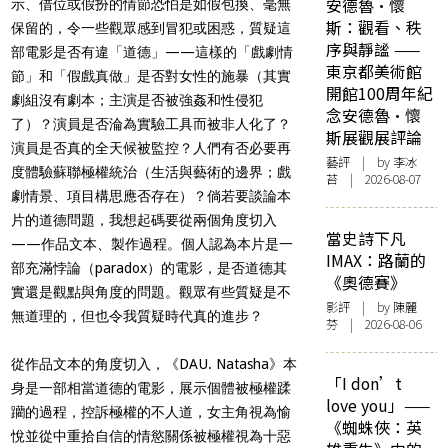
安德魯·懷
示、借位或假扮的情節恐怕是如假包換、毫無
斯：觀看、秩
保留的，令一些觀眾感到冒犯或困惑，質疑這
序與靜謐 ——
部電影是否有違「道德」
——
這樣的「戲劇情
東京都美術館
節」和「假戲真做」是否對女性的施暴（其實
開館100周年紀
劇組沒有劇本；主演是否被強姦和性侵犯
念安德魯·懷
了）？演員是否淪為實驗工具而被非人化了？
斯展觀展評論
演員是否真的全天候被監控？人們有否必要再
藝評
| by 李冰
度體驗蘇聯極權統治（生活與藝術的邊界；戲
苔 | 2026-08-07
劇情景、項目構思應否存在）？倘若要談論本
片的道德問題，我想起碼要從兩個角度切入
當史詩下凡
——
作品文本、製作過程。個人認為本片是一
IMAX：路蘭的
部充滿悖論（
paradox
）的電影，是否道德其
《奧德賽》
實還是觀點與角度的問題。觀眾有些質疑是不
影評
| by 陳麗
無道理的，但也令我質疑時代真的進步？
芬 | 2026-08-06
從作品文本的角度切入，《
DAU. Natasha
》本
「I don’t
身是一部相當道德的電影，展示個體被極權蹂
love you」——
躪的過程，控訴極權的不人道，女主角視為愉
《蜘蛛俠：英
悅並從中重拾自信的情慾關係被極權視為十惡