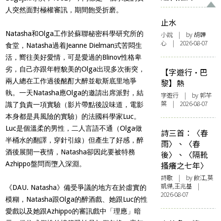
人突然面對極權審訊，期間飽受折磨。
止水
Natasha
和
Olga
工作於蘇聯秘密科學研究所的
小說
| by 胡韡
心 | 2026-08-07
食堂，
Natasha
過着
Jeanne Dielman
式苦悶生
活，嚮往美好愛情，可是愛過的
Blinov
性格卑
劣，自己亦跟年輕貌美的
Olga
出現多次衝突，
【字遊行·巴
兩人總在工作過後酩酊大醉並歇斯底里地爭
黎】熱
執。一天
Natasha
應
Olga
的邀請出席派對，結
字遊行
| by 郭芊
葉 | 2026-08-07
識了負責一項實驗（影片帶點後設味道，電影
本身都是具風險的實驗）的法國科學家
Luc
。
Luc
是個溫柔的男性，二人言語不通（
Olga
做
詩三首：〈春
半桶水的翻譯，穿針引線）但產生了好感，醉
雨〉、〈春
酒後展開一夜情，
Natasha
卻因此要被特務
後〉、〈隔靴
Azhippo
盤問而墮入深淵。
搔癢之七年〉
詩歌
| by 飲江,莫
凱傑,王兆基 |
《
DAU. Natasha
》備受爭議的地方在於虛實的
2026-08-07
模糊，
Natasha
跟
Olga
的醉酒戲、她跟
Luc
的性
愛戲以及她跟
Azhippo
的審訊戲中「理應」暗