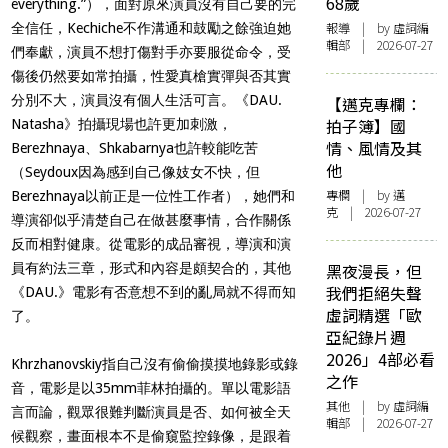
68歲
everything.”
），面對原來演員沒有自己要的完
報導
| by 虛詞編
全信任，
Kechiche
不作溝通和鼓勵之餘強迫她
輯部 | 2026-07-27
們奉獻，演員不想打傷對手亦要服從命令，受
傷後仍然要如常拍攝，性愛真槍實彈與否其實
分別不大，演員沒有個人生活可言。《
DAU.
【邁克專欄：
拍子簿】國
Natasha
》拍攝現場也許更加刺激，
情、風情及其
Berezhnaya
、
Shkabarnya
也許較能吃苦
他
（
Seydoux
因為感到自己像妓女不快，但
專欄
| by
邁
Berezhnaya
以前正是一位性工作者），她們和
克
| 2026-07-27
導演卻似乎清楚自己在做甚麼事情，合作關係
反而相對健康。從電影的成品審視，導演和演
員有約法三章，形式和內容是頗契合的，其他
黑夜漫長，但
我們拒絕失聲
《
DAU.
》電影有否意想不到的亂局就不得而知
虛詞精選「歐
了。
亞紀錄片週
2026」4部必看
Khrzhanovskiy
指自己沒有偷偷摸摸地錄影或錄
之作
音，電影是以
35mm
菲林拍攝的。單以電影語
其他
| by 虛詞編
言而論，觀眾很難判斷演員是否、如何被全天
輯部 | 2026-07-27
候觀察，畫面根本不是偷窺監控錄像，是跟着