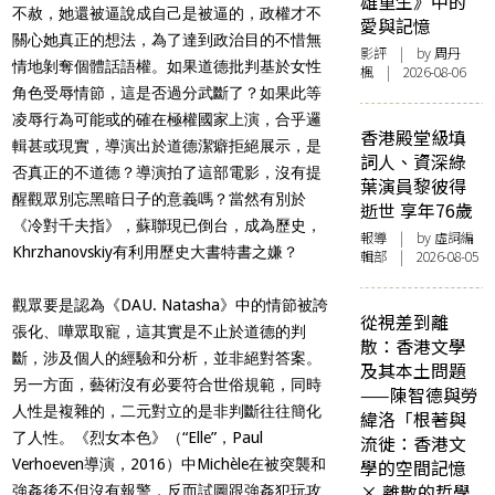
雄重生》中的
不赦，她還被逼說成自己是被逼的，政權才不
愛與記憶
關心她真正的想法，為了達到政治目的不惜無
影評
| by
周丹
情地剝奪個體話語權。如果道德批判基於女性
楓
| 2026-08-06
角色受辱情節，這是否過分武斷了？如果此等
凌辱行為可能或的確在極權國家上演，合乎邏
香港殿堂級填
輯甚或現實，導演出於道德潔癖拒絕展示，是
詞人、資深綠
否真正的不道德？導演拍了這部電影，沒有提
葉演員黎彼得
醒觀眾別忘黑暗日子的意義嗎？當然有別於
逝世 享年76歲
《冷對千夫指》，蘇聯現已倒台，成為歷史，
報導
| by 虛詞編
Khrzhanovskiy
有利用歷史大書特書之嫌？
輯部 | 2026-08-05
觀眾要是認為《
DAU. Natasha
》中的情節被誇
從視差到離
張化、嘩眾取寵，這其實是不止於道德的判
散：香港文學
斷，涉及個人的經驗和分析，並非絕對答案。
及其本土問題
另一方面，藝術沒有必要符合世俗規範，同時
——陳智德與勞
人性是複雜的，二元對立的是非判斷往往簡化
緯洛「根著與
了人性。《烈女本色》（
“Elle”
，
Paul
流徙：香港文
Verhoeven
導演，
2016
）中
Michèle
在被突襲和
學的空間記憶
× 離散的哲學
強姦後不但沒有報警，反而試圖跟強姦犯玩攻