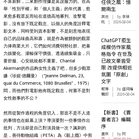
任俠之風：憶
不算新鮮，二來創作理據是富說服力的。在高
施南生
舉「性別平權」和「個人主義」的年代裏，愈
來愈多觀眾反而站在道德高地審判、攻擊電
其他
| by 李焯
桃 | 2026-08-04
影，沒有放下既定觀念、以個人的角度詮釋電
影文本，同時受到資本影響，不是刻意地表現
自己的品味曲高和寡，就是作為被餵飼的觀眾
ChatGPT拒生
力捧商業大片，它們如何消費弱勢社群、把暴
成模仿作家風
格指令 在世及
力娛樂化、灌輸保守價值、透過續集吸金，只
已故文豪皆受
要舒服、心安統統都不重要。
Chantal
限 改提供相近
Akerman
的作品夠女性主義了吧，但多少觀眾
氛圍「原創」
嫌《珍妮
·
德爾曼》（
“Jeanne Dielman, 23,
文字
quai du Commerce, 1080 Bruxelles”
，
1975
）
報導
| by 虛詞編
悶，而他們對電影抱有既定觀念，何嘗不是對
輯部 | 2026-08-04
女性敘事的不公？
【新書】《賣
然而從製作過程的角度切入，那豈不是不人道
書者言》編輯
的事情也在銀幕上演？導演要對一些事情作出
序
批判，方法卻是自己對演員做一次？諷刺的
書序
| by 阿
是，善待動物組織（
PETA
）為《殺上癮》中剪