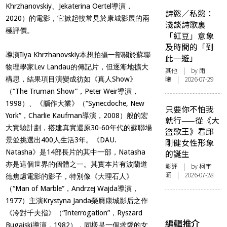
Khrzhanovskiy
、
Jekaterina Oertel
導演，
詩慾／私慾：
2020
）的電影，它掀起較常見於康城影展的兩
淺談詩歌裏
極評價。
「紅豆」意象
及時間的「到
導演
Ilya Khrzhanovskiy
本想拍攝一部關於蘇聯
此一遊」
物理學家
Lev Landau
的傳記片，但逐漸地擴大
其他
| by 雨
曦 | 2026-07-29
構思，結果項目演變成彷如《真人
Show
》
（
“The Truman Show”
，
Peter Weir
導演，
1998
）、《腦作大業》（
“Synecdoche, New
只要你不怕我
York”
，
Charlie Kaufman
導演，
2008
）般的宏
就行——從《大
大實驗計劃，搭建真實還原
30-60
年代的蘇聯場
盜歌王》看邱
景並挑選出
400
人生活
3
年。《
DAU.
剛健女性形象
Natasha
》是
14
部長片的其中一部，
Natasha
的誕生
亦是這個世界的個體之一。其實本片有波蘭道
影評
| by 柯宇
涵 | 2026-07-28
德焦慮電影的影子，特別像《大理石人》
（
“Man of Marble”
，
Andrzej Wajda
導演，
1977
）主演
Krystyna Janda
榮膺康城影后之作
《冷對千夫指》（
“Interrogation”
，
Ryszard
編輯推介
Bugajski
導演，
1982
），同樣是一個求愛的女