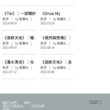
《Tár》：一部關於
《Drive My
權力腐敗的黑色喜
Car》：文本的互文
影評
| by
劉建均
|
影評
| by
劉建均
|
2023-04-03
2022-03-29
劇
性體現濱口龍介的
作者性
《浪跡天地》：曖
《偶然與想像》：
昧性與複雜性的補
如魔法的驚喜之作
影評
| by
劉建均
|
影評
| by
劉建均
|
2021-09-03
2021-08-19
充闡釋
《濁水漂流》：在
《浪跡天地》：各
濁水漂流的更像是
種悖論導致形式成
影評
| by
劉建均
|
影評
| by
劉建均
|
2021-07-12
2021-06-08
香港電影人本身
雙面劍
關於我們
稿例
其他文學網站
支持我們
條款