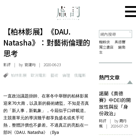
【柏林影展】《DAU.
Natasha》：對藝術倫理的
蜘蛛俠
奧德賽
獨立書店
施南
思考
生
影評
| by
劉建均
| 2020-06-23
柏林影展
歐洲電影
藝術
倫理
俄羅斯
熱門文章
諾蘭《奧德
一直政治議題掛帥、在寒冬中舉辦的柏林影展
賽》中DEI的開
迎來
70
大壽，以及新的藝術總監。不知是否真
放性與反「身
的「新人事，新氣象」，今屆似乎口碑載道。
份政治」
主競賽單元的導演幾乎都享負盛名或炙手可
時評
| by
周丹
熱，整體評價也不參差。不過真正的亮點在一
楓
| 2026-07-29
部叫《
DAU. Natasha
》（
Ilya