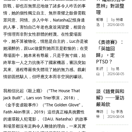
思辨」對談整
防戰，卻也百無禁忌地做了諸多令人咋舌的事
理
情，她的個性獨立自主、無所畏懼之餘毋需觀
報導
| by 勞緯
眾同意、同情。步入中年，
Natasha
記恨身邊
洛 | 2026-08-05
的人事，害怕自己年老色衰並渴望愛，相當合
乎情理而非對女性群體的輕蔑。在性愛場面
《奧德賽》：
中，她不算被物化，情慾是自主的，
Luc
亦是被
「英雄回
她灌醉的，跟
Luc
做愛對她而言是歡愉的；在受
歸」，定
辱場面中，她本來有尊嚴，只是手無寸鐵，始
PTSD？
終單靠一人之力抗衡不了國家機器，審訊突如
影評
| by 易
其來、過程尊嚴喪失體現了她的無力感。戲劇
山 | 2026-08-05
情節固然駭人，但呼應文本而非空洞的噱頭。
談《錯覺與和
我相信比起《殺上癮》（
“The House That
解》──筆訪
Jack Built”
，
Lars von Trier
導演，
2018
）、
嚴瀚欽
《金手套虐殺事件》（
“The Golden Glove”
，
專訪
| by 李浩
Fatih Akin
導演，
2019
）這些真正極具挑釁性
榮 | 2026-08-04
的連環殺人犯電影，《
DAU. Natasha
》的故事
和場景都沒有足夠令人鞭撻的理由，一來其實