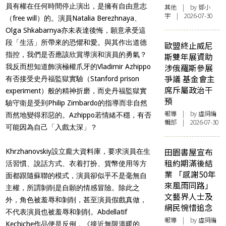
員有權在任何時間停止演出，是擁有自由意志
其他
| by 鄧小
宇 | 2026-07-30
（
free will
）的。演員
Natalia Berezhnaya
、
Olga Shkabarnya
亦未表達後悔，願意承受這
段「生活」所帶來的恐懼和愛。與其作出道德
歐盟終止威尼
指控，我們是否應該欣賞導演和演員的勇氣？
斯雙年展資助
涉俄羅斯參展
我反而想知道飾演極權爪牙的
Vladimir Azhippo
爭議 基金會主
有否接受史丹福監獄實驗（
Stanford prison
席斥屬政治干
experiment
）般的精神折磨，而史丹福監獄實
預
驗守衛是受到
Philip Zimbardo
的指導而非自然
報導
| by 虛詞編
而然地變得邪惡的。
Azhippo
若情緒不穩，有否
輯部 | 2026-07-30
可能因為自己「入戲太深」？
田園書屋宣布
Khrzhanovskiy
設立龐大資料庫，要求演員在生
租約期滿後結
活習慣、說話方式、衣着打扮、貨幣使用等方
業 「感謝50年
面都跟隨蘇聯的模式，演員卻似乎不是毫無自
來風雨同路」
主權，所謂剝削是自願的情感冒險。除此之
文藝界人士及
外，角色被羞辱和剝削，甚至演員假戲真做，
網民惋惜追念
不代表演員也被羞辱和剝削。
Abdellatif
報導
| by 虛詞編
Kechiche
作品便是反例，《接近無限溫暖的