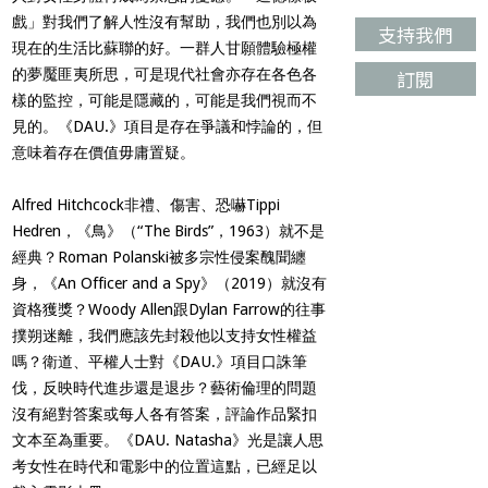
戲」對我們了解人性沒有幫助，我們也別以為
支持我們
現在的生活比蘇聯的好。一群人甘願體驗極權
的夢魘匪夷所思，可是現代社會亦存在各色各
訂閱
樣的監控，可能是隱藏的，可能是我們視而不
見的。《
DAU.
》項目是存在爭議和悖論的，但
意味着存在價值毋庸置疑。
Alfred Hitchcock
非禮、傷害、恐嚇
Tippi
Hedren
，《鳥》（
“The Birds”
，
1963
）就不是
經典？
Roman Polanski
被多宗性侵案醜聞纏
身，《
An Officer and a Spy
》（
2019
）就沒有
資格獲獎？
Woody Allen
跟
Dylan Farrow
的往事
撲朔迷離，我們應該先封殺他以支持女性權益
嗎？衛道、平權人士對《
DAU.
》項目口誅筆
伐，反映時代進步還是退步？藝術倫理的問題
沒有絕對答案或每人各有答案，評論作品緊扣
文本至為重要。《
DAU. Natasha
》光是讓人思
考女性在時代和電影中的位置這點，已經足以