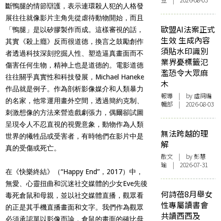
豆 | 2026-08-03
斷鴨腿的情節辯護，表示連環殺人犯的人格發
展往往就像影片主角先從虐待動物開始，而且
歐盟AI法案正式
「鴨腿」是以矽膠製作而成。這樣審視的話，
生效 生成內容
其實《殺上癮》反而很道德，換言之鼓勵創作
須貼水印識別
者透過科技深刻挖掘人性、塑造逼真畫面而不
業界憂標籤氾
傷害任何生物，精神上也是道德的。電影道德
濫恐令大眾麻
往往關乎真實性和科技發展，
Michael Haneke
木
作品就是例子。作為剖析影像媒介和人類暴力
報導
| by 虛詞編
的名家，他常運用畫外空間，透過簡約克制、
輯部 | 2026-08-03
刺激想像的方法來營造戲劇張力，偶爾卻試圖
呈現令人不忍直視的視覺意象，動物作為人類
無法跨越的理
世界的犧牲品或受害者，有時牠們在影片中是
解
真的受傷或死亡。
散文
| by 彭慧
瑜 | 2026-07-31
在《快樂終結》（
“Happy End”
，
2017
）中，
無愛、心靈扭曲和沉迷社交媒體的少女
Eve
先後
何詩蓓8月舉女
毒死倉鼠和母親，並以社交媒體直播，觀眾看
性專屬讀書會
的正是其手機直播畫面和文字。我們作為觀眾
共讀西西及
必須承認單以影像而論，倉鼠的畫面的確比母