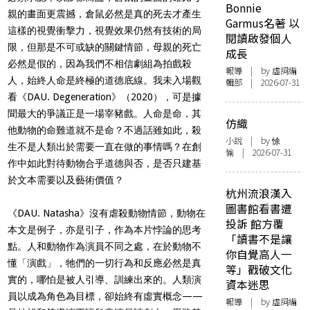
Bonnie
親的畫面更震撼，倉鼠必然是真的死去才產生
Garmus名著 以
這樣的視覺衝擊力，視覺效果仍然有技術的局
閱讀啟發個人
限，但那是不可或缺的關鍵情節，母親的死亡
成長
必然是假的，因為我們不相信劇組為拍戲殺
報導
| by 虛詞編
人，始終人命是終極的道德底線。我未入場觀
輯部 | 2026-07-31
看《
DAU. Degeneration
》（
2020
），可是據
聞最大的爭議正是一場宰豬戲。人命是命，其
仿織
他動物的命難道就不是命？不過話雖如此，殺
小說
| by 悇
生不是人類出於需要一直在做的事情嗎？在創
愉 | 2026-07-31
作中如此對待動物合乎道德與否，是否只建基
於文本需要以及藝術價值？
杭州流浪漢入
圖書館看書遭
《
DAU. Natasha
》沒有虐殺動物情節，動物在
投訴 館方覆
本文是例子，亦是引子，作為本片悖論的思考
「讀書不是讓
點。人和動物作為演員不同之處，在於動物不
你自覺高人一
懂「演戲」，牠們的一切行為和反應必然是真
等」戳破文化
實的，哪怕是被人引導、訓練出來的。人類演
資本迷思
員以成為角色為目標，卻始終有虛實概念
——
報導
| by 虛詞編