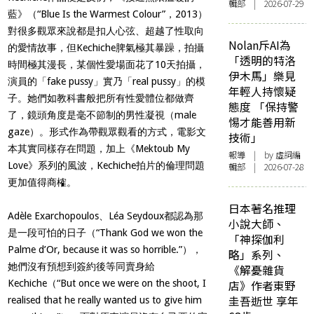
輯部 | 2026-07-29
藍》（
“Blue Is the Warmest Colour”
，
2013
）
對很多觀眾來說都是扣人心弦、超越了性取向
Nolan斥AI為
的愛情故事，但
Kechiche
脾氣極其暴躁，拍攝
「透明的特洛
時間極其漫長，某個性愛場面花了
10
天拍攝，
伊木馬」樂見
演員的「
fake pussy
」實乃「
real pussy
」的模
年輕人持懷疑
子。她們如教科書般把所有性愛體位都做齊
態度 「保持警
了，鏡頭角度是毫不節制的男性凝視（
male
惕才能善用新
gaze
）。形式作為帶觀眾觀看的方式，電影文
技術」
本其實同樣存在問題，加上《
Mektoub My
報導
| by 虛詞編
Love
》系列的風波，
Kechiche
拍片的倫理問題
輯部 | 2026-07-28
更加值得商榷。
日本著名推理
Adèle Exarchopoulos
、
Léa Seydoux
都認為那
小說大師、
是一段可怕的日子（
“Thank God we won the
「神探伽利
Palme d’Or, because it was so horrible.”
），
略」系列、
她們沒有預想到簽約後等同賣身給
《解憂雜貨
Kechiche
（
“But once we were on the shoot, I
店》作者東野
圭吾逝世 享年
realised that he really wanted us to give him