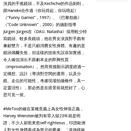
演員的手搖鏡頭，不及
Kechiche
的作品剝削，
跟
Haneke
合作過《你玩得起，你玩唔起》
（
“Funny Games”
，
1997
）、《巴黎怨曲》
（
“Code Unknown”
，
2000
）的攝影指導
Jürgen Jürges
在《
DAU. Natasha
》採用較少特
寫鏡頭、較多長鏡頭，他在男女演員對手戲有
兼顧雙方，不是只顧消費女性身體。有趣的是
鏡頭偶爾失焦，但這樣的技術失誤添加實感，
令人確信演出不跟劇本走的即興性質
（
improvisation
）。然而剪接顯示調度經過一
定構想、設計（導演對空間的運用，以及分
鏡、走位的可能性，考慮現場拍攝條件，具一
定靈活性），那必然是在搭景前就想好了，心
思可見一斑。
#MeToo
的確在某種意義上為女性伸張正義，
Harvey Weinstein
被判有罪入獄
23
年就是明
證，不少人卻愈來愈
self-righteous
，印證歐洲
人對女性身體再成為禁忌的憂慮。「道德樣板