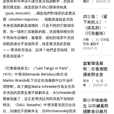
是枝裕和等導演不讓兒童演員讀劇本，思路其
輯部 | 2026-07-31
實回應這點，就是想孩子的心態保持純真
（
pure, innocent
），捕捉他們對場景的直覺反
詩三首：〈留
應（
intuitive response
），假戲真做就是演員
下來的人〉、
本身意識戲劇是虛構的，只是不惜把它變成現
〈成名前〉、
實。拍一場死亡或被殺的戲，演員懂得模仿而
〈行為藝術〉
不用為作品犧牲，被傷害、侵犯的場景中演員
詩歌
| by 王培智,
黎喜,潘國亨 |
假戲真做合乎道德與否，就是看演員的意願
2026-07-31
——
導演有否強迫、設局？他們是否知情、同
意甚或提議？
當繁華落幕
時：在香港閱
《巴黎最後探戈》（
“Last Tango in Paris”
，
讀東野圭吾
1972
）中導演
Bernardo Bertolucci
和主演
Marlon Brando
私下決定在強暴戲中以牛油作
其他
| by
洛
楓
| 2026-07-30
潤滑劑，為了捕捉
Maria Schneider
作為女生而
非演員的真實反應不跟劇本走，令
Schneider
感
覺被強姦了，這正是導演設局和演員不知情的
鄧小宇憶施南
情況。《
DAU. Natasha
》中導演要演員完全信
生 以珍藏舊照
細數昔日歲月
任，拍攝也不跟劇本走，但
Khrzhanovskiy
指演