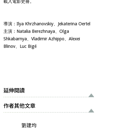
載入電影史冊。
導演：
Ilya Khrzhanovskiy
、
Jekaterina Oertel
主演：
Natalia Berezhnaya
、
Olga
Shkabarnya
、
Vladimir Azhippo
、
Alexei
Blinov
、
Luc Bigé
延伸閱讀
作者其他文章
劉建均