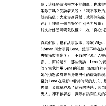
歐，這樣的做法根本不能想像，也未曾
消除了嗎？受訪者又說：「我不談政治
就有階級；大家赤身露體，就再無階級
色）》卻是一個自覺的性別角力故事）
於支持佛朗哥獨裁政權？（在「良心消
真真假假，也在故事敘事。導演 Vilgot S
Sjöman 與女演員 Lena。鏡頭
去拍攝製團隊？），不時的字幕介入畫
影」。而於是乎，那些街訪、Lena 
假？當我們用 Lena 的視角（假如
她的憤怒多有來自身邊男性的虛偽軟弱
至於 Lena 在電影中看待時間的方式
肉體、又或單純為了佔有的快感，卻自以
男人」卻不被容忍，實際在詰問性別的