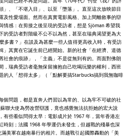
度問題已經不再是問題。當年《70年代》刊登《我》的評
頭」、「不堪入目」、以至「墮落」。直至這次放映節目
露及性愛場面。然而在真實電影風格、加上間離敘事的辯
情感：在剪接之後呈現的受訪者，想是 Sjöman 希望我
下的受訪者對階級不公不以為然，甚至在瑞典渴望更為大
麼多書？」在談及為甚麼一些人值得更高收入時，有受訪
輯」其實在它誕生前已經開始。新的社會「在經濟、道德
舊社會的痕跡」，「主義」不是從無到有的。而面對佛朗
間，瑞典受訪者毫無保留擁抱自己吃喝玩樂的權利，西班
人「想得太多」（「點解要搞Starbucks搞到我無咖啡
每個問題，都是直奔人們習以為常的、以為牢不可破的社
 聽蘇聯大使為勞改營辯護，竟也感覺無法抗拒她的宏大說
有些看似問得太早：電影成片於 1967 年，當年香港左
時刻；法國 1968 年學運仍未發生，但越戰的殘暴也深
前，充滿美軍在越南暴行的相片。而越戰引起國際轟動的「美