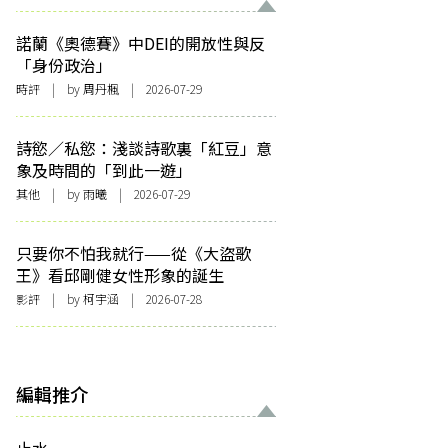
諾蘭《奧德賽》中DEI的開放性與反
「身份政治」
時評
| by
周丹楓
| 2026-07-29
詩慾／私慾：淺談詩歌裏「紅豆」意
象及時間的「到此一遊」
其他
| by 雨曦 | 2026-07-29
只要你不怕我就行——從《大盜歌
王》看邱剛健女性形象的誕生
影評
| by 柯宇涵 | 2026-07-28
編輯推介