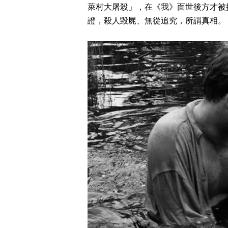
萊村大屠殺」，在《我》面世後方才被
證，殺人毀屍、無從追究，所謂真相。