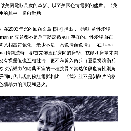
，下啟美國電影尺度的革新、以至美國色情電影的盛世。《我
件的其中一個啟動點。
ns）在2003年寫的回顧文章 [註*] 指出，《我》的性愛場
Sjöman 的立意都不是為了誘惑觀眾而存在的。性愛場面在
又相當符號化，最少不是「為色情而色情」。在 Lena
 Lena 情到濃時，卻首先佈置好房間的床墊、枕頭和床單才開
沒有裸露但也互相挑情，更不忘剪入衛兵（還是扮演衛兵
餘政治權力的瑞典王室的一種挑釁？當然後段也有性別角
乎同時代出現的粉紅電影相比，《我》並不是剝削片的格
色情暴力的展現和怒火。