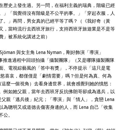
在歷史上發生過。另一問，在福利主義的瑞典，階級已經
。」「我覺得沒有階級是不公平的事。」「穿起衣服，人
了。」再問，男女真的已經平等了嗎？（《我好奇（黃
又，當時流行去西班牙旅行，支持西班牙旅遊業是不是等
費」被系統化講述之前）
jöman 與女主角 Lena Nyman，剛好飾演「導演」
不時在故事推進過程中回頭拍攝「攝製團隊」（又是哪隊攝製團隊
面、電視綜藝風的「答中有獎」，不停提示「這只是電
的愛慾喜哀，都僅僅是「劇情需要」嗎？但是何為真、何為
真的有這麼一個視角）去看身邊世界，就會感覺到她的憤怒：
。例如她父親，當年去西班牙反抗佛朗哥卻成為逃兵，以
，是父親「逃兵後」紀元；「導演」與「情人」，貪戀 Lena
為聰明又或道德去傷害身邊的人，而 Lena 自己「收集
不公。