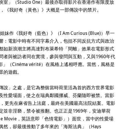
」（Studio One）最後亦取得影片在香港作有限度放
言，《我好奇（黃色）》大概是一部傳說中的禁片。
《我好奇（藍色）》（I Am Curious (Blue)）早一
響：電影中時有不同字幕介入，包括不同反抗方式與政治
都如新浪潮主將高達對布萊希特「間離」效果在電影形式
問者與被訪者同在實境，參與發問與互動，又與1960年代
影」（Cinéma vérité）在風格上遙相呼應。當然，風格是
眾的遊戲。
傳說」之處，是它為整個當時荷里活為首的西方世界電影
及性愛場面，使之在瑞典鄰國挪威、芬蘭隨即被禁。當影
禁制，更先在麻省告上法庭，最終在美國最高法院結案。電影
定並非淫褻，禁令被推翻。也正正是1969年，安迪華荷
Blue Movie，英語意即「色情電影」）面世，當中的性愛場
然，卻最後推動了多年來的「海斯法典」（Hays