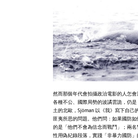
然而那個年代會拍攝政治電影的人怎會
各種不公、國際局勢的波譎雲詭，仍是
土的北歐，Sjöman 以《我》寫下
匪夷所思的問題。他們問：如果國防如
的是「他們不會為信念而戰鬥」；兩名
性用偽紀錄段落，實踐「非暴力國防」