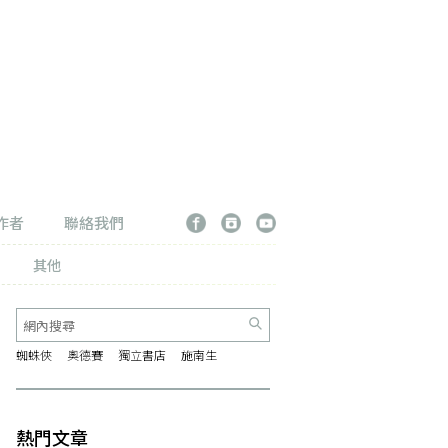
作者
聯絡我們
其他
蜘蛛俠
奧德賽
獨立書店
施南生
熱門文章