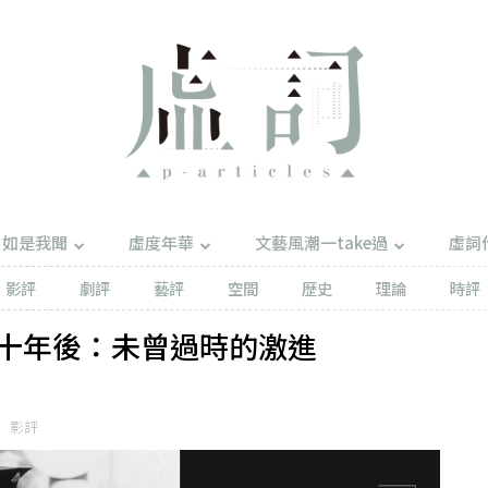
如是我聞
虛度年華
文藝風潮一take過
虛詞
影評
劇評
藝評
空間
歷史
理論
時評
十年後：未曾過時的激進
影評