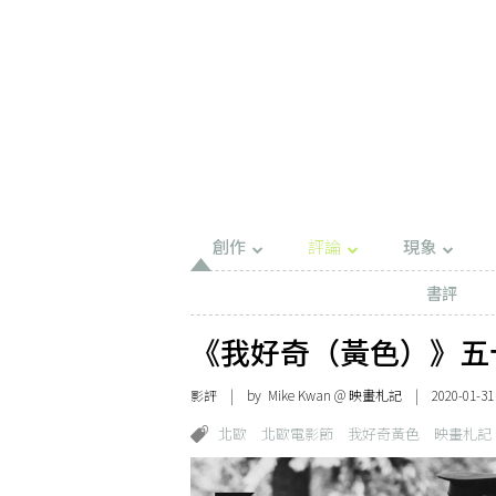
創作
評論
現象
書評
《我好奇（黃色）》五
影評
| by
Mike Kwan @ 映畫札記
| 2020-01-31
北歐
北歐電影節
我好奇黃色
映畫札記