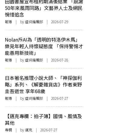
田園書屋宣布租約期滿後結業 「感謝
50年來風雨同路」文藝界人士及網民
惋惜追念
報導
| by 虛詞編輯部 | 2026-07-29
Nolan斥AI為「透明的特洛伊木馬」
樂見年輕人持懷疑態度 「保持警惕才
能善用新技術」
報導
| by 虛詞編輯部 | 2026-07-28
日本著名推理小說大師、「神探伽利
略」系列、《解憂雜貨店》作者東野
圭吾逝世 享年68歲
報導
| by 虛詞編輯部 | 2026-07-27
【邁克專欄：拍子簿】國情、風情及
其他
專欄
| by
邁克
| 2026-07-27