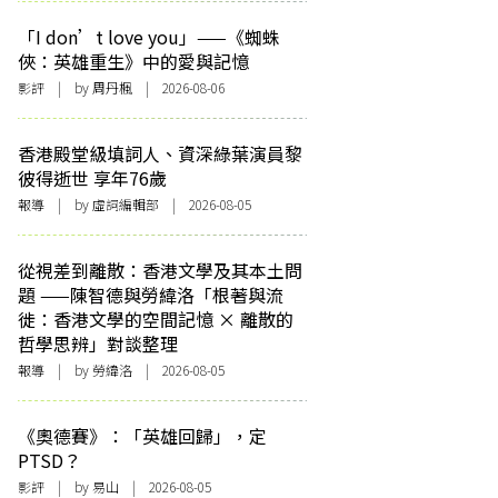
「I don’t love you」——《蜘蛛
俠：英雄重生》中的愛與記憶
影評
| by
周丹楓
| 2026-08-06
香港殿堂級填詞人、資深綠葉演員黎
彼得逝世 享年76歲
報導
| by 虛詞編輯部 | 2026-08-05
從視差到離散：香港文學及其本土問
題 ——陳智德與勞緯洛「根著與流
徙：香港文學的空間記憶 × 離散的
哲學思辨」對談整理
報導
| by 勞緯洛 | 2026-08-05
《奧德賽》：「英雄回歸」，定
PTSD？
影評
| by 易山 | 2026-08-05