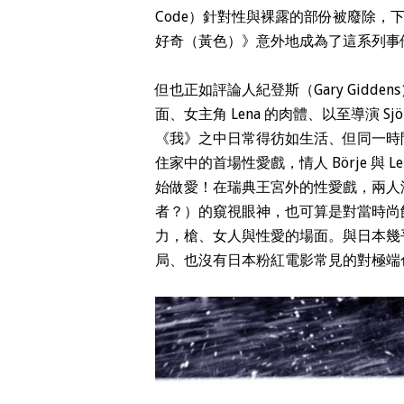
Code）針對性與裸露的部份被廢除
好奇（黃色）》意外地成為了這系列事
但也正如評論人紀登斯（Gary Gidde
面、女主角 Lena 的肉體、以至導演 
《我》之中日常得彷如生活、但同一時間
住家中的首場性愛戲，情人 Börje 與
始做愛！在瑞典王宮外的性愛戲，兩人
者？）的窺視眼神，也可算是對當時尚
力，槍、女人與性愛的場面。與日本幾
局、也沒有日本粉紅電影常見的對極端