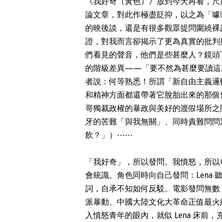
《我好奇（黃色）》放到今天再看，尺
論文章，對此作極盡貶抑，以之為「噱
的映後談，還是有很多觀眾提問圍繞裸
證，對我而言卻揭示了更為真實的批判與
們看見的聲音，他們是些甚麼人？鏡頭
的階級差異——「要不然為甚麼要讀這
者說：何等熟悉！所謂「新自由主義邏
和精神方面都還帶著它脫胎出來的那個
哥獨裁政權的暴政與美好的渡假場所之
牙的苦難「與我無關」、同時責難問問題的
飲？」）⋯⋯
「我好奇」，所以發問。我憤怒，所以
會統識。角色同時向自己發問：Lena
詞，自承不知如何反駁。電影發問無數，
派暴動、中國大陸文化大革命正值最火紅
入憤怒青年的眼內，就似 Lena 床