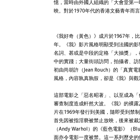
憶，當時由外國人組織的「大會堂第一映室
映。對於1970年代的香港文藝青年而
《我好奇（黃色）》成片於1967年，比姐妹作
年。《我》影片風格明顯受到法國的影
名詞、甚或是中段的定格「大抽獎」，
中的實踐；大量街頭訪問，拍攝者、訪
初由尚胡許（Jean Rouch）的「真實電
風格，內容孰真孰假，卻是《我》與觀
這部電影之「惡名昭著」、以至成為「
審查制度造成軒然大波。《我》的裸露
片在1969年發行到美國，隨即受到
首先因被指淫褻被禁止放映，後來被裁
（Andy Warhol）的《藍色電影》（
面亦令電影一度被禁。這一系列歷史的偶