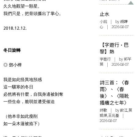
久久地觀望一顆星。
止水
我們只是，把骨頭攥出了掌心。
小說
| by 胡韡
心 | 2026-08-07
2018.12.12.
【字遊行·巴
冬日旋轉
黎】熱
字遊行
| by 郭芊
葉 | 2026-08-07
◎ 鄧小樺
我是如此怪異地預感
詩三首：〈春
這一驟寒的冬日
雨〉、〈春
必然將有什麼，自我身邊被剝奪
後〉、〈隔靴
一些生命，脆弱並遭受催迫
搔癢之七年〉
詩歌
| by 飲江,莫
凱傑,王兆基 |
（他本非如此瘦削
2026-08-07
如一朵木蓮被捻下）