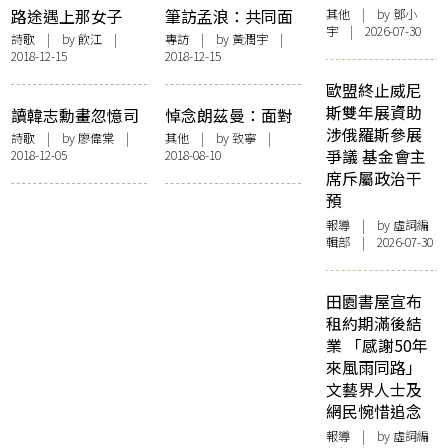
路途遇上那女子
筆訪孟浪：共同面
其他
| by 鄧小
宇 | 2026-07-30
——懷許曉暉
對我們無法避讓的
詩歌
| by
飲江
|
專訪
| by
黃潤宇
|
2018-12-15
2018-12-15
命運
歐盟終止威尼
斯雙年展資助
讀韓志勳畫忽憶司
悼念朗茲曼：面對
涉俄羅斯參展
空圖詩品得九絕句
死亡，我們無從說
詩歌
| by
廖偉棠
|
其他
| by 致寧 |
爭議 基金會主
2018-12-05
2018-08-10
起
席斥屬政治干
預
報導
| by 虛詞編
輯部 | 2026-07-30
田園書屋宣布
租約期滿後結
業 「感謝50年
來風雨同路」
文藝界人士及
網民惋惜追念
報導
| by 虛詞編