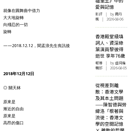
雄重生》中的
愛與記憶
就像在圓舞曲中借力
影評
| by
周丹
大大地旋轉
楓
| 2026-08-06
向殘忍的一切
旋轉
香港殿堂級填
詞人、資深綠
——2018.12.12，聞孟浪先生喪訊後
葉演員黎彼得
逝世 享年76歲
報導
| by 虛詞編
輯部 | 2026-08-05
2018年12月12日
從視差到離
◎ 關天林
散：香港文學
及其本土問題
原來是
——陳智德與勞
漸近的自由
緯洛「根著與
原來是
流徙：香港文
高昂的傷口
學的空間記憶
× 離散的哲學