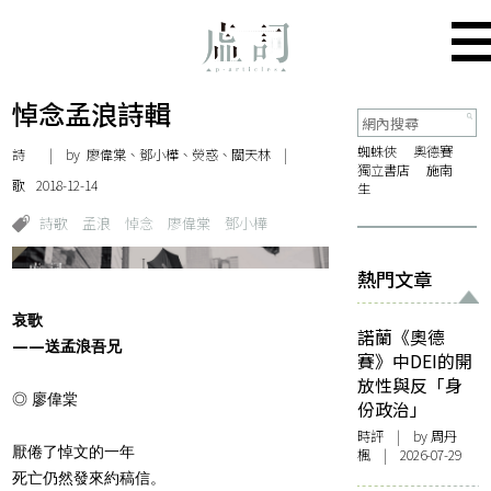
悼念孟浪詩輯
蜘蛛俠
奧德賽
詩
| by 廖偉棠、鄧小樺、熒惑、關天林 |
獨立書店
施南
歌
2018-12-14
生
詩歌
孟浪
悼念
廖偉棠
鄧小樺
熱門文章
哀歌
諾蘭《奧德
——送孟浪吾兄
賽》中DEI的開
放性與反「身
◎ 廖偉棠
份政治」
時評
| by
周丹
厭倦了悼文的一年
楓
| 2026-07-29
死亡仍然發來約稿信。