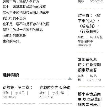
廣廈千萬，無數人在行走
輯部 | 2026-07-31
其中，讓雜草長成詩句的模樣
當公車終於把我接回城北的家中
詩三首：〈留
我記得的不是詩
下來的人〉、
也不是一場不知是否存在過的雨
〈成名前〉、
我記得的是一匹透明的斑馬
〈行為藝術〉
而揚起的風就是
詩歌
| by 王培智,
黎喜,潘國亨 |
生命的時針。
2026-07-31
當繁華落幕
時：在香港閱
讀東野圭吾
延伸閱讀
其他
| by
洛
楓
| 2026-07-30
徒然集．第二卷：
穿越時空向孟浪敬
置身冰河年代如此
禮
詩歌
| by 浪子 |
其他
| by 楊小濱 |
鄧小宇憶施南
2019-06-29
2018-12-18
漫長的荒廢
生 以珍藏舊照
細數昔日歲月