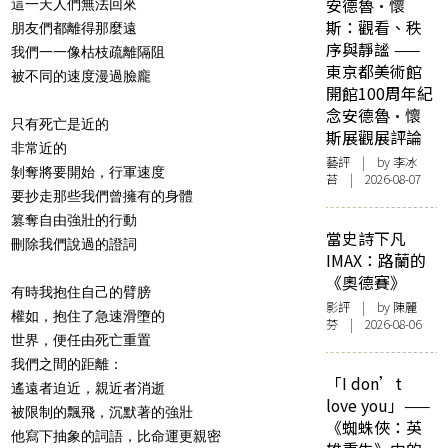
安德魯·懷
這一天人們無法回來
斯：觀看、秩
朋友們都離得那麼遠
序與靜謐 ——
我們一一像枯枝疏離隔阻
東京都美術館
被不同的速度漫過臉龐
開館100周年紀
念安德魯·懷
只有死亡是近的
斯展觀展評論
非常近的
藝評
| by 李冰
剝奪將要開始，行軍速度
苔 | 2026-08-07
要抄走那些我們曾擁有的身體
篡奪自由強壯的行動
當史詩下凡
刪除我們說過的證詞
IMAX：路蘭的
《奧德賽》
有時我抱住自己的臂膀
影評
| by 陳麗
權如，抱住了急速滑墮的
芬 | 2026-08-06
世界，便任由死亡重置
我們之間的距離：
「I don’t
遙遠者迫近，親近者消逝
love you」——
被限制的飄飛，沉默著的強壯
《蜘蛛俠：英
他寫下抽象的詞語，比命運更親密