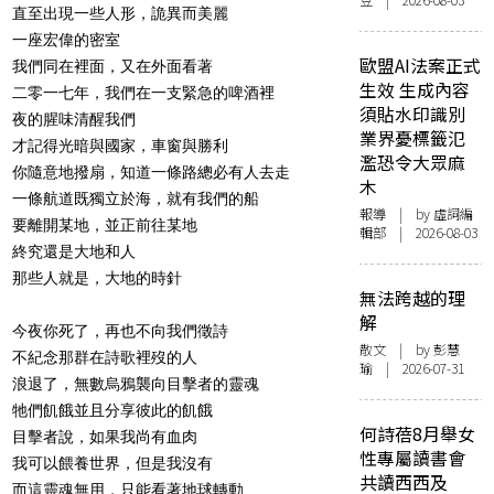
豆 | 2026-08-03
直至出現一些人形，詭異而美麗
一座宏偉的密室
歐盟AI法案正式
我們同在裡面，又在外面看著
生效 生成內容
二零一七年，我們在一支緊急的啤酒裡
須貼水印識別
夜的腥味清醒我們
業界憂標籤氾
才記得光暗與國家，車窗與勝利
濫恐令大眾麻
你隨意地撥扇，知道一條路總必有人去走
木
一條航道既獨立於海，就有我們的船
報導
| by 虛詞編
要離開某地，並正前往某地
輯部 | 2026-08-03
終究還是大地和人
那些人就是，大地的時針
無法跨越的理
解
今夜你死了，再也不向我們徵詩
散文
| by 彭慧
不紀念那群在詩歌裡歿的人
瑜 | 2026-07-31
浪退了，無數烏鴉襲向目擊者的靈魂
牠們飢餓並且分享彼此的飢餓
何詩蓓8月舉女
目擊者說，如果我尚有血肉
性專屬讀書會
我可以餵養世界，但是我沒有
共讀西西及
而這靈魂無用，只能看著地球轉動