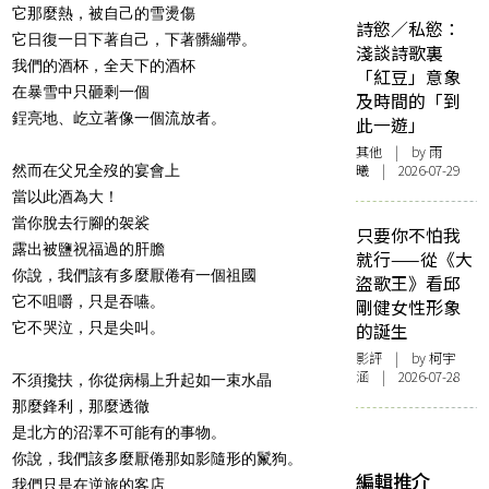
它那麼熱，被自己的雪燙傷
詩慾／私慾：
它日復一日下著自己，下著髒繃帶。
淺談詩歌裏
我們的酒杯，全天下的酒杯
「紅豆」意象
在暴雪中只砸剩一個
及時間的「到
鋥亮地、屹立著像一個流放者。
此一遊」
其他
| by 雨
曦 | 2026-07-29
然而在父兄全歿的宴會上
當以此酒為大！
當你脫去行腳的袈裟
只要你不怕我
露出被鹽祝福過的肝膽
就行——從《大
你說，我們該有多麼厭倦有一個祖國
盜歌王》看邱
它不咀嚼，只是吞嚥。
剛健女性形象
它不哭泣，只是尖叫。
的誕生
影評
| by 柯宇
涵 | 2026-07-28
不須攙扶，你從病榻上升起如一束水晶
那麼鋒利，那麼透徹
是北方的沼澤不可能有的事物。
你說，我們該多麼厭倦那如影隨形的鬣狗。
編輯推介
我們只是在逆旅的客店