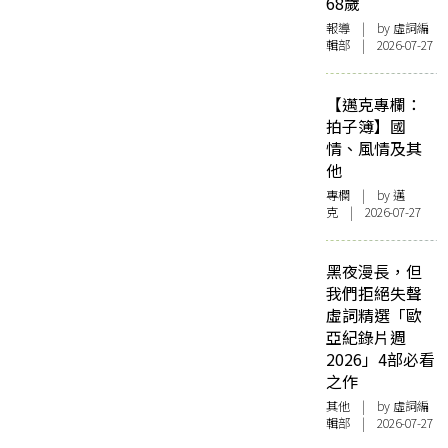
68歲
報導
| by 虛詞編
輯部 | 2026-07-27
【邁克專欄：
拍子簿】國
情、風情及其
他
專欄
| by
邁
克
| 2026-07-27
黑夜漫長，但
我們拒絕失聲
虛詞精選「歐
亞紀錄片週
2026」4部必看
之作
其他
| by 虛詞編
輯部 | 2026-07-27