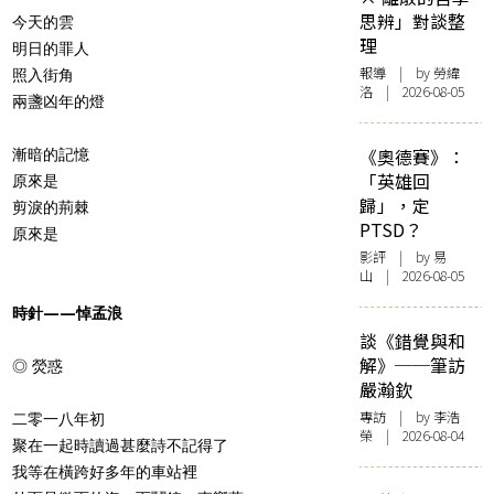
思辨」對談整
今天的雲
理
明日的罪人
報導
| by 勞緯
照入街角
洛 | 2026-08-05
兩盞凶年的燈
《奧德賽》：
漸暗的記憶
「英雄回
原來是
歸」，定
剪淚的荊棘
PTSD？
原來是
影評
| by 易
山 | 2026-08-05
時針——悼孟浪
談《錯覺與和
解》──筆訪
◎ 熒惑
嚴瀚欽
專訪
| by 李浩
二零一八年初
榮 | 2026-08-04
聚在一起時讀過甚麼詩不記得了
我等在橫跨好多年的車站裡