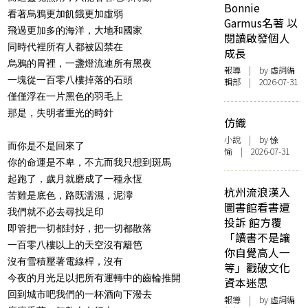
Bonnie
看著烏鴉更加飢餓更加虛弱
Garmus名著 以
飛過更加多的海洋，大地和國家
閱讀啟發個人
同時代裡所有人都被囚禁在
成長
烏鴉的胃裡，一盞燈流連所有黑夜
報導
| by 虛詞編
一塊從一百零八樓掉落的石頭
輯部 | 2026-07-31
僅僅浮在一片黑色的羽毛上
那是，失明者重光的時針
仿織
小說
| by 悇
而你是不是回來了
愉 | 2026-07-31
你的命運是不卑，不亢而我只想到斑馬
起跑了，歲月就磨成了一種永恆
杭州流浪漢入
苦難是底色，路既濡濕，泥濘
圖書館看書遭
我們就不必去尋找足印
投訴 館方覆
即管把一切都封好，把一切都散落
「讀書不是讓
一百零八樓以上的天空沒有籬笆
你自覺高人一
沒有雪積壓著電線桿，沒有
等」戳破文化
今夜的月光足以把所有運轉中的齒輪推開
資本迷思
回到城市吧我們的一杯酒向下潑去
報導
| by 虛詞編