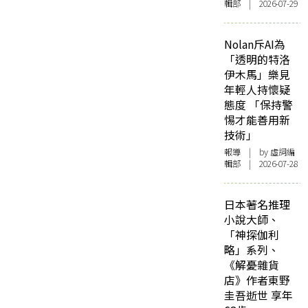
輯部 | 2026-07-29
Nolan斥AI為
「透明的特洛
伊木馬」樂見
年輕人持懷疑
態度 「保持警
惕才能善用新
技術」
報導
| by 虛詞編
輯部 | 2026-07-28
日本著名推理
小說大師、
「神探伽利
略」系列、
《解憂雜貨
店》作者東野
圭吾逝世 享年