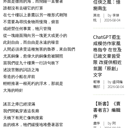
任俠之風：憶
外面是微雨的海，而鬧鐘一直響著
施南生
誰都沒有去碰它的打算
在七十樓以上蒼鷹以另一種形式翱翔
其他
| by 李焯
桃 | 2026-08-04
不需要為尋找食物而慢飛，俯首
或經營任何事業，牠只管飛
從一塊鐘面飛向另一塊更大或更小的
ChatGPT拒生
此刻自由，而自由是永遠的噪音
成模仿作家風
格指令 在世及
人間必須承受這種無害的魯莽，來自我們
已故文豪皆受
尤其銅像，愈偉大的銅像愈被關照
限 改提供相近
當我們從九十樓乘一行詩句衝下
氛圍「原創」
述說苦難的詞語之海
文字
骨造的小船在岸前
報導
| by 虛詞編
輕輕推著一根死朽的浮木，那就是
輯部 | 2026-08-04
大海的時針
【新書】《賣
謠言之瘴已經浸滿
書者言》編輯
我們閉氣穿過這長廊
序
天橋下有死亡像狗搜索
書序
| by 阿
血的積木，牠們緩慢地堆疊著器官