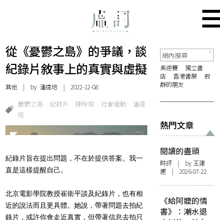
從《憂鬱之島》的爭議，談
紀錄片敘事上的真實與虛擬
奧德賽
獨立書
店
香港書展
寂
靜的朋友
其他
| by
潘達培
| 2022-12-08
憂鬱之島
紀錄片
陳梓桓
社會運動
潘達
培
熱門文章
閱讀的盡頭
紀錄片旨在提出問題，不在於提供答案。我一
時評
| by 王建
直是這樣提醒自己。
鏗 | 2026-07-22
北京電影學院教授崔衛平談及紀錄片，也有相
《給阿嬤的情
近的說法而且更具體。她說，帶著問題去拍紀
書》：潮水退
錄片，或許你會走近真實，但帶著信息去拍只