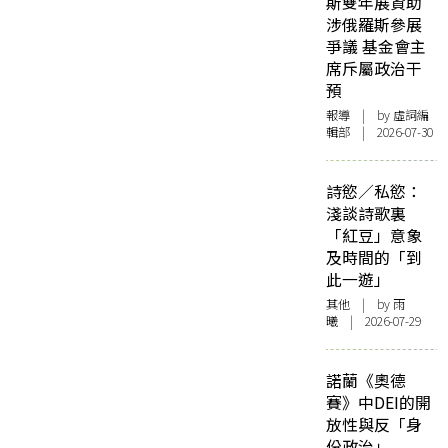
斯雙年展資助
涉俄羅斯參展
爭議 基金會主
席斥屬政治干
預
報導
| by 虛詞編
輯部 | 2026-07-30
詩慾／私慾：
淺談詩歌裏
「紅豆」意象
及時間的「到
此一遊」
其他
| by 雨
曦 | 2026-07-29
諾蘭《奧德
賽》中DEI的開
放性與反「身
份政治」