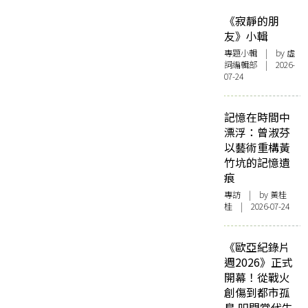
《寂靜的朋
友》小輯
專題小輯
| by 虛
詞編輯部 | 2026-
07-24
記憶在時間中
漂浮：曾淑芬
以藝術重構黃
竹坑的記憶遺
痕
專訪
| by 黃桂
桂 | 2026-07-24
《歐亞紀錄片
週2026》正式
開幕！從戰火
創傷到都市孤
島 叩問當代生