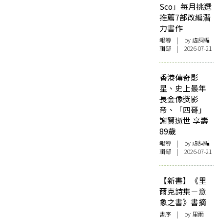
Sco」每月挑選
推薦7部改編潛
力書作
報導
| by 虛詞編
輯部 | 2026-07-21
香港傳奇影
星、史上最年
長金像獎影
帝、「四哥」
謝賢逝世 享壽
89歲
報導
| by 虛詞編
輯部 | 2026-07-21
【新書】《里
爾克詩集－意
象之書》書摘
書序
| by 里爾