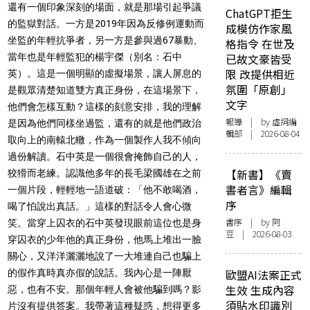
還有一個印象深刻的場面，就是那場引起爭議
ChatGPT拒生
的監獄對話。一方是2019年因為反修例運動而
成模仿作家風
坐監的年輕抗爭者，另一方是參與過67暴動、
格指令 在世及
當年也是年輕監犯的楊宇傑（別名：石中
已故文豪皆受
限 改提供相近
英）。這是一個明顯的虛擬場景，讓人屏息的
氛圍「原創」
是觀眾清楚知道雙方真正身份，在這場景下，
文字
他們會怎樣互動？這樣的刻意安排，我的理解
報導
| by 虛詞編
是因為他們同樣坐過監，還有的就是他們政治
輯部 | 2026-08-04
取向上的南轅北轍，作為一個製作人我不傾向
過份解讀。石中英是一個很會掩飾自己的人，
【新書】《賣
狡猾而老練。認識他多年的長毛梁國雄在之前
書者言》編輯
一個片段，輕輕地一語道破：「他不敢喝酒，
序
喝了怕說出真話。」這樣的對話令人會心微
書序
| by 阿
笑。當穿上囚衣的石中英發現眼前這位也是身
豆 | 2026-08-03
穿囚衣的少年他的真正身份，他馬上堆出一臉
關心，又洋洋灑灑地說了一大堆連自己也騙上
的假作真時真亦假的說話。我內心是一陣厭
歐盟AI法案正式
生效 生成內容
惡，也有不安。那個年輕人會被他騙到嗎？影
須貼水印識別
片沒有提供答案。我帶著這種疑惑，想得更多