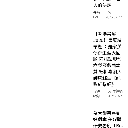
人的決定
專訪
| by
Hei | 2026-07-22
【香港書展
2026】書展精
華遊 ：羅家英
傳奇生涯大回
顧 阮兆輝與鄧
樹榮談戲曲本
質 細析粵劇大
師唐滌生《蝶
影紅梨記》
報導
| by 虛詞編
輯部 | 2026-07-21
為大銀幕尋到
好劇本 美媒體
研究者創「Bo-