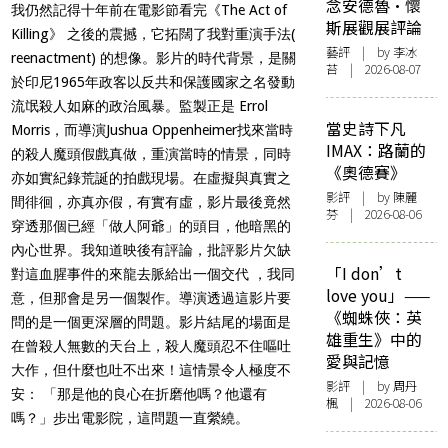
念安德魯·懷
我仍然記得十年前在電影節看完《The Act of
斯展觀展評論
Killing》 之後的震撼，它拓闊了我對重演手法(
藝評
| by 李冰
reenactment) 的想像。影片的時代背景，是關
苔 | 2026-08-07
於印尼1965年政客以反共和保護國家之名發動
流氓殺人如麻的政治風暴。監製正是 Errol
當史詩下凡
Morris，而導演Jushua Oppenheimer找來當時
IMAX：路蘭的
的殺人魔頭假戲真做，重演當時的情景，同時
《奧德賽》
亦如實紀錄荒誕的拍戲現場。在虛擬與真實之
影評
| by 陳麗
間徘徊，亦真亦假，有實有虛，影片最後竟然
芬 | 2026-08-06
穿透那個已經「做人阿爺」的頭目，他暗黑的
內心世界。我知道映後有評論，批評影片欠缺
「I don’t
對這血腥事件的來龍去脈給出一個交代 ，我同
love you」——
意，但那會是另一個製作。導演透過這影片要
《蜘蛛俠：英
問的是一個更深層的問題。影片結尾的場面是
雄重生》中的
在曾殺人無數的天台上，殺人魔頭忍不住嘔吐
愛與記憶
大作，但什麼也吐不出來！這情景令人極度不
影評
| by
周丹
安： 「那是他的良心在折磨他嗎？他還有
楓
| 2026-08-06
嗎？」步出電影院，這問題一直縈繞。