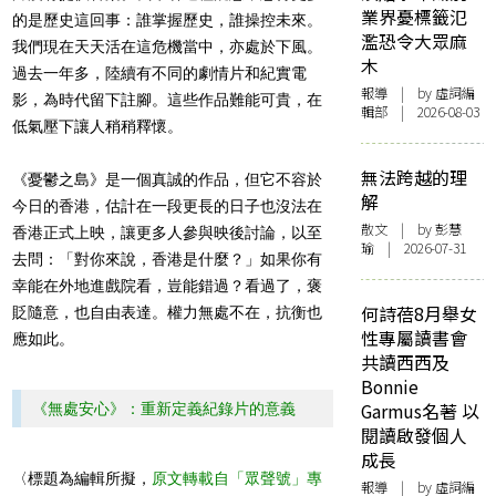
業界憂標籤氾
的是歷史這回事：誰掌握歷史，誰操控未來。
濫恐令大眾麻
我們現在天天活在這危機當中，亦處於下風。
木
過去一年多，陸續有不同的劇情片和紀實電
報導
| by 虛詞編
影，為時代留下註腳。這些作品難能可貴，在
輯部 | 2026-08-03
低氣壓下讓人稍稍釋懷。
無法跨越的理
《憂鬱之島》是一個真誠的作品，但它不容於
解
今日的香港，估計在一段更長的日子也沒法在
散文
| by 彭慧
香港正式上映，讓更多人參與映後討論，以至
瑜 | 2026-07-31
去問：「對你來說，香港是什麼？」如果你有
幸能在外地進戲院看，豈能錯過？看過了，褒
何詩蓓8月舉女
貶隨意，也自由表達。權力無處不在，抗衡也
性專屬讀書會
應如此。
共讀西西及
Bonnie
Garmus名著 以
《無處安心》：重新定義紀錄片的意義
閱讀啟發個人
成長
〈標題為編輯所擬，
原文轉載自「眾聲號」專
報導
| by 虛詞編