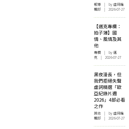
報導
| by 虛詞編
輯部 | 2026-07-27
【邁克專欄：
拍子簿】國
情、風情及其
他
專欄
| by
邁
克
| 2026-07-27
黑夜漫長，但
我們拒絕失聲
虛詞精選「歐
亞紀錄片週
2026」4部必看
之作
其他
| by 虛詞編
輯部 | 2026-07-27