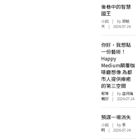
後巷中的智慧
國王
小說
| by 鄧皓
天 | 2026-07-24
你好，我想點
一份藝術！
Happy
Medium顛覆咖
啡廳想像 為都
市人提供療癒
的第三空間
報導
| by 虛詞編
輯部 | 2026-07-24
預謀一場消失
小說
| by 季
明 | 2026-07-24