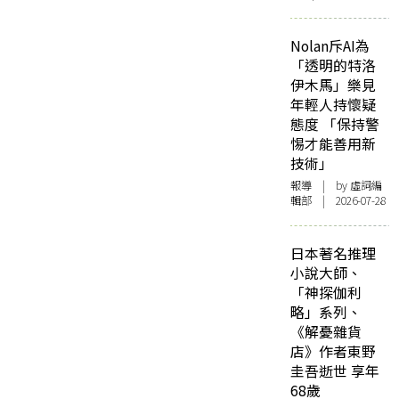
Nolan斥AI為
「透明的特洛
伊木馬」樂見
年輕人持懷疑
態度 「保持警
惕才能善用新
技術」
報導
| by 虛詞編
輯部 | 2026-07-28
日本著名推理
小說大師、
「神探伽利
略」系列、
《解憂雜貨
店》作者東野
圭吾逝世 享年
68歲