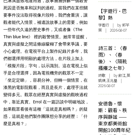
已淋漓盡致地運用過，故事層層拆解一個殺警
死囚是否無辜和誤判的過程。當我們在某些關
【字遊行·巴
要事件沒法取得視像片段時，我們會重演，讓
黎】熱
觀者能代入情景，補遺說故事上的需要，例如
字遊行
| by 郭芊
一些年代久遠的歷史事件，又或者像《The
葉 | 2026-08-07
Thin blue line》 裡的殺警情景。她常常提醒，
真實與虛擬之間這條線矇糊了會帶來爭議，要
詩三首：〈春
小心處理。在電視平台上製作紀錄片多年，我
雨〉、〈春
們都選擇用明顯的處理方法，在片段上加上
後〉、〈隔靴
「模擬片段」字句，以示識別。這在電視上似
搔癢之七年〉
乎是合理選擇，因為電視機旁的觀眾不一定
詩歌
| by 飲江,莫
「坐定定睇」，容易分神。但轉一個情景，在
凱傑,王兆基 |
2026-08-07
漆黑的電影院觀看，而且是長片，處理手法就
變得多元。觀眾在經歷真實與虛擬的觀映過程
中，靠近真實。Errol 在一篇訪談中明確地說，
安德魯·懷
如果觀眾看後有這種「這就是真相嗎？」的疑
斯：觀看、秩
序與靜謐 ——
惑，這就是他們製作團隊想分享的經歷：「什
東京都美術館
麼是真相？」
開館100周年紀