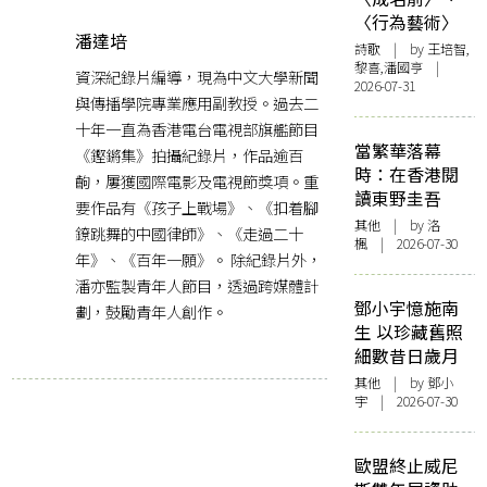
〈行為藝術〉
潘達培
詩歌
| by 王培智,
黎喜,潘國亨 |
資深紀錄片編導，現為中文大學新聞
2026-07-31
與傳播學院專業應用副教授。過去二
十年一直為香港電台電視部旗艦節目
當繁華落幕
《鏗鏘集》拍攝紀錄片，作品逾百
時：在香港閱
齣，屢獲國際電影及電視節獎項。重
讀東野圭吾
要作品有《孩子上戰場》、《扣着腳
其他
| by
洛
鐐跳舞的中國律師》、《走過二十
楓
| 2026-07-30
年》、《百年一願》。 除紀錄片外，
潘亦監製青年人節目，透過跨媒體計
鄧小宇憶施南
劃，鼓勵青年人創作。
生 以珍藏舊照
細數昔日歲月
其他
| by 鄧小
宇 | 2026-07-30
歐盟終止威尼