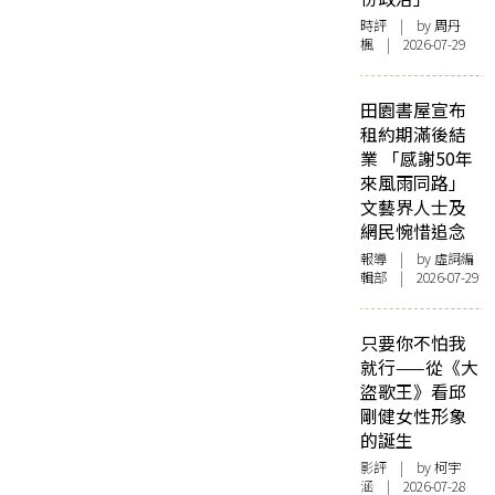
時評
| by
周丹
楓
| 2026-07-29
田園書屋宣布
租約期滿後結
業 「感謝50年
來風雨同路」
文藝界人士及
網民惋惜追念
報導
| by 虛詞編
輯部 | 2026-07-29
只要你不怕我
就行——從《大
盜歌王》看邱
剛健女性形象
的誕生
影評
| by 柯宇
涵 | 2026-07-28