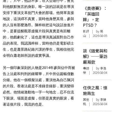
港」。片中，他話不多，在大型遊行中，會見
到他默默無言的身影。唯一說的話就是在導演
《奧德賽》：
安排下重演文革批鬥大會的那場。他簡單直接
「英雄回
歸」，定
地說，這演繹不真實，當時他身歷其境，參與
PTSD？
的人沒有那麼激昂。陳梓桓把這句說話放進片
中，是要提醒觀眾虛擬片段與真實是有距離
影評
| by 易
山 | 2026-08-05
的，他戲劇化了，這也是導演真誠面對自己作
品的表現。我認識梓桓，當時他仍是電影碩士
生，也是蕭景路紀錄片課的學生，我相信他完
談《錯覺與和
全明白蕭老師所說的虛實爭議。
解》──筆訪
嚴瀚欽
另一個印象深刻的人物是2014年參與佔中而被
專訪
| by 李浩
榮 | 2026-08-04
告上法庭和判刑的鍾耀華，片中所佔篇幅僅數
分鐘。他在一個模擬法庭，重演他為自己陳詞
的片段。香港法庭是不准錄音錄影，重演變得
任俠之風：憶
必然。他情緒激動地一字一句地念，忍不住流
施南生
下眼淚。場面是虛擬，但那是真實的眼淚，看
其他
| by 李焯
桃 | 2026-08-04
著這個片段，我流的也是。