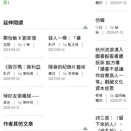
頁
）
輯部 | 2026-07-31
仿織
延伸閱讀
小說
| by 悇
愉 | 2026-07-31
鄭怡敏 X 劉家俊
殺人一舉：「暴
《飄零印記》：超
力」應該如何被觀
空間
| by
小東
|
影評
| by
藍玉雍
|
杭州流浪漢入
2023-04-24
2023-04-11
放大、極縮細——
看？
圖書館看書遭
歷史傷痕的再定格
投訴 館方覆
《致莎瑪：敘利亞
隱身的紀錄片藝術
「讀書不是讓
家書》：拍攝紀錄
——訪《戲棚》導
影評
| by
黃柏熹
|
專訪
| by
李卓謙
|
你自覺高人一
2020-09-22
2023-03-14
片可以訴諸個人情
演卓翔
等」戳破文化
感嗎？
資本迷思
悼好友張鐵樑——
報導
| by 虛詞編
輯部 | 2026-07-31
那年我們開展的紀
其他
| by 陳梓桓 |
2020-03-31
錄片旅程
詩三首：〈留
作者其他文章
下來的人〉、
〈成名前〉、