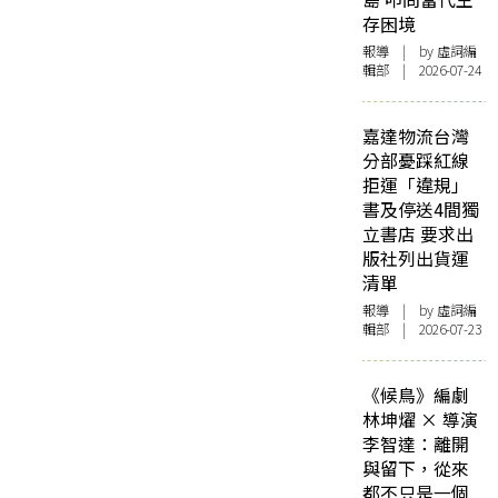
存困境
報導
| by 虛詞編
輯部 | 2026-07-24
嘉達物流台灣
分部憂踩紅線
拒運「違規」
書及停送4間獨
立書店 要求出
版社列出貨運
清單
報導
| by 虛詞編
輯部 | 2026-07-23
《候鳥》編劇
林坤燿 × 導演
李智達：離開
與留下，從來
都不只是一個