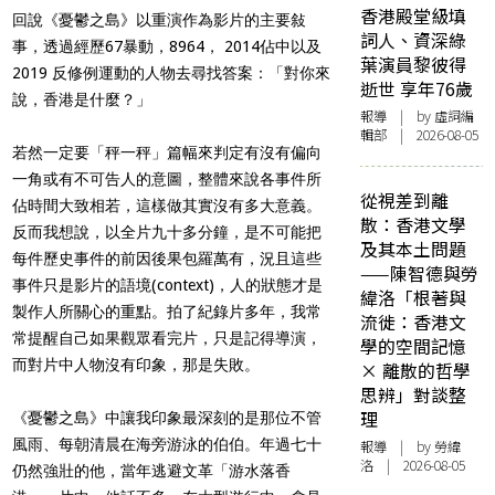
香港殿堂級填
回說《憂鬱之島》以重演作為影片的主要敍
詞人、資深綠
事，透過經歷67暴動，8964， 2014佔中以及
葉演員黎彼得
2019 反修例運動的人物去尋找答案：「對你來
逝世 享年76歲
說，香港是什麼？」
報導
| by 虛詞編
輯部 | 2026-08-05
若然一定要「秤一秤」篇幅來判定有沒有偏向
一角或有不可告人的意圖，整體來說各事件所
從視差到離
佔時間大致相若，這樣做其實沒有多大意義。
散：香港文學
反而我想說，以全片九十多分鐘，是不可能把
及其本土問題
每件歷史事件的前因後果包羅萬有，況且這些
——陳智德與勞
事件只是影片的語境(context)，人的狀態才是
緯洛「根著與
製作人所關心的重點。拍了紀錄片多年，我常
流徙：香港文
常提醒自己如果觀眾看完片，只是記得導演，
學的空間記憶
而對片中人物沒有印象，那是失敗。
× 離散的哲學
思辨」對談整
理
《憂鬱之島》中讓我印象最深刻的是那位不管
風雨、每朝清晨在海旁游泳的伯伯。年過七十
報導
| by 勞緯
洛 | 2026-08-05
仍然強壯的他，當年逃避文革「游水落香