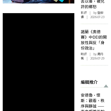
去以後，被允
許的鄉愁
影評
| by 盤柳
儂 | 2026-07-23
諾蘭《奧德
賽》中DEI的開
放性與反「身
份政治」
時評
| by
周丹
楓
| 2026-07-29
編輯推介
安德魯·懷
斯：觀看、秩
序與靜謐 ——