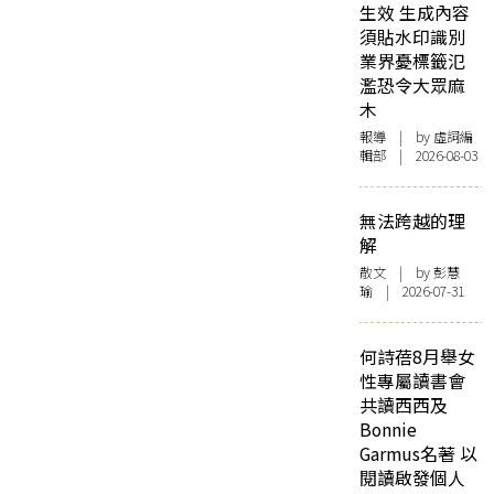
生效 生成內容
須貼水印識別
業界憂標籤氾
濫恐令大眾麻
木
報導
| by 虛詞編
輯部 | 2026-08-03
無法跨越的理
解
散文
| by 彭慧
瑜 | 2026-07-31
何詩蓓8月舉女
性專屬讀書會
共讀西西及
Bonnie
Garmus名著 以
閱讀啟發個人