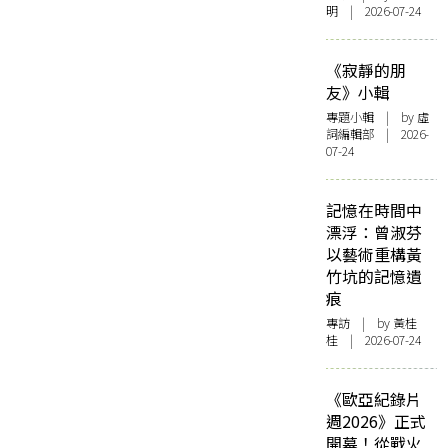
明 | 2026-07-24
《寂靜的朋
友》小輯
專題小輯
| by 虛
詞編輯部 | 2026-
07-24
記憶在時間中
漂浮：曾淑芬
以藝術重構黃
竹坑的記憶遺
痕
專訪
| by 黃桂
桂 | 2026-07-24
《歐亞紀錄片
週2026》正式
開幕！從戰火