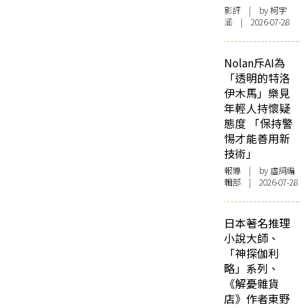
影評
| by 柯宇
涵 | 2026-07-28
Nolan斥AI為
「透明的特洛
伊木馬」樂見
年輕人持懷疑
態度 「保持警
惕才能善用新
技術」
報導
| by 虛詞編
輯部 | 2026-07-28
日本著名推理
小說大師、
「神探伽利
略」系列、
《解憂雜貨
店》作者東野