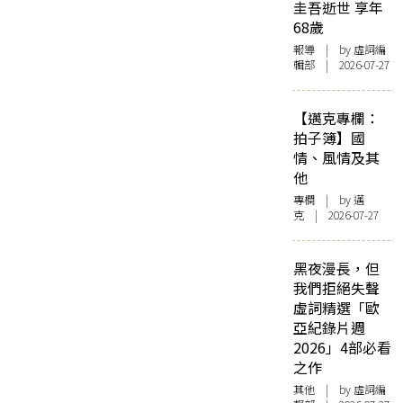
圭吾逝世 享年
68歲
報導
| by 虛詞編
輯部 | 2026-07-27
【邁克專欄：
拍子簿】國
情、風情及其
他
專欄
| by
邁
克
| 2026-07-27
黑夜漫長，但
我們拒絕失聲
虛詞精選「歐
亞紀錄片週
2026」4部必看
之作
其他
| by 虛詞編