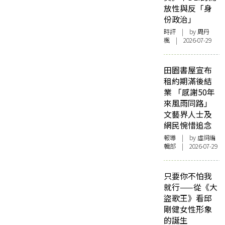
放性與反「身
份政治」
時評
| by
周丹
楓
| 2026-07-29
田園書屋宣布
租約期滿後結
業 「感謝50年
來風雨同路」
文藝界人士及
網民惋惜追念
報導
| by 虛詞編
輯部 | 2026-07-29
只要你不怕我
就行——從《大
盜歌王》看邱
剛健女性形象
的誕生