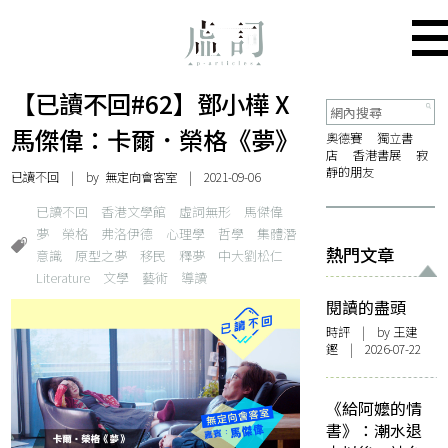
【已讀不回#62】鄧小樺 X
馬傑偉：卡爾．榮格《夢》
奧德賽
獨立書
店
香港書展
寂
靜的朋友
已讀不回
| by 無定向會客室 | 2021-09-06
已讀不回
香港文學館
虛詞無形
馬傑偉
夢
榮格
弗洛伊德
心理學
哲學
集體潛
熱門文章
意識
原型之夢
移民
釋夢
中大劉松仁
Literature
文學
藝術
導讀
閱讀的盡頭
時評
| by 王建
鏗 | 2026-07-22
《給阿嬤的情
書》：潮水退