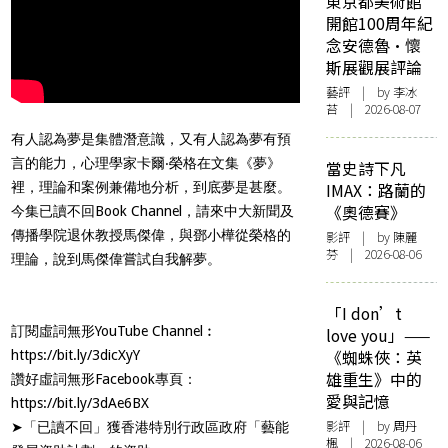
東京都美術館
開館100周年紀
念安德魯·懷
斯展觀展評論
藝評
| by 李冰
苔 | 2026-08-07
有人認為夢是集體潛意識，又有人認為夢有預
言的能力，心理學家卡爾‧榮格在文集《夢》
當史詩下凡
裡，理論和案例兼備地分析，到底夢是甚麼。
IMAX：路蘭的
《奧德賽》
今集已讀不回Book Channel，請來中大新聞及
傳播學院退休教授馬傑偉，與鄧小樺從榮格的
影評
| by 陳麗
芬 | 2026-08-06
理論，說到馬傑偉嘗試自我解夢。
「I don’t
訂閱虛詞無形YouTube Channel︰
love you」——
《蜘蛛俠：英
https://bit.ly/3dicXyY
雄重生》中的
讚好虛詞無形Facebook專頁：
愛與記憶
https://bit.ly/3dAe6BX
影評
| by
周丹
➤「已讀不回」獲香港特別行政區政府「藝能
楓
| 2026-08-06