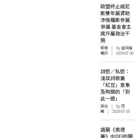
歐盟終止威尼
斯雙年展資助
涉俄羅斯參展
爭議 基金會主
席斥屬政治干
預
報導
| by 虛詞編
輯部 | 2026-07-30
詩慾／私慾：
淺談詩歌裏
「紅豆」意象
及時間的「到
此一遊」
其他
| by 雨
曦 | 2026-07-29
諾蘭《奧德
賽》中DEI的開