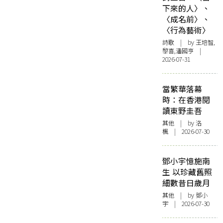
下來的人〉、
〈成名前〉、
〈行為藝術〉
詩歌
| by 王培智,
黎喜,潘國亨 |
2026-07-31
當繁華落幕
時：在香港閱
讀東野圭吾
其他
| by
洛
楓
| 2026-07-30
鄧小宇憶施南
生 以珍藏舊照
細數昔日歲月
其他
| by 鄧小
宇 | 2026-07-30