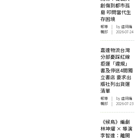
創傷到都市孤
島 叩問當代生
存困境
報導
| by 虛詞編
輯部 | 2026-07-24
嘉達物流台灣
分部憂踩紅線
拒運「違規」
書及停送4間獨
立書店 要求出
版社列出貨運
清單
報導
| by 虛詞編
輯部 | 2026-07-23
《候鳥》編劇
林坤燿 × 導演
李智達：離開