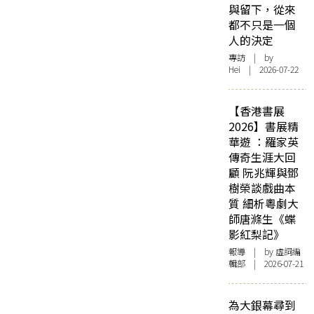
與留下，從來
都不只是一個
人的決定
專訪
| by
Hei | 2026-07-22
【香港書展
2026】書展精
華遊 ：羅家英
傳奇生涯大回
顧 阮兆輝與鄧
樹榮談戲曲本
質 細析粵劇大
師唐滌生《蝶
影紅梨記》
報導
| by 虛詞編
輯部 | 2026-07-21
為大銀幕尋到