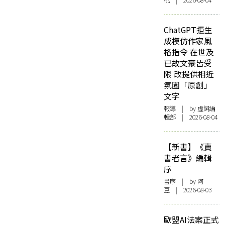
桃 | 2026-08-04
ChatGPT拒生
成模仿作家風
格指令 在世及
已故文豪皆受
限 改提供相近
氛圍「原創」
文字
報導
| by 虛詞編
輯部 | 2026-08-04
【新書】《賣
書者言》編輯
序
書序
| by 阿
豆 | 2026-08-03
歐盟AI法案正式