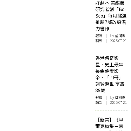
好劇本 美媒體
研究者創「Bo-
Sco」每月挑選
推薦7部改編潛
力書作
報導
| by 虛詞編
輯部 | 2026-07-21
香港傳奇影
星、史上最年
長金像獎影
帝、「四哥」
謝賢逝世 享壽
89歲
報導
| by 虛詞編
輯部 | 2026-07-21
【新書】《里
爾克詩集－意