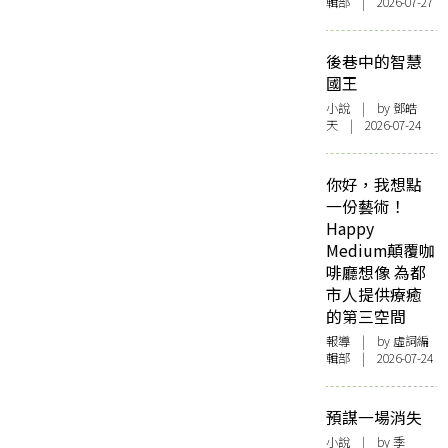
輯部 | 2026-07-27
後巷中的智慧
國王
小說
| by 鄧皓
天 | 2026-07-24
你好，我想點
一份藝術！
Happy
Medium顛覆咖
啡廳想像 為都
市人提供療癒
的第三空間
報導
| by 虛詞編
輯部 | 2026-07-24
預謀一場消失
小說
| by 季