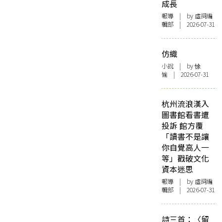
成長
報導
| by 虛詞編
輯部 | 2026-07-31
仿織
小說
| by 悇
愉 | 2026-07-31
杭州流浪漢入
圖書館看書遭
投訴 館方覆
「讀書不是讓
你自覺高人一
等」戳破文化
資本迷思
報導
| by 虛詞編
輯部 | 2026-07-31
詩三首：〈留