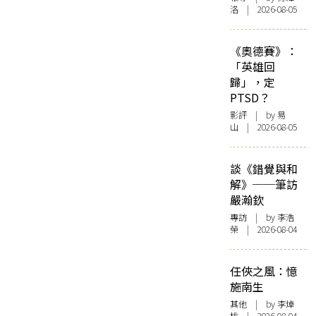
洛 | 2026-08-05
《奧德賽》：
「英雄回
歸」，定
PTSD？
影評
| by 易
山 | 2026-08-05
談《錯覺與和
解》──筆訪
嚴瀚欽
專訪
| by 李浩
榮 | 2026-08-04
任俠之風：憶
施南生
其他
| by 李焯