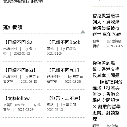
發展資助計劃」的資助
香港殿堂級填
詞人、資深綠
延伸閱讀
葉演員黎彼得
逝世 享年76歲
報導
| by 虛詞編
【已讀不回 S2
【已讀不回Book
輯部 | 2026-08-05
#3】鄧小樺：自戀
Channel】有緣再
已讀不回
| by
鄧小
其他
| by 何潔泓 |
樺
| 2022-02-22
2021-11-24
心理學：克雷格．
見，帶著希望走下
馬爾肯《不用怕，
去
從視差到離
自戀》
散：香港文學
【已讀不回#63】
【已讀不回#61】
及其本土問題
鄧小樺 X 馬傑偉：
MK老師 X 鄧小樺：
已讀不回
| by 無定向
已讀不回
| by 無定向
——陳智德與勞
會客室 | 2021-09-10
會客室 | 2021-08-26
吉兒‧泰勒《奇
好人一本平安：
緯洛「根著與
蹟》
Simon
流徙：香港文
Blackburn《Being
【文藝follow
【無形・忘不鳥】
學的空間記憶
Good》
me】理解情緒不是
專訪馬傑偉：苦難
文藝Follow Me
| by
楊
專訪
| by
黃思朗
|
× 離散的哲學
喜盈
| 2021-03-29
2021-02-13
練習，而是體驗。
時代，誠實面對自
思辨」對談整
——訪問馬傑偉
己
理
報導
| by 勞緯