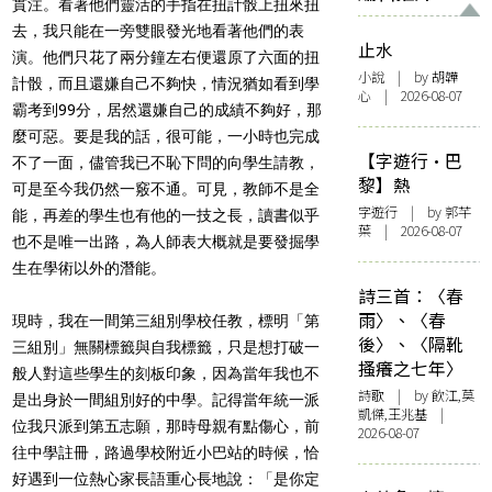
貫注。看著他們靈活的手指在扭計骰上扭來扭
去，我只能在一旁雙眼發光地看著他們的表
止水
演。他們只花了兩分鐘左右便還原了六面的扭
小說
| by 胡韡
計骰，而且還嫌自己不夠快，情況猶如看到學
心 | 2026-08-07
霸考到99分，居然還嫌自己的成績不夠好，那
麼可惡。要是我的話，很可能，一小時也完成
【字遊行·巴
不了一面，儘管我已不恥下問的向學生請教，
黎】熱
可是至今我仍然一竅不通。可見，教師不是全
字遊行
| by 郭芊
能，再差的學生也有他的一技之長，讀書似乎
葉 | 2026-08-07
也不是唯一出路，為人師表大概就是要發掘學
生在學術以外的潛能。
詩三首：〈春
雨〉、〈春
現時，我在一間第三組別學校任教，標明「第
後〉、〈隔靴
三組別」無關標籤與自我標籤，只是想打破一
搔癢之七年〉
般人對這些學生的刻板印象，因為當年我也不
詩歌
| by 飲江,莫
是出身於一間組別好的中學。記得當年統一派
凱傑,王兆基 |
位我只派到第五志願，那時母親有點傷心，前
2026-08-07
往中學註冊，路過學校附近小巴站的時候，恰
好遇到一位熱心家長語重心長地說：「是你定