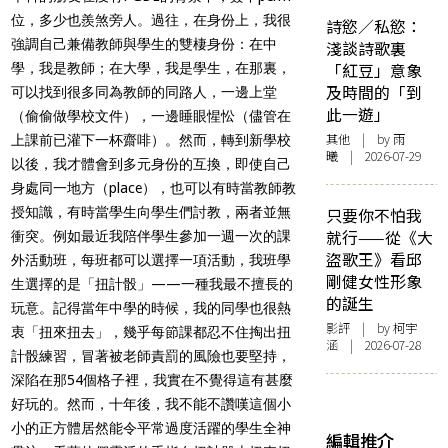
位，多少也羨煞旁人。過往，在身份上，我很
詩慾／私慾：
強調自己兼備教師與學生的雙棲身份：在中
淺談詩歌裏
「紅豆」意象
學，我是教師；在大學，我是學生，在那裏，
及時間的「到
可以找到很多同為教師的同路人，一邊上堂
此一遊」
（偷偷做學校文件），一邊睡眼惺忪（儘管在
其他
| by 雨
上課前已灌下一杯齋啡）。然而，轉到新學校
曦 | 2026-07-29
以後，我才體會到多元身份的互換，即使自己
身處同一地方（place），也可以有時當教師教
授知識，有時當學生向學生們討教，兩者並無
只要你不怕我
就行——從《大
衝突。例如最近我陪伴學生參加一週一次的課
盜歌王》看邱
外活動班，每班都可以選擇一項活動，我班學
剛健女性形象
生選擇的是「扭計骰」——一種我最不擅長的
的誕生
玩意。記得當年中學的時候，我的同學也很熱
影評
| by 柯宇
衷「扭來扭去」，幾乎每節課都忍不住掏出扭
涵 | 2026-07-28
計骰練習，冒著被老師責罰的風險也要堅持，
深陷在那54個格子裡，我實在不覺得這有甚麼
好玩的。然而，十年後，我不能不讚嘆這個小
小的正方體居然能令平常過度活躍的學生全神
編輯推介