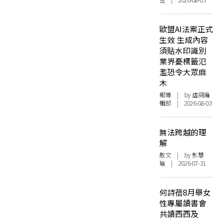
豆 | 2026-08-03
歐盟AI法案正式
生效 生成內容
須貼水印識別
業界憂標籤氾
濫恐令大眾麻
木
報導
| by 虛詞編
輯部 | 2026-08-03
無法跨越的理
解
散文
| by 彭慧
瑜 | 2026-07-31
何詩蓓8月舉女
性專屬讀書會
共讀西西及