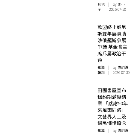
其他
| by 鄧小
宇 | 2026-07-30
歐盟終止威尼
斯雙年展資助
涉俄羅斯參展
爭議 基金會主
席斥屬政治干
預
報導
| by 虛詞編
輯部 | 2026-07-30
田園書屋宣布
租約期滿後結
業 「感謝50年
來風雨同路」
文藝界人士及
網民惋惜追念
報導
| by 虛詞編