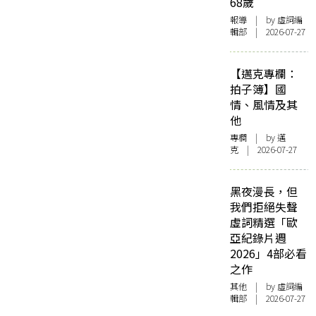
68歲
報導
| by 虛詞編
輯部 | 2026-07-27
【邁克專欄：
拍子簿】國
情、風情及其
他
專欄
| by
邁
克
| 2026-07-27
黑夜漫長，但
我們拒絕失聲
虛詞精選「歐
亞紀錄片週
2026」4部必看
之作
其他
| by 虛詞編
輯部 | 2026-07-27