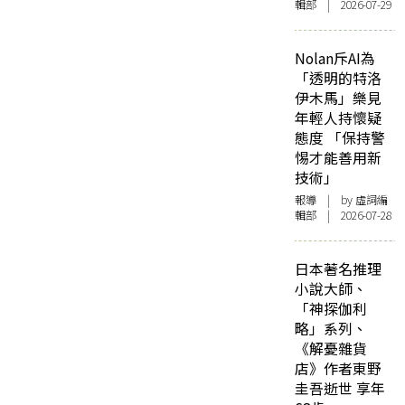
輯部 | 2026-07-29
Nolan斥AI為
「透明的特洛
伊木馬」樂見
年輕人持懷疑
態度 「保持警
惕才能善用新
技術」
報導
| by 虛詞編
輯部 | 2026-07-28
日本著名推理
小說大師、
「神探伽利
略」系列、
《解憂雜貨
店》作者東野
圭吾逝世 享年