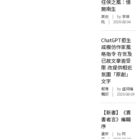
任俠之風：憶
施南生
其他
| by 李焯
桃 | 2026-08-04
ChatGPT拒生
成模仿作家風
格指令 在世及
已故文豪皆受
限 改提供相近
氛圍「原創」
文字
報導
| by 虛詞編
輯部 | 2026-08-04
【新書】《賣
書者言》編輯
序
書序
| by 阿