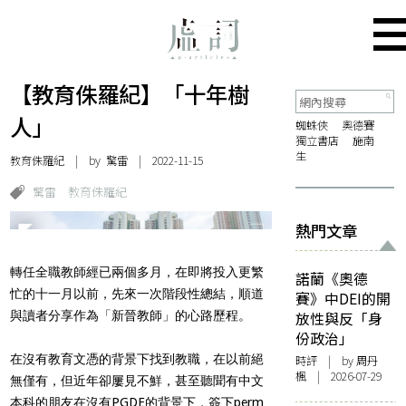
【教育侏羅紀】「十年樹
人」
蜘蛛俠
奧德賽
獨立書店
施南
生
教育侏羅紀
| by 驚雷 | 2022-11-15
驚雷
教育侏羅紀
熱門文章
轉任全職教師經已兩個多月，在即將投入更繁
諾蘭《奧德
忙的十一月以前，先來一次階段性總結，順道
賽》中DEI的開
與讀者分享作為「新晉教師」的心路歷程。
放性與反「身
份政治」
在沒有教育文憑的背景下找到教職，在以前絕
時評
| by
周丹
楓
| 2026-07-29
無僅有，但近年卻屢見不鮮，甚至聽聞有中文
本科的朋友在沒有PGDE的背景下，簽下perm