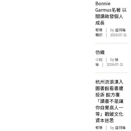
Bonnie
Garmus名著 以
閱讀啟發個人
成長
報導
| by 虛詞編
輯部 | 2026-07-31
仿織
小說
| by 悇
愉 | 2026-07-31
杭州流浪漢入
圖書館看書遭
投訴 館方覆
「讀書不是讓
你自覺高人一
等」戳破文化
資本迷思
報導
| by 虛詞編