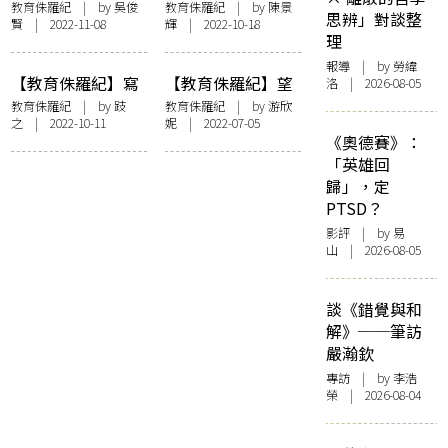
筆
著感激之情，翻閱
教育侏羅紀
| by
吳俊
教育侏羅紀
| by 陳景
思辨」對談整
賢
| 2022-11-08
輝 | 2022-10-18
楊Sir新作《帶個腦
理
返學》
報導
| by 勞緯
【教育侏羅紀】寫
【教育侏羅紀】望
洛 | 2026-08-05
字和造句：「正
子成龍的家族重任
教育侏羅紀
| by
跂
教育侏羅紀
| by 游欣
之
| 2022-10-11
妮 | 2022-07-05
寫」如何令小學生
《奧德賽》：
不喜歡學中文？
「英雄回
歸」，定
PTSD？
影評
| by 易
山 | 2026-08-05
談《錯覺與和
解》──筆訪
嚴瀚欽
專訪
| by 李浩
榮 | 2026-08-04