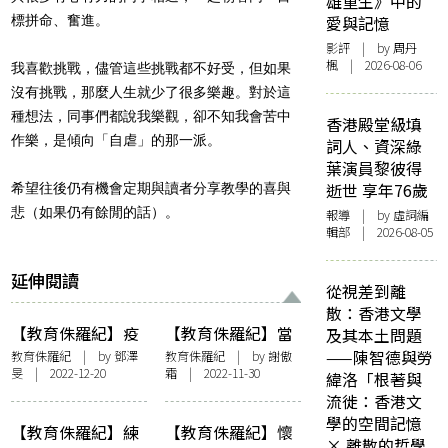
雄重生》中的
標拼命、奮進。
愛與記憶
影評
| by
周丹
楓
| 2026-08-06
我喜歡挑戰，儘管這些挑戰都不好受，但如果
沒有挑戰，那麼人生就少了很多樂趣。對於這
種想法，同事們都說我樂觀，卻不知我會苦中
香港殿堂級填
作樂，是傾向「自虐」的那一派。
詞人、資深綠
葉演員黎彼得
逝世 享年76歲
希望往後仍有機會定期與讀者分享教學的喜與
悲（如果仍有餘閒的話）。
報導
| by 虛詞編
輯部 | 2026-08-05
延伸閱讀
從視差到離
散：香港文學
【教育侏羅紀】疫
【教育侏羅紀】當
及其本土問題
境波——笑中有淚
孩子問：「甚麼是
——陳智德與勞
教育侏羅紀
| by 鄧澤
教育侏羅紀
| by
謝傲
旻 | 2022-12-20
霜
| 2022-11-30
生命？」
緯洛「根著與
流徙：香港文
學的空間記憶
【教育侏羅紀】練
【教育侏羅紀】懷
× 離散的哲學