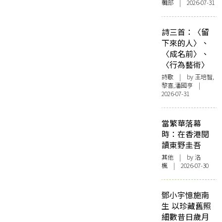
輯部 | 2026-07-31
詩三首：〈留
下來的人〉、
〈成名前〉、
〈行為藝術〉
詩歌
| by 王培智,
黎喜,潘國亨 |
2026-07-31
當繁華落幕
時：在香港閱
讀東野圭吾
其他
| by
洛
楓
| 2026-07-30
鄧小宇憶施南
生 以珍藏舊照
細數昔日歲月