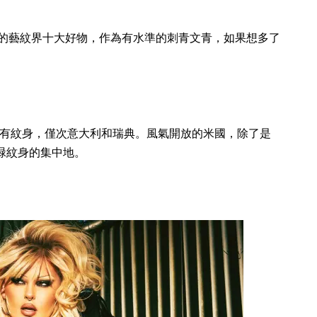
的藝紋界十大好物，作為有水準的刺青文青，如果想多了
擁有紋身，僅次意大利和瑞典。風氣開放的米國，除了是
後蝦碌紋身的集中地。