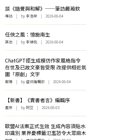
談《錯覺與和解》──筆訪嚴瀚欽
專訪
| by 李浩榮 | 2026-08-04
任俠之風：憶施南生
其他
| by 李焯桃 | 2026-08-04
ChatGPT拒生成模仿作家風格指令
在世及已故文豪皆受限 改提供相近氛
圍「原創」文字
報導
| by 虛詞編輯部 | 2026-08-04
【新書】《賣書者言》編輯序
書序
| by 阿豆 | 2026-08-03
歐盟AI法案正式生效 生成內容須貼水
印識別 業界憂標籤氾濫恐令大眾麻木