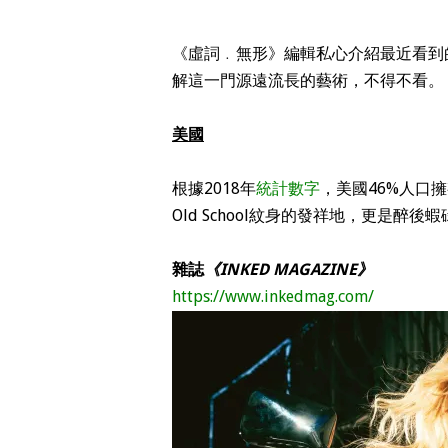
《虛詞﹒無形》編輯私心介紹最近看到
解這一門源遠流長的藝術，不得不看。
美國
根據2018年
統計數字
，美國46%人口
Old School紋身的發祥地，更是醉
雜誌
《INKED MAGAZINE》
https://www.inkedmag.com/