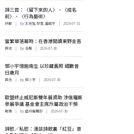
詩三首：〈留下來的人〉、〈成名
前〉、〈行為藝術〉
詩歌
| by 王培智,黎喜,潘國亨 | 2026-07-31
當繁華落幕時：在香港閱讀東野圭吾
其他
| by
洛楓
| 2026-07-30
鄧小宇憶施南生 以珍藏舊照 細數昔
日歲月
其他
| by 鄧小宇 | 2026-07-30
歐盟終止威尼斯雙年展資助 涉俄羅斯
參展爭議 基金會主席斥屬政治干預
報導
| by 虛詞編輯部 | 2026-07-30
詩慾／私慾：淺談詩歌裏「紅豆」意