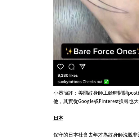
小器簡評：美國紋身師工餘時間開post
他，其實從Google或Pinterest
日本
保守的日本社會去年才為紋身師洗脫非