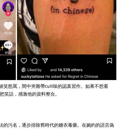
嬉笑怒罵，間中夾雜帶cult味的認真習作。如果不想看
搜尋也大把笑話，感激他的資料整合。
法的污名，逐步排除舊時代的糖衣毒藥。在婉約的語言偽