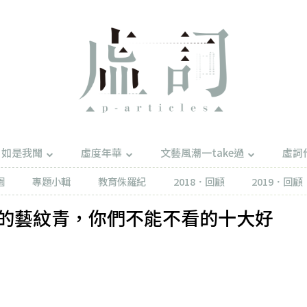
如是我聞
虛度年華
文藝風潮一take過
虛詞
園
專題小輯
教育侏羅紀
2018．回顧
2019．回顧
的藝紋青，你們不能不看的十大好