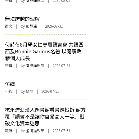
報導
| by 虛詞編輯部 | 2026-08-03
無法跨越的理解
散文
| by 彭慧瑜 | 2026-07-31
何詩蓓8月舉女性專屬讀書會 共讀西
西及Bonnie Garmus名著 以閱讀啟
發個人成長
報導
| by 虛詞編輯部 | 2026-07-31
仿織
小說
| by 悇愉 | 2026-07-31
杭州流浪漢入圖書館看書遭投訴 館方
覆「讀書不是讓你自覺高人一等」戳
破文化資本迷思
報導
| by 虛詞編輯部 | 2026-07-31