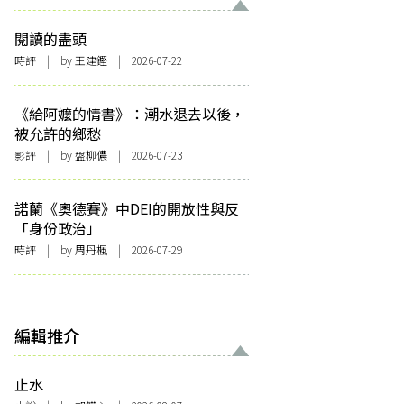
閱讀的盡頭
時評
| by 王建鏗 | 2026-07-22
《給阿嬤的情書》：潮水退去以後，
被允許的鄉愁
影評
| by 盤柳儂 | 2026-07-23
諾蘭《奧德賽》中DEI的開放性與反
「身份政治」
時評
| by
周丹楓
| 2026-07-29
編輯推介
止水