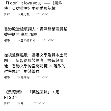
「I don’t love you」——《蜘蛛
俠：英雄重生》中的愛與記憶
影評
| by
周丹楓
| 2026-08-06
香港殿堂級填詞人、資深綠葉演員黎
彼得逝世 享年76歲
報導
| by 虛詞編輯部 | 2026-08-05
從視差到離散：香港文學及其本土問
題 ——陳智德與勞緯洛「根著與流
徙：香港文學的空間記憶 × 離散的
哲學思辨」對談整理
報導
| by 勞緯洛 | 2026-08-05
《奧德賽》：「英雄回歸」，定
PTSD？
影評
| by 易山 | 2026-08-05