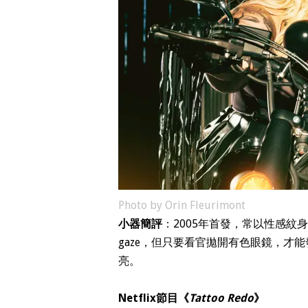
Photo by Orin Fleurimont
小器簡評
：2005年首發，常以性感紋
gaze，但只要看官拋開有色眼鏡，才
亮。
Netflix節目《
Tattoo Redo
》