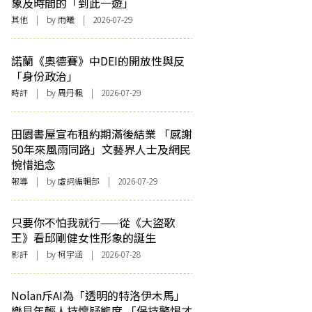
象及時間的「到此一遊」
其他
| by 雨曦 | 2026-07-29
諾蘭《奧德賽》中DEI的開放性與反
「身份政治」
時評
| by
周丹楓
| 2026-07-29
田園書屋宣布租約期滿後結業 「感謝
50年來風雨同路」文藝界人士及網民
惋惜追念
報導
| by 虛詞編輯部 | 2026-07-29
只要你不怕我就行——從《大盜歌
王》看邱剛健女性形象的誕生
影評
| by 柯宇涵 | 2026-07-28
Nolan斥AI為「透明的特洛伊木馬」
樂見年輕人持懷疑態度 「保持警惕才