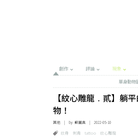
創作
評論
現象
單身動物
【紋心雕龍﹒貳】躺平
物！
其他
| by
蘇麗真
| 2022-05-10
紋身
刺青
tattoo
紋心雕龍