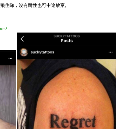
速飛住睇，沒有耐性也可中途放棄。
oos/