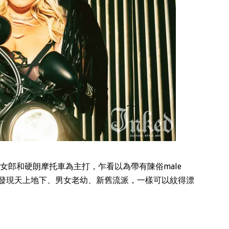
身女郎和硬朗摩托車為主打，乍看以為帶有陳俗male
能發現天上地下、男女老幼、新舊流派，一樣可以紋得漂