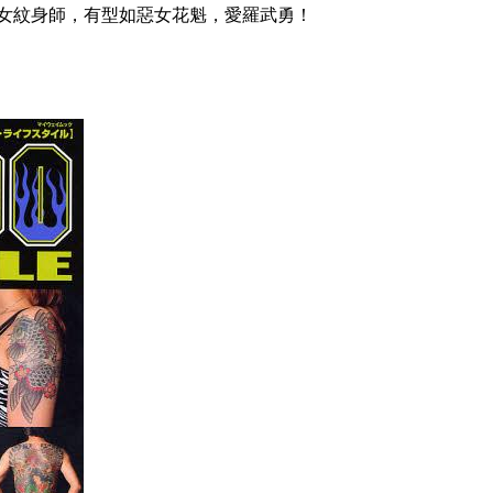
女紋身師，有型如惡女花魁，愛羅武勇！