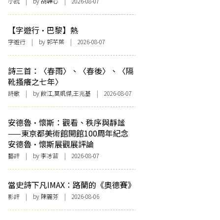
小說
| by 胡韡心 | 2026-08-07
【字遊行·巴黎】熱
字遊行
| by 郭芊葉 | 2026-08-07
詩三首：〈春雨〉、〈春後〉、〈隔
靴搔癢之七年〉
詩歌
| by 飲江,莫凱傑,王兆基 | 2026-08-07
安德魯·懷斯：觀看、秩序與靜謐
——東京都美術館開館100周年紀念
安德魯·懷斯展觀展評論
藝評
| by 李冰苔 | 2026-08-07
當史詩下凡IMAX：路蘭的《奧德賽》
影評
| by 陳麗芬 | 2026-08-06