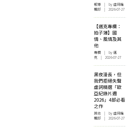
報導
| by 虛詞編
輯部 | 2026-07-27
【邁克專欄：
拍子簿】國
情、風情及其
他
專欄
| by
邁
克
| 2026-07-27
黑夜漫長，但
我們拒絕失聲
虛詞精選「歐
亞紀錄片週
2026」4部必看
之作
其他
| by 虛詞編
輯部 | 2026-07-27