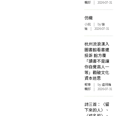
輯部 | 2026-07-31
仿織
小說
| by 悇
愉 | 2026-07-31
杭州流浪漢入
圖書館看書遭
投訴 館方覆
「讀書不是讓
你自覺高人一
等」戳破文化
資本迷思
報導
| by 虛詞編
輯部 | 2026-07-31
詩三首：〈留
下來的人〉、
〈成名前〉、