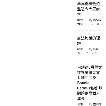
業界憂標籤氾
濫恐令大眾麻
木
報導
| by 虛詞編
輯部 | 2026-08-03
無法跨越的理
解
散文
| by 彭慧
瑜 | 2026-07-31
何詩蓓8月舉女
性專屬讀書會
共讀西西及
Bonnie
Garmus名著 以
閱讀啟發個人
成長
報導
| by 虛詞編