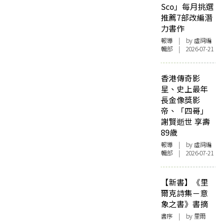
Sco」每月挑選
推薦7部改編潛
力書作
報導
| by 虛詞編
輯部 | 2026-07-21
香港傳奇影
星、史上最年
長金像獎影
帝、「四哥」
謝賢逝世 享壽
89歲
報導
| by 虛詞編
輯部 | 2026-07-21
【新書】《里
爾克詩集－意
象之書》書摘
書序
| by 里爾