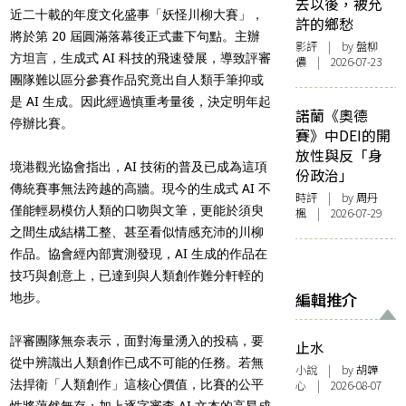
去以後，被允
近二十載的年度文化盛事「妖怪川柳大賽」，
許的鄉愁
將於第 20 屆圓滿落幕後正式畫下句點。主辦
影評
| by 盤柳
方坦言，生成式 AI 科技的飛速發展，導致評審
儂 | 2026-07-23
團隊難以區分參賽作品究竟出自人類手筆抑或
是 AI 生成。因此經過慎重考量後，決定明年起
諾蘭《奧德
停辦比賽。
賽》中DEI的開
放性與反「身
境港觀光協會指出，AI 技術的普及已成為這項
份政治」
傳統賽事無法跨越的高牆。現今的生成式 AI 不
時評
| by
周丹
僅能輕易模仿人類的口吻與文筆，更能於須臾
楓
| 2026-07-29
之間生成結構工整、甚至看似情感充沛的川柳
作品。協會經內部實測發現，AI 生成的作品在
技巧與創意上，已達到與人類創作難分軒輊的
編輯推介
地步。
評審團隊無奈表示，面對海量湧入的投稿，要
止水
從中辨識出人類創作已成不可能的任務。若無
小說
| by 胡韡
法捍衛「人類創作」這核心價值，比賽的公平
心 | 2026-08-07
性將蕩然無存；加上逐字審查 AI 文本的高昂成