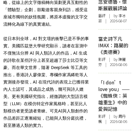
念安德魯·懷
略，從線上的文字徵稿轉向策劃更具互動性的
斯展觀展評論
「體驗型」企劃，鼓勵遊客親身到訪，感受這
藝評
| by 李冰
座城市獨特的妖怪氛圍，將原本虛擬的文字交
苔 | 2026-08-07
流轉化為線下的真實連結。
當史詩下凡
從日本到全球，AI 對文壇的衝擊已是不爭的事
IMAX：路蘭的
實。美國匹茲堡大學研究顯示，讀者在盲測中
《奧德賽》
不僅無法分辨 AI 與人類詩人的作品，AI 生成
影評
| by 陳麗
的詩歌在某些評分上甚至超越了莎士比亞等文
芬 | 2026-08-06
豪。而在華文世界，隨著 DeepSeek 等工具的
推出，香港詩人廖偉棠、專欄作家馮睎乾等人
「I don’t
實測後亦發現，AI 在現代詩的表現上已獲得業
love you」——
內人士認可，其成品之成熟，幾可與詩人媲
《蜘蛛俠：英
美。更有美國研究指出，經微調的大型語言模
雄重生》中的
型（LLM）在模仿特定作家風格時，甚至比人
愛與記憶
類模仿者更受讀者青睞。可見AI與人類創作的
影評
| by
周丹
作品差距正逐漸縮短，已能與人類分庭抗禮，
楓
| 2026-08-06
甚至
勝過人類的實力。