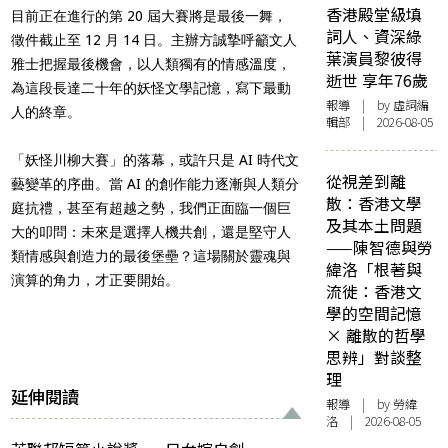
香港殿堂級填
目前正在進行的第 20 屆大賽將是最後一舞，
詞人、資深綠
徵件截止至 12 月 14 日。主辦方誠摯呼籲文人
葉演員黎彼得
雅士把握最後機會，以人類獨有的情感溫度，
逝世 享年76歲
為這段長達二十年的妖怪文學記憶，寫下最動
報導
| by 虛詞編
人的終章。
輯部 | 2026-08-05
「妖怪川柳大賽」的落幕，或許只是 AI 時代文
從視差到離
藝變革的序曲。當 AI 的創作能力逐漸與人類分
散：香港文學
庭抗禮，甚至有超越之勢，我們正面臨一個巨
及其本土問題
大的叩問：未來是選擇人機共創，還是堅守人
——陳智德與勞
類情感與創造力的最後堡壘？這場關於靈魂與
緯洛「根著與
演算的角力，才正要開始。
流徙：香港文
學的空間記憶
× 離散的哲學
思辨」對談整
理
延伸閱讀
報導
| by 勞緯
洛 | 2026-08-05