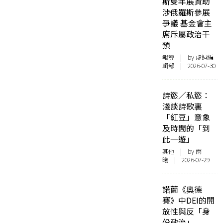
斯雙年展資助
涉俄羅斯參展
爭議 基金會主
席斥屬政治干
預
報導
| by 虛詞編
輯部 | 2026-07-30
詩慾／私慾：
淺談詩歌裏
「紅豆」意象
及時間的「到
此一遊」
其他
| by 雨
曦 | 2026-07-29
諾蘭《奧德
賽》中DEI的開
放性與反「身
份政治」