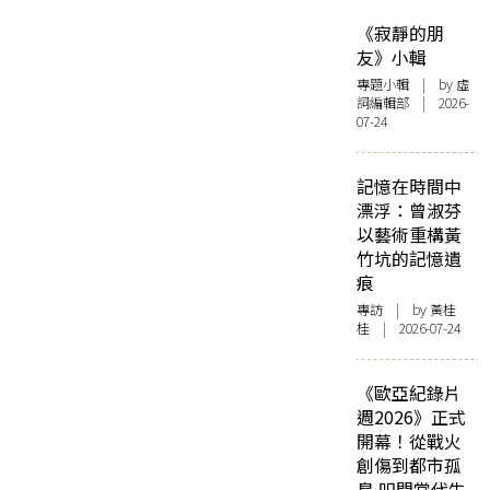
《寂靜的朋
友》小輯
專題小輯
| by 虛
詞編輯部 | 2026-
07-24
記憶在時間中
漂浮：曾淑芬
以藝術重構黃
竹坑的記憶遺
痕
專訪
| by 黃桂
桂 | 2026-07-24
《歐亞紀錄片
週2026》正式
開幕！從戰火
創傷到都市孤
島 叩問當代生