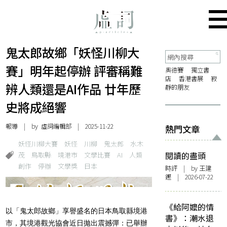
鬼太郎故鄉「妖怪川柳大
賽」明年起停辦 評審稱難
奧德賽
獨立書
店
香港書展
寂
辨人類還是AI作品 廿年歷
靜的朋友
史將成絕響
報導
| by 虛詞編輯部 | 2025-11-22
熱門文章
妖怪川柳大賽
妖怪
川柳
鬼太郎
水木
茂
鳥取縣
境港市
文學比賽
AI
人類
閱讀的盡頭
創作
停辦
文學獎
日本
時評
| by 王建
鏗 | 2026-07-22
《給阿嬤的情
以「鬼太郎故鄉」享譽盛名的日本鳥取縣境港
書》：潮水退
市，其境港觀光協會近日拋出震撼彈：已舉辦