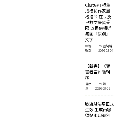
ChatGPT拒生
成模仿作家風
格指令 在世及
已故文豪皆受
限 改提供相近
氛圍「原創」
文字
報導
| by 虛詞編
輯部 | 2026-08-04
【新書】《賣
書者言》編輯
序
書序
| by 阿
豆 | 2026-08-03
歐盟AI法案正式
生效 生成內容
須貼水印識別