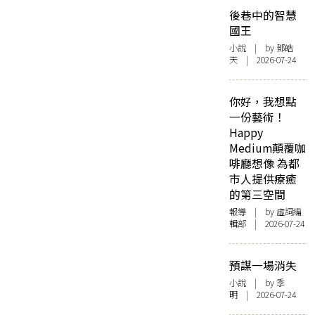
後巷中的智慧
國王
小說
| by 鄧皓
天 | 2026-07-24
你好，我想點
一份藝術！
Happy
Medium顛覆咖
啡廳想像 為都
市人提供療癒
的第三空間
報導
| by 虛詞編
輯部 | 2026-07-24
預謀一場消失
小說
| by 季
明 | 2026-07-24