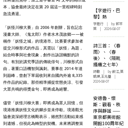
本，協會最終決定在第 20 屆這一里程碑時刻
【字遊行·巴
急流勇退。
黎】熱
字遊行
| by 郭芊
「妖怪川柳大賽」自 2006 年創辦，旨在記念
葉 | 2026-08-07
漫畫大師、《鬼太郎》作者水木茂故鄉——被
稱作「妖怪之城」的境港市。比賽要求參加者
詩三首：〈春
提交川柳形式的作品，其需以「妖怪」為題，
雨〉、〈春
結合時事與社會現象，創作出詼諧幽默的詩
後〉、〈隔靴
句。有別於講究季語的傳統俳句，川柳形式自
搔癢之七年〉
由，著重口語機智與諷刺。賽事在 2014 年達
詩歌
| by 飲江,莫
到巔峰，曾創下單屆收到來自國內外逾 8,335
凱傑,王兆基 |
2026-08-07
件作品的紀錄。那些精準捕捉世態炎涼、引發
大眾共鳴的得獎金句，即將成為絕響。
安德魯·懷
儘管「妖怪川柳大賽」即將成為眾人回憶，但
斯：觀看、秩
境港推廣妖怪文化的腳步並未停歇。境港觀光
序與靜謐 ——
東京都美術館
協會資深經理古橋剛表示，雖然對活動結束感
開館100周年紀
到遺憾，但視此為轉型的契機。未來將調整策