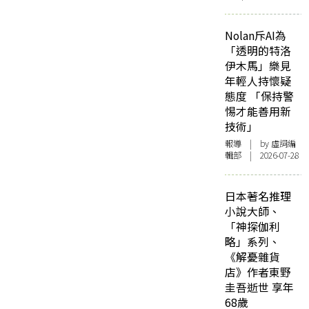
Nolan斥AI為
「透明的特洛
伊木馬」樂見
年輕人持懷疑
態度 「保持警
惕才能善用新
技術」
報導
| by 虛詞編
輯部 | 2026-07-28
日本著名推理
小說大師、
「神探伽利
略」系列、
《解憂雜貨
店》作者東野
圭吾逝世 享年
68歲