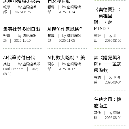
英聯邦短篇小說獎
日女嫁自創
3得獎者涉AI爭議
ChatGPT男友 專家
報導
| by 虛詞編輯
報導
| by 虛詞編輯
《奧德賽》：
部 | 2026-06-25
部 | 2025-11-24
《Granta》宣布終
憂「AI精神病」浮
「英雄回
止合作關係 以維護
現 將模糊虛實界線
歸」，定
編輯獨立性
PTSD？
集英社等多間日出
AI模仿作家風格作
版商批評OpenAI
品完勝人類？ 美研
報導
| by 虛詞編輯
報導
| by 虛詞編輯
影評
| by 易
部 | 2025-11-10
部 | 2025-11-05
山 | 2026-08-05
Sora 2 齊發聲明要
究證實經訓練及微
求停止侵權 指責
調過的 AI 文本更受
「踐踏創作者的尊
讀者青睞
AI代筆將付出代
AI打敗艾略特？ 美
談《錯覺與和
嚴」
價？「矽谷創業之
國研究顯示讀者無
解》──筆訪
其他
| by 虛詞編輯部,
現象
| by 虛詞編輯
Paul Graham | 2025-
部 | 2025-01-12
父」預言人類不再
法分辨詩歌作者是
嚴瀚欽
08-13
以寫作訓練思考
AI還是人類
專訪
| by 李浩
榮 | 2026-08-04
任俠之風：憶
施南生
其他
| by 李焯
桃 | 2026-08-04