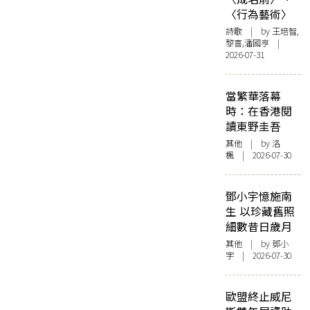
〈行為藝術〉
詩歌
| by 王培智,
黎喜,潘國亨 |
2026-07-31
當繁華落幕
時：在香港閱
讀東野圭吾
其他
| by
洛
楓
| 2026-07-30
鄧小宇憶施南
生 以珍藏舊照
細數昔日歲月
其他
| by 鄧小
宇 | 2026-07-30
歐盟終止威尼