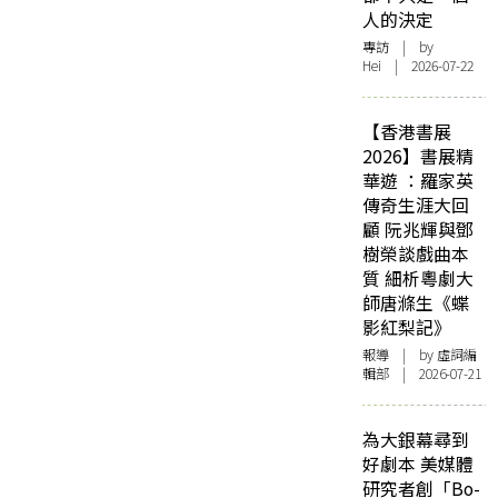
人的決定
專訪
| by
Hei | 2026-07-22
【香港書展
2026】書展精
華遊 ：羅家英
傳奇生涯大回
顧 阮兆輝與鄧
樹榮談戲曲本
質 細析粵劇大
師唐滌生《蝶
影紅梨記》
報導
| by 虛詞編
輯部 | 2026-07-21
為大銀幕尋到
好劇本 美媒體
研究者創「Bo-