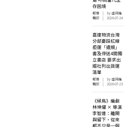
存困境
報導
| by 虛詞編
輯部 | 2026-07-24
嘉達物流台灣
分部憂踩紅線
拒運「違規」
書及停送4間獨
立書店 要求出
版社列出貨運
清單
報導
| by 虛詞編
輯部 | 2026-07-23
《候鳥》編劇
林坤燿 × 導演
李智達：離開
與留下，從來
都不只是一個