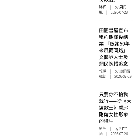
時評
| by
周丹
楓
| 2026-07-29
田園書屋宣布
租約期滿後結
業 「感謝50年
來風雨同路」
文藝界人士及
網民惋惜追念
報導
| by 虛詞編
輯部 | 2026-07-29
只要你不怕我
就行——從《大
盜歌王》看邱
剛健女性形象
的誕生
影評
| by 柯宇
涵 | 2026-07-28