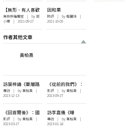
【無形．有人喜歡
因和果
黃】前置詞：黃了
無秩序編輯室
| by
鄧
時評
| by
韓麗珠
|
小樺
| 2021-09-27
2021-10-05
作者其他文章
黃柏熹
訪葉梓誦《斷層路
《從前的我們》：
徑》：一個
每個移民故事，都
專訪
| by
黃柏熹
|
影評
| by
黃柏熹
|
2023-12-13
2023-09-27
overthinker的溝通
有一個留下的人
指南
《回首爾後》：國
訪李嘉儀《曝
界是一道不會綻放
光》：透過文字來
影評
| by
黃柏熹
|
專訪
| by
黃柏熹
|
2023-03-27
2023-01-18
的傷痕
攝影，直面回憶的