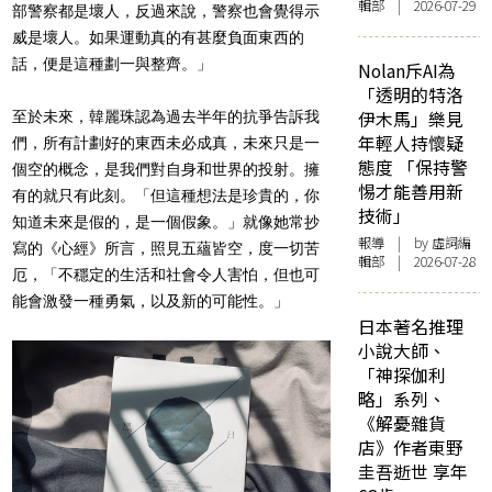
輯部 | 2026-07-29
部警察都是壞人，反過來說，警察也會覺得示
威是壞人。如果運動真的有甚麼負面東西的
話，便是這種劃一與整齊。」
Nolan斥AI為
「透明的特洛
伊木馬」樂見
至於未來，韓麗珠認為過去半年的抗爭告訴我
年輕人持懷疑
們，所有計劃好的東西未必成真，未來只是一
態度 「保持警
個空的概念，是我們對自身和世界的投射。擁
惕才能善用新
有的就只有此刻。「但這種想法是珍貴的，你
技術」
知道未來是假的，是一個假象。」就像她常抄
報導
| by 虛詞編
寫的《心經》所言，照見五蘊皆空，度一切苦
輯部 | 2026-07-28
厄，「不穩定的生活和社會令人害怕，但也可
能會激發一種勇氣，以及新的可能性。」
日本著名推理
小說大師、
「神探伽利
略」系列、
《解憂雜貨
店》作者東野
圭吾逝世 享年