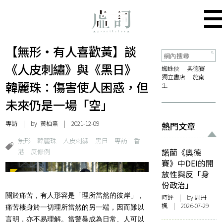
【無形・有人喜歡黃】談
《人皮刺繡》與《黑日》
蜘蛛俠
奧德賽
獨立書店
施南
韓麗珠：傷害使人困惑，但
生
未來仍是一場「空」
專訪
| by
黃柏熹
| 2021-12-09
熱門文章
無形
韓麗珠
人皮刺繡
黑日
專訪
香
港
反修例
諾蘭《奧德
賽》中DEI的開
放性與反「身
份政治」
關於痛苦，有人形容是「理所當然的彼岸」，
時評
| by
周丹
楓
| 2026-07-29
痛苦棲身於一切理所當然的另一端，因而難以
言明，亦不易理解。當警暴成為日常、人可以