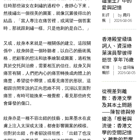
雄重生》中的
往時那些淑女在刺繡的過程中，會靜心下來，
愛與記憶
然後繡出一個很美的圖案，就像沉澱後得出的
影評
| by
周丹
楓
| 2026-08-06
結晶，「當人專注在痛苦裡，或渴望一個答案
時，那就跟刺繡一樣。只是他刺的是自己。」
香港殿堂級填
又或，紋身本來就是一種關係的建立。這段關
詞人、資深綠
係中，紋身師是一個聆聽者，以自己的藝術風
葉演員黎彼得
格，把顧客的想法和故事繪製成圖案，過程無
逝世 享年76歲
異於交托與治療，需要相互的信任。紋身又與
報導
| by 虛詞編
輯部 | 2026-08-05
痛苦有關，人們把內心的痛苦轉換成肉體上的
痛楚，希望從中釋懷，或看見痛苦的形狀。這
都跟坊間常說的正向思維不同，沉溺以至面對
從視差到離
痛苦，有時可能換來一種覺察，看見那些終究
散：香港文學
會爆發的傷口。
及其本土問題
——陳智德與勞
緯洛「根著與
紋身亦是一種不容出錯的技藝，如果墨水在皮
流徙：香港文
膚上注入太深或太淺，都會影響圖案的模樣。
學的空間記憶
但對於出錯，作者卻說得坦然：「出錯了也沒
× 離散的哲學