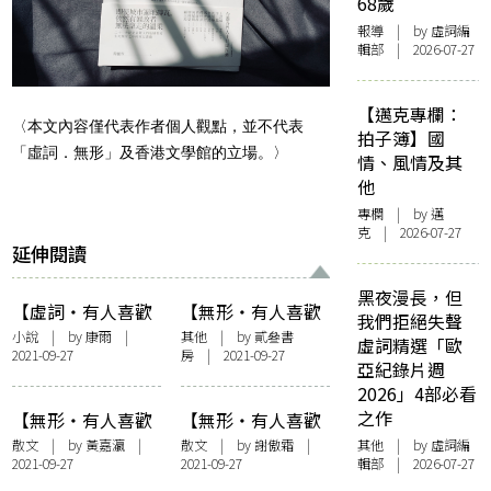
68歲
報導
| by 虛詞編
輯部 | 2026-07-27
【邁克專欄：
〈本文內容僅代表作者個人觀點，並不代表
拍子簿】國
「虛詞．無形」及香港文學館的立場。〉
情、風情及其
他
專欄
| by
邁
克
| 2026-07-27
延伸閱讀
黑夜漫長，但
【虛詞・有人喜歡
【無形・有人喜歡
我們拒絕失聲
黃】重生之序章
黃】另類抗爭——
小說
| by 康爾 |
其他
| by 貳叄書
虛詞精選「歐
2021-09-27
房 | 2021-09-27
黃色經濟圈
亞紀錄片週
2026」4部必看
之作
【無形・有人喜歡
【無形・有人喜歡
黃】粱稻正黃時
黃】我的名字，黃
散文
| by
黃嘉瀛
|
散文
| by 謝傲霜 |
其他
| by 虛詞編
2021-09-27
2021-09-27
輯部 | 2026-07-27
的姓氏