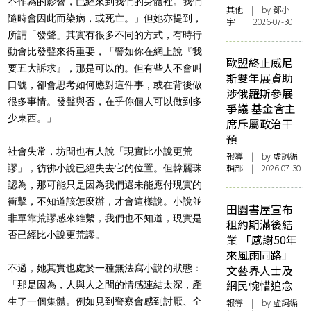
不作為的影響，已經來到我們的身體裡。我們
其他
| by 鄧小
隨時會因此而染病，或死亡。」但她亦提到，
宇 | 2026-07-30
所謂「發聲」其實有很多不同的方式，有時行
動會比發聲來得重要，「譬如你在網上說『我
歐盟終止威尼
要五大訴求』，那是可以的。但有些人不會叫
斯雙年展資助
口號，卻會思考如何應對這件事，或在背後做
涉俄羅斯參展
很多事情。發聲與否，在乎你個人可以做到多
爭議 基金會主
少東西。」
席斥屬政治干
預
社會失常，坊間也有人說「現實比小說更荒
報導
| by 虛詞編
輯部 | 2026-07-30
謬」，彷彿小說已經失去它的位置。但韓麗珠
認為，那可能只是因為我們還未能應付現實的
衝擊，不知道該怎麼辦，才會這樣說。小說並
田園書屋宣布
非單靠荒謬感來維繫，我們也不知道，現實是
租約期滿後結
否已經比小說更荒謬。
業 「感謝50年
來風雨同路」
不過，她其實也處於一種無法寫小說的狀態：
文藝界人士及
網民惋惜追念
「那是因為，人與人之間的情感連結太深，產
生了一個集體。例如見到警察會感到討厭、全
報導
| by 虛詞編