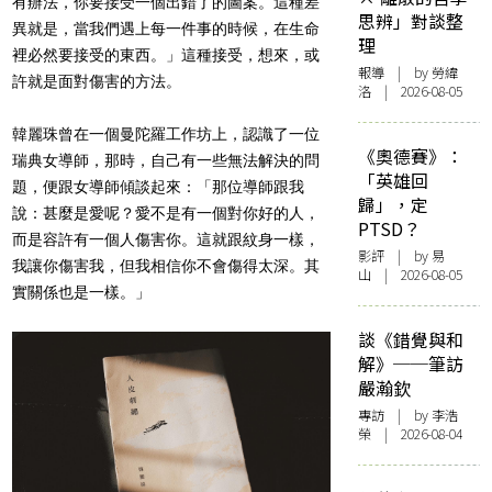
有辦法，你要接受一個出錯了的圖案。這種差
思辨」對談整
異就是，當我們遇上每一件事的時候，在生命
理
裡必然要接受的東西。」這種接受，想來，或
報導
| by 勞緯
許就是面對傷害的方法。
洛 | 2026-08-05
韓麗珠曾在一個曼陀羅工作坊上，認識了一位
《奧德賽》：
瑞典女導師，那時，自己有一些無法解決的問
「英雄回
題，便跟女導師傾談起來：「那位導師跟我
歸」，定
說：甚麼是愛呢？愛不是有一個對你好的人，
PTSD？
而是容許有一個人傷害你。這就跟紋身一樣，
影評
| by 易
我讓你傷害我，但我相信你不會傷得太深。其
山 | 2026-08-05
實關係也是一樣。」
談《錯覺與和
解》──筆訪
嚴瀚欽
專訪
| by 李浩
榮 | 2026-08-04