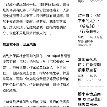
輯部 | 2026-07-31
「已經不是說如何平反、如何得到公義。僅僅
是認為要有紀錄，不能讓它就這樣過去，人類
詩三首：〈留
歷史經歷過這些東西，我們應該有所提醒。雖
下來的人〉、
然不知道這個『提醒』是甚麼。我希望它出
〈成名前〉、
版，讓人閱讀；它雖然是我一些很內在的部
〈行為藝術〉
分，但也不只是關於我個人的。」
詩歌
| by 王培智,
黎喜,潘國亨 |
無法寫小說，以及未來
2026-07-31
談到文學與社會運動的關係，2014年就曾經引
當繁華落幕
發過有關「沉默」的討論（見《沉默發條》一
時：在香港閱
書）。時移世易，作家如董啟章也「不再沉
讀東野圭吾
默」，頻頻在網上發言，抨擊不堪之事。韓麗
其他
| by
洛
珠認為，運動中諸如劃分黃藍店等要求發聲的
楓
| 2026-07-30
行徑仍是粗暴的，但她能夠理解，那是情勢所
迫的結果。
鄧小宇憶施南
生 以珍藏舊照
「就像從反修例到今日的疫情，政府的侵害與
細數昔日歲月