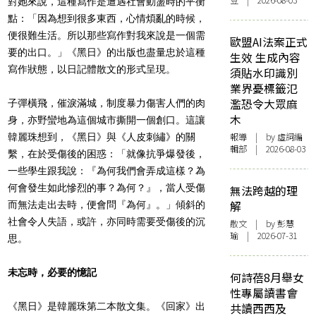
豆 | 2026-08-03
對她來說，這種寫作是遭遇社會動盪時的平衡
點：「因為想到很多東西，心情煩亂的時候，
便很難生活。所以那些寫作對我來說是一個需
歐盟AI法案正式
要的出口。」《黑日》的出版也盡量忠於這種
生效 生成內容
寫作狀態，以日記體散文的形式呈現。
須貼水印識別
業界憂標籤氾
濫恐令大眾麻
子彈橫飛，催淚滿城，制度暴力傷害人們的肉
木
身，亦野蠻地為這個城市撕開一個創口。這讓
報導
| by 虛詞編
韓麗珠想到，《黑日》與《人皮刺繡》的關
輯部 | 2026-08-03
繫，在於受傷後的困惑：「就像抗爭爆發後，
一些學生跟我說：『為何我們會弄成這樣？為
何會發生如此慘烈的事？為何？』，當人受傷
無法跨越的理
解
而無法走出去時，便會問『為何』。」傾斜的
社會令人失語，或許，亦同時需要受傷後的沉
散文
| by 彭慧
瑜 | 2026-07-31
思。
未忘時，必要的憶記
何詩蓓8月舉女
性專屬讀書會
《黑日》是韓麗珠第二本散文集。《回家》出
共讀西西及