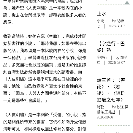
一來源於藝鵠創辦人馮美華的邀請，也是因
為，她希望《人皮刺繡》是一本較內在的小
止水
說，褪去在台灣出版時，那種要給很多人看的
小說
| by 胡韡
想像。
心 | 2026-08-07
收到邀請時，她仍在寫《空臉》，完成後才開
【字遊行·巴
始新書裡的小說：「那時我想，如果在香港出
黎】熱
版的話，我希望是一本比較內在的小說，像是
字遊行
| by 郭芊
一個秘密。」韓麗珠過往在台灣出版的小說作
葉 | 2026-08-07
品，多充滿社會狀態的描寫，這是由於她意識
到台灣出版必然會接觸到更大的讀者群。而
《人皮刺繡》這本幾乎可以藏在口袋裡的小
詩三首：〈春
雨〉、〈春
書，她說，自己故意沒有寫太多社會性的東
後〉、〈隔靴
西：「因為，人與人之間共通的部分，有時不
搔癢之七年〉
一定是那些社會議題。」
詩歌
| by 飲江,莫
凱傑,王兆基 |
《人皮刺繡》是一本關於「受傷」的小說，指
2026-08-07
的是關係所帶來的傷害，它們不如肉身受傷般
清晰可見，卻同樣造成無法修補的部分。對傷