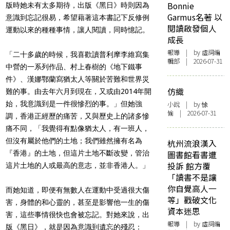
Bonnie
版時她未有太多期待，出版《黑日》時則因為
Garmus名著 以
意識到忘記很易，希望藉著這本書記下反修例
閱讀啟發個人
運動以來的種種事情，讓人閱讀，同時憶記。
成長
報導
| by 虛詞編
「二十多歲的時候，我喜歡讀普利摩李維寫集
輯部 | 2026-07-31
中營的一系列作品、村上春樹的《地下鐵事
件》、漢娜鄂蘭寫猶太人等關於苦難和世界災
仿織
難的事。由去年六月到現在，又或由2014年開
始，我意識到是一件很慘烈的事。」但她強
小說
| by 悇
愉 | 2026-07-31
調，香港正經歷的痛苦，又與歷史上的諸多慘
痛不同，「我覺得有點像猶太人，有一班人，
但沒有屬於他們的土地；我們雖然擁有名為
杭州流浪漢入
『香港』的土地，但這片土地不斷改變，管治
圖書館看書遭
投訴 館方覆
這片土地的人或最高的意志，並非香港人。」
「讀書不是讓
你自覺高人一
而她知道，即便有無數人在運動中受過很大傷
等」戳破文化
害，身體的和心靈的，甚至是影響他一生的傷
資本迷思
害，這些事情很快也會被忘記。對她來說，出
報導
| by 虛詞編
版《黑日》，就是因為意識到遺忘的殘忍：