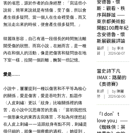
安德魯·懷
害的省思，源於作者的自身經歷：「寫這些小
斯：觀看、秩
說前，簡單來說就是有情傷，受了傷，所以會
序與靜謐 ——
產生很多疑問。當一個人在生命裡受傷，而又
東京都美術館
無法走出來的時候，便會產生很多疑問。」
開館100周年紀
念安德魯·懷
韓麗珠形容，自己有過一段很長的時間無法離
斯展觀展評論
開受傷的狀態。而寫小說，在她而言，是一種
藝評
| by 李冰
內在和個人的活動，像是把傷害和疑問放在地
苔 | 2026-08-07
下室一樣，拉開一個距離，醃製一些記憶。
當史詩下凡
愛是……
IMAX：路蘭的
《奧德賽》
小說中，屢屢提到一種以傷害和不平等為核心
影評
| by 陳麗
的關係，愛是傷害，愛是吞吃對方。點題作
芬 | 2026-08-06
〈人皮刺繡〉更以「紋身」比喻關係裡的痛
苦，在小說中沉思痛苦的意義：「當初我想找
「I don’t
一個形象化的東西去寫痛苦，不知為何便想起
love you」——
在人皮上刺繡——這跟紋身有點不同，刺繡是
《蜘蛛俠：英
很仔細的，就像一個療癒的過程。」她提到，