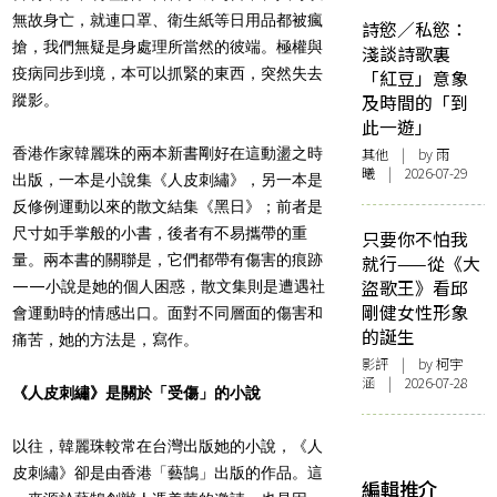
無故身亡，就連口罩、衛生紙等日用品都被瘋
詩慾／私慾：
搶，我們無疑是身處理所當然的彼端。極權與
淺談詩歌裏
疫病同步到境，本可以抓緊的東西，突然失去
「紅豆」意象
及時間的「到
蹤影。
此一遊」
香港作家韓麗珠的兩本新書剛好在這動盪之時
其他
| by 雨
曦 | 2026-07-29
出版，一本是小說集《人皮刺繡》，另一本是
反修例運動以來的散文結集《黑日》；前者是
尺寸如手掌般的小書，後者有不易攜帶的重
只要你不怕我
量。兩本書的關聯是，它們都帶有傷害的痕跡
就行——從《大
盜歌王》看邱
——小說是她的個人困惑，散文集則是遭遇社
剛健女性形象
會運動時的情感出口。面對不同層面的傷害和
的誕生
痛苦，她的方法是，寫作。
影評
| by 柯宇
涵 | 2026-07-28
《人皮刺繡》是關於「受傷」的小說
以往，韓麗珠較常在台灣出版她的小說，《人
皮刺繡》卻是由香港「藝鵠」出版的作品。這
編輯推介