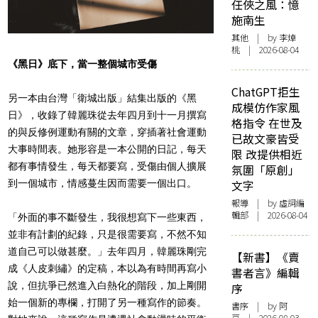
任俠之風：憶
施南生
其他
| by 李焯
桃 | 2026-08-04
《黑日》底下，當一整個城市受傷
ChatGPT拒生
另一本由台灣「衛城出版」結集出版的《黑
成模仿作家風
日》，收錄了韓麗珠從去年四月到十一月撰寫
格指令 在世及
的與反修例運動有關的文章，穿插著社會運動
已故文豪皆受
大事時間表。她形容是一本公開的日記，每天
限 改提供相近
都有事情發生，每天都要寫，受傷由個人擴展
氛圍「原創」
到一個城市，情感蔓生因而需要一個出口。
文字
報導
| by 虛詞編
輯部 | 2026-08-04
「外面的事不斷發生，我很想寫下一些東西，
並非有計劃的紀錄，只是很需要寫，不然不知
道自己可以做甚麼。」去年四月，韓麗珠剛完
【新書】《賣
成《人皮刺繡》的定稿，本以為有時間再寫小
書者言》編輯
說，但抗爭已然進入白熱化的階段，加上剛開
序
始一個新的專欄，打開了另一種寫作的節奏。
書序
| by 阿