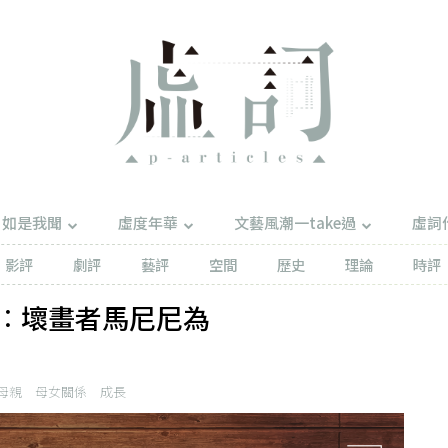
如是我聞
虛度年華
文藝風潮一take過
虛詞
影評
劇評
藝評
空間
歷史
理論
時評
︰壞畫者馬尼尼為
母親
母女關係
成長