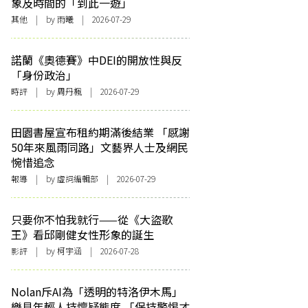
象及時間的「到此一遊」
其他
| by 雨曦 | 2026-07-29
諾蘭《奧德賽》中DEI的開放性與反
「身份政治」
時評
| by
周丹楓
| 2026-07-29
田園書屋宣布租約期滿後結業 「感謝
50年來風雨同路」文藝界人士及網民
惋惜追念
報導
| by 虛詞編輯部 | 2026-07-29
只要你不怕我就行——從《大盜歌
王》看邱剛健女性形象的誕生
影評
| by 柯宇涵 | 2026-07-28
Nolan斥AI為「透明的特洛伊木馬」
樂見年輕人持懷疑態度 「保持警惕才