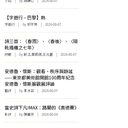
小說
| by 胡韡心 | 2026-08-07
【字遊行·巴黎】熱
字遊行
| by 郭芊葉 | 2026-08-07
詩三首：〈春雨〉、〈春後〉、〈隔
靴搔癢之七年〉
詩歌
| by 飲江,莫凱傑,王兆基 | 2026-08-07
安德魯·懷斯：觀看、秩序與靜謐
——東京都美術館開館100周年紀念
安德魯·懷斯展觀展評論
藝評
| by 李冰苔 | 2026-08-07
當史詩下凡IMAX：路蘭的《奧德賽》
影評
| by 陳麗芬 | 2026-08-06