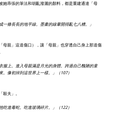
被她乖張的筆法和胡亂潑灑的顏料，都是重建通達「母
成一條長長的地平線。墨畫的線暈開得亂七八糟。」
「母親」這道傷口），讓「母親」也穿透自己身上那道傷
。
衣服上。進入母親滿是月光的身體。跨過自己醜陋的童
來。像初掉到這世界上一樣。」（107）
「殺夫」。
他吃進毒蛇。吃進玻璃碎片。」（122）