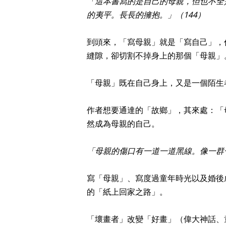
「這本書寫的是自己的母親，但也不全
的夷平。長長的擁抱。」（144）
到頭來，「寫母親」就是「寫自己」，
縫隙，卻切割不掉身上的那個「母親」
「母親」既在自己身上，又是一個陌生
作者想要通達的「故鄉」，其來處：「
然成為母親的自己。
「母親的傷口有一道一道黑線。像一群
寫「母親」、寫度過童年時光以及婚後
的「紙上回家之路」。
「壞畫者」改變「好畫」（偉大神話、