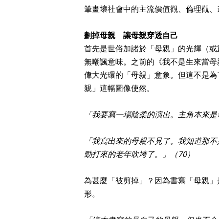
筆畫壞社會中的主流價值觀、倫理觀、
劃掉母親 讓母親穿透自己
首先是世俗加諸於「母親」的光輝（或
無嘲諷意味。之前的《我不是生來當母
偉大光環的「母親」意象。但這不是為
親」這幅圖像使然。
「我要寫一場陰柔的演出。主角本來是
「我寫出來的母親不見了。我知道那不
勁打來的老年吹垮了。」（70）
為甚麼「被剪掉」？因為書寫「母親」
形。