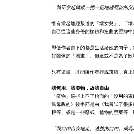
「我正拿起鐡鍬一把一把地鏟死你的父
惟有當起離經叛道的「壞女兒」、「壞
自己從這些身份的枷鎖和扭曲的壓抑中
即便作者寫下的都是生活給她的句子，
好圖像的「壞畫」。但這並不是為了毀
只有壞畫，才能讓作者掙脫束縛，真正
我無用、我廢物，故我自由
「廢物」這些上不了枱面的「沒用的東
當母親的》後半部是由《我嘗試了很多
根等、或是一些廢紙、植物的莖葉等「
「我自由自在地走。逃脫的自由。成為