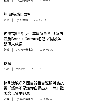
報導
| by 虛詞編輯部 | 2026-08-03
無法跨越的理解
散文
| by 彭慧瑜 | 2026-07-31
何詩蓓8月舉女性專屬讀書會 共讀西
西及Bonnie Garmus名著 以閱讀啟
發個人成長
報導
| by 虛詞編輯部 | 2026-07-31
仿織
小說
| by 悇愉 | 2026-07-31
杭州流浪漢入圖書館看書遭投訴 館方
覆「讀書不是讓你自覺高人一等」戳
破文化資本迷思
報導
| by 虛詞編輯部 | 2026-07-31