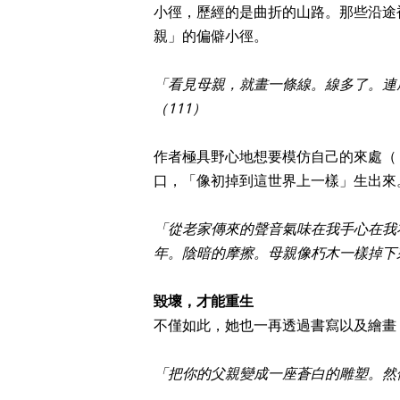
小徑，歷經的是曲折的山路。那些沿途
親」的偏僻小徑。
「看見母親，就畫一條線。線多了。連
（111）
作者極具野心地想要模仿自己的來處（
口，「像初掉到這世界上一樣」生出來
「從老家傳來的聲音氣味在我手心在我
年。陰暗的摩擦。母親像朽木一樣掉下
毀壞，才能重生
不僅如此，她也一再透過書寫以及繪畫
「把你的父親變成一座蒼白的雕塑。然