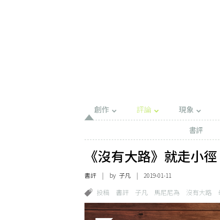
創作
評論
現象
書評
《沒有大路》就走小徑
書評
| by 子凡 | 2019-01-11
投稿
書評
子凡
馬尼尼為
沒有大路