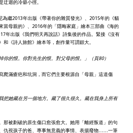
是迂迴的冷僻小徑。
尼為繼2013年出版《帶著你的雜質發光》、2015年的《貓
來當母親的》、2016年的「隱晦家庭」繪本三部曲《海的
2017年出版《我們明天再說話》詩集後的作品。緊接《沒有
》和《詩人旅館》繪本等，創作量可謂頗大。
掉你的恨。你對先生的恨。對父母的恨。」（頁80）
寫爬滿瘡疤和坑洞，而它們主要根源自「母親」這道傷
我把她藏在另一個地方。藏了很久很久。藏在我身上所有
。那被劃破的原生傷口愈張愈大。她用「離經叛道」的句
、仇視孩子的爸、專事無意義的事情、表揚廢物……一筆