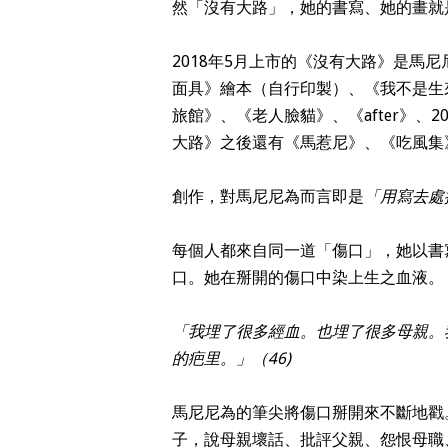
然「沒有大路」，她的書寫、她的畫就
2018年5月上市的《沒有大路》是馬尼
面具》繪本（自行印製）、《我不是生
旅館》、《老人臉貓》、《after》、
大路》之後還有《馬惹尼》、《吃風集
創作，對馬尼尼為而言即是
「用寫去處
每個人都來自同一道「傷口」，她以書
口。她在掰開的傷口中染上生之血液。
「我埋了很多經血。也埋了很多母親。
的疤里。」（46)
馬尼尼為的筆尖將傷口掰開來不斷地戳
子，說母親壞話、批評父親、怨恨母職