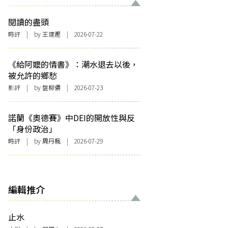
閱讀的盡頭
時評
| by 王建鏗 | 2026-07-22
《給阿嬤的情書》：潮水退去以後，
被允許的鄉愁
影評
| by 盤柳儂 | 2026-07-23
諾蘭《奧德賽》中DEI的開放性與反
「身份政治」
時評
| by
周丹楓
| 2026-07-29
編輯推介
止水