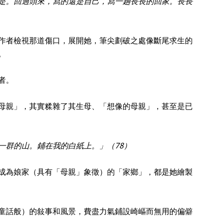
是。回過頭來，寫的還是自己，寫一趟長長的回家。長長
作者檢視那道傷口，展開她，筆尖劃破之處像斷尾求生的
。
者。
母親」，其實糅雜了其生母、「想像的母親」，甚至是已
一群的山。鋪在我的白紙上。」（78）
成為娘家（具有「母親」象徵）的「家鄉」，都是她繪製
童話般）的敍事和風景，費盡力氣鋪設崎嶇而無用的偏僻