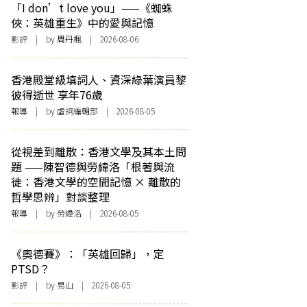
「I don’t love you」——《蜘蛛
俠：英雄重生》中的愛與記憶
影評
| by
周丹楓
| 2026-08-06
香港殿堂級填詞人、資深綠葉演員黎
彼得逝世 享年76歲
報導
| by 虛詞編輯部 | 2026-08-05
從視差到離散：香港文學及其本土問
題 ——陳智德與勞緯洛「根著與流
徙：香港文學的空間記憶 × 離散的
哲學思辨」對談整理
報導
| by 勞緯洛 | 2026-08-05
《奧德賽》：「英雄回歸」，定
PTSD？
影評
| by 易山 | 2026-08-05