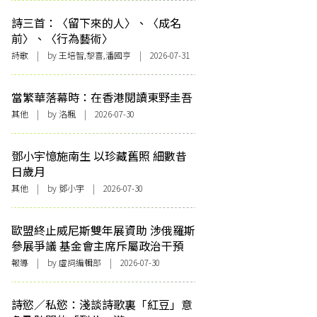
詩三首：〈留下來的人〉、〈成名
前〉、〈行為藝術〉
詩歌
| by 王培智,黎喜,潘國亨 | 2026-07-31
當繁華落幕時：在香港閱讀東野圭吾
其他
| by
洛楓
| 2026-07-30
鄧小宇憶施南生 以珍藏舊照 細數昔
日歲月
其他
| by 鄧小宇 | 2026-07-30
歐盟終止威尼斯雙年展資助 涉俄羅斯
參展爭議 基金會主席斥屬政治干預
報導
| by 虛詞編輯部 | 2026-07-30
詩慾／私慾：淺談詩歌裏「紅豆」意