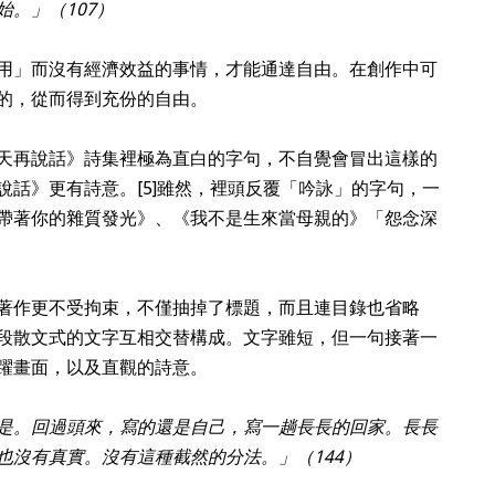
。」（107）
用」而沒有經濟效益的事情，才能通達自由。在創作中可
的，從而得到充份的自由。
天再說話》詩集裡極為直白的字句，不自覺會冒出這樣的
說話》更有詩意。
[5]
雖然，裡頭反覆「吟詠」的字句，一
帶著你的雜質發光》、《我不是生來當母親的》「怨念深
著作更不受拘束，不僅抽掉了標題，而且連目錄也省略
段散文式的文字互相交替構成。文字雖短，但一句接著一
躍畫面，以及直觀的詩意。
是。回過頭來，寫的還是自己，寫一趟長長的回家。長長
也沒有真實。沒有這種截然的分法。」（144）