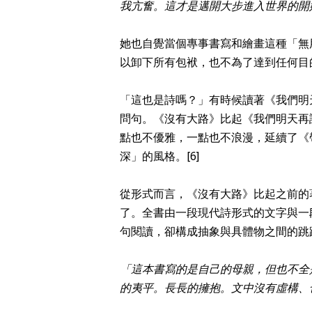
我亢奮。這才是邁開大步進入世界的開始
她也自覺當個專事書寫和繪畫這種「無
以卸下所有包袱，也不為了達到任何目
「這也是詩嗎？」有時候讀著《我們明
問句。《沒有大路》比起《我們明天再
點也不優雅，一點也不浪漫，延續了《
深」的風格。
[6]
從形式而言，《沒有大路》比起之前的
了。全書由一段現代詩形式的文字與一
句閱讀，卻構成抽象與具體物之間的跳
「這本書寫的是自己的母親，但也不全
的夷平。長長的擁抱。文中沒有虛構、