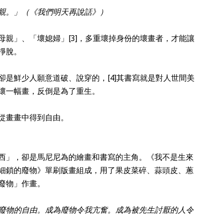
親。」（《我們明天再說話》）
母親」、「壞媳婦」
[3]
，多重壞掉身份的壞畫者，才能讓
掙脫。
卻是鮮少人願意道破、說穿的，
[4]
其書寫就是對人世間美
壞一幅畫，反倒是為了重生。
從畫畫中得到自由。
西」，卻是馬尼尼為的繪畫和書寫的主角。《我不是生來
細鎖的廢物》單刷版畫組成，用了果皮菜碎、蒜頭皮、蔥
廢物」作畫。
廢物的自由。成為廢物令我亢奮。成為被先生討厭的人令