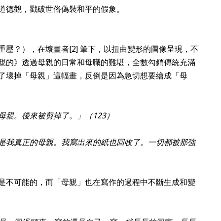
道德觀，戳破世俗偽裝和平的假象。
重壓？），在壞畫者
[2]
筆下，以扭曲變形的圖像呈現，不
親的》透過母親的日常和母職的難堪，全數勾銷傳統充滿
了壞掉「母親」這幅畫，反倒是因為急切想要繪成「母
母親。後來被剪掉了。」（123）
是我真正的母親。我寫出來的紙也回收了。一切都被那強
是不可能的，而「母親」也在寫作的過程中不斷生成和變