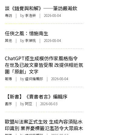
談《錯覺與和解》──筆訪嚴瀚欽
專訪
| by 李浩榮 | 2026-08-04
任俠之風：憶施南生
其他
| by 李焯桃 | 2026-08-04
ChatGPT拒生成模仿作家風格指令
在世及已故文豪皆受限 改提供相近氛
圍「原創」文字
報導
| by 虛詞編輯部 | 2026-08-04
【新書】《賣書者言》編輯序
書序
| by 阿豆 | 2026-08-03
歐盟AI法案正式生效 生成內容須貼水
印識別 業界憂標籤氾濫恐令大眾麻木