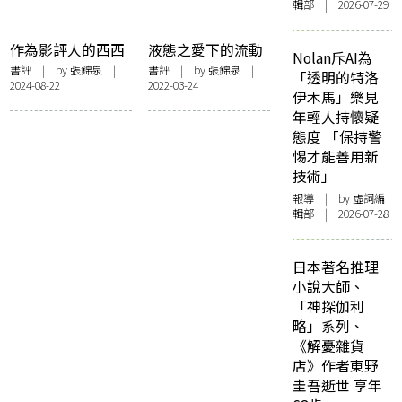
輯部 | 2026-07-29
作為影評人的西西
液態之愛下的流動
Nolan斥AI為
——讀《西西看電
與追尋——讀黃怡
書評
| by
張錦泉
|
書評
| by
張錦泉
|
「透明的特洛
2024-08-22
2022-03-24
影》
《擠迫之城的戀愛
伊木馬」樂見
方法》
年輕人持懷疑
態度 「保持警
惕才能善用新
技術」
報導
| by 虛詞編
輯部 | 2026-07-28
日本著名推理
小說大師、
「神探伽利
略」系列、
《解憂雜貨
店》作者東野
圭吾逝世 享年