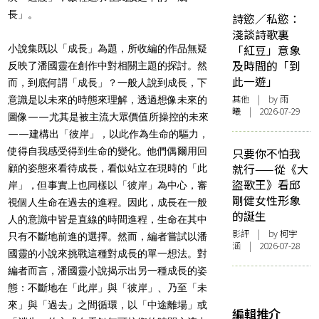
長」。
詩慾／私慾：
淺談詩歌裏
「紅豆」意象
小說集既以「成長」為題，所收編的作品無疑
及時間的「到
反映了潘國靈在創作中對相關主題的探討。然
此一遊」
而，到底何謂「成長」？一般人說到成長，下
其他
| by 雨
意識是以未來的時態來理解，透過想像未來的
曦 | 2026-07-29
圖像——尤其是被主流大眾價值所操控的未來
——建構出「彼岸」，以此作為生命的驅力，
使得自我感受得到生命的變化。他們偶爾用回
只要你不怕我
就行——從《大
顧的姿態來看待成長，看似站立在現時的「此
盜歌王》看邱
岸」，但事實上也同樣以「彼岸」為中心，審
剛健女性形象
視個人生命在過去的進程。因此，成長在一般
的誕生
人的意識中皆是直線的時間進程，生命在其中
影評
| by 柯宇
只有不斷地前進的選擇。然而，編者嘗試以潘
涵 | 2026-07-28
國靈的小說來挑戰這種對成長的單一想法。對
編者而言，潘國靈小說揭示出另一種成長的姿
態：不斷地在「此岸」與「彼岸」、乃至「未
來」與「過去」之間循環，以「中途離場」或
編輯推介