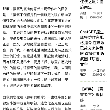
任俠之風：憶
施南生
那麼，懷舊到底有何意義？周蕾作出的回答
其他
| by 李焯
是：「懷舊不僅僅是從一個確定的現在朝向某
桃 | 2026-08-04
個確定的過去的運動，而是在充滿某個過去的
特殊記憶的圖像中尋求自我表達的一種主觀狀
ChatGPT拒生
態。」要表達自我便先要尋找到屬於自我的聲
成模仿作家風
音，即是發現自我的過程，潘國靈筆下的人物
格指令 在世及
正是一次又一次地經歷這個過程。〈巴士無
已故文豪皆受
窗〉的「我」不斷地逃避回憶過去兒時坐舊式
限 改提供相近
巴士的記憶，但是越逃避，那記憶就越清晰，
氛圍「原創」
因為那不只是巴士，更是「我」放置在歷史時
文字
間中的情感，這懷舊的情感逼使「我」去面對
報導
| by 虛詞編
自己的改變，從兒時到當下一刻，或許「我」
輯部 | 2026-08-04
也如「玻璃窗巴士」一樣，變得越來越「安
全」卻也與外在世界越來越疏離。
【新書】《賣
書者言》編輯
自我的變化在《原初的彼岸》一書後半部分的
序
數篇小說中就更加明顯。這變化首先體現在自
書序
| by 阿
我內在的分裂，卻以整合新的自我作結。無論