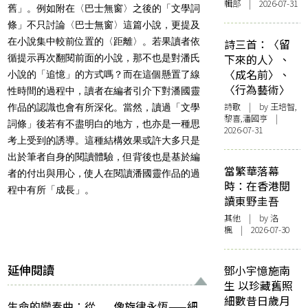
輯部 | 2026-07-31
舊」。例如附在〈巴士無窗〉之後的「文學詞
條」不只討論〈巴士無窗〉這篇小說，更提及
在小說集中較前位置的〈距離〉。若果讀者依
詩三首：〈留
下來的人〉、
循提示再次翻閱前面的小說，那不也是對潘氏
〈成名前〉、
小說的「追憶」的方式嗎？而在這個懸置了線
〈行為藝術〉
性時間的過程中，讀者在編者引介下對潘國靈
詩歌
| by 王培智,
作品的認識也會有所深化。當然，讀過「文學
黎喜,潘國亨 |
詞條」後若有不盡明白的地方，也亦是一種思
2026-07-31
考上受到的誘導。這種結構效果或許大多只是
出於筆者自身的閱讀體驗，但背後也是基於編
當繁華落幕
者的付出與用心，使人在閱讀潘國靈作品的過
時：在香港閱
程中有所「成長」。
讀東野圭吾
其他
| by
洛
楓
| 2026-07-30
延伸閱讀
鄧小宇憶施南
生 以珍藏舊照
細數昔日歲月
生命的變奏曲：從
像旋律永恆——細