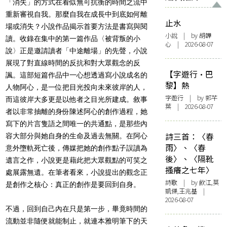
「消失」的方式在看似無可抗衡的時間之流中
重新審視自我。那麼自我在成長中到底如何離
止水
場或消失？小說作品揭示首要方法是書寫與閱
小說
| by 胡韡
讀。收錄在集中的第一篇作品〈被背叛的小
心 | 2026-08-07
說〉正是邀請讀者「中途離場」的先聲，小說
展現了對直線時間的反抗和對大眾觀念的反
【字遊行·巴
諷。這部短篇作品中一心想透過寫小說成名的
黎】熱
人物阿心，是一位把目光投向未來彼岸的人，
字遊行
| by 郭芊
而這彼岸大多更是以他者之目光所建成。敘事
葉 | 2026-08-07
者以非常抽離的身份陳述阿心的創作過程，她
寫下的片言隻語之間唯一的共通點，是那些內
詩三首：〈春
容大部分與她自身的生命及過去無關。在阿心
雨〉、〈春
意外墮軌死亡後，傳媒把她的創作點子誤讀為
後〉、〈隔靴
遺言之作，小說更是藉此把大眾觀點的可笑之
搔癢之七年〉
處展露無遺。在筆者看來，小說提出的觀念正
詩歌
| by 飲江,莫
是創作之核心：真正的創作是要回到自身。
凱傑,王兆基 |
2026-08-07
不過，回到自己內在只是第一步，畢竟時間的
流動並非隨便就能制止，就連本雅明筆下的天