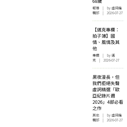
68歲
報導
| by 虛詞編
輯部 | 2026-07-27
【邁克專欄：
拍子簿】國
情、風情及其
他
專欄
| by
邁
克
| 2026-07-27
黑夜漫長，但
我們拒絕失聲
虛詞精選「歐
亞紀錄片週
2026」4部必看
之作
其他
| by 虛詞編
輯部 | 2026-07-27