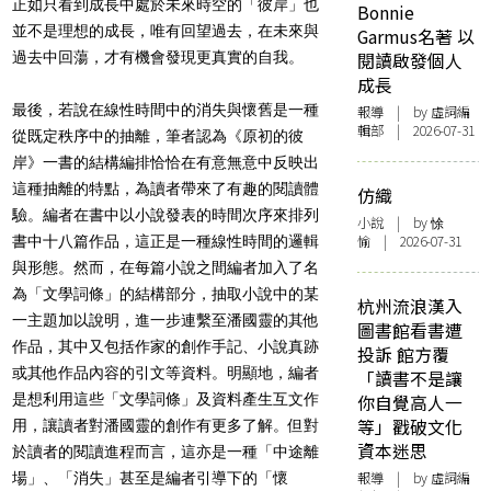
正如只看到成長中處於未來時空的「彼岸」也
Bonnie
並不是理想的成長，唯有回望過去，在未來與
Garmus名著 以
過去中回蕩，才有機會發現更真實的自我。
閱讀啟發個人
成長
最後，若說在線性時間中的消失與懷舊是一種
報導
| by 虛詞編
輯部 | 2026-07-31
從既定秩序中的抽離，筆者認為《原初的彼
岸》一書的結構編排恰恰在有意無意中反映出
這種抽離的特點，為讀者帶來了有趣的閱讀體
仿織
驗。編者在書中以小說發表的時間次序來排列
小說
| by 悇
愉 | 2026-07-31
書中十八篇作品，這正是一種線性時間的邏輯
與形態。然而，在每篇小說之間編者加入了名
為「文學詞條」的結構部分，抽取小說中的某
杭州流浪漢入
一主題加以說明，進一步連繫至潘國靈的其他
圖書館看書遭
作品，其中又包括作家的創作手記、小說真跡
投訴 館方覆
或其他作品內容的引文等資料。明顯地，編者
「讀書不是讓
是想利用這些「文學詞條」及資料產生互文作
你自覺高人一
等」戳破文化
用，讓讀者對潘國靈的創作有更多了解。但對
資本迷思
於讀者的閱讀進程而言，這亦是一種「中途離
報導
| by 虛詞編
場」、「消失」甚至是編者引導下的「懷