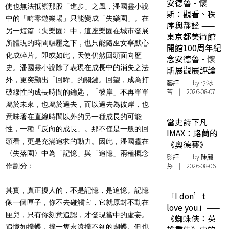
安德魯·懷
使也無法抵禦那股「進步」之風，潘國靈小說
斯：觀看、秩
中的「畸零遊樂場」只能變成「失樂園」。在
序與靜謐 ——
另一短篇〈失樂園〉中，這座樂園在城市發展
東京都美術館
所體現的時間輾壓之下，也只能隨巫女寧默心
開館100周年紀
化成碎片。即或如此，天使仍然回頭面向歷
念安德魯·懷
史。潘國靈小說除了表現在成長中的消失之法
斯展觀展評論
外，更突顯出「回眸」的關鍵。回望，成為打
藝評
| by 李冰
苔 | 2026-08-07
破線性的成長時間的鑰匙，「彼岸」不再單單
屬於未來，也屬於過去，而以過去為彼岸，也
意味著在直線時間以外的另一種成長的可能
當史詩下凡
性，一種「反向的成長」。那不僅是一般的回
IMAX：路蘭的
頭看，更是充滿追求的動力。因此，潘國靈在
《奧德賽》
〈失落園〉中為「記憶」與「追憶」兩種概念
影評
| by 陳麗
芬 | 2026-08-06
作劃分：
其實，真正擾人的，不是記憶，是追憶。記憶
「I don’t
像一個匣子，你不去碰觸它，它就原封不動在
love you」——
匣兒，只有你刻意追認，才發現當中的虛妄。
《蜘蛛俠：英
追憶如撲蝶，撲一隻永遠撲不到的蝴蝶。但也