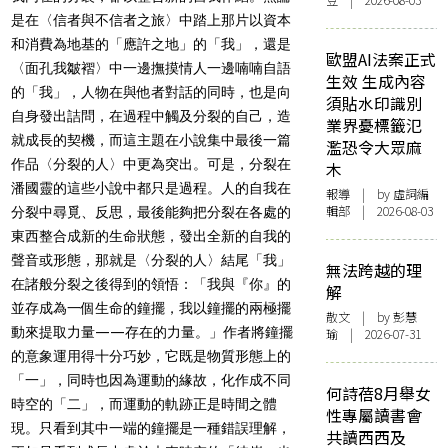
豆 | 2026-08-03
是在〈信者與不信者之旅〉中踏上那片以資本
和消費為地基的「應許之地」的「我」，還是
歐盟AI法案正式
〈面孔我皺褶〉中一邊撫摸情人一邊喃喃自語
生效 生成內容
的「我」，人物在與他者對話的同時，也是向
須貼水印識別
自身發出詰問，在過程中觸及分裂的自己，造
業界憂標籤氾
就成長的契機，而這主題在小說集中最後一篇
濫恐令大眾麻
作品〈分裂的人〉中更為突出。可是，分裂在
木
潘國靈的這些小說中都只是過程。人的自我在
報導
| by 虛詞編
輯部 | 2026-08-03
分裂中尋覓、反思，最後能夠把分裂在各處的
東西整合成新的生命狀態，發出全新的自我的
聲音或形態，那就是〈分裂的人〉結尾「我」
無法跨越的理
在諸般分裂之後得到的領悟：「我與『你』的
解
並存成為一個生命的鐘擺，我以鐘擺的兩極擺
散文
| by 彭慧
動來提取力量——存在的力量。」作者將鐘擺
瑜 | 2026-07-31
的意象運用得十分巧妙，它既是物質形態上的
「一」，同時也因為運動的緣故，化作成不同
何詩蓓8月舉女
時空的「二」，而運動的軌跡正是時間之體
性專屬讀書會
現。只看到其中一端的鐘擺是一種錯誤理解，
共讀西西及