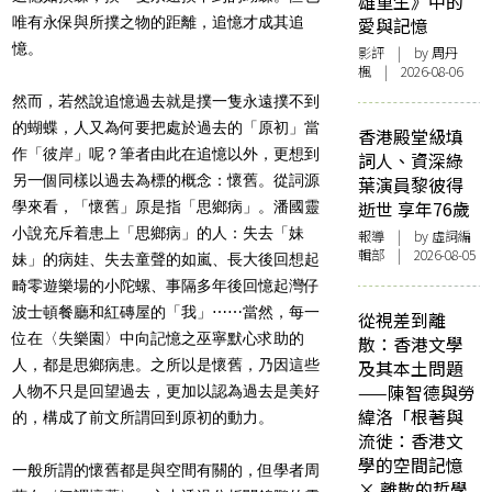
雄重生》中的
唯有永保與所撲之物的距離，追憶才成其追
愛與記憶
憶。
影評
| by
周丹
楓
| 2026-08-06
然而，若然說追憶過去就是撲一隻永遠撲不到
的蝴蝶，人又為何要把處於過去的「原初」當
香港殿堂級填
作「彼岸」呢？筆者由此在追憶以外，更想到
詞人、資深綠
另一個同樣以過去為標的概念：懷舊。從詞源
葉演員黎彼得
逝世 享年76歲
學來看，「懷舊」原是指「思鄉病」。潘國靈
小說充斥着患上「思鄉病」的人：失去「妹
報導
| by 虛詞編
輯部 | 2026-08-05
妹」的病娃、失去童聲的如嵐、長大後回想起
畸零遊樂場的小陀螺、事隔多年後回憶起灣仔
波士頓餐廳和紅磚屋的「我」
⋯⋯
當然，每一
從視差到離
位在〈失樂園〉中向記憶之巫寧默心求助的
散：香港文學
人，都是思鄉病患。之所以是懷舊，乃因這些
及其本土問題
——陳智德與勞
人物不只是回望過去，更加以認為過去是美好
緯洛「根著與
的，構成了前文所謂回到原初的動力。
流徙：香港文
學的空間記憶
一般所謂的懷舊都是與空間有關的，但學者周
× 離散的哲學