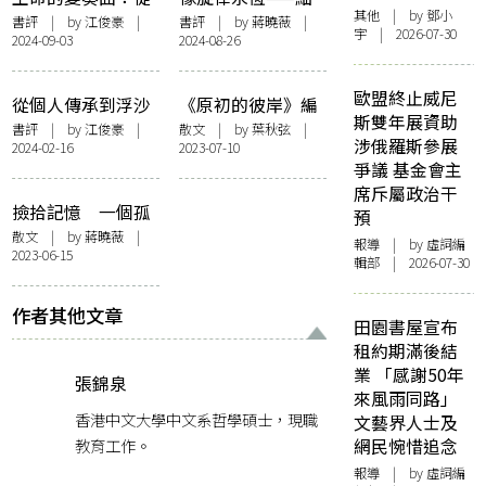
其他
| by 鄧小
十七年蟬到倏忽黃
讀潘國靈《身體變
書評
| by
江俊豪
|
書評
| by
蔣曉薇
|
宇 | 2026-07-30
2024-09-03
2024-08-26
蝶——論潘國靈
奏曲》
《身體變奏曲》
歐盟終止威尼
從個人傳承到浮沙
《原初的彼岸》編
斯雙年展資助
幻影——論潘國靈
後記
書評
| by
江俊豪
|
散文
| by
葉秋弦
|
涉俄羅斯參展
2024-02-16
2023-07-10
《寫托邦與消失
爭議 基金會主
咒》
席斥屬政治干
撿拾記憶 一個孤
預
讀者的洞穴穿行
散文
| by
蔣曉薇
|
報導
| by 虛詞編
2023-06-15
輯部 | 2026-07-30
作者其他文章
田園書屋宣布
租約期滿後結
業 「感謝50年
張錦泉
來風雨同路」
香港中文大學中文系哲學碩士，現職
文藝界人士及
教育工作。
網民惋惜追念
報導
| by 虛詞編