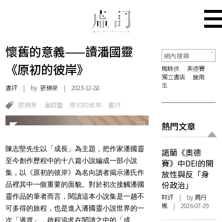
懷舊的意義——讀潘國靈
《原初的彼岸》
蜘蛛俠
奧德賽
獨立書店
施南
生
書評
| by
張錦泉
| 2023-12-28
張錦泉
潘國靈
原初的彼岸
書評
熱門文章
陳志堅先生以「成長」為主題，把作家潘國靈
諾蘭《奧德
至今創作歷程中的十八篇小說編成一部小說
賽》中DEI的開
集，以《原初的彼岸》為名向讀者揭示潘氏作
放性與反「身
份政治」
品裡其中一個重要的面貌。對於初次接觸潘國
靈作品的筆者而言，閱讀這本小說集是一趟不
時評
| by
周丹
楓
| 2026-07-29
可多得的旅程，也是進入潘國靈小說世界的一
次「過渡」，啟程追求在閱讀之中的「成