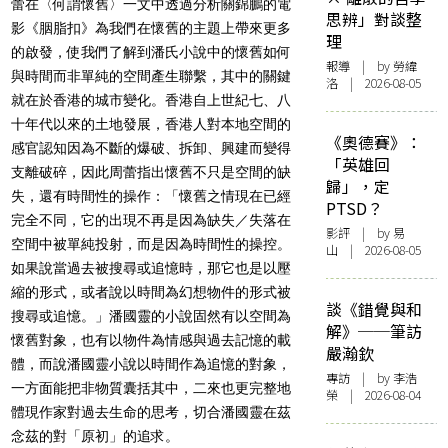
蕾在〈何謂懷舊〉一文中透過分析關錦鵬的電
思辨」對談整
影《胭脂扣》為我們在懷舊的主題上帶來更多
理
的啟發，使我們了解到潘氏小說中的懷舊如何
報導
| by 勞緯
與時間而非單純的空間產生聯繫，其中的關鍵
洛 | 2026-08-05
就在於香港的城市變化。香港自上世紀七、八
十年代以來的土地發展，香港人對本地空間的
《奧德賽》：
感官認知因為不斷的爆破、拆卸、興建而變得
「英雄回
支離破碎，因此周蕾指出懷舊不只是空間的缺
歸」，定
失，還有時間性的操作：「懷舊之情現在已經
PTSD？
完全不同，它的出現不再是因為缺失／失落在
影評
| by 易
空間中被單純投射，而是因為時間性的操控。
山 | 2026-08-05
如果說當過去被搜尋或追憶時，那它也是以壓
縮的形式，或者說以時間為幻想物件的形式被
談《錯覺與和
搜尋或追憶。」潘國靈的小說固然有以空間為
解》──筆訪
懷舊對象，也有以物件為情感與過去記憶的載
嚴瀚欽
體，而說潘國靈小說以時間作為追憶的對象，
專訪
| by 李浩
一方面能把非物質囊括其中，二來也更完整地
榮 | 2026-08-04
體現作家對過去生命的思考，切合潘國靈在茲
念茲的對「原初」的追求。