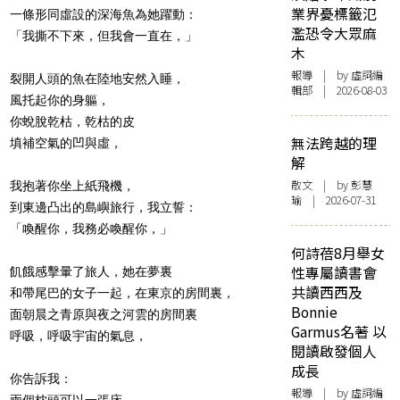
業界憂標籤氾
一條形同虛設的深海魚為她躍動：
濫恐令大眾麻
「我撕不下來，但我會一直在，」
木
報導
| by 虛詞編
裂開人頭的魚在陸地安然入睡，
輯部 | 2026-08-03
風托起你的身軀，
你蛻脫乾枯，乾枯的皮
無法跨越的理
填補空氣的凹與虛，
解
散文
| by 彭慧
我抱著你坐上紙飛機，
瑜 | 2026-07-31
到東邊凸出的島嶼旅行，我立誓：
「喚醒你，我務必喚醒你，」
何詩蓓8月舉女
性專屬讀書會
飢餓感擊暈了旅人，她在夢裏
共讀西西及
和帶尾巴的女子一起，在東京的房間裏，
Bonnie
面朝晨之青原與夜之河雲的房間裏
Garmus名著 以
呼吸，呼吸宇宙的氣息，
閱讀啟發個人
成長
你告訴我：
報導
| by 虛詞編
兩個枕頭可以一張床，