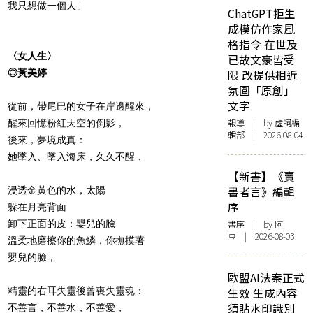
我只想做一個人」
ChatGPT拒生
成模仿作家風
格指令 在世及
〈女人生〉
已故文豪皆受
◎黃美婷
限 改提供相近
氛圍「原創」
文字
從前，帶尾巴的女子在岸邊醒來，
報導
| by 虛詞編
醒來回憶粉紅天空的倒影，
輯部 | 2026-08-04
後來，夢境成真：
她墜入、墜入海床，久久不醒，
【新書】《賣
書者言》編輯
浸透金黃色的水，太陽
序
躲在月亮背面
卸下正面的皮：嬰兒的臉
書序
| by 阿
豆 | 2026-08-03
溫柔地磨擦你的魚鱗，你撫摸著
嬰兒的臉，
歐盟AI法案正式
精靈的右耳失靈後曾喪失靈魂：
生效 生成內容
須貼水印識別
不善言，不善水，不善愛，