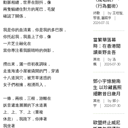
動脈相纏，世界在顫抖，像
〈行為藝術〉
兩隻貓纏住對方的尾巴，毛髮
詩歌
| by 王培智,
確認了關係，
黎喜,潘國亨 |
2026-07-31
我是你的血清素，你是我的多巴胺，
你托起我，我蓋上了你，像
當繁華落幕
一片芝士融化在
時：在香港閱
當你專注看我眼睛時的倒影，
讀東野圭吾
其他
| by
洛
楓
| 2026-07-30
撈出來，灑一些初夜調味，
走進海邊小屋被撬開的門，穿過
十八道洞穴，被芳草迷惑的
鄧小宇憶施南
女子們相擁，相湧而入，
生 以珍藏舊照
細數昔日歲月
一條，兩枝，三根，游離在
其他
| by 鄧小
妖音遞進層層的下水道裏
宇 | 2026-07-30
上、上、下、上（重複
休息），我跪下，你捧著
歐盟終止威尼
我坐著