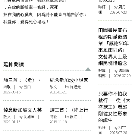
時評
| by
周丹
，在你的脈搏牽一條綫，死死
楓
| 2026-07-29
捆在我的心臟裏，因爲詩不能直白地告訴你：
我愛你，愛得死心塌地！
田園書屋宣布
租約期滿後結
業 「感謝50年
來風雨同路」
文藝界人士及
網民惋惜追念
延伸閱讀
報導
| by 虛詞編
輯部 | 2026-07-29
詩三首：〈危〉、
紀念新加坡小說家
〈細語〉、〈請
英培安先生 與遺留
詩歌
| by
五口
|
散文
| by
許通元
|
2022-09-16
2021-01-21
求〉
的新加坡人文風景
只要你不怕我
——草根書室
就行——從《大
盜歌王》看邱
悼念新加坡文人英
詩三首：〈陸上行
剛健女性形象
培安先生
舟〉、〈奇跡集
散文
| by 沈旭暉 |
詩歌
| by
飲江
|
的誕生
2021-01-15
2019-11-18
一〉、〈排隊 買蛋
影評
| by 柯宇
捲——讀黃燦然
涵 | 2026-07-28