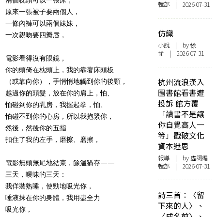
輯部 | 2026-07-31
原來一張被子要兩個人，
一條內褲可以兩個妹妹，
仿織
一次親吻要四瓣唇，
小說
| by 悇
愉 | 2026-07-31
電影看得沒有眼鏡，
你的頭倚在枕頭上，我的靠著床頭板
杭州流浪漢入
（或靠向你），手悄悄地觸到你的後頸，
圖書館看書遭
越過你的頭髮，放在你的肩上，怕、
投訴 館方覆
怕碰到你的乳房，我握起拳，怕、
「讀書不是讓
怕碰不到你的心房，所以我抱緊你，
你自覺高人一
然後，然後你的五指
等」戳破文化
扣住了我的左手，磨擦、磨擦，
資本迷思
報導
| by 虛詞編
電影無頭無尾地結束，餘溫猶存——
輯部 | 2026-07-31
三天，曖昧的三天：
我佯裝熟睡，使勁地吸光你，
詩三首：〈留
唾液抹在你的身體，我用盡全力
下來的人〉、
吸光你，
〈成名前〉、