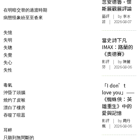
念安德魯·懷
斯展觀展評論
在明暗交替的過渡時期
藝評
| by 李冰
病態怪象紛至至沓來
苔 | 2026-08-07
失憶
當史詩下凡
失明
IMAX：路蘭的
失聰
《奧德賽》
失覺
影評
| by 陳麗
失心
芬 | 2026-08-06
失性
「I don’t
毒氣
love you」——
沖昏了頭腦
《蜘蛛俠：英
燒灼了皮喉
雄重生》中的
漂白了樓房
愛與記憶
吞噬了喧囂
影評
| by
周丹
楓
| 2026-08-06
耳畔
只聽到無間斷的