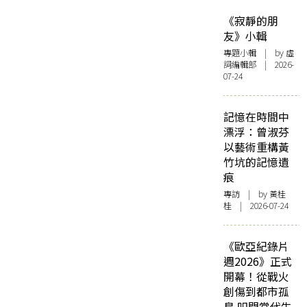
《寂靜的朋
友》小輯
專題小輯
| by 虛
詞編輯部 | 2026-
07-24
記憶在時間中
漂浮：曾淑芬
以藝術重構黃
竹坑的記憶遺
痕
專訪
| by 黃桂
桂 | 2026-07-24
《歐亞紀錄片
週2026》正式
開幕！從戰火
創傷到都市孤
島 叩問當代生