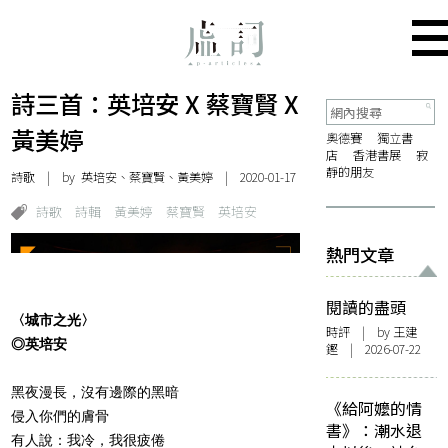
詩三首：英培安 X 蔡寶賢 X
黃美婷
奧德賽
獨立書
店
香港書展
寂
靜的朋友
詩歌
| by 英培安、蔡寶賢、黃美婷 | 2020-01-17
詩歌
詩輯
黃美婷
蔡寶賢
英培安
熱門文章
閱讀的盡頭
〈城市之光〉
時評
| by 王建
◎英培安
鏗 | 2026-07-22
黑夜漫長，沒有邊際的黑暗
《給阿嬤的情
侵入你們的膚骨
書》：潮水退
有人說：我冷，我很疲倦