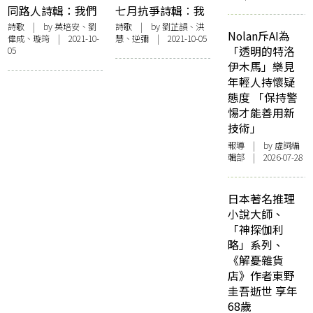
《奇跡集》〉
同路人詩輯：我們
七月抗爭詩輯︰我
會一輩子遺憾／如
們仍然會激動
詩歌
| by 英培安、劉
詩歌
| by 劉芷韻、洪
Nolan斥AI為
偉成、璇筠 | 2021-10-
慧、逆彌 | 2021-10-05
果我們沉默
「透明的特洛
05
伊木馬」樂見
年輕人持懷疑
態度 「保持警
惕才能善用新
技術」
報導
| by 虛詞編
輯部 | 2026-07-28
日本著名推理
小說大師、
「神探伽利
略」系列、
《解憂雜貨
店》作者東野
圭吾逝世 享年
68歲