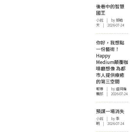
後巷中的智慧
國王
小說
| by 鄧皓
天 | 2026-07-24
你好，我想點
一份藝術！
Happy
Medium顛覆咖
啡廳想像 為都
市人提供療癒
的第三空間
報導
| by 虛詞編
輯部 | 2026-07-24
預謀一場消失
小說
| by 季
明 | 2026-07-24