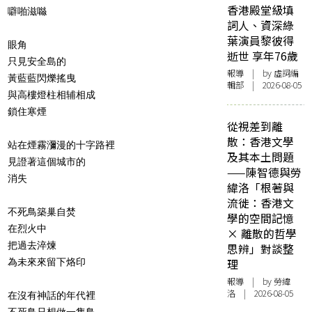
香港殿堂級填
噼啪滋噝
詞人、資深綠
葉演員黎彼得
眼角
逝世 享年76歲
只見安全島的
報導
| by 虛詞編
黃藍藍閃爍搖曳
輯部 | 2026-08-05
與高樓燈柱相辅相成
鎖住寒煙
從視差到離
散：香港文學
站在煙霧瀰漫的十字路裡
及其本土問題
見證著這個城市的
——陳智德與勞
消失
緯洛「根著與
流徙：香港文
不死鳥築巢自焚
學的空間記憶
在烈火中
× 離散的哲學
把過去淬煉
思辨」對談整
為未來來留下烙印
理
報導
| by 勞緯
洛 | 2026-08-05
在沒有神話的年代裡
不死鳥只想做一隻鳥