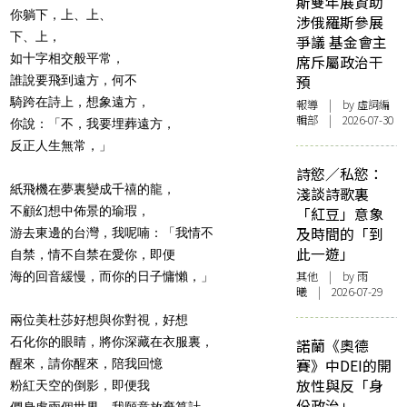
斯雙年展資助
你躺下，上、上、
涉俄羅斯參展
下、上，
爭議 基金會主
如十字相交般平常，
席斥屬政治干
預
誰說要飛到遠方，何不
騎跨在詩上，想象遠方，
報導
| by 虛詞編
輯部 | 2026-07-30
你說：「不，我要埋葬遠方，
反正人生無常，」
詩慾／私慾：
紙飛機在夢裏變成千禧的龍，
淺談詩歌裏
不顧幻想中佈景的瑜瑕，
「紅豆」意象
及時間的「到
游去東邊的台灣，我呢喃：「我情不
此一遊」
自禁，情不自禁在愛你，即便
其他
| by 雨
海的回音緩慢，而你的日子慵懶，」
曦 | 2026-07-29
兩位美杜莎好想與你對視，好想
石化你的眼睛，將你深藏在衣服裏，
諾蘭《奧德
賽》中DEI的開
醒來，請你醒來，陪我回憶
放性與反「身
粉紅天空的倒影，即便我
份政治」
們身處兩個世界，我願意放棄算計