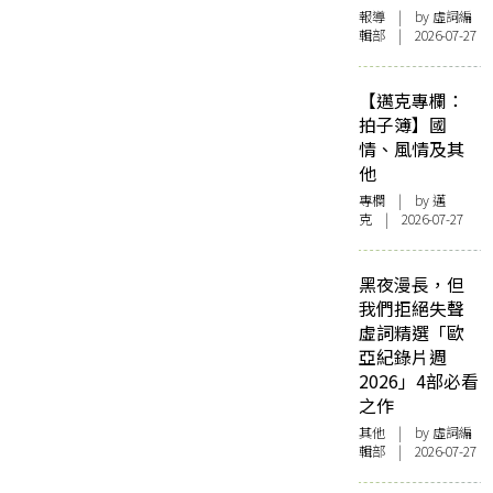
報導
| by 虛詞編
輯部 | 2026-07-27
【邁克專欄：
拍子簿】國
情、風情及其
他
專欄
| by
邁
克
| 2026-07-27
黑夜漫長，但
我們拒絕失聲
虛詞精選「歐
亞紀錄片週
2026」4部必看
之作
其他
| by 虛詞編
輯部 | 2026-07-27