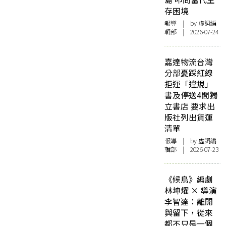
存困境
報導
| by 虛詞編
輯部 | 2026-07-24
嘉達物流台灣
分部憂踩紅線
拒運「違規」
書及停送4間獨
立書店 要求出
版社列出貨運
清單
報導
| by 虛詞編
輯部 | 2026-07-23
《候鳥》編劇
林坤燿 × 導演
李智達：離開
與留下，從來
都不只是一個