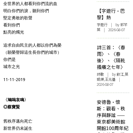
全世界的人都看到你們流的血
【字遊行·巴
明白你們的淚，聽到你們
黎】熱
堅定勇敢的歌聲
字遊行
| by 郭芊
看到你們
葉 | 2026-08-07
點亮的燭光
追求自由民主的人都以你們為榮
詩三首：〈春
（願榮譽歸這生長你們的城市）
雨〉、〈春
你們是
後〉、〈隔靴
搔癢之七年〉
城市之光
詩歌
| by 飲江,莫
凱傑,王兆基 |
11-11-2019
2026-08-07
〈鳩嗚哀鳴〉
安德魯·懷
◎蔡寶賢
斯：觀看、秩
序與靜謐 ——
東京都美術館
舊秩序邁向死亡
開館100周年紀
新世界仍未誕生