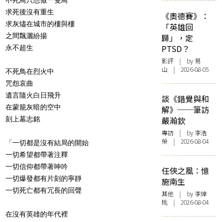
求死後沒有重生
《奧德賽》：
求灰燼在城市的樓與樓
「英雄回
之間飄灑紛揚
歸」，定
PTSD？
永不超生
影評
| by 易
山 | 2026-08-05
不死鳥在烈火中
咒怨哀曲
遺言隨火白日飛升
談《錯覺與和
在蒙籠灰暗的空中
解》──筆訪
刻上墓志銘
嚴瀚欽
專訪
| by 李浩
榮 | 2026-08-04
「一切都是沒有結局的開始
一切希望都帶著注釋
一切信仰都帶著呻吟
任俠之風：憶
一切爆發都有片刻的寧靜
施南生
一切死亡都有冗長的回聲
其他
| by 李焯
桃 | 2026-08-04
在沒有英雄的年代裡