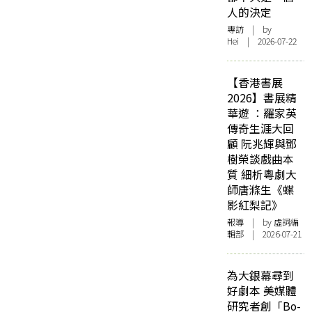
人的決定
專訪
| by
Hei | 2026-07-22
【香港書展
2026】書展精
華遊 ：羅家英
傳奇生涯大回
顧 阮兆輝與鄧
樹榮談戲曲本
質 細析粵劇大
師唐滌生《蝶
影紅梨記》
報導
| by 虛詞編
輯部 | 2026-07-21
為大銀幕尋到
好劇本 美媒體
研究者創「Bo-