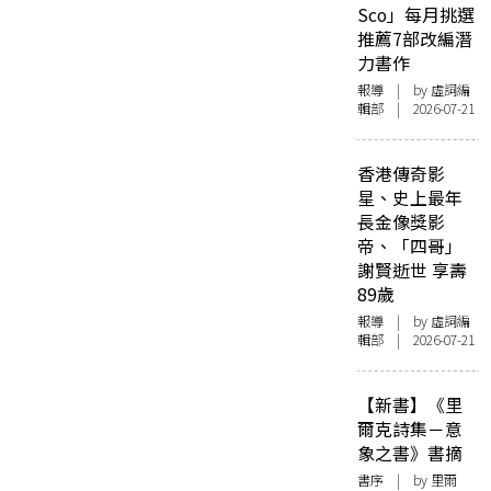
Sco」每月挑選
推薦7部改編潛
力書作
報導
| by 虛詞編
輯部 | 2026-07-21
香港傳奇影
星、史上最年
長金像獎影
帝、「四哥」
謝賢逝世 享壽
89歲
報導
| by 虛詞編
輯部 | 2026-07-21
【新書】《里
爾克詩集－意
象之書》書摘
書序
| by 里爾