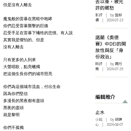
去以後，被允
但是沒有人離去
許的鄉愁
影評
| by 盤柳
魔鬼般的雷暴在黑暗中咆哮
儂 | 2026-07-23
你們忍受雷暴襲擊的巨痛
忍受手足在雷暴下犧牲的悲憤。有人說
諾蘭《奧德
其實我是懼怕的。但是
賽》中DEI的開
沒有人離去
放性與反「身
份政治」
只有更多的人到來
時評
| by
周丹
大聲唱歌，點亮蠟燭
楓
| 2026-07-29
把這個生長你們的城市照亮
你們為這個城市流血，付出生命
因為你們堅信
編輯推介
多漫長的黑夜都有盡頭
黑夜的盡頭
止水
就是黎明
小說
| by 胡韡
心 | 2026-08-07
你們不孤獨