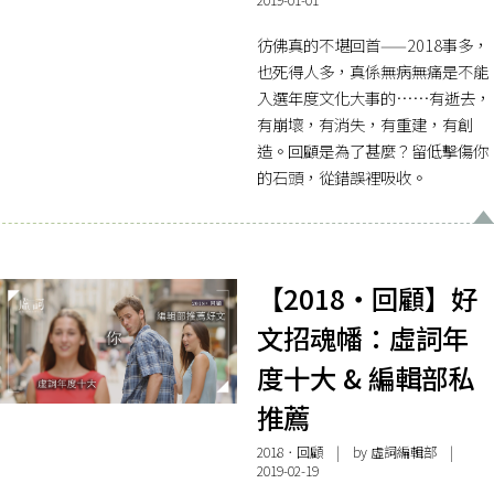
彷佛真的不堪回首——2018事多，
也死得人多，真係無病無痛是不能
入選年度文化大事的……有逝去，
有崩壞，有消失，有重建，有創
造。回顧是為了甚麼？留低擊傷你
的石頭，從錯誤裡吸收。
【2018・回顧】好
文招魂幡：虛詞年
度十大 & 編輯部私
推薦
2018．回顧
| by 虛詞編輯部 |
2019-02-19