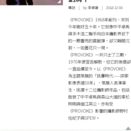
專訪
| by 李卓謙 | 2018-12-04
《PROVOKE》1968年創刊，來到
今年剛好五十年。它就像中平卓馬
與多木浩二聯手向日本攝影界投下
的一顆響亮的震撼彈，卻又瞬間沉
寂，一如曇花只一現。
《PROVOKE》一共只出了三期，
1970年便宣告解散，但它的後遺卻
一直延續至今。以《PROVOKE》
為主題策展的「挑釁時代——探索
影像表達50年」，策展人長澤章
生，挑選十二位攝影師作品，包括
啟發了中平卓馬與森山大道的東松
照明與細江英公，亦有受
《PROVOKE》影響的攝影師野村
佐紀子與SPEW。