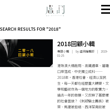
SEARCH RESULTS FOR "2018"
2018回顧小輯
專題小輯
| by 虛詞編輯部 | 2019-
01-25
港珠澳大橋啟用、高鐵通車、蓮塘
口岸落成、中史獨立成科……
2018年，香港社會、經濟以至民
生，每一天都在經歷重大轉變，文
學和藝術作為一個地方的軟實力，
過去一年的發展，又反映了甚麼樣
的社會面貌？《刺殺騎士團長》被
禁、馬建被拒絕、西洋菜南街被