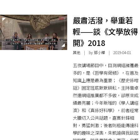
嚴肅活潑，舉重若
輕——談《文學放得
開》2018
其他
| by
鄧小樺
| 2019-04-01
五夜講場節目中，目測網絡擁躉最
多的，是《哲學有偈傾》，在普及
知識上應是最為重要；《歷史係咁
話》固定班底默默耕耘，主持曾卓
然連網絡推廣都不多做，卻原來成
績最亮麗；今年新增的《學人講經
濟》和《真係好科學》，前者經常
大膽切入公共話題，嘉賓針鋒相
對，勇猛刺激；後者則極能傳達科
學的趣味之深奧，朱凱廸與我談起