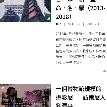
命．名．學（2013-
2018）
其他
| by 張一村 | 2018-12-30
2013年4月起實施的一手住宅物業
銷售條例規定，所有新盤資料皆要
公開，筆者根據一手住宅物業銷售
監管局的資料庫，收集統計條例實
施後一共228個新盤的命名，歸納
分析出一些特徵。
一個博物館規模的
攝影展——訪策展人
劉清平