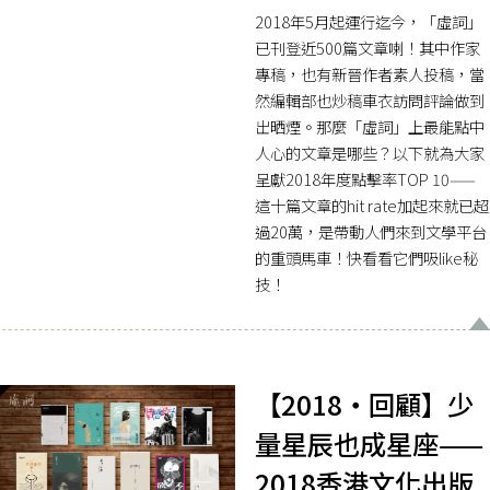
2018年5月起運行迄今，「虛詞」
已刊登近500篇文章喇！其中作家
專稿，也有新晉作者素人投稿，當
然編輯部也炒稿車衣訪問評論做到
出晒煙。那麼「虛詞」上最能點中
人心的文章是哪些？以下就為大家
呈獻2018年度點擊率TOP 10——
這十篇文章的hit rate加起來就已超
過20萬，是帶動人們來到文學平台
的重頭馬車！快看看它們吸like秘
技！
【2018・回顧】少
量星辰也成星座——
2018香港文化出版