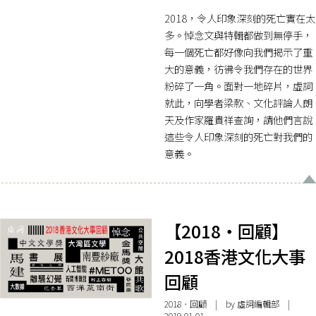
2018，令人印象深刻的死亡實在太
多。悼念文與特輯都做到無停手，
每一個死亡都好像向我們揭示了重
大的意義，彷彿令我們存在的世界
粉碎了一角。面對一地碎片，虛詞
就此，向學者梁款、文化評論人朗
天及作家羅貴祥查詢，請他們言說
這些令人印象深刻的死亡對我們的
意義。
【2018・回顧】
2018香港文化大事
回顧
2018．回顧
| by 虛詞編輯部 |
2019-01-01