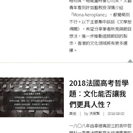
暗物質、暗能量時會心而笑，文藝
青年看到許如藝教授深情介紹
「Mona Aeroplane」，都覺萌到
不行。以下主要集中談談《文學放
得開》，希望分享筆者所見與節目
想法，進一步推動這類節目的製
作，香港的文化領域將有更多選
擇。
2018法國高考哲學
題︰文化能否讓我
們更具人性？
其他
| by
洪昊賢
| 2018-08-02
一八○八年由拿破崙設立的高中哲
學科一直是法國教育系統裡重要的