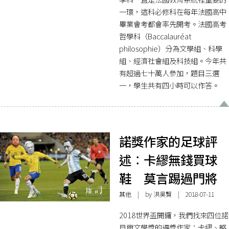
一環，這科必修科在每年法國高中
畢業會考都會率先開考。法國高考
哲學科（Baccalauréat
philosophie）分為文學組、科學
組、經濟社會組及科技組。今年共
有超過七十萬人參加，題目三選
一，學生共有四小時可以作答。
諾獎作家的足球評
述︰卡繆無錢買球
鞋 莫言踢過門將
其他
| by
洪昊賢
| 2018-07-11
2018世界盃開鑼，我們找來四位諾
貝爾文學獎的得獎作家：卡繆、略