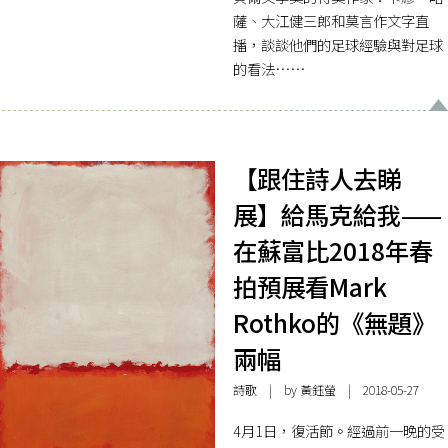
薩、大江健三郎和莫言作文字直
播，談談他們的足球經驗與對足球
的看法……
【跟住詩人去睇
展】給馬克給我——
在蘇富比2018年春
拍預展看Mark
Rothko的《無題》
兩幅
詩歌
| by
黃鈺螢
| 2018-05-27
4月1日，復活節。經過前一晚的受