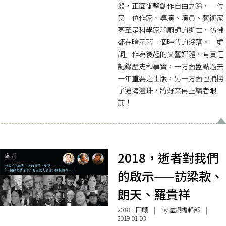
殺，正面衝擊創作自由之餘，一位
又一位作家、導演、演員、藝術家
甚至是科學家和廚師的逝世，彷彿
都在暗示著一個時代的沒落。「虛
詞」作為後起的文藝媒體，有責任
記錄歷史和事實，一方面盤點過去
一年重要之出版，另一方面也捕撈
了滄海遺珠，將好文再呈讀者眼
前！
2018，逝者對我們
的啟示——訪梁款、
朗天、羅貴祥
2018．回顧
| by 虛詞編輯部 |
2019-01-03