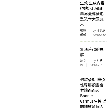
生效 生成內容
須貼水印識別
業界憂標籤氾
濫恐令大眾麻
木
報導
| by 虛詞編
輯部 | 2026-08-03
無法跨越的理
解
散文
| by 彭慧
瑜 | 2026-07-31
何詩蓓8月舉女
性專屬讀書會
共讀西西及
Bonnie
Garmus名著 以
閱讀啟發個人