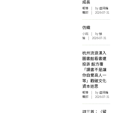
成長
報導
| by 虛詞編
輯部 | 2026-07-31
仿織
小說
| by 悇
愉 | 2026-07-31
杭州流浪漢入
圖書館看書遭
投訴 館方覆
「讀書不是讓
你自覺高人一
等」戳破文化
資本迷思
報導
| by 虛詞編
輯部 | 2026-07-31
詩三首：〈留