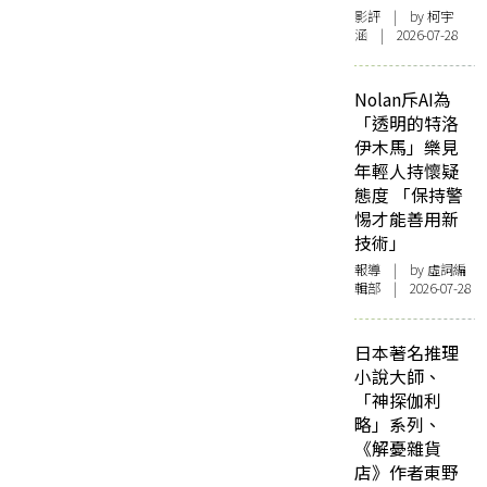
影評
| by 柯宇
涵 | 2026-07-28
Nolan斥AI為
「透明的特洛
伊木馬」樂見
年輕人持懷疑
態度 「保持警
惕才能善用新
技術」
報導
| by 虛詞編
輯部 | 2026-07-28
日本著名推理
小說大師、
「神探伽利
略」系列、
《解憂雜貨
店》作者東野