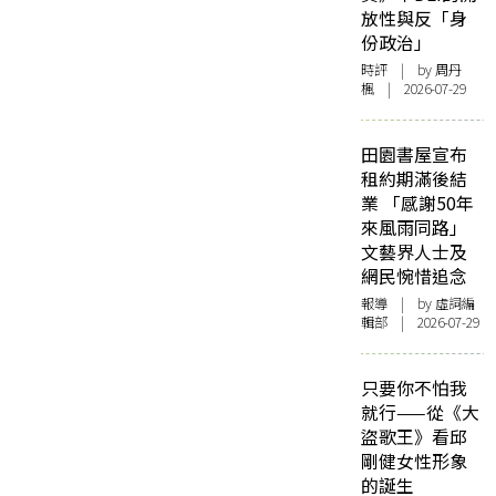
放性與反「身
份政治」
時評
| by
周丹
楓
| 2026-07-29
田園書屋宣布
租約期滿後結
業 「感謝50年
來風雨同路」
文藝界人士及
網民惋惜追念
報導
| by 虛詞編
輯部 | 2026-07-29
只要你不怕我
就行——從《大
盜歌王》看邱
剛健女性形象
的誕生