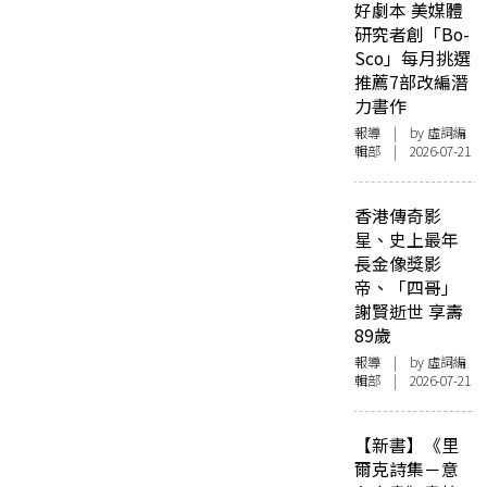
好劇本 美媒體
研究者創「Bo-
Sco」每月挑選
推薦7部改編潛
力書作
報導
| by 虛詞編
輯部 | 2026-07-21
香港傳奇影
星、史上最年
長金像獎影
帝、「四哥」
謝賢逝世 享壽
89歲
報導
| by 虛詞編
輯部 | 2026-07-21
【新書】《里
爾克詩集－意