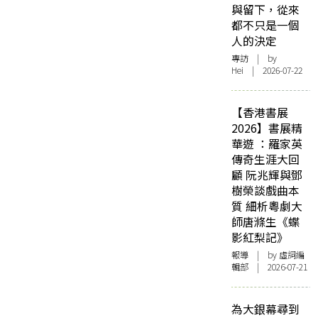
與留下，從來
都不只是一個
人的決定
專訪
| by
Hei | 2026-07-22
【香港書展
2026】書展精
華遊 ：羅家英
傳奇生涯大回
顧 阮兆輝與鄧
樹榮談戲曲本
質 細析粵劇大
師唐滌生《蝶
影紅梨記》
報導
| by 虛詞編
輯部 | 2026-07-21
為大銀幕尋到