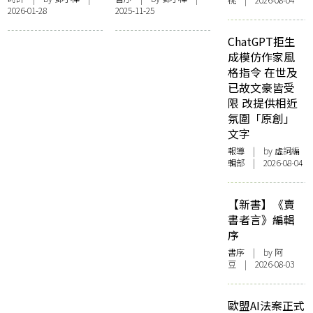
桃 | 2026-08-04
2026-01-28
2025-11-25
序——〈且從其
本〉
ChatGPT拒生
成模仿作家風
格指令 在世及
已故文豪皆受
限 改提供相近
氛圍「原創」
文字
報導
| by 虛詞編
輯部 | 2026-08-04
【新書】《賣
書者言》編輯
序
書序
| by 阿
豆 | 2026-08-03
歐盟AI法案正式