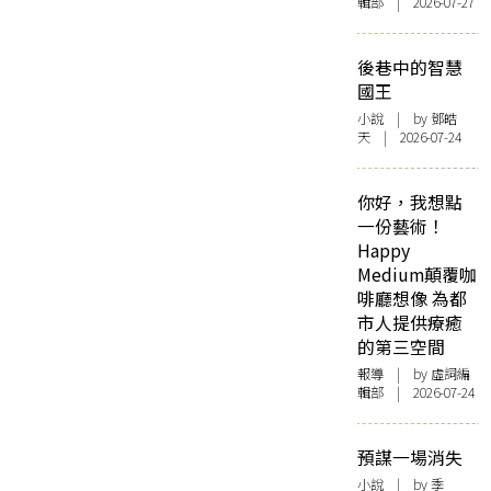
輯部 | 2026-07-27
後巷中的智慧
國王
小說
| by 鄧皓
天 | 2026-07-24
你好，我想點
一份藝術！
Happy
Medium顛覆咖
啡廳想像 為都
市人提供療癒
的第三空間
報導
| by 虛詞編
輯部 | 2026-07-24
預謀一場消失
小說
| by 季