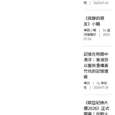
明 | 2026-07-24
《寂靜的朋
友》小輯
專題小輯
| by 虛
詞編輯部 | 2026-
07-24
記憶在時間中
漂浮：曾淑芬
以藝術重構黃
竹坑的記憶遺
痕
專訪
| by 黃桂
桂 | 2026-07-24
《歐亞紀錄片
週2026》正式
開幕！從戰火