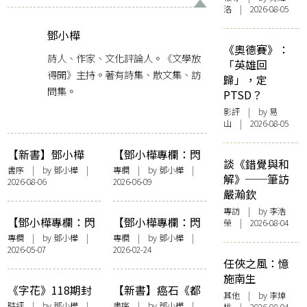
洛 | 2026-08-05
鄧小樺
《奧德賽》：
詩人、作家、文化評論人。《文學放
「英雄回
得開》主持。著有詩集、散文集、訪
歸」，定
問集。
PTSD？
影評
| by 易
山 | 2026-08-05
【新書】鄧小樺
【鄧小樺專欄：閃
談《錯覺與和
《無憂花》自序
爍其辭】女人抽薄
書序
| by
鄧小樺
|
專欄
| by
鄧小樺
|
解》──筆訪
2026-08-06
2026-06-09
荷長煙——看政府
嚴瀚欽
控煙加辣
專訪
| by 李浩
【鄧小樺專欄：閃
【鄧小樺專欄：閃
榮 | 2026-08-04
爍其辭】這樣的時
爍其辭】享受努
專欄
| by
鄧小樺
|
專欄
| by
鄧小樺
|
2026-05-07
2026-02-24
間到底有何意義
力：《夜王》決戰
任俠之風：憶
《金多寶》
施南生
《字花》118期封
【新書】癌石《都
其他
| by 李焯
面事件之我見
是騙人的》鄧小樺
時評
| by
鄧小樺
|
書序
| by
鄧小樺
|