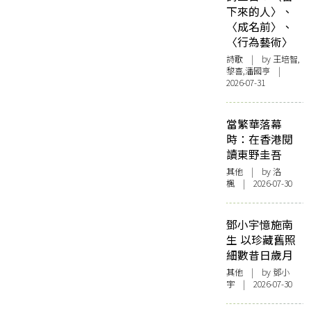
下來的人〉、
〈成名前〉、
〈行為藝術〉
詩歌
| by 王培智,
黎喜,潘國亨 |
2026-07-31
當繁華落幕
時：在香港閱
讀東野圭吾
其他
| by
洛
楓
| 2026-07-30
鄧小宇憶施南
生 以珍藏舊照
細數昔日歲月
其他
| by 鄧小
宇 | 2026-07-30