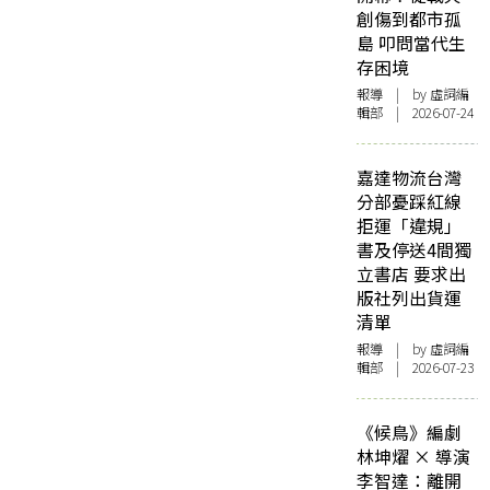
創傷到都市孤
島 叩問當代生
存困境
報導
| by 虛詞編
輯部 | 2026-07-24
嘉達物流台灣
分部憂踩紅線
拒運「違規」
書及停送4間獨
立書店 要求出
版社列出貨運
清單
報導
| by 虛詞編
輯部 | 2026-07-23
《候鳥》編劇
林坤燿 × 導演
李智達：離開