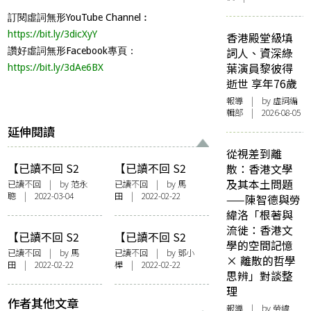
訂閱虛詞無形YouTube Channel︰
https://bit.ly/3dicXyY
香港殿堂級填
讚好虛詞無形Facebook專頁：
詞人、資深綠
葉演員黎彼得
https://bit.ly/3dAe6BX
逝世 享年76歲
報導
| by 虛詞編
輯部 | 2026-08-05
延伸閱讀
從視差到離
【已讀不回 S2
【已讀不回 S2
散：香港文學
#7】范永聰：用歷
#5】馬田：暢銷八
及其本土問題
已讀不回
| by 范永
已讀不回
| by 馬
聰 | 2022-03-04
田 | 2022-02-22
史佬眼光看香港流
萬本的食譜是...？
——陳智德與勞
行音樂：于逸堯
村上春樹廚房閱讀
緯洛「根著與
《香港好聲音》
同好會《村上
流徙：香港文
【已讀不回 S2
【已讀不回 S2
RECIPE》
學的空間記憶
#4】馬田：香港之
#3】鄧小樺：自戀
已讀不回
| by 馬
已讀不回
| by
鄧小
× 離散的哲學
田 | 2022-02-22
樺
| 2022-02-22
味：呂嘉俊編《本
心理學：克雷格．
思辨」對談整
土情味——飲食男
馬爾肯《不用怕，
理
女文章結集》
自戀》
作者其他文章
報導
| by 勞緯