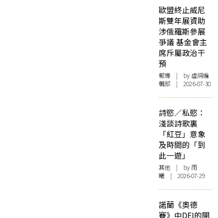
歐盟終止威尼
斯雙年展資助
涉俄羅斯參展
爭議 基金會主
席斥屬政治干
預
報導
| by 虛詞編
輯部 | 2026-07-30
詩慾／私慾：
淺談詩歌裏
「紅豆」意象
及時間的「到
此一遊」
其他
| by 雨
曦 | 2026-07-29
諾蘭《奧德
賽》中DEI的開