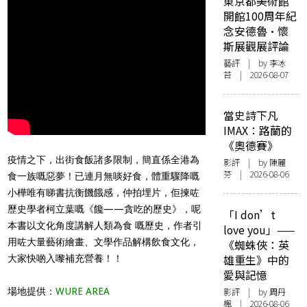
東京都美術館
開館100周年紀
念安德魯·懷
斯展觀展評論
藝評
| by 李冰
苔 | 2026-08-07
當史詩下凡
IMAX：路蘭的
《奧德賽》
疫情之下，出街食飯諸多限制，簡直係全港為
影評
| by 陳麗
芬 | 2026-08-06
食一族嘅惡夢！已連月無啖好食，體重驟降嘅
小樺唯有睇書抗衡饑餓感，仲拍埋片，佢揀咗
歷史學者柯立葉嘅《饞——貪吃的歷史》，呢
「I don’t
本書以文化角度講解人類為食 嘅歷史，作者引
love you」——
用咗大量藝術繪畫、文學作品解構飲食文化，
《蜘蛛俠：英
雄重生》中的
大家快啲入嚟補充營養！！
愛與記憶
場地提供：
WURE AREA
影評
| by
周丹
楓
| 2026-08-06