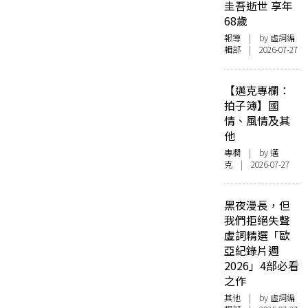
圭吾逝世 享年
68歲
報導
| by 虛詞編
輯部 | 2026-07-27
【邁克專欄：
拍子簿】國
情、風情及其
他
專欄
| by
邁
克
| 2026-07-27
黑夜漫長，但
我們拒絕失聲
虛詞精選「歐
亞紀錄片週
2026」4部必看
之作
其他
| by 虛詞編