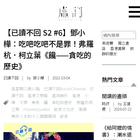
【已讀不回 S2 #6】鄧小
樺：吃吧吃吧不是罪！弗羅
奧德賽
獨立書
店
香港書展
寂
杭．柯立葉《饞——貪吃的
靜的朋友
歷史》
已讀不回
| by
鄧小樺
| 2022-03-04
熱門文章
逢星期三晚11點
已讀不回BookChannel
已
讀不回
香港文學館
虛詞無形
香港
小
閱讀的盡頭
樺
文學
美食
饞
貪吃的歷史
弗羅杭柯
時評
| by 王建
立葉
FlorentQuellier
飲食文化史
導讀
鏗 | 2026-07-22
美好人生的十二個關鍵詞
飲食
《給阿嬤的情
書》：潮水退