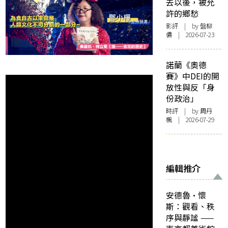
去以後，被允
許的鄉愁
影評
| by 盤柳
儂 | 2026-07-23
諾蘭《奧德
賽》中DEI的開
放性與反「身
份政治」
時評
| by
周丹
楓
| 2026-07-29
編輯推介
安德魯·懷
斯：觀看、秩
序與靜謐 ——