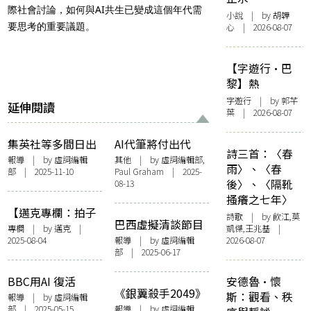
際社會討論，如何與AI共生已變成這個年代需
小說
| by 胡韡
要思考的重要議題。
心 | 2026-08-07
【字遊行·巴
黎】熱
字遊行
| by 郭芊
延伸閱讀
葉 | 2026-08-07
集英社等多間日出
AI代筆將付出代
詩三首：〈春
版商批評OpenAI
價？「矽谷創業之
報導
| by 虛詞編輯
其他
| by 虛詞編輯部,
雨〉、〈春
部 | 2025-11-10
Paul Graham | 2025-
Sora 2 齊發聲明要
父」預言人類不再
後〉、〈隔靴
08-13
求停止侵權 指責
以寫作訓練思考
搔癢之七年〉
「踐踏創作者的尊
【邁克專欄：拍子
詩歌
| by 飲江,莫
嚴」
巴西虛擬清談節目
簿】小巫、大巫及
專欄
| by
邁克
|
凱傑,王兆基 |
爆紅！主持奇特形
2025-08-04
報導
| by 虛詞編輯
2026-08-07
其它
部 | 2025-06-17
象顛覆傳統 改變成
功AI定義？
BBC用AI 復活
安德魯·懷
《銀翼殺手2049》
Agatha Christie ！
斯：觀看、秩
報導
| by 虛詞編輯
製作公司控告Tesla
部 | 2025-05-15
報導
| by 虛詞編輯