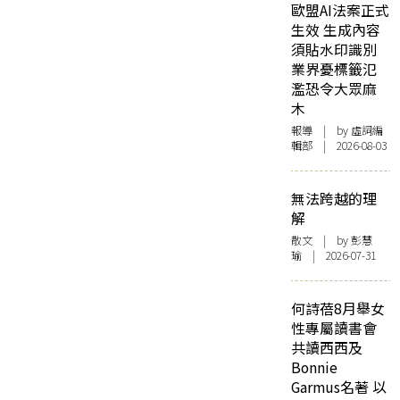
歐盟AI法案正式
生效 生成內容
須貼水印識別
業界憂標籤氾
濫恐令大眾麻
木
報導
| by 虛詞編
輯部 | 2026-08-03
無法跨越的理
解
散文
| by 彭慧
瑜 | 2026-07-31
何詩蓓8月舉女
性專屬讀書會
共讀西西及
Bonnie
Garmus名著 以