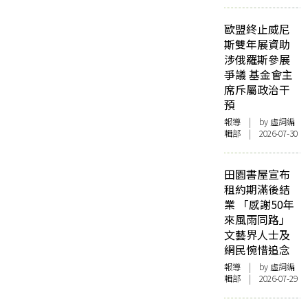
歐盟終止威尼
斯雙年展資助
涉俄羅斯參展
爭議 基金會主
席斥屬政治干
預
報導
| by 虛詞編
輯部 | 2026-07-30
田園書屋宣布
租約期滿後結
業 「感謝50年
來風雨同路」
文藝界人士及
網民惋惜追念
報導
| by 虛詞編
輯部 | 2026-07-29