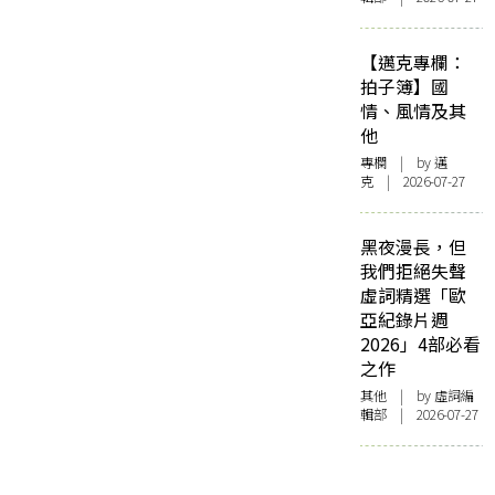
【邁克專欄：
拍子簿】國
情、風情及其
他
專欄
| by
邁
克
| 2026-07-27
黑夜漫長，但
我們拒絕失聲
虛詞精選「歐
亞紀錄片週
2026」4部必看
之作
其他
| by 虛詞編
輯部 | 2026-07-27