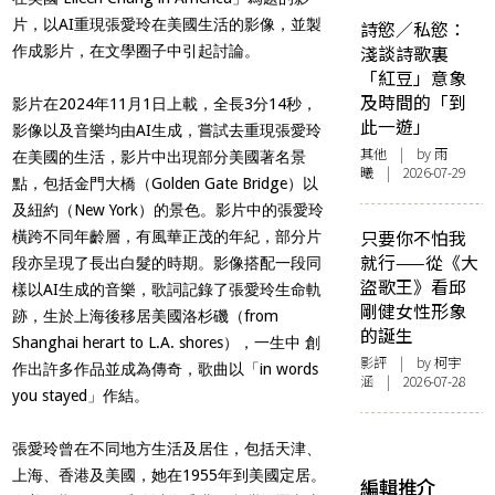
片，以AI重現張愛玲在美國生活的影像，並製
詩慾／私慾：
淺談詩歌裏
作成影片，在文學圈子中引起討論。
「紅豆」意象
及時間的「到
影片
在2024年11月1日上載，全長3分14秒，
此一遊」
影像以及音樂均由AI生成，嘗試去重現張愛玲
其他
| by 雨
在美國的生活，影片中出現部分美國著名景
曦 | 2026-07-29
點，包括金門大橋（Golden Gate Bridge）以
及紐約（New York）的景色。影片中的張愛玲
只要你不怕我
橫跨不同年齡層，有風華正茂的年紀，部分片
就行——從《大
段亦呈現了長出白髮的時期。影像搭配一段同
盜歌王》看邱
樣以AI生成的音樂，歌詞記錄了張愛玲生命軌
剛健女性形象
跡，生於上海後移居美國洛杉磯（from
的誕生
Shanghai herart to L.A. shores），一生中 創
影評
| by 柯宇
作出許多作品並成為傳奇，歌曲以「in words
涵 | 2026-07-28
you stayed」作結。
張愛玲曾在不同地方生活及居住，包括天津、
上海、香港及美國，她在1955年到美國定居。
編輯推介