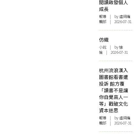
閱讀啟發個人
成長
報導
| by 虛詞編
輯部 | 2026-07-31
仿織
小說
| by 悇
愉 | 2026-07-31
杭州流浪漢入
圖書館看書遭
投訴 館方覆
「讀書不是讓
你自覺高人一
等」戳破文化
資本迷思
報導
| by 虛詞編
輯部 | 2026-07-31