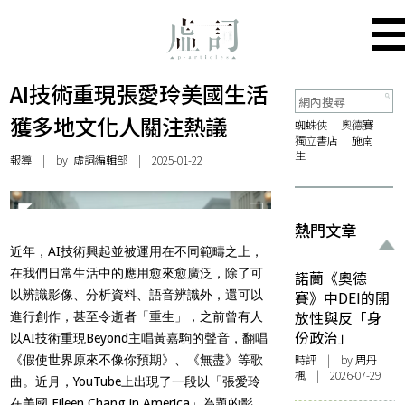
AI技術重現張愛玲美國生活
獲多地文化人關注熱議
蜘蛛俠
奧德賽
獨立書店
施南
生
報導
| by 虛詞編輯部 | 2025-01-22
熱門文章
近年，AI技術興起並被運用在不同範疇之上，
在我們日常生活中的應用愈來愈廣泛，除了可
諾蘭《奧德
以辨識影像、分析資料、語音辨識外，還可以
賽》中DEI的開
放性與反「身
進行創作，甚至令逝者「重生」，之前曾有人
份政治」
以AI技術重現Beyond主唱黃嘉駒的聲音，翻唱
時評
| by
周丹
《假使世界原來不像你預期》、《無盡》等歌
楓
| 2026-07-29
曲。近月，YouTube上出現了一段以「張愛玲
在美國 Eileen Chang in America」為題的影