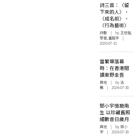
詩三首：〈留
下來的人〉、
〈成名前〉、
〈行為藝術〉
詩歌
| by 王培智,
黎喜,潘國亨 |
2026-07-31
當繁華落幕
時：在香港閱
讀東野圭吾
其他
| by
洛
楓
| 2026-07-30
鄧小宇憶施南
生 以珍藏舊照
細數昔日歲月
其他
| by 鄧小
宇 | 2026-07-30