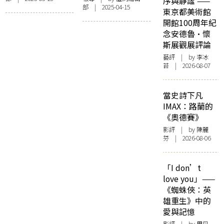
重現幕前教寫作 被
序與靜謐 ——
部 | 2025-04-15
及華納兄弟 用AI生
批漠視生前意願
東京都美術館
成相似電影劇照宣
開館100周年紀
傳產品 美法官接納
念安德魯·懷
索償指控
斯展觀展評論
藝評
| by 李冰
苔 | 2026-08-07
當史詩下凡
IMAX：路蘭的
《奧德賽》
影評
| by 陳麗
芬 | 2026-08-06
「I don’t
love you」——
《蜘蛛俠：英
雄重生》中的
愛與記憶