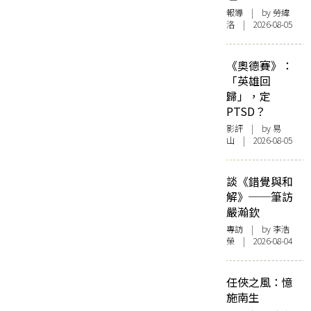
報導
| by 勞緯
洛 | 2026-08-05
《奧德賽》：
「英雄回
歸」，定
PTSD？
影評
| by 易
山 | 2026-08-05
談《錯覺與和
解》──筆訪
嚴瀚欽
專訪
| by 李浩
榮 | 2026-08-04
任俠之風：憶
施南生