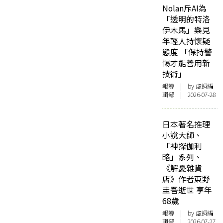
Nolan斥AI為
「透明的特洛
伊木馬」樂見
年輕人持懷疑
態度 「保持警
惕才能善用新
技術」
報導
| by 虛詞編
輯部 | 2026-07-28
日本著名推理
小說大師、
「神探伽利
略」系列、
《解憂雜貨
店》作者東野
圭吾逝世 享年
68歲
報導
| by 虛詞編
輯部 | 2026-07-27