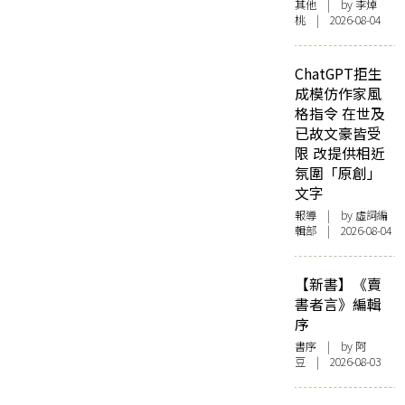
其他
| by 李焯
桃 | 2026-08-04
ChatGPT拒生
成模仿作家風
格指令 在世及
已故文豪皆受
限 改提供相近
氛圍「原創」
文字
報導
| by 虛詞編
輯部 | 2026-08-04
【新書】《賣
書者言》編輯
序
書序
| by 阿
豆 | 2026-08-03