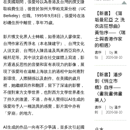
在美國期間，張愛玲以為香港及台灣的撰文賺
取稿費生活，後曾於加州大學柏克萊分校（UC
【新書】《蕩
Berkeley）任職。1995年9月8日，張愛玲在洛
垢曼尼亞 之 洗
杉磯住所中離世，享年75歲。
衣店狂想曲》
黃怡序——〈瑞
影片獲文化界人士轉載，如香港詩人廖偉棠、
士與香港作家
台灣作家石秀淨名（本名陳建宇）、台灣文化
的相遇〉
人須文蔚、台灣詩人陳昌遠及馬來西亞寫作人
書序
| by
黃
怡
| 2026-08-10
楊邦尼等。其中須文蔚在社交媒體上寫道，影
片通過反思性的音樂和富有表現力的影像，展
現了張愛玲在遠離上海故土的過程中如何應對
【新書】潘步
新環境、人際關係以及創作。在美國的歲月
釗《悄立市
裡，她繼續寫作和翻譯，留下了深遠的影響，
橋》自序——
不僅對東方文學世界，也對西方文學世界產生
〈畫我畫佛畫
美人〉
了持久的激盪。不過，亦有人覺得以AI生成的
張愛玲予人一種詭異的感覺，影片當中亦有
書序
| by
潘步
釗
| 2026-08-10
「穿崩」的地方。
AI生成的作品一向有不少爭議，並多次引起國
止水