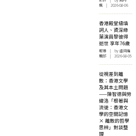
影評
| by
周丹
楓
| 2026-08-06
香港殿堂級填
詞人、資深綠
葉演員黎彼得
逝世 享年76歲
報導
| by 虛詞編
輯部 | 2026-08-05
從視差到離
散：香港文學
及其本土問題
——陳智德與勞
緯洛「根著與
流徙：香港文
學的空間記憶
× 離散的哲學
思辨」對談整
理