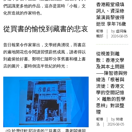
香港殿堂級填
們認識更多他的作品，這亦是當時「小報」文
詞人、資深綠
化所造就的作家特色。
葉演員黎彼得
逝世 享年76歲
從買書的愉悅到藏書的悲哀
報導
| by 虛詞編
輯部 | 2026-08-05
昔日報業令作家輩出，文學經典湧現，而書店
的遍地開花也令閱讀習慣蔚然成風，讀者得以
從視差到離
到處俯拾好書。鄭明仁隨即分享舊書和樓上書
散：香港文學
及其本土問題
店的圖片，霎時倒流半世紀的時光：
——陳智德與勞
緯洛「根著與
流徙：香港文
學的空間記憶
× 離散的哲學
思辨」對談整
理
報導
| by 勞緯
洛 | 2026-08-05
（位於灣仔軒尼詩道的三益書店，蕭老闆連同