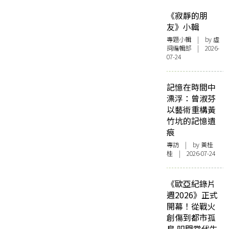
《寂靜的朋
友》小輯
專題小輯
| by 虛
詞編輯部 | 2026-
07-24
記憶在時間中
漂浮：曾淑芬
以藝術重構黃
竹坑的記憶遺
痕
專訪
| by 黃桂
桂 | 2026-07-24
《歐亞紀錄片
週2026》正式
開幕！從戰火
創傷到都市孤
島 叩問當代生