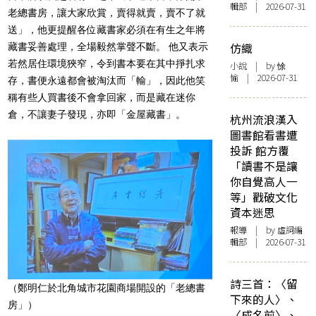
輯部 | 2026-07-31
老總書房，讓大家欣賞，賣得就賣，賣不了就
送」，他更提醒各位藏書家必須在有生之年將
仿織
藏書妥善處理，全場毅然掌聲不斷。 他又表示
若然居住環境狹窄，令到書本要在其中掙扎求
小說
| by 悇
愉 | 2026-07-31
存，書便永遠都會被淘汰而「輸」，因此他笑
稱有些人買書後不會拿回家，而是藏在迷你
倉，不讓妻子發現，亦即「金屋藏書」。
杭州流浪漢入
圖書館看書遭
投訴 館方覆
「讀書不是讓
你自覺高人一
等」戳破文化
資本迷思
報導
| by 虛詞編
輯部 | 2026-07-31
詩三首：〈留
（鄭明仁於
北角城市花園商場
開設的「老總書
下來的人〉、
房」）
〈成名前〉、