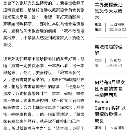
是台下的
張順光先生轉賣的。」
新書也收錄了
業界憂標籤氾
這轉賣過程，是緣於
香港收藏家協會前會長張
濫恐令大眾麻
木
順光某次來電，說：「老總，有好東西關照，
來嚤羅街喝杯茶」，鄭明仁本以為他會索價很
報導
| by 虛詞編
輯部 | 2026-08-03
高，豈料他叫出很合理的價錢，「我不敢當場
笑出來」，不禁讓人感受到藏書家入手寶物的
喜悅。
無法跨越的理
解
後來鄭明仁嘆喟不懂珍惜過往的某些好書，勸
散文
| by 彭慧
瑜 | 2026-07-31
喻「買書一定要買兩本，一本自己看，另一本
藏起來」。然而，樊善標說：「藏書再多的
人，也有書是要放棄的。」鄭明仁頓時黯然神
何詩蓓8月舉女
傷，想起新書末篇周先生的故事，「他是我的
性專屬讀書會
朋友，行走拍賣場幾廿年，書本、碑帖、畫作
共讀西西及
無不收藏，後來無法控制，被一位女士召回收
Bonnie
Garmus名著 以
站來收書，合共七輛回收車送至深水埗，然後
閱讀啟發個人
按一輛輛車售賣。」他一臉凝重地說：「藏書
成長
家有種悲哀的歷程，就是你不能控制自己的
報導
| by 虛詞編
書，所以我趁着有生之年出了這本書，亦開了