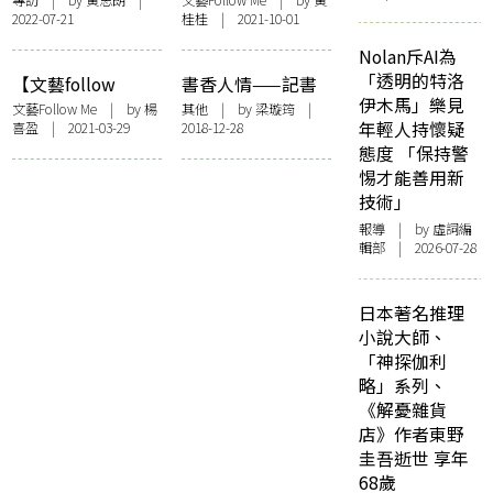
2022-07-21
桂桂 | 2021-10-01
好好照顧舊書——
位店長 七個主
訪「老總書房」鄭
題 訪「七份一書
Nolan斥AI為
明仁
店」
「透明的特洛
【文藝follow
書香人情——記書
伊木馬」樂見
me】一拳書館：深
展裡的舊書店
文藝Follow Me
| by
楊
其他
| by
梁璇筠
|
年輕人持懷疑
喜盈
| 2021-03-29
2018-12-28
水埗的賣菜書店
態度 「保持警
—— 訪問龐一鳴
惕才能善用新
技術」
報導
| by 虛詞編
輯部 | 2026-07-28
日本著名推理
小說大師、
「神探伽利
略」系列、
《解憂雜貨
店》作者東野
圭吾逝世 享年
68歲