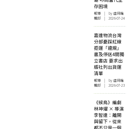
存困境
報導
| by 虛詞編
輯部 | 2026-07-24
嘉達物流台灣
分部憂踩紅線
拒運「違規」
書及停送4間獨
立書店 要求出
版社列出貨運
清單
報導
| by 虛詞編
輯部 | 2026-07-23
《候鳥》編劇
林坤燿 × 導演
李智達：離開
與留下，從來
都不只是一個