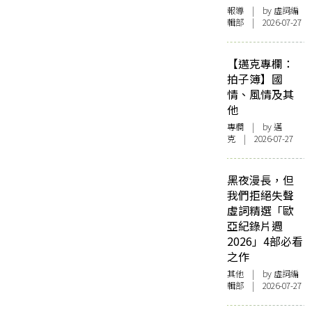
報導
| by 虛詞編
輯部 | 2026-07-27
【邁克專欄：
拍子簿】國
情、風情及其
他
專欄
| by
邁
克
| 2026-07-27
黑夜漫長，但
我們拒絕失聲
虛詞精選「歐
亞紀錄片週
2026」4部必看
之作
其他
| by 虛詞編
輯部 | 2026-07-27