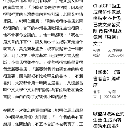
生所以對這本書特別有印象。」他又提及鄰街
ChatGPT拒生
的廣華書局，「小時候進去覺得很悶，因為覺
成模仿作家風
得那裡賣的台灣叢書內容特別深，老闆又神情
格指令 在世及
兇惡。」鄭明仁回應：「那時候很多書店老闆
已故文豪皆受
都很惡的，台下的神州書店歐陽先生也很惡，
限 改提供相近
他不會和你交談的。」他一時感嘆：「我在一
氛圍「原創」
篇文章的序言中，談及自己半世紀以來走過什
文字
麼書店，真是繁花盛放，現在說起來也一眶眼
報導
| by 虛詞編
輯部 | 2026-08-04
淚。到了現在，香港基本上已經被大書店壟
斷，小書店很難生存。」樊善標指當時學界很
留意新亞書店，「新亞對我們做研究生的時候
【新書】《賣
很重要，因為那裡有比較罕見的書本，一有新
書者言》編輯
書到，大家都會第一時間去選書」，又憶起當
序
時中文大學中文系部門誤以為有位助教在新亞
書序
| by 阿
豆 | 2026-08-03
書院，而白白等了好幾個小時的誤會。
被問及一次難忘的買書經驗，鄭明仁馬上想起
歐盟AI法案正式
《中國學生周報》創刊號，「一年我總共有百
生效 生成內容
幾期，無間斷的，有五本合訂本被我買了，正
須貼水印識別