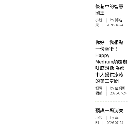
後巷中的智慧
國王
小說
| by 鄧皓
天 | 2026-07-24
你好，我想點
一份藝術！
Happy
Medium顛覆咖
啡廳想像 為都
市人提供療癒
的第三空間
報導
| by 虛詞編
輯部 | 2026-07-24
預謀一場消失
小說
| by 季
明 | 2026-07-24