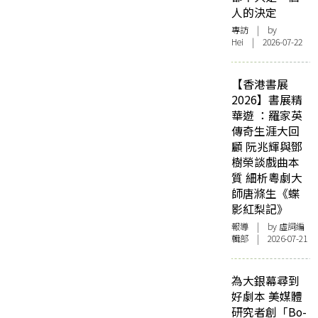
人的決定
專訪
| by
Hei | 2026-07-22
【香港書展
2026】書展精
華遊 ：羅家英
傳奇生涯大回
顧 阮兆輝與鄧
樹榮談戲曲本
質 細析粵劇大
師唐滌生《蝶
影紅梨記》
報導
| by 虛詞編
輯部 | 2026-07-21
為大銀幕尋到
好劇本 美媒體
研究者創「Bo-