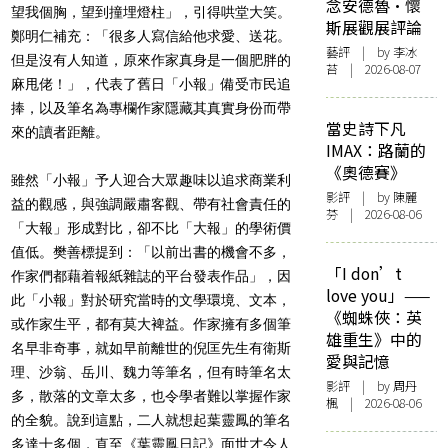
念安德魯·懷
望我個胸，望到撞埋燈柱」，引得哄堂大笑。
斯展觀展評論
鄭明仁補充：「很多人寫信給他求愛、送花。
藝評
| by 李冰
但是沒有人知道，原來作家真身是一個肥胖的
苔 | 2026-08-07
麻甩佬！」，代表了舊日「小報」備受市民追
捧，以及筆名為專欄作家隱藏其真實身份而帶
當史詩下凡
來的讀者距離。
IMAX：路蘭的
《奧德賽》
雖然「小報」予人迎合大眾趣味以追求商業利
影評
| by 陳麗
益的觀感，與強調嚴肅客觀、帶有社會責任的
芬 | 2026-08-06
「大報」形成對比，卻不比「大報」的學術價
值低。樊善標提到：「以前出書的機會不多，
「I don’t
作家們都藉着報紙雜誌的平台發表作品」，因
love you」——
此「小報」對於研究當時的文學環境、文本，
《蜘蛛俠：英
或作家生平，都有莫大裨益。作家擁有多個筆
雄重生》中的
名早非奇事，就如早前離世的倪匡先生有衛斯
愛與記憶
理、沙翁、岳川、魏力等筆名，但有時筆名太
影評
| by
周丹
多，散落的文章太多，也令學者難以掌握作家
楓
| 2026-08-06
的全貌。說到這點，二人就想起葉靈鳳的筆名
多達十多個，直至《葉靈鳳日記》面世才令人