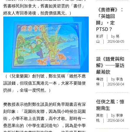
舊書移民到加拿大，舊書如黃碧雲的「書仔」
《奧德賽》：
經友人寄回香港後，拍賣價值萬元。）
「英雄回
歸」，定
PTSD？
影評
| by 易
山 | 2026-08-05
談《錯覺與和
解》──筆訪
嚴瀚欽
（《兒童樂園》創刊號，鄭生笑稱「雖然不應
專訪
| by 李浩
該談錢，但現值五萬港元一本，大家不要隨便
榮 | 2026-08-04
扔掉」，全場一度愕然。）
任俠之風：憶
樊教授表示他對鄭生談及的旺角早期書店有深
施南生
刻印象：「花園街友聯，因為我小時候住花園
其他
| by 李焯
街，小學不敢上去買書，高中才敢。那時有一
桃 | 2026-08-04
疊思果出的《中學生遣詞造句》，因為是中學