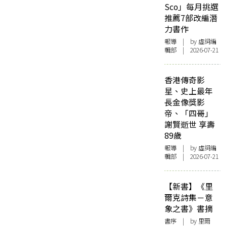
Sco」每月挑選
推薦7部改編潛
力書作
報導
| by 虛詞編
輯部 | 2026-07-21
香港傳奇影
星、史上最年
長金像獎影
帝、「四哥」
謝賢逝世 享壽
89歲
報導
| by 虛詞編
輯部 | 2026-07-21
【新書】《里
爾克詩集－意
象之書》書摘
書序
| by 里爾