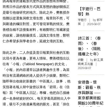
因為報章的連載形式使作品的形態有所轉變，
而舊日作品的發表方式與其形態的微妙關係正
【字遊行·巴
是吸引他做研究的地方。除此之外，樊教授亦
黎】熱
指難以從選集洞察文壇生態，報章則不然，可
字遊行
| by 郭芊
葉 | 2026-08-07
與鄰邊的欄目對照，更可發現筆戰的情況。樊
善標自稱不諳搜集材料，有賴鄭明仁等藏家提
供線索，讓他順藤摸瓜，認識文壇生態，鄭明
詩三首：〈春
仁亦希望多與學者合作，延續文壇的互動。
雨〉、〈春
後〉、〈隔靴
除此之外，二人亦提及昔日報業與社會的互動
搔癢之七年〉
比現今更為有趣，更有人情味。樊善標指出以
詩歌
| by 飲江,莫
凱傑,王兆基 |
往有「小報」(Tabloid Newspaper) 的文化，
2026-08-07
「小報」的內容通常以讀者興趣作主導，為當
時沒有流通網絡的港人提供不少娛樂。鄭明仁
隨即舉出收錄於新書的「中區麗人」故事 ，他
安德魯·懷
斯：觀看、秩
笑指著名報人韓中旋曾以筆名「碧琪」在《信
序與靜謐 ——
報》寫「中區麗人日記」專欄，他把自己描繪
東京都美術館
成一名身材姣好的OL，每天穿着高跟鞋出入中
開館100周年紀
環，吸引不少路邊麻甩佬的眼光，甚至「掛住