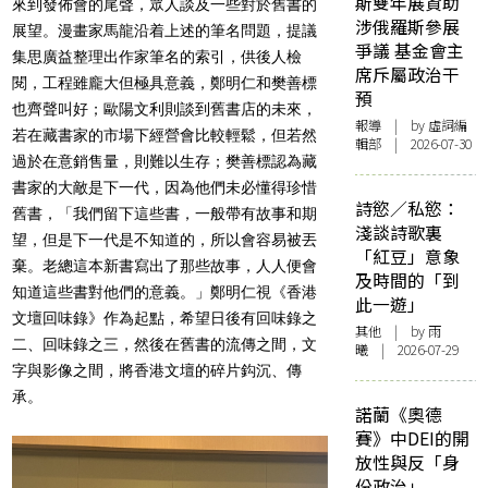
斯雙年展資助
來到發佈會的尾聲，眾人談及一些對於舊書的
涉俄羅斯參展
展望。漫畫家馬龍沿着上述的筆名問題，提議
爭議 基金會主
集思廣益整理出作家筆名的索引，供後人檢
席斥屬政治干
閱，工程雖龐大但極具意義，鄭明仁和樊善標
預
也齊聲叫好；
歐陽文利則談到舊書店的未來，
報導
| by 虛詞編
若在藏書家的市場下經營會比較輕鬆，但若然
輯部 | 2026-07-30
過於在意銷售量，則難以生存；樊善標認為藏
書家的大敵是下一代，因為他們未必懂得珍惜
詩慾／私慾：
舊書，「我們留下這些書，一般帶有故事和期
淺談詩歌裏
望，但是下一代是不知道的，所以會容易被丟
「紅豆」意象
棄。老總這本新書寫出了那些故事，人人便會
及時間的「到
知道這些書對他們的意義。」鄭明仁視《香港
此一遊」
文壇回味錄》作為起點，希望日後有回味錄之
其他
| by 雨
二、回味錄之三，然後在舊書的流傳之間，文
曦 | 2026-07-29
字與影像之間，將香港文壇的碎片鈎沉、傳
承。
諾蘭《奧德
賽》中DEI的開
放性與反「身
份政治」