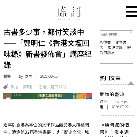
古書多少事，都付笑談中
——「鄭明仁《香港文壇回
奧德賽
獨立書
店
香港書展
寂
味錄》新書發佈會」講座紀
靜的朋友
錄
報導
| by 默言 | 2022-09-15
熱門文章
默言
鄭明仁
香港文壇回味錄
閱讀的盡頭
時評
| by 王建
鏗 | 2026-07-22
《給阿嬤的情
近年以香港為本位的文學作品備受港人積極關
書》：潮水退
注，適逢第32屆香港書展，以「歷史文化 ‧ 城