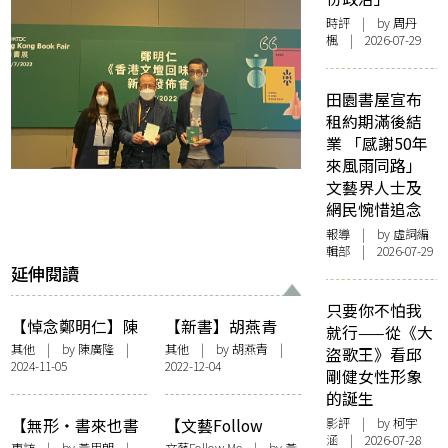
時評
| by
周丹
楓
| 2026-07-29
田園書屋宣布
租約期滿後結
業 「感謝50年
來風雨同路」
文藝界人士及
網民惋惜追念
報導
| by 虛詞編
輯部 | 2026-07-29
延伸閱讀
只要你不怕我
【悼念鄭明仁】陳
【新書】胡燕青
就行——從《大
廣隆悼文
《面對面的離情》
其他
| by 陳廣隆 |
其他
| by
胡燕青
|
盜歌王》看邱
2024-11-05
2022-12-04
書摘——〈靈感〉
剛健女性形象
的誕生
【無形・書來也書
【文藝Follow
影評
| by 柯宇
涵 | 2026-07-28
去】趁在生之年，
me】一間書店 七
專訪
| by
黃思朗
|
文藝Follow Me
| by 黃