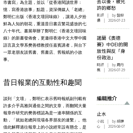
去以後，被允
市書寫」為主題，並以「從香港閱讀世界：
許的鄉愁
憶．寫香港故事」點題，資深傳媒人「老總」
影評
| by 盤柳
鄭明仁出版《香港文壇回味錄》，讓港人夕拾
儂 | 2026-07-23
鮮為人知的朝花，重溫昔日書店繁花盛放的七
八十年代。書展舉辦了鄭明仁《香港文壇回味
諾蘭《奧德
錄》的新書發佈會，更邀得香港中文大學中國
賽》中DEI的開
語言及文學系樊善標教授任嘉賓講者，與台下
放性與反「身
一眾老朋友談舊書、舊書店、舊報紙的小故
份政治」
事。
時評
| by
周丹
楓
| 2026-07-29
昔日報業的互動性和趣聞
編輯推介
談到「文壇」，鄭明仁表示舊時報紙副刊載有
許多介乎高雅與通俗之間的文章，而翻閱大量
報章作研究的樊善標認為是一連串關係的互
止水
動，「就如老總與現場各界朋友的連繫」。他
小說
| by 胡韡
心 | 2026-08-07
借此解釋過往報章上的小說經常設有懸念，是