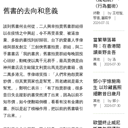
〈行為藝術〉
舊書的去向和意義
詩歌
| by 王培智,
黎喜,潘國亨 |
2026-07-31
談到舊書何去何從，二人興幸拍賣舊書群組得
以在疫情之中興起，令不再受喜愛、被逼放
當繁華落幕
棄、多餘的書找到好歸宿。台下的愛書人李偉
時：在香港閱
雄與朋友創立「三劍俠舊書拍賣」群組，與二
讀東野圭吾
手書書店「我的書房」舊書拍賣群組每晚競投
其他
| by
洛
心頭好，動輒便以萬千元易手，最高賣價是由
楓
| 2026-07-30
神州書店店主歐陽文利賣出馬克思的書籍，值
二萬多港元
。李偉雄笑指：「人們常抱怨賣家
鄧小宇憶施南
炒價，但其實買家也是幫兇，而老總就是最大
生 以珍藏舊照
幫兇。」鄭明仁表示：「有了拍賣群後，很多
細數昔日歲月
昔日失去蹤影的書突然湧了出來，因為以前不
其他
| by 鄧小
知市價，如今便翻箱倒櫃，看看有沒有金庸的
宇 | 2026-07-30
書。所以是起了積極作用，把以前的舊書吸引
了出來。」
歐盟終止威尼