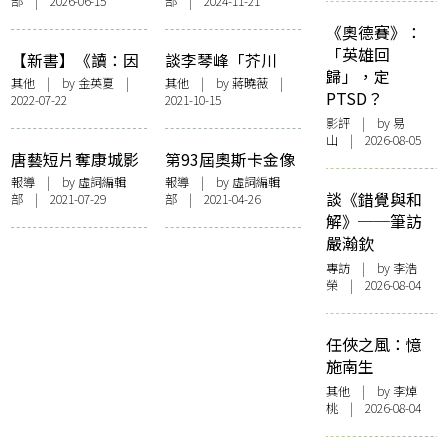
部 | 2026-06-15
部 | 2024-11-21
獲勝 拒和解只為立
六千字怒控霸凌者
先例 以保護性少眾
的嚴重數位性別暴
《奧德賽》：
群體
力
「英雄回
【新書】《讀：因
談李琴峰「芥川
歸」，定
為有小說，我們得
獎」得獎感言——
其他
| by 金英夏 |
其他
| by
蔣曉薇
|
PTSD？
2022-07-22
2021-10-15
以自由》——作者
文學能是那一絲救
影評
| by 易
的話
贖之光
山 | 2026-08-05
唐藝短片奪康城影
第93屆奧斯卡金像
展「金棕櫚獎」
獎落幕 趙婷奪獎成
報導
| by 虛詞編輯
報導
| by 虛詞編輯
談《錯覺與和
部 | 2021-07-29
部 | 2021-04-26
香港電影人再成國
焦點
解》──筆訪
際焦點
嚴瀚欽
專訪
| by 李浩
榮 | 2026-08-04
任俠之風：憶
施南生
其他
| by 李焯
桃 | 2026-08-04