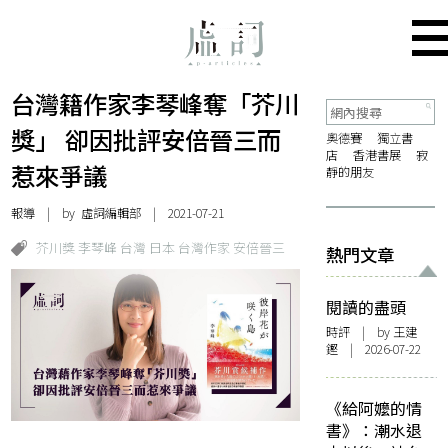
台灣籍作家李琴峰奪「芥川
獎」 卻因批評安倍晉三而
奧德賽
獨立書
店
香港書展
寂
惹來爭議
靜的朋友
報導
| by 虛詞編輯部 | 2021-07-21
芥川獎 李琴峰 台灣 日本 台灣作家 安倍晉三
熱門文章
閱讀的盡頭
時評
| by 王建
鏗 | 2026-07-22
《給阿嬤的情
書》：潮水退