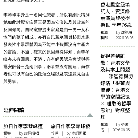
香港殿堂級填
詞人、資深綠
李琴峰本身是一名同性戀者，所以有網民猜測
葉演員黎彼得
她如此討厭安倍晉三是因為安倍以及其政黨的
逝世 享年76歲
反同傾向。自民黨曾提出家庭是由一男一女和
報導
| by 虛詞編
他們的孩子組成，亦有自民黨眾議員杉田水脈
輯部 | 2026-08-05
發表性小眾群體因為不能生小孩而沒有生產力
的言論。不過，確實的原因無從得知，而李琴
從視差到離
峰亦未有回應。不過，亦有網民認為奪獎與抨
散：香港文學
批安倍晉三是兩回事，兩者並沒有關連，而作
及其本土問題
者也可以有自己的政治立場以及表達意見自由
——陳智德與勞
與勇氣。
緯洛「根著與
流徙：香港文
學的空間記憶
× 離散的哲學
延伸閱讀
思辨」對談整
理
報導
| by 勞緯
旅日作家李琴峰遭
旅日作家李琴峰發
洛 | 2026-08-05
「惡意爆料」提告
「被迫出櫃聲明」
報導
| by 虛詞編輯
報導
| by 虛詞編輯