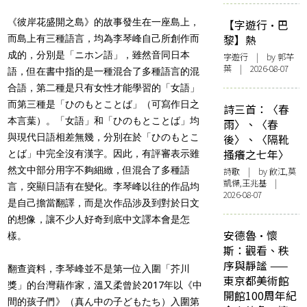
《彼岸花盛開之島》的故事發生在一座島上，
【字遊行·巴
黎】熱
而島上有三種語言，均為李琴峰自己所創作而
成的，分別是「ニホン語」，雖然音同日本
字遊行
| by 郭芊
葉 | 2026-08-07
語，但在書中指的是一種混合了多種語言的混
合語，第二種是只有女性才能學習的「女語」
而第三種是「ひのもとことば」（可寫作日之
詩三首：〈春
本言葉）。「女語」和「ひのもとことば」均
雨〉、〈春
與現代日語相差無幾，分別在於「ひのもとこ
後〉、〈隔靴
搔癢之七年〉
とば」中完全沒有漢字。因此，有評審表示雖
然文中部分用字不夠細緻，但混合了多種語
詩歌
| by 飲江,莫
凱傑,王兆基 |
言，突顯日語有在變化。李琴峰以往的作品均
2026-08-07
是自己擔當翻譯，而是次作品涉及到對於日文
的想像，讓不少人好奇到底中文譯本會是怎
安德魯·懷
樣。
斯：觀看、秩
序與靜謐 ——
翻查資料，李琴峰並不是第一位入圍「芥川
東京都美術館
獎」的台灣藉作家，溫又柔曾於2017年以《中
開館100周年紀
間的孩子們》（真ん中の子どもたち）入圍第