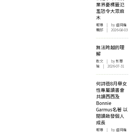
業界憂標籤氾
濫恐令大眾麻
木
報導
| by 虛詞編
輯部 | 2026-08-03
無法跨越的理
解
散文
| by 彭慧
瑜 | 2026-07-31
何詩蓓8月舉女
性專屬讀書會
共讀西西及
Bonnie
Garmus名著 以
閱讀啟發個人
成長
報導
| by 虛詞編