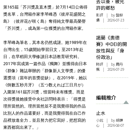
去以後，被允
許的鄉愁
第165屆「芥川獎及直木獎」於7月14日公佈得
獎名單，台灣籍作家李琴峰憑《彼岸花盛開之
影評
| by 盤柳
儂 | 2026-07-23
島》（彼岸花が咲く島）奪得純文學最高榮譽
「芥川獎」，成為第一位獲獎的台灣籍作家。
諾蘭《奧德
李琴峰為筆名，其本名仍然成謎。她1989年在
賽》中DEI的開
台灣出生，15歲開始學習日文，至2013年赴
放性與反「身
份政治」
日，在早稻田大學修讀日本語教育研究科。
2017年寫成第一篇作品《獨舞》並獲得由日本
時評
| by
周丹
楓
| 2026-07-29
《群像》雜誌舉辦的「群像新人文學獎」的優
選獎項（當年的首獎從缺）。在2019年，她以
《倒數五秒月牙》（五つ数えれば三日月が）
入圍第161屆芥川獎，惜當時未有獲獎。而是
編輯推介
次得獎後她接受中央社訪問時表示：「得獎是
理所當然的。理所當然並不是我覺得我的作品
止水
比別人的作品還要好，而是我覺得我在自己作
小說
| by 胡韡
品
裡
放進全力，並且努力把它寫好，把想寫的
心 | 2026-08-07
東西都寫出來了。」