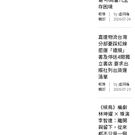
存困境
報導
| by 虛詞編
輯部 | 2026-07-24
嘉達物流台灣
分部憂踩紅線
拒運「違規」
書及停送4間獨
立書店 要求出
版社列出貨運
清單
報導
| by 虛詞編
輯部 | 2026-07-23
《候鳥》編劇
林坤燿 × 導演
李智達：離開
與留下，從來
都不只是一個