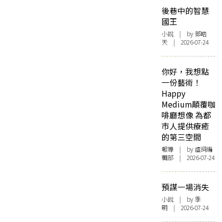
後巷中的智慧
國王
小說
| by 鄧皓
天 | 2026-07-24
你好，我想點
一份藝術！
Happy
Medium顛覆咖
啡廳想像 為都
市人提供療癒
的第三空間
報導
| by 虛詞編
輯部 | 2026-07-24
預謀一場消失
小說
| by 季
明 | 2026-07-24