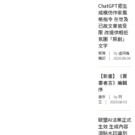
ChatGPT拒生
成模仿作家風
格指令 在世及
已故文豪皆受
限 改提供相近
氛圍「原創」
文字
報導
| by 虛詞編
輯部 | 2026-08-04
【新書】《賣
書者言》編輯
序
書序
| by 阿
豆 | 2026-08-03
歐盟AI法案正式
生效 生成內容
須貼水印識別