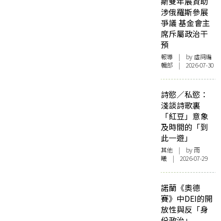
斯雙年展資助
涉俄羅斯參展
爭議 基金會主
席斥屬政治干
預
報導
| by 虛詞編
輯部 | 2026-07-30
詩慾／私慾：
淺談詩歌裏
「紅豆」意象
及時間的「到
此一遊」
其他
| by 雨
曦 | 2026-07-29
諾蘭《奧德
賽》中DEI的開
放性與反「身
份政治」