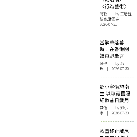
〈行為藝術〉
詩歌
| by 王培智,
黎喜,潘國亨 |
2026-07-31
當繁華落幕
時：在香港閱
讀東野圭吾
其他
| by
洛
楓
| 2026-07-30
鄧小宇憶施南
生 以珍藏舊照
細數昔日歲月
其他
| by 鄧小
宇 | 2026-07-30
歐盟終止威尼