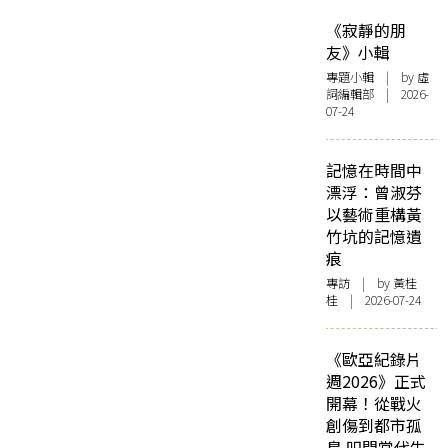
《寂靜的朋
友》小輯
專題小輯
| by 虛
詞編輯部 | 2026-
07-24
記憶在時間中
漂浮：曾淑芬
以藝術重構黃
竹坑的記憶遺
痕
專訪
| by 黃桂
桂 | 2026-07-24
《歐亞紀錄片
週2026》正式
開幕！從戰火
創傷到都市孤
島 叩問當代生