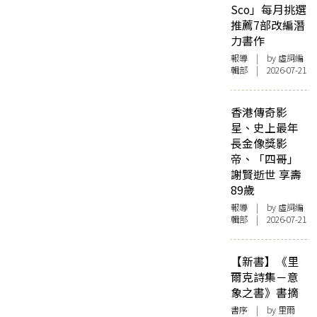
Sco」每月挑選
推薦7部改編潛
力書作
報導
| by 虛詞編
輯部 | 2026-07-21
香港傳奇影
星、史上最年
長金像獎影
帝、「四哥」
謝賢逝世 享壽
89歲
報導
| by 虛詞編
輯部 | 2026-07-21
【新書】《里
爾克詩集－意
象之書》書摘
書序
| by 里爾