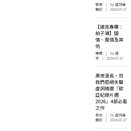
報導
| by 虛詞編
輯部 | 2026-07-27
【邁克專欄：
拍子簿】國
情、風情及其
他
專欄
| by
邁
克
| 2026-07-27
黑夜漫長，但
我們拒絕失聲
虛詞精選「歐
亞紀錄片週
2026」4部必看
之作
其他
| by 虛詞編
輯部 | 2026-07-27