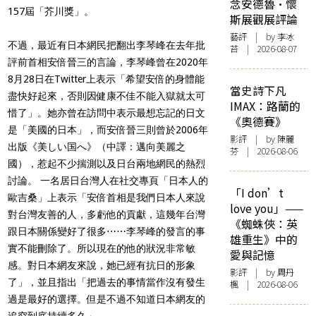
念安德魯·懷
157屆「芥川獎」。
斯展觀展評論
藝評
| by 李冰
不過，最近有日本網民把翻出李琴峰在去年批
苔 | 2026-08-07
評前首相安倍晉三的言論，李琴峰曾在2020年
8月28日在Twitter上表示「希望安倍的身體能
當史詩下凡
盡快好起來，否則因健康不佳不能入獄就太可
IMAX：路蘭的
惜了」。她亦曾在訪問中表示最想忘記的日文
《奧德賽》
是「美國的日本」，而安倍晉三則曾於2006年
影評
| by 陳麗
出版《美しい国へ》（中譯：邁向美麗之
芬 | 2026-08-06
國），惹起不少揣測以及日台兩地網民的熱烈
討論。 一名居日台灣人在社交專頁「日本人的
「I don’t
歐吉桑」上表示「安倍首相是我們日本人來說
love you」——
對台灣友善的人，多虧他的貢獻，這幾年台灣
《蜘蛛俠：英
跟日本關係變好了很多⋯⋯李琴峰的發言的事
雄重生》中的
實不能刪除了。所以現在的他的狀況非常敏
愛與記憶
感。對日本網友來說，她已經有抗日的形象
影評
| by
周丹
了」，並且指出「把過去的事情當作沒有發生
楓
| 2026-08-06
過是最好的選擇。但是不過不知道日本網友的
追究到底持續多久」。