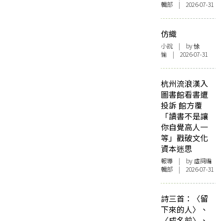
輯部 | 2026-07-31
仿織
小說
| by 悇
愉 | 2026-07-31
杭州流浪漢入
圖書館看書遭
投訴 館方覆
「讀書不是讓
你自覺高人一
等」戳破文化
資本迷思
報導
| by 虛詞編
輯部 | 2026-07-31
詩三首：〈留
下來的人〉、
〈成名前〉、