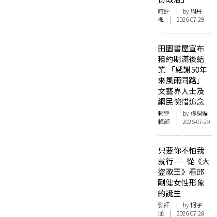
時評
| by
周丹
楓
| 2026-07-29
田園書屋宣布
租約期滿後結
業 「感謝50年
來風雨同路」
文藝界人士及
網民惋惜追念
報導
| by 虛詞編
輯部 | 2026-07-29
只要你不怕我
就行——從《大
盜歌王》看邱
剛健女性形象
的誕生
影評
| by 柯宇
涵 | 2026-07-28