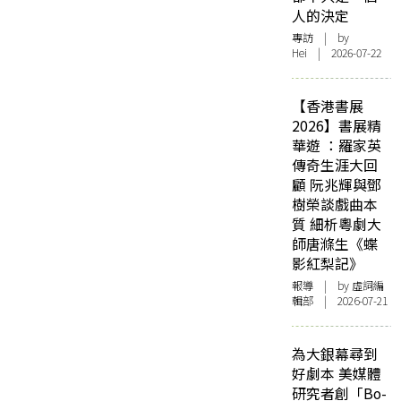
人的決定
專訪
| by
Hei | 2026-07-22
【香港書展
2026】書展精
華遊 ：羅家英
傳奇生涯大回
顧 阮兆輝與鄧
樹榮談戲曲本
質 細析粵劇大
師唐滌生《蝶
影紅梨記》
報導
| by 虛詞編
輯部 | 2026-07-21
為大銀幕尋到
好劇本 美媒體
研究者創「Bo-