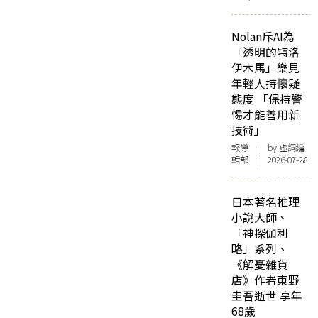
Nolan斥AI為
「透明的特洛
伊木馬」樂見
年輕人持懷疑
態度 「保持警
惕才能善用新
技術」
報導
| by 虛詞編
輯部 | 2026-07-28
日本著名推理
小說大師、
「神探伽利
略」系列、
《解憂雜貨
店》作者東野
圭吾逝世 享年
68歲