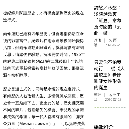
詩慾／私慾：
從紀錄片閱讀歷史，才有機會讀到歷史的現在
淺談詩歌裏
「紅豆」意象
進行式。
及時間的「到
此一遊」
雨傘運動已經有四年歷史，但香港卻仍活在傘
其他
| by 雨
後的影響當中。紀錄片在雨傘運動後開始變得
曦 | 2026-07-29
活躍，但雨傘運動距離還近，就算電影有深刻
反思，情緒仍在騷動。沉澱需要時間，1985年
只要你不怕我
的經典二戰紀錄片
Shoah
在二戰後四十年以訪
就行——從《大
談的形式重新探索被麈封的鮮明回憶，那份沉
盜歌王》看邱
澱辛辣卻醇厚。
剛健女性形象
的誕生
歷史是過去式的，同時是永恆的現在進行式。
影評
| by 柯宇
有經歷的人被改變人生、激情沉澱成回憶，歷
涵 | 2026-07-28
史會一直延續下去。更重要的是，歷史裡充滿
不同的碎片，包括錯失的機會、未兌現的承諾
和失落的希望，每一代人都擁有微弱的「彌賽
亞力量（Messianic power）」，可以拯救失落
編輯推介