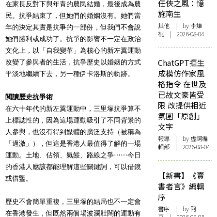
任俠之風：憶
在家長反對下與年青的農民結婚，最後成為農
施南生
民。抗爭結束了，但她們的婚姻沒有。她們當
其他
| by 李焯
年的決定其實是抗爭的一部份，但我們不會說
桃 | 2026-08-04
她們勝利或成功了。抗爭的影響不一定在政治
文化上，以「自我變革」為核心的新左翼運動
ChatGPT拒生
改變了參與者的生活，抗爭歷史以婚姻的方式
成模仿作家風
平淡地繼續下去，另一種伊卡洛斯的軌跡。
格指令 在世及
已故文豪皆受
閲讀歷史抗爭術
限 改提供相近
在六十年代的新左翼運動中，三里塚抗爭算不
氛圍「原創」
上標誌性的，因為這場運動吸引了不同背景的
文字
人參與，也沒有得到媒體的廣泛支持（被稱為
報導
| by 虛詞編
「過激」），但這是香港人最值得了解的一場
輯部 | 2026-08-04
運動。土地、佔領、氣餒、路線之爭⋯⋯今日
的香港人應該都能理解這些關鍵詞，可以借鏡
【新書】《賣
或借鑒。
書者言》編輯
序
歷史不會簡單重複，三里塚的結局也不一定會
書序
| by 阿
在香港發生，但既然兩個場波瀾壯闊的運動有