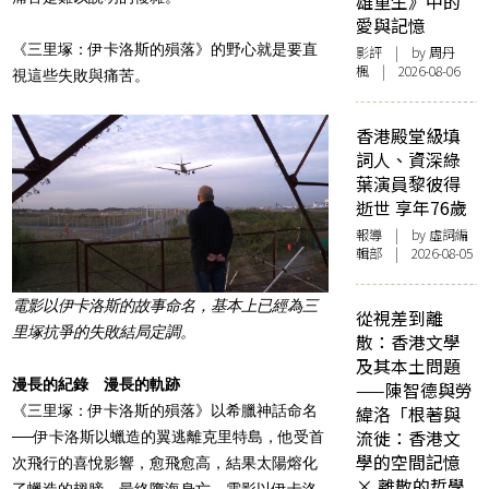
雄重生》中的
愛與記憶
《三里塚：伊卡洛斯的殞落》的野心就是要直
影評
| by
周丹
楓
| 2026-08-06
視這些失敗與痛苦。
香港殿堂級填
詞人、資深綠
葉演員黎彼得
逝世 享年76歲
報導
| by 虛詞編
輯部 | 2026-08-05
電影以伊卡洛斯的故事命名，基本上已經為三
從視差到離
里塚抗爭的失敗結局定調。
散：香港文學
及其本土問題
漫長的紀錄 漫長的軌跡
——陳智德與勞
《三里塚：伊卡洛斯的殞落》以希臘神話命名
緯洛「根著與
流徙：香港文
──伊卡洛斯以蠟造的翼逃離克里特島，他受首
學的空間記憶
次飛行的喜悅影響，愈飛愈高，結果太陽熔化
× 離散的哲學
了蠟造的翅膀，最終墮海身亡。電影以伊卡洛