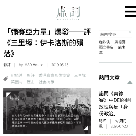
「彌賽亞力量」爆發──評
《三里塚：伊卡洛斯的殞
蜘蛛俠
奧德賽
獨立書店
施南
落》
生
影評
| by MAD House | 2019-05-15
紀錄片
影評
香港真實影像協會
三里塚
熱門文章
菜園村
歷史
社會抗爭
諾蘭《奧德
賽》中DEI的開
放性與反「身
份政治」
時評
| by
周丹
楓
| 2026-07-29