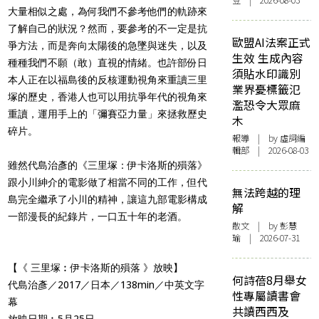
豆 | 2026-08-03
大量相似之處，為何我們不參考他們的軌跡來
了解自己的狀況？然而，要參考的不一定是抗
歐盟AI法案正式
爭方法，而是奔向太陽後的急墜與迷失，以及
生效 生成內容
種種我們不願（敢）直視的情緒。也許部份日
須貼水印識別
本人正在以福島後的反核運動視角來重讀三里
業界憂標籤氾
塚的歷史，香港人也可以用抗爭年代的視角來
濫恐令大眾麻
重讀，運用手上的「彌賽亞力量」來拯救歷史
木
碎片。
報導
| by 虛詞編
輯部 | 2026-08-03
雖然代島治彥的《三里塚：伊卡洛斯的殞落》
跟小川紳介的電影做了相當不同的工作，但代
無法跨越的理
島完全繼承了小川的精神，讓這九部電影構成
解
一部漫長的紀錄片，一口五十年的老酒。
散文
| by 彭慧
瑜 | 2026-07-31
【《 三里塚︰伊卡洛斯的殞落 》放映】
何詩蓓8月舉女
代島治彥／2017／日本／138min／中英文字
性專屬讀書會
幕
共讀西西及
放映日期︰5月25日