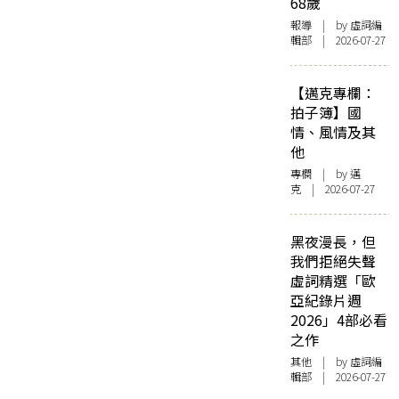
68歲
報導
| by 虛詞編
輯部 | 2026-07-27
【邁克專欄：
拍子簿】國
情、風情及其
他
專欄
| by
邁
克
| 2026-07-27
黑夜漫長，但
我們拒絕失聲
虛詞精選「歐
亞紀錄片週
2026」4部必看
之作
其他
| by 虛詞編
輯部 | 2026-07-27