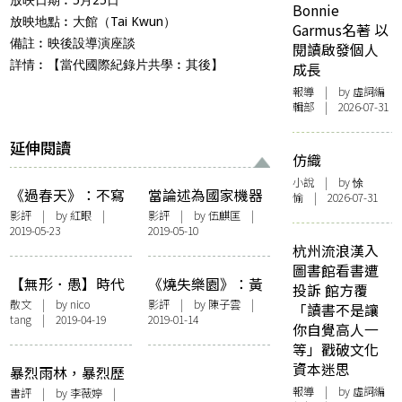
Bonnie
放映地點︰大館（Tai Kwun）
Garmus名著 以
備註︰映後設導演座談
閱讀啟發個人
詳情︰
【當代國際紀錄片共學︰其後】
成長
報導
| by 虛詞編
輯部 | 2026-07-31
延伸閱讀
仿織
小說
| by 悇
《過春天》：不寫
當論述為國家機器
愉 | 2026-07-31
實的寫實，不香港
服務時——南韓紀
影評
| by
紅眼
|
影評
| by 伍麒匡 |
2019-05-23
2019-05-10
的新香港
錄片《金君是誰》
杭州流浪漢入
圖書館看書遭
【無形．愚】時代
《燒失樂園》：黃
投訴 館方覆
失格 愚樂無窮
昏時刻
散文
| by
nico
影評
| by
陳子雲
|
「讀書不是讓
tang
| 2019-04-19
2019-01-14
你自覺高人一
等」戳破文化
資本迷思
暴烈雨林，暴烈歷
史︰張貴興《野豬
報導
| by 虛詞編
書評
| by
李薇婷
|