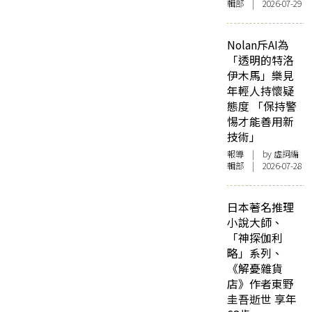
輯部 | 2026-07-29
Nolan斥AI為
「透明的特洛
伊木馬」樂見
年輕人持懷疑
態度 「保持警
惕才能善用新
技術」
報導
| by 虛詞編
輯部 | 2026-07-28
日本著名推理
小說大師、
「神探伽利
略」系列、
《解憂雜貨
店》作者東野
圭吾逝世 享年