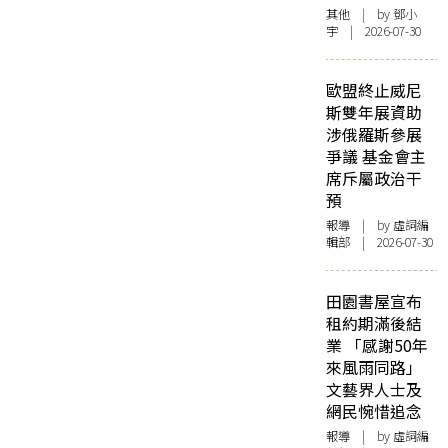
其他
| by 鄧小
宇 | 2026-07-30
歐盟終止威尼
斯雙年展資助
涉俄羅斯參展
爭議 基金會主
席斥屬政治干
預
報導
| by 虛詞編
輯部 | 2026-07-30
田園書屋宣布
租約期滿後結
業 「感謝50年
來風雨同路」
文藝界人士及
網民惋惜追念
報導
| by 虛詞編