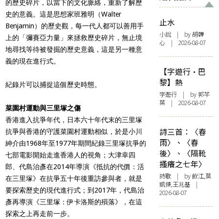
的歷史碎片，以當下的文化脈絡，重新了解歷
史的意義。這是思想家班雅明（Walter
止水
Benjamin）的歷史觀，每一代人都可以善用手
小說
| by 胡韡
上的「彌賽亞力量」來拯救歷史碎片，無止境
心 | 2026-08-07
地尋找等待被發掘的歷史意義，這是另一種意
義的現在進行式。
【字遊行·巴
黎】熱
紀錄片可以捕捉這個歷史時態。
字遊行
| by 郭芊
葉 | 2026-08-07
菜園村運動與三里塚之傷
香港進入抗爭年代，日本六十年代末的三里塚
詩三首：〈春
抗爭與香港的守護菜園村運動相似，於是小川
雨〉、〈春
紳介由1968年至1977年期間紀錄三里塚抗爭的
後〉、〈隔靴
七部電影開始走進香港人的視角；大津幸四
搔癢之七年〉
郎、代島治彥在2014年導演《抵抗的代價：活
詩歌
| by 飲江,莫
在三里塚》在抗爭五十年後重訪參與者，就是
凱傑,王兆基 |
要探索歷史的現代進行式；到2017年，代島治
2026-08-07
彥再導演《三里塚：伊卡洛斯的殞落》，在這
探索之上再走前一步。