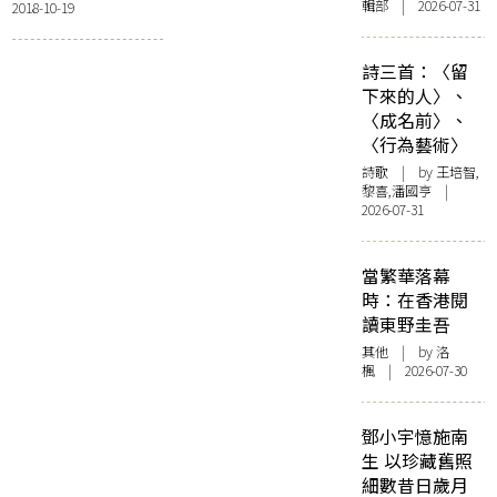
輯部 | 2026-07-31
2018-10-19
渡河》
詩三首：〈留
下來的人〉、
〈成名前〉、
〈行為藝術〉
詩歌
| by 王培智,
黎喜,潘國亨 |
2026-07-31
當繁華落幕
時：在香港閱
讀東野圭吾
其他
| by
洛
楓
| 2026-07-30
鄧小宇憶施南
生 以珍藏舊照
細數昔日歲月