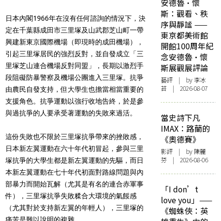
安德魯·懷
斯：觀看、秩
日本內閣1966年在沒有任何諮詢的情況下，決
序與靜謐 ——
定在千葉縣成田市三里塚及山武郡芝山町一帶
東京都美術館
興建新東京國際機場（即現時的成田機場），
開館100周年紀
引起三里塚居民的強烈反對，並自發成立「三
念安德魯·懷
里塚芝山連合機場反對同盟」，長期以激烈手
斯展觀展評論
段阻礙防暴警察及機場公團進入三里塚。抗爭
藝評
| by 李冰
苔 | 2026-08-07
由農民自發支持，但大學生也擔當相當重要的
支援角色。抗爭運動以強行收地告終，於是參
與過抗爭的人要承受著運動的失敗來過活。
當史詩下凡
IMAX：路蘭的
這份失敗也不限於三里塚抗爭帶來的挫敗感，
《奧德賽》
日本新左翼運動在六十年代初冒起，參與三里
影評
| by 陳麗
芬 | 2026-08-06
塚抗爭的大學生都是新左翼運動的先驅，而日
本新左翼運動在七十年代初面對路線問題與內
部暴力而開始瓦解（尤其是有名的連合赤軍事
「I don’t
件），三里塚抗爭失敗糅合大環境的氣餒感
love you」——
（尤其對於支持新左翼的年輕人），三里塚的
《蜘蛛俠：英
痛苦是難以說明的複雜。