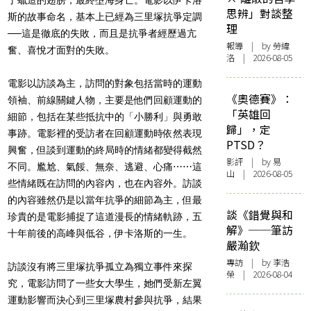
思辨」對談整
斯的故事命名，基本上已經為三里塚抗爭定調
理
──這是徹底的失敗，而且是抗爭者經歷過亢
報導
| by 勞緯
奮、喜悅才面對的失敗。
洛 | 2026-08-05
電影以訪談為主，訪問的對象包括當時的運動
《奧德賽》：
領袖、前線關鍵人物，主要是他們回顧運動的
「英雄回
細節，包括在某些抵抗中的「小勝利」與勇敢
歸」，定
事跡。電影裡的受訪者在回顧運動時依然表現
PTSD？
興奮，但談到運動的終局時的情緒都變得截然
影評
| by 易
不同。尷尬、氣餒、無奈、逃避、心痛⋯⋯這
山 | 2026-08-05
些情緒既在訪問的內容內，也在內容外。訪談
的內容雖然仍是以當年抗爭的細節為主，但最
談《錯覺與和
珍貴的是電影捕捉了這道漫長的情緒軌跡，五
解》──筆訪
十年前後的高峰與低谷，伊卡洛斯的一生。
嚴瀚欽
專訪
| by 李浩
訪談沒有將三里塚抗爭孤立為獨立事件來探
榮 | 2026-08-04
究，電影訪問了一些女大學生，她們受新左翼
運動影響而決心到三里塚農村參與抗爭，結果