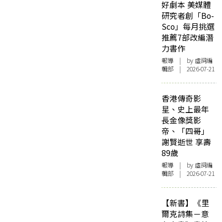
好劇本 美媒體
研究者創「Bo-
Sco」每月挑選
推薦7部改編潛
力書作
報導
| by 虛詞編
輯部 | 2026-07-21
香港傳奇影
星、史上最年
長金像獎影
帝、「四哥」
謝賢逝世 享壽
89歲
報導
| by 虛詞編
輯部 | 2026-07-21
【新書】《里
爾克詩集－意