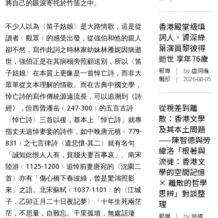
將自己的眼淚寄托於竹笛之中。
香港殿堂級填
不少人以為〈笛子姑娘〉是大路情歌，這是從
詞人、資深綠
讀者﹙觀眾﹚的感受出發，從強伯和他的親人
葉演員黎彼得
卻不然，寫作此詞之時林家幼妹林雁妮因病逝
逝世 享年76歲
世，強伯正是在其病榻旁照顧送別，所以〈笛
報導
| by 虛詞編
子姑娘〉在本質上更像是一首悼亡詩，而非大
輯部 | 2026-08-05
眾單從文本理解的情歌。而在古典中國文學，
悼亡詩的寫作傳統源遠流長，可以追溯到《詩
從視差到離
經》，但西晉潘岳﹙247-300﹚的五言古詩
散：香港文學
〈悼亡詩〉三首以後，基本上「悼亡詩」就專
及其本土問題
指丈夫追悼妻妾的詩作，如中晚唐元稹﹙779-
——陳智德與勞
831﹚之七言律詩〈遣悲懷‧其二〉就有名句
緯洛「根著與
「
誠知此恨人人有，貧賤夫妻百事哀
」、南宋
流徙：香港文
陸游﹙1125-1200﹚追悼前妻唐宛的〈沈園二
學的空間記憶
首〉亦有「
傷心橋下春波綠，曾是驚鴻照影
× 離散的哲學
來」
之語。北宋蘇軾﹙1037-1101﹚的〈江城
思辨」對談整
子．乙卯正月二十日夜記夢〉「
十年生死兩茫
理
茫，不思量，自難忘。千里孤墳，無處話淒
報導
| by 勞緯