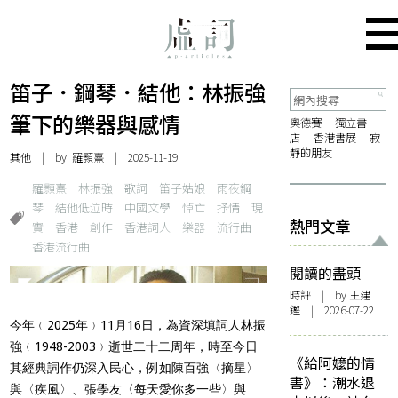
笛子．鋼琴．結他：林振強
筆下的樂器與感情
奧德賽
獨立書
店
香港書展
寂
靜的朋友
其他
| by 羅顥熹 | 2025-11-19
羅顥熹
林振強
歌詞
笛子姑娘
雨夜鋼
琴
結他低泣時
中國文學
悼亡
抒情
現
熱門文章
實
香港
創作
香港詞人
樂器
流行曲
香港流行曲
閱讀的盡頭
時評
| by 王建
鏗 | 2026-07-22
今年﹙2025年﹚11月16日，為資深填詞人林振
強﹙1948-2003﹚逝世二十二周年，時至今日
《給阿嬤的情
其經典詞作仍深入民心，例如陳百強〈摘星〉
書》：潮水退
與〈疾風〉、張學友〈每天愛你多一些〉與