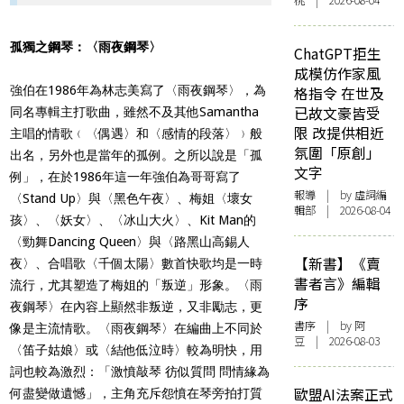
桃 | 2026-08-04
孤獨之鋼琴：〈雨夜鋼琴〉
ChatGPT拒生
成模仿作家風
強伯在1986年為林志美寫了〈雨夜鋼琴〉，為
格指令 在世及
已故文豪皆受
同名專輯主打歌曲，雖然不及其他Samantha
限 改提供相近
主唱的情歌﹙〈偶遇〉和〈感情的段落〉﹚般
氛圍「原創」
出名，另外也是當年的孤例。之所以說是「孤
文字
例」，在於1986年這一年強伯為哥哥寫了
報導
| by 虛詞編
〈Stand Up〉與〈黑色午夜〉、梅姐〈壞女
輯部 | 2026-08-04
孩〉、〈妖女〉、〈冰山大火〉、Kit Man的
〈勁舞Dancing Queen〉與〈路黑山高錫人
【新書】《賣
夜〉、合唱歌〈千個太陽〉數首快歌均是一時
書者言》編輯
流行，尤其塑造了梅姐的「叛逆」形象。〈雨
序
夜鋼琴〉在內容上顯然非叛逆，又非勵志，更
書序
| by 阿
像是主流情歌。〈雨夜鋼琴〉在編曲上不同於
豆 | 2026-08-03
〈笛子姑娘〉或〈結他低泣時〉較為明快，用
詞也較為激烈：「
激憤敲琴 彷似質問 問情緣為
歐盟AI法案正式
何盡變做遺憾
」，主角充斥怨憤在琴旁拍打質