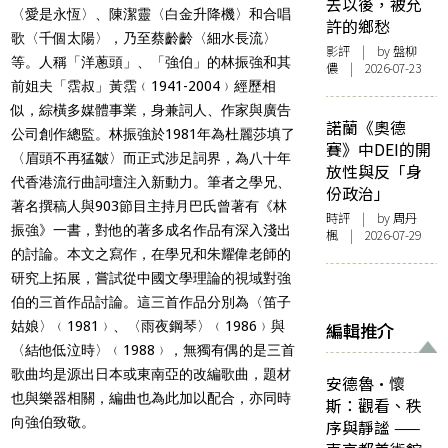
去以後，被允
〈愛是永恆〉、陳潔靈〈白金升降機〉和合唱
許的鄉愁
歌〈千個太陽〉，乃至蔡齡齡〈細水長流〉
影評
| by 盤柳
等。人稱「洋蔥頭」、「強伯」的林振強和其
儂 | 2026-07-23
前姐夫「霑叔」黃霑﹙1941-2004﹚經歷相
似，綜橫多媒體事業，身兼詞人、作家與廣告
諾蘭《奧德
公司創作總監。林振強於1981年為杜麗莎填了
賽》中DEI的開
〈眉頭不再猛皺〉而正式涉足詞界，為八十年
放性與反「身
代香港流行曲詞壇注入新動力。筆者之學兄、
份政治」
著名撰稿人與903節目主持月巴氏曾著有《林
時評
| by
周丹
振強》一書，對他的著多成名作品有深入淺出
楓
| 2026-07-29
的討論。本文之寫作，在學兄和朱耀偉老師的
研究上拓展，嘗試從中國文學理論的視域對強
伯的三首作品討論。這三首作品分別為〈笛子
姑娘〉﹙1981﹚、〈雨夜鋼琴〉﹙1986﹚與
編輯推介
〈結他低泣時〉﹙1988﹚，無獨有偶的是三首
歌曲均是源出日本或東南亞的改編歌曲，題材
安德魯·懷
也與樂器相關，編曲也為此加以配合，亦同時
斯：觀看、秩
向強伯致敬。
序與靜謐 ——