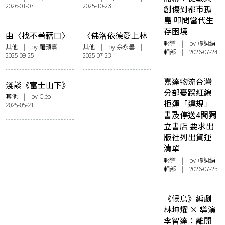
2026-01-07
2025-10-23
合作之作品說起
創傷到都市孤
島 叩問當代生
存困境
由〈找不著藉口〉
〈佛洛依德愛上林
報導
| by 虛詞編
到〈世界多了一個
夕〉：只求傾聽的
其他
| by 羅顥熹 |
其他
| by 余永曇 |
輯部 | 2026-07-24
2025-09-25
2025-07-23
陌生人〉：淺談香
夢境
港流行曲的情歌創
作
嘉達物流台灣
淺談《富士山下》
分部憂踩紅線
與《在青木原的第
其他
| by Cléo |
拒運「違規」
2025-05-21
三天》歌詞中的生
書及停送4間獨
死修行
立書店 要求出
版社列出貨運
清單
報導
| by 虛詞編
輯部 | 2026-07-23
《候鳥》編劇
林坤燿 × 導演
李智達：離開