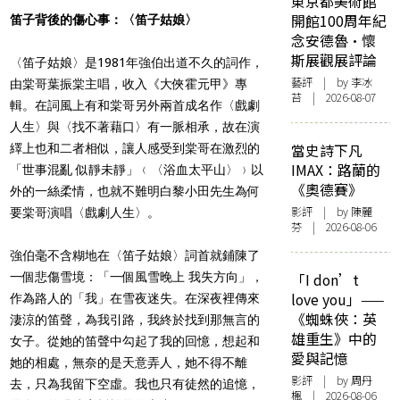
東京都美術館
開館100周年紀
笛子背後的傷心事：〈笛子姑娘〉
念安德魯·懷
斯展觀展評論
〈笛子姑娘〉是1981年強伯出道不久的詞作，
藝評
| by 李冰
由棠哥葉振棠主唱，收入《大俠霍元甲》專
苔 | 2026-08-07
輯。在詞風上有和棠哥另外兩首成名作〈戲劇
人生〉與〈找不著藉口〉有一脈相承，故在演
當史詩下凡
繹上也和二者相似，讓人感受到棠哥在激烈的
IMAX：路蘭的
「
世事混亂 似靜未靜
」﹙〈浴血太平山〉﹚以
《奧德賽》
外的一絲柔情，也就不難明白黎小田先生為何
影評
| by 陳麗
要棠哥演唱〈戲劇人生〉。
芬 | 2026-08-06
強伯毫不含糊地在〈笛子姑娘〉詞首就鋪陳了
一個悲傷雪境：「
一個風雪晚上 我失方向
」，
「I don’t
love you」——
作為路人的「我」在雪夜迷失。在深夜裡傳來
《蜘蛛俠：英
淒涼的笛聲，為我引路，我終於找到那無言的
雄重生》中的
女子。從她的笛聲中勾起了我的回憶，想起和
愛與記憶
她的相處，無奈的是天意弄人，她不得不離
影評
| by
周丹
去，只為我留下空虛。我也只有徒然的追憶，
楓
| 2026-08-06