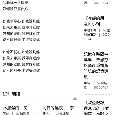
我盼妳一世快樂
明 | 2026-07-24
沒憾沒淚痕伴妳
《寂靜的朋
如他傷妳心 如他說別離
友》小輯
如果未嫌棄 我即奔近妳
專題小輯
| by 虛
無知的結他 難解妳別離
詞編輯部 | 2026-
07-24
仍不願離去 半哭等待妳
如他不關心 如他說別離
記憶在時間中
如果未嫌棄 我即奔近妳
漂浮：曾淑芬
無知的結他 難解妳別離
以藝術重構黃
竹坑的記憶遺
仍不願離去 半哭等待妳
痕
專訪
| by 黃桂
桂 | 2026-07-24
延伸閱讀
《歐亞紀錄片
林振強的「突
向日的黑夜——李
週2026》正式
破」：由與麥潔文
志的《梵高先生》
開幕！從戰火
其他
| by 羅顥熹 |
其他
| by
王兆基
|