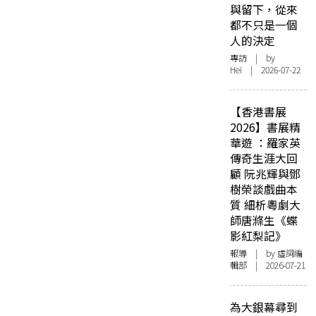
與留下，從來
都不只是一個
人的決定
專訪
| by
Hei | 2026-07-22
【香港書展
2026】書展精
華遊 ：羅家英
傳奇生涯大回
顧 阮兆輝與鄧
樹榮談戲曲本
質 細析粵劇大
師唐滌生《蝶
影紅梨記》
報導
| by 虛詞編
輯部 | 2026-07-21
為大銀幕尋到