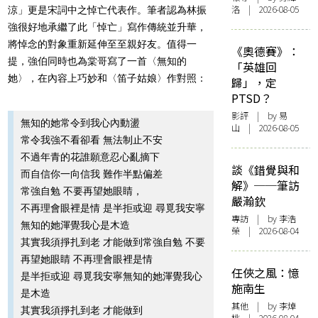
洛 | 2026-08-05
涼
」更是宋詞中之悼亡代表作。筆者認為林振
強很好地承繼了此「悼亡」寫作傳統並升華，
將悼念的對象重新延伸至至親好友。值得一
《奧德賽》：
提，強伯同時也為棠哥寫了一首〈無知的
「英雄回
她〉，在內容上巧妙和〈笛子姑娘〉作對照：
歸」，定
PTSD？
影評
| by 易
無知的她常令到我心內動盪
山 | 2026-08-05
常令我強不看卻看 無法制止不安
不過年青的花誰願意忍心亂摘下
談《錯覺與和
而自信你一向信我 難作半點偏差
解》──筆訪
常強自勉 不要再望她眼睛，
嚴瀚欽
不再理會眼裡是情 是半拒或迎 尋覓我安寧
專訪
| by 李浩
無知的她渾覺我心是木造
榮 | 2026-08-04
其實我須掙扎到老 才能做到常強自勉 不要
再望她眼睛 不再理會眼裡是情
任俠之風：憶
是半拒或迎 尋覓我安寧無知的她渾覺我心
施南生
是木造
其他
| by 李焯
其實我須掙扎到老 才能做到