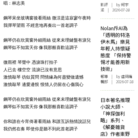
唱：林志美
影評
| by 柯宇
涵 | 2026-07-28
鋼琴呆坐玻璃窗後看雨絲 微涼是這寂寥午夜時
我彈琴望雨 不經意地再奏出一首老調子
Nolan斥AI為
「透明的特洛
鋼琴仍在欣賞窗外細雨絲 從來未理鍵盤有淚兒
伊木馬」樂見
鋼琴似不知當天你 像我那般喜歡這調子
年輕人持懷疑
態度 「保持警
惕才能善用新
微雨裡 琴聲中 憑淚珠打拍子
技術」
人已去 樓空空 流淚已沒有意思
報導
| by 虛詞編
激憤敲琴 彷似質問 問情緣為何盡變做遺憾
輯部 | 2026-07-28
激憤敲琴 邊愛邊恨 恨情人仍留在心傷我心
日本著名推理
鋼琴仍在欣賞窗外細雨絲 從來未理鍵盤有淚兒
小說大師、
鋼琴似不知當天你 像我那般喜歡這調子
「神探伽利
略」系列、
你和誰在今宵倚著看雨絲 和誰互訴熱情說話兒
《解憂雜貨
我仍然在奏 即使你是聽不到此首老調子
店》作者東野