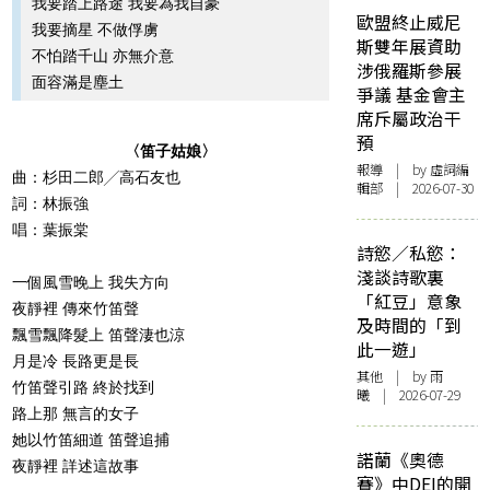
我要踏上路途 我要為我自豪
歐盟終止威尼
我要摘星 不做俘虜
斯雙年展資助
不怕踏千山 亦無介意
涉俄羅斯參展
面容滿是塵土
爭議 基金會主
席斥屬政治干
預
〈笛子姑娘〉
報導
| by 虛詞編
曲：杉田二郎╱高石友也
輯部 | 2026-07-30
詞：林振強
唱：葉振棠
詩慾／私慾：
淺談詩歌裏
一個風雪晚上 我失方向
「紅豆」意象
夜靜裡 傳來竹笛聲
及時間的「到
飄雪飄降髮上 笛聲淒也涼
此一遊」
月是冷 長路更是長
其他
| by 雨
竹笛聲引路 終於找到
曦 | 2026-07-29
路上那 無言的女子
她以竹笛細道 笛聲追捕
諾蘭《奧德
夜靜裡 詳述這故事
賽》中DEI的開