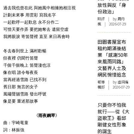
放性與反「身
過去我也曾在此 與她風中相擁抱相注視
份政治」
計劃未來事 用雲彩 寫我名字
時評
| by
周丹
一起歡呼一起歎息 永不分作二
楓
| 2026-07-29
可惜天要作弄 要把她奪去 遺留空虛
我將眼淚 寄笛聲裡 直至 來日再會時
田園書屋宣布
租約期滿後結
冬去春到世上 滿村歡暢
業 「感謝50年
但夜裡 仍聞竹笛聲
來風雨同路」
千個千個晚上 笛聲淒也涼
文藝界人士及
像在唱 誰令每夜長
網民惋惜追念
當再經過雪路 已找不到
報導
| by 虛詞編
舊日那 無言的女子
輯部 | 2026-07-29
風嘯聲舖雪路 發出呼號
像是要 重述那故事
只要你不怕我
就行——從《大
〈雨夜鋼琴〉
盜歌王》看邱
曲：宇崎竜童
剛健女性形象
詞：林振強
的誕生