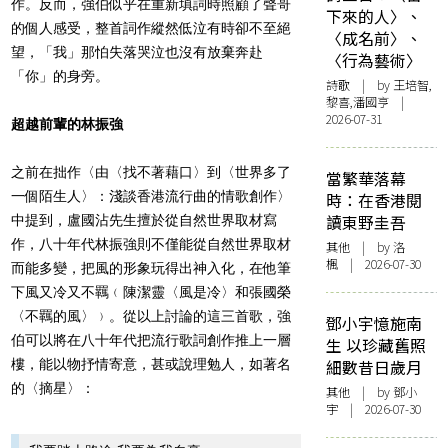
作。反而，強伯似乎在重新填詞時照顧了聲哥
下來的人〉、
的個人感受，整首詞作縱然低泣有時卻不至絕
〈成名前〉、
望，「我」那怕失落哭泣也沒有放棄奔赴
〈行為藝術〉
「你」的身旁。
詩歌
| by 王培智,
黎喜,潘國亨 |
2026-07-31
超越前輩的林振強
之前在拙作〈由〈找不著藉口〉到〈世界多了
當繁華落幕
一個陌生人〉：淺談香港流行曲的情歌創作〉
時：在香港閱
讀東野圭吾
中提到，盧國沾先生擅於從自然世界取材寫
作，八十年代林振強則不僅能從自然世界取材
其他
| by
洛
楓
| 2026-07-30
而能多變，把風的形象玩得出神入化，在他筆
下風又冷又不羈﹙陳潔靈〈風是冷〉和張國榮
〈不羈的風〉﹚。從以上討論的這三首歌，強
鄧小宇憶施南
伯可以將在八十年代把流行歌詞創作推上一層
生 以珍藏舊照
樓，能以物抒情寄意，甚或說理勉人，如著名
細數昔日歲月
的〈摘星〉：
其他
| by 鄧小
宇 | 2026-07-30