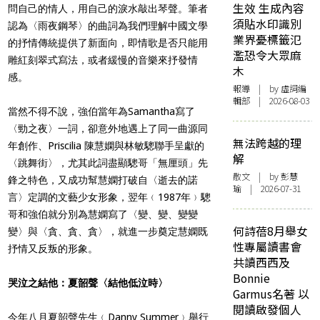
生效 生成內容
問自己的情人，用自己的淚水敲出琴聲。筆者
須貼水印識別
認為〈雨夜鋼琴〉的曲詞為我們理解中國文學
業界憂標籤氾
的抒情傳統提供了新面向，即情歌是否只能用
濫恐令大眾麻
雕紅刻翠式寫法，或者緩慢的音樂來抒發情
木
感。
報導
| by 虛詞編
輯部 | 2026-08-03
當然不得不說，強伯當年為Samantha寫了
〈勁之夜〉一詞，卻意外地遇上了同一曲源同
無法跨越的理
年創作、Priscilia 陳慧嫻與林敏驄聯手呈獻的
解
〈跳舞街〉，尤其此詞盡顯驄哥「無厘頭」先
散文
| by 彭慧
鋒之特色，又成功幫慧嫻打破自〈逝去的諾
瑜 | 2026-07-31
言〉定調的文藝少女形象，翌年﹙1987年﹚驄
哥和強伯就分別為慧嫻寫了〈變、變、變變
何詩蓓8月舉女
變〉與〈貪、貪、貪〉，就進一步奠定慧嫻既
性專屬讀書會
抒情又反叛的形象。
共讀西西及
Bonnie
哭泣之結他：夏韶聲〈結他低泣時〉
Garmus名著 以
閱讀啟發個人
今年八月夏韶聲先生﹙Danny Summer﹚舉行