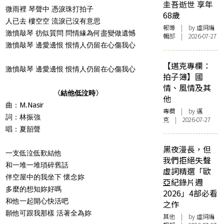
圭吾逝世 享年
微雨裡 琴聲中 憑淚珠打拍子
68歲
人已去 樓空空 流淚已沒有意思
報導
| by 虛詞編
激憤敲琴 彷似質問 問情緣為何盡變做遺憾
輯部 | 2026-07-27
激憤敲琴 邊愛邊恨 恨情人仍留在心傷我心
【邁克專欄：
激憤敲琴 邊愛邊恨 恨情人仍留在心傷我心
拍子簿】國
情、風情及其
〈結他低泣時〉
他
曲：M.Nasir
專欄
| by
邁
詞：林振強
克
| 2026-07-27
唱：夏韶聲
黑夜漫長，但
一支低泣低歎結他
我們拒絕失聲
和一堆一堆瑣碎舊話
虛詞精選「歐
伴空屋中的我坐下 懷念妳
亞紀錄片週
多麼的想知妳好嗎
2026」4部必看
和他一起開心快活吧
之作
願他可跟我那樣 活著全為妳
其他
| by 虛詞編