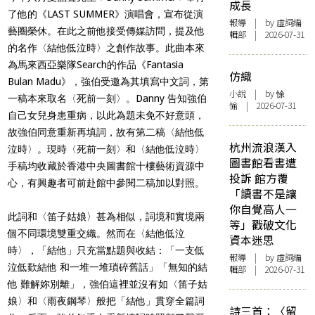
成長
了他的《LAST SUMMER》演唱會，宣布從演
報導
| by 虛詞編
藝圈榮休。在此之前他接受傳媒訪問，提及他
輯部 | 2026-07-31
的名作〈結他低泣時〉之創作故事。此曲本來
為馬來西亞樂隊Search的作品《Fantasia
仿織
Bulan Madu》，強伯受邀為其填寫中文詞，第
小說
| by 悇
一稿本來取名〈死前一刻〉。Danny 告知強伯
愉 | 2026-07-31
自己女兒身患重病，以此為題未免不好意頭，
故強伯同意重新再填詞，故有第二稿〈結他低
杭州流浪漢入
泣時〉。現時〈死前一刻〉和〈結他低泣時〉
圖書館看書遭
手稿均收藏於香港中央圖書館十樓藝術資源中
投訴 館方覆
心，有興趣者可前赴館中參閱二稿加以對照。
「讀書不是讓
你自覺高人一
此詞和〈笛子姑娘〉甚為相似，詞境和實境兩
等」戳破文化
個不同環境雙重交織。然而在〈結他低泣
資本迷思
時〉，「結他」只充當點題與收結：「
一支低
報導
| by 虛詞編
泣低歎結他 和一堆一堆瑣碎舊話
」「
無知的結
輯部 | 2026-07-31
他 難解妳別離
」，強伯這裡並沒有如〈笛子姑
娘〉和〈雨夜鋼琴〉般把「結他」貫穿全篇詞
詩三首：〈留