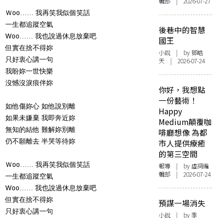
輯部 | 2026-07-27
Ｗoo…… 我再笑我似個笑話
一生都追蹤空氣
後巷中的智慧
Woo…… 我也說過休息放棄吧
國王
但實在捨不得妳
小說
| by 鄧皓
只好衷心講一句
天 | 2026-07-24
我盼妳一世快樂
沒憾沒淚痕伴妳
你好，我想點
一份藝術！
如他傷妳心 如他說別離
Happy
如果未嫌棄 我即奔近妳
Medium顛覆咖
無知的結他 難解妳別離
啡廳想像 為都
仍不願離去 半哭等待妳
市人提供療癒
的第三空間
Ｗoo…… 我再笑我似個笑話
報導
| by 虛詞編
輯部 | 2026-07-24
一生都追蹤空氣
Woo…… 我也說過休息放棄吧
但實在捨不得妳
預謀一場消失
只好衷心講一句
小說
| by 季