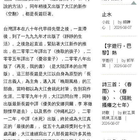
說的方法》。同年稍後又出版了大江的新作
止水
《空翻》，都是長篇巨著。
小說
| by 胡韡
心 | 2026-08-07
台灣譯本在八十年代早得先聲之後，一直滯
後，到了一九九九年才出版了《靜靜的生
活》。之後急起直追，緊貼著大江新作的推
【字遊行·巴
出，在二零零二年譯出了《換取的孩子》，二
黎】熱
零零五年譯出了《憂容童子》，二零零八年出
字遊行
| by 郭芊
葉 | 2026-08-07
版了《再見，我的書》（是大陸譯本的台灣
版）。這三部長篇是大江以自身為原型的「長
江古義人」為主角，邁入其「晚期風格」的三
詩三首：〈春
部曲。當時都以為大江會就此封筆，告別寫作
雨〉、〈春
生涯。二零零九年十月，大江訪問台灣，同時
後〉、〈隔靴
出版最新長篇中譯《優美的安娜貝爾．李 寒徹
搔癢之七年〉
顫慄早逝去》，以及舊作《沖繩札記》。二零
詩歌
| by 飲江,莫
凱傑,王兆基 |
一二年，中譯《水死》出版，終於成為大江真
2026-08-07
正的「最後的書」。從五十九歲得獎到七十五
歲高齡，大江連續寫出了八部長篇和許多其他