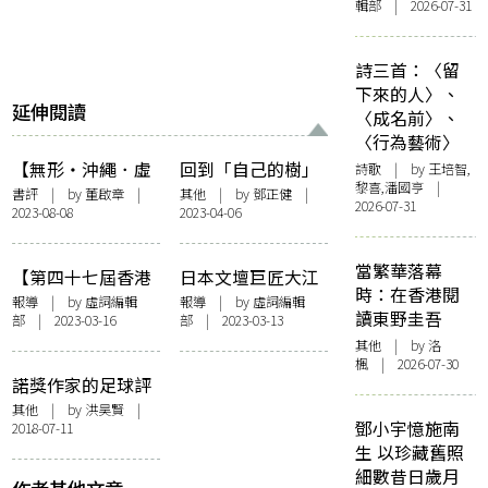
輯部 | 2026-07-31
詩三首：〈留
下來的人〉、
延伸閱讀
〈成名前〉、
〈行為藝術〉
【無形・沖繩．虛
回到「自己的樹」
詩歌
| by 王培智,
黎喜,潘國亨 |
實之旅】面對沖
的根部——悼老人
書評
| by
董啟章
|
其他
| by
鄧正健
|
2026-07-31
2023-08-08
2023-04-06
繩，解構日本
大江健三郎
當繁華落幕
【第四十七屆香港
日本文壇巨匠大江
時：在香港閱
國際電影節】鬼才
健三郎逝世
報導
| by 虛詞編輯
報導
| by 虛詞編輯
讀東野圭吾
部 | 2023-03-16
部 | 2023-03-13
導演伊丹十三全
其他
| by
洛
展 十部經典作全
楓
| 2026-07-30
新修復
諾獎作家的足球評
述︰卡繆無錢買球
其他
| by
洪昊賢
|
鄧小宇憶施南
2018-07-11
鞋 莫言踢過門將
生 以珍藏舊照
細數昔日歲月