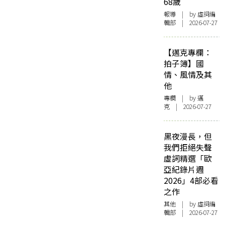
68歲
智人到神人》
報導
| by 虛詞編
輯部 | 2026-07-27
【邁克專欄：
拍子簿】國
情、風情及其
他
專欄
| by
邁
克
| 2026-07-27
黑夜漫長，但
我們拒絕失聲
虛詞精選「歐
亞紀錄片週
2026」4部必看
之作
其他
| by 虛詞編
輯部 | 2026-07-27