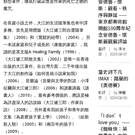
安德魯·懷
類型著作，徹底打破諾獎是作家的死亡之吻的
斯：觀看、秩
魔咒。
序與靜謐 ——
東京都美術館
在長篇小說之外，大江的生活隨筆集也有中譯
開館100周年紀
多種。首先是簡體版《大江健三郎自選隨筆
念安德魯·懷
集》（2000）和《寬鬆的紐帶》（2004）。另
斯展觀展評論
一本談家庭和兒子成長的《康復的家庭》，我
藝評
| by 李冰
讀的是英文版A Healing Family（1996）。
苔 | 2026-08-07
《大江健三郎散文集》（2002）是唯一在香港
出版的大江著作。在台灣方面，二千年後出版
當史詩下凡
了大江的創作論《如何造就小說家如我》
IMAX：路蘭的
（2006）、音樂論《音樂與文學的對談：小澤
《奧德賽》
征爾與大江健三郎》（2006）和讀書講義《讀
影評
| by 陳麗
書人》（2010）。最有參考價值的，應該是極
芬 | 2026-08-06
為詳盡深入的訪談錄《大江健三郎：作家自
語》（2008）。另外還有寫給孩子和青年的散
「I don’t
文集《為甚麼孩子要上學》（2002）、《給新
love you」——
新人類》（2005）和《兩百年的孩子》
《蜘蛛俠：英
（2009）。