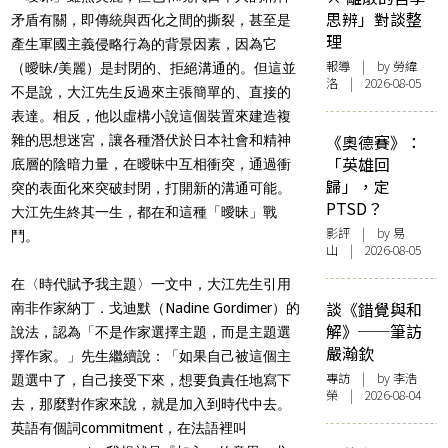
思辨」對談整
矛盾有關，即傳統與西化之間的撕裂，甚至是
理
產生軍國主義侵略行為的背景因素，因為它
報導
| by 勞緯
（曖昧/美麗）是封閉的、拒絕溝通的。但這並
洛 | 2026-08-05
不是說，大江先生反過來主張簡單的、直接的
表達。相反，他以虛構小說這個裝置來建造複
《奧德賽》：
雜的思想迷宮，讓各種潛伏於日本社會和精神
「英雄回
底層的陰暗力量，在曖昧中互相衝突，通過衝
歸」，定
突的表面化來突破封閉，打開新的溝通可能。
PTSD？
大江先生終其一生，都在和這種「曖昧」戰
影評
| by 易
鬥。
山 | 2026-08-05
在〈時代賦予我主題〉一文中，大江先生引用
談《錯覺與和
南非作家納丁．戈迪默（Nadine Gordimer）的
解》──筆訪
說法，認為「不是作家選擇主題，而是主題選
嚴瀚欽
擇作家。」先生繼續說：「如果自己被這個主
專訪
| by 李浩
題選中了，自己接受下來，想要負責任地寫下
榮 | 2026-08-04
去，那麼對作家來說，就是加入到時代中去。
英語有個詞commitment，在法語裡叫