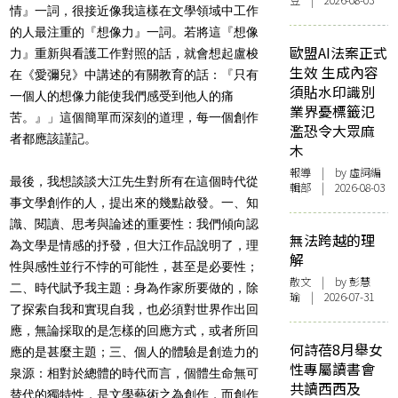
豆 | 2026-08-03
情』一詞，很接近像我這樣在文學領域中工作
的人最注重的『想像力』一詞。若將這『想像
歐盟AI法案正式
力』重新與看護工作對照的話，就會想起盧梭
生效 生成內容
在《愛彌兒》中講述的有關教育的話：『只有
須貼水印識別
一個人的想像力能使我們感受到他人的痛
業界憂標籤氾
苦。』」這個簡單而深刻的道理，每一個創作
濫恐令大眾麻
者都應該謹記。
木
報導
| by 虛詞編
最後，我想談談大江先生對所有在這個時代從
輯部 | 2026-08-03
事文學創作的人，提出來的幾點啟發。一、知
識、閱讀、思考與論述的重要性：我們傾向認
無法跨越的理
為文學是情感的抒發，但大江作品說明了，理
解
性與感性並行不悖的可能性，甚至是必要性；
散文
| by 彭慧
二、時代賦予我主題：身為作家所要做的，除
瑜 | 2026-07-31
了探索自我和實現自我，也必須對世界作出回
應，無論採取的是怎樣的回應方式，或者所回
何詩蓓8月舉女
應的是甚麼主題；三、個人的體驗是創造力的
性專屬讀書會
泉源：相對於總體的時代而言，個體生命無可
共讀西西及
替代的獨特性，是文學藝術之為創作，而創作