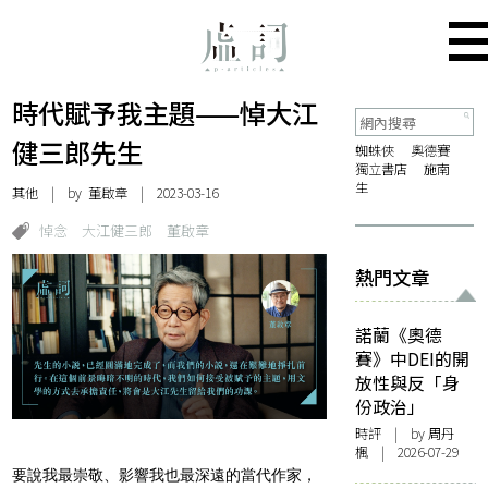
時代賦予我主題——悼大江
健三郎先生
蜘蛛俠
奧德賽
獨立書店
施南
生
其他
| by
董啟章
| 2023-03-16
悼念
大江健三郎
董啟章
熱門文章
諾蘭《奧德
賽》中DEI的開
放性與反「身
份政治」
時評
| by
周丹
楓
| 2026-07-29
要說我最崇敬、影響我也最深遠的當代作家，