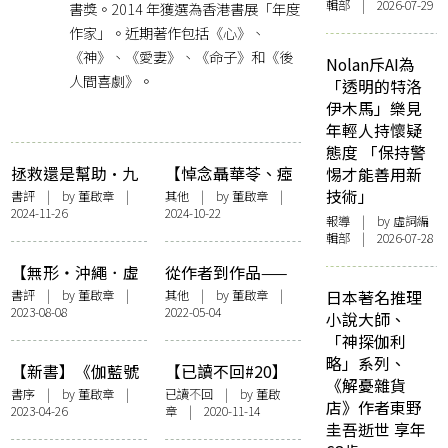
輯部 | 2026-07-29
書獎。2014 年獲選為香港書展「年度
作家」。近期著作包括《心》、
《神》、《愛妻》、《命子》和《後
Nolan斥AI為
人間喜劇》。
「透明的特洛
伊木馬」樂見
年輕人持懷疑
態度 「保持警
拯救還是幫助•九
【悼念聶華苓、瘂
惕才能善用新
七年•玫瑰念珠
弦】記得，我記
技術」
書評
| by
董啟章
|
其他
| by
董啟章
|
2024-11-26
2024-10-22
得，當然記得
報導
| by 虛詞編
輯部 | 2026-07-28
【無形・沖繩．虛
從作者到作品——
實之旅】面對沖
姜濤的光速演化
書評
| by
董啟章
|
其他
| by
董啟章
|
日本著名推理
2023-08-08
2022-05-04
繩，解構日本
小說大師、
「神探伽利
略」系列、
【新書】《伽藍號
【已讀不回#20】
《解憂雜貨
角》推薦序：緊緻
董啟章： 預知人類
書序
| by
董啟章
|
已讀不回
| by
董啟
店》作者東野
2023-04-26
章
| 2020-11-14
的慾望——虛擬的
未來——哈拉瑞
圭吾逝世 享年
文學美容論
《人類大命運：從