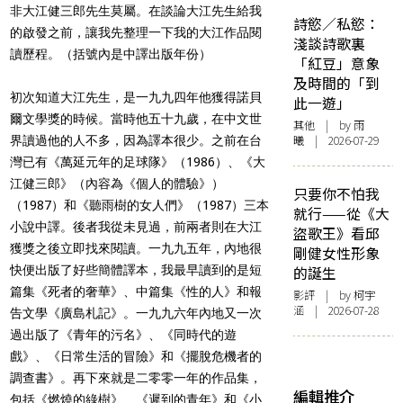
非大江健三郎先生莫屬。在談論大江先生給我
詩慾／私慾：
的啟發之前，讓我先整理一下我的大江作品閱
淺談詩歌裏
讀歷程。（括號內是中譯出版年份）
「紅豆」意象
及時間的「到
初次知道大江先生，是一九九四年他獲得諾貝
此一遊」
爾文學獎的時候。當時他五十九歲，在中文世
其他
| by 雨
曦 | 2026-07-29
界讀過他的人不多，因為譯本很少。之前在台
灣已有《萬延元年的足球隊》（1986）、《大
江健三郎》（內容為《個人的體驗》）
只要你不怕我
（1987）和《聽雨樹的女人們》（1987）三本
就行——從《大
小說中譯。後者我從未見過，前兩者則在大江
盜歌王》看邱
獲獎之後立即找來閱讀。一九九五年，內地很
剛健女性形象
快便出版了好些簡體譯本，我最早讀到的是短
的誕生
篇集《死者的奢華》、中篇集《性的人》和報
影評
| by 柯宇
涵 | 2026-07-28
告文學《廣島札記》。一九九六年內地又一次
過出版了《青年的污名》、《同時代的遊
戲》、《日常生活的冒險》和《擺脫危機者的
調查書》。再下來就是二零零一年的作品集，
編輯推介
包括《燃燒的綠樹》、《遲到的青年》和《小