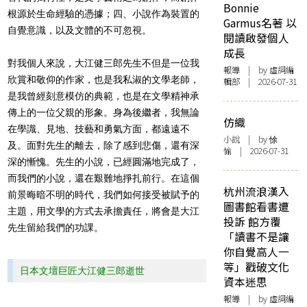
Bonnie
根源於生命經驗的憑據；四、小說作為裝置的
Garmus名著 以
自覺意識，以及文體的不可忽視。
閱讀啟發個人
成長
對我個人來說，大江健三郎先生不但是一位我
報導
| by 虛詞編
欣賞和敬仰的作家，也是我私淑的文學老師，
輯部 | 2026-07-31
是我曾經刻意模仿的典範，也是在文學精神承
傳上的一位父親的形象。身為後繼者，我無論
仿織
在學識、見地、技藝和勇氣方面，都遠遠不
小說
| by 悇
及。面對先生的離去，除了感到悲傷，還有深
愉 | 2026-07-31
深的慚愧。先生的小說，已經圓滿地完成了，
而我們的小說，還在艱難地掙扎前行。在這個
杭州流浪漢入
前景晦暗不明的時代，我們如何接受被賦予的
圖書館看書遭
主題，用文學的方式去承擔責任，將會是大江
投訴 館方覆
先生留給我們的功課。
「讀書不是讓
你自覺高人一
等」戳破文化
日本文壇巨匠大江健三郎逝世
資本迷思
報導
| by 虛詞編