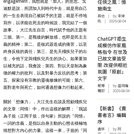
任俠之風：憶
engagement，我想就是『加入』的意思。戈
施南生
迪默是說，所謂加入到時代中去，就是用自己
的一生去表現自己被賦予的主題，就是不停地
其他
| by 李焯
桃 | 2026-08-04
寫作，以求能在死去的時候說，我完結了一個
故事。」大江先生自言，時代賦予他的主題有
三個。第一、是戰後的解放感，也即是民主主
ChatGPT拒生
義的精神；第二、是核武器造成的痛苦，以至
成模仿作家風
格指令 在世及
終身反核的責任；第三、是先天殘疾兒子的出
已故文豪皆受
生，令他下定與殘疾兒共生的決心。如果要加
限 改提供相近
以補充的話，我會說：第四、對以天皇制為象
氛圍「原創」
徵的權力的批判，以及對暴力反抗的思考；第
文字
五、探索沒有宗教的靈魂修煉的可能；第六、
報導
| by 虛詞編
面對老年與死亡，如何通過想像力行動起來。
輯部 | 2026-08-04
關於「想像力」，大江先生在談及照顧殘疾兒
【新書】《賣
的文章〈同情〉中，作出這樣的解釋：「我認
書者言》編輯
為子規（正岡子規，俳句家）所說的『同情』
序
一詞的含義，是指以自身主動的心態去積極地
書序
| by 阿
猜想對方內心的力量。這樣一來，子規的『同