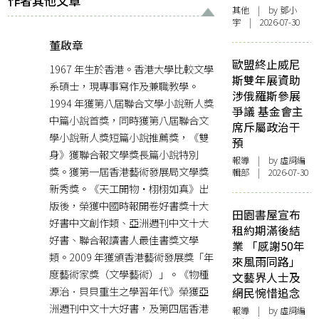
作者其他文章
其他
| by 鄧小
宇 | 2026-07-30
董啟章
歐盟終止威尼
1967 年生於香港。香港大學比較文學
斯雙年展資助
系碩士，現專事寫作及兼職教學。
涉俄羅斯參展
1994 年獲第八屆聯合文學小說新人獎
爭議 基金會主
中篇小說首獎，同時獲第八屆聯合文
席斥屬政治干
學小說新人獎短篇小說推薦獎，《雙
預
身》獲聯合報文學獎長篇小說特別
報導
| by 虛詞編
獎。獲第一屆香港藝術發展局文學獎
輯部 | 2026-07-30
新秀獎。《天工開物・栩栩如真》出
版後，榮獲中國時報開卷好書獎十大
田園書屋宣布
好書中文創作類、亞洲週刊中文十大
租約期滿後結
好書、聯合報讀書人最佳書獎文學
業 「感謝50年
類。2009 年獲頒香港藝術發展獎「年
來風雨同路」
度藝術家獎（文學藝術）」。《物種
文藝界人士及
源治．貝貝重生之學習年代》榮獲亞
網民惋惜追念
洲週刊中文十大好書，及第四屆香港
報導
| by 虛詞編