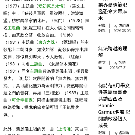
業界憂標籤氾
（1977）主題曲〈
變幻原是永恆
〉（羅文主
濫恐令大眾麻
唱）中，「缺後月重圓」重複兩句，洪波激
木
盪，彷彿鋼琴家的迷狂。《奮鬥》（1978）同
報導
| by 虛詞編
名
主題曲
（甄妮主唱）在大小調之間輕鬆轉
輯部 | 2026-08-03
換，如悲欣交替，收放自如。《前路》
（1981）主題曲〈
東方之珠
〉（甄妮唱）的主
無法跨越的理
歌配上二胡引奏，如泣如訴；副歌仍保持小調
解
旋律，卻似孤刃摩天，令人激奮。《紅顏》
散文
| by 彭慧
（1981）同名
主題曲
、《女黑俠木蘭花》
瑜 | 2026-07-31
（1981）同名
主題曲
皆為葉麗儀主唱，極具爆
發力。〈紅顏〉次段開首的「無力挽、無力再
何詩蓓8月舉女
挽」，真可謂化無力為金剛神力，儼然叩開命
性專屬讀書會
運之門的音符。再如《三相逢》（1983）主題
共讀西西及
曲〈
可曾幸福過
〉同樣由葉麗儀主唱，雖唱腔
Bonnie
較為柔和，探戈的節奏卻可謂「王氣雜兵
Garmus名著 以
氣」。
閱讀啟發個人
成長
此外，葉麗儀主唱的另一曲〈
上海灘
〉來自同
報導
| by 虛詞編