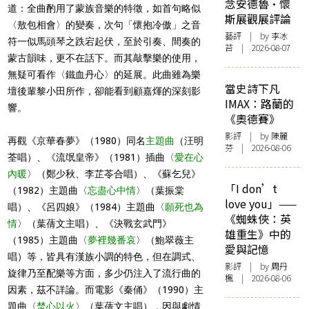
念安德魯·懷
道：全曲酌用了蒙族音樂的特徵，如首句略似
斯展觀展評論
〈敖包相會〉的變奏，次句「懷抱冷傲」之音
藝評
| by 李冰
符一似馬頭琴之跌宕起伏，至於引奏、間奏的
苔 | 2026-08-07
蒙古韻味，更不在話下。而其敲擊樂的使用，
無疑可看作〈鐵血丹心〉的延展。此曲雖為樂
當史詩下凡
壇後輩黎小田所作，卻能看到顧嘉煇的深刻影
IMAX：路蘭的
響。
《奧德賽》
影評
| by 陳麗
再觀《京華春夢》（1980）同名
主題曲
（汪明
芬 | 2026-08-06
荃唱）、《流氓皇帝》（1981）插曲〈
愛在心
內暖
〉（鄭少秋、李芷苓合唱）、《蘇乞兒》
「I don’t
（1982）主題曲〈
忘盡心中情
〉（葉振棠
love you」——
唱）、《呂四娘》（1984）主題曲〈
願死也為
《蜘蛛俠：英
情
〉（葉蒨文主唱）、《決戰玄武門》
雄重生》中的
（1985）主題曲〈
夢裡幾番哀
〉（鮑翠薇主
愛與記憶
唱）等，皆具有漢族小調的特色，但在調式、
影評
| by
周丹
旋律乃至配樂等方面，多少仍注入了流行曲的
楓
| 2026-08-06
因素，茲不詳論。而電影《秦俑》（1990）主
題曲〈
焚心以火
〉（葉蒨文主唱），因與劇情