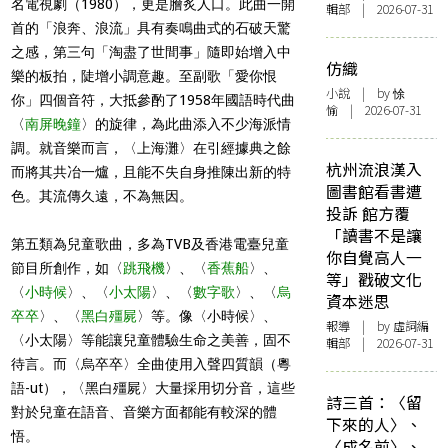
名電視劇（1980），更是膾炙人口。此曲一開
輯部 | 2026-07-31
首的「浪奔、浪流」具有奏鳴曲式的石破天驚
之感，第三句「淘盡了世間事」隨即始增入中
仿織
樂的板拍，陡增小調意趣。至副歌「愛你恨
小說
| by 悇
你」四個音符，大抵參酌了1958年國語時代曲
愉 | 2026-07-31
〈
南屏晚鐘
〉的旋律，為此曲添入不少海派情
調。就音樂而言，〈上海灘〉在引經據典之餘
杭州流浪漢入
而將其共冶一爐，且能不失自身推陳出新的特
圖書館看書遭
色。其流傳久遠，不為無因。
投訴 館方覆
「讀書不是讓
第五類為兒童歌曲，多為TVB及香港電臺兒童
你自覺高人一
節目所創作，如〈
跳飛機
〉、〈
香蕉船
〉、
等」戳破文化
〈
小時候
〉、〈
小太陽
〉、〈
數字歌
〉、〈
烏
資本迷思
卒卒
〉、〈
黑白殭屍
〉等。像〈小時候〉、
報導
| by 虛詞編
〈小太陽〉等能讓兒童體驗生命之美善，固不
輯部 | 2026-07-31
待言。而〈烏卒卒〉全曲使用入聲四質韻（粵
語-ut），〈黑白殭屍〉大量採用切分音，這些
詩三首：〈留
對於兒童在語音、音樂方面都能有較深的體
下來的人〉、
悟。
〈成名前〉、