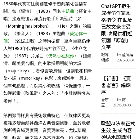
1980年代初前往美國進修學習商業化音樂有
ChatGPT拒生
關。如《親情》（1980）同名
主題曲
（羅文主
成模仿作家風
唱）接近戰後西洋流行歌手所為聖詩（如
格指令 在世及
已故文豪皆受
〈Morning has broken〉、〈He〉之類）的韻
限 改提供相近
致。《播音人》（1983）主題曲〈
愛定你一
氛圍「原創」
個
〉（甄妮主唱）之時尚振奮，至今重聽仍使
文字
人對1980年代的好時光神往不已。《生命之
報導
| by 虛詞編
旅》（1987）片尾曲〈
仍然心在想你
〉（鍾鎮
輯部 | 2026-08-04
濤、鄺美雲合唱）的主歌採用明朗的大調
（major key），看似雲淡風輕，但副歌稍稍暈
【新書】《賣
染小調（minor key）色彩，哀感漸生，最末一
書者言》編輯
個單句點題，而以純小調收結，惝恍無依，一
序
如漢武帝〈秋風辭〉之末句：「少壯幾時兮奈
書序
| by 阿
老何！」
豆 | 2026-08-03
第四類同樣具有藝術歌曲特色，但旋律因更為
歐盟AI法案正式
複雜多變而頗具西洋古典音樂風韻，至於歌者
生效 生成內容
則所需音域更廣闊、音質更嘹亮，尤以葉麗
須貼水印識別
儀、甄妮、羅文等人為當行本色。如《家變》