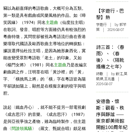
竊以為顧嘉煇的粵語歌曲，大概可分為五類。
【字遊行·巴
第一類是具有戲曲或民樂風格的作品。如《啼
黎】熱
笑因緣》（1974）同名
主題曲
（仙度拉主唱）
字遊行
| by 郭芊
葉 | 2026-08-07
在歌詞、發音、唱腔等方面雖仍具有較強烈的
粵曲特徵，其問世卻被視為粵語流行曲在香港
樂壇取代國語及歐西歌曲主導地位
的轉捩點：
詩三首：〈春
據說選擇仙杜拉主唱，是因為她形象西化，冀
雨〉、〈春
能改變受眾對粵語歌「老土」的印象。又如
後〉、〈隔靴
《楊門女將》（1981）同名
主題曲
乃是改編京
搔癢之七年〉
劇曲調之作，汪明荃在唱「黃沙裡」的「黃」
詩歌
| by 飲江,莫
凱傑,王兆基 |
字、「橫挑馬上將」的「橫」字在粵語皆為陽
2026-08-07
平卻讀如陽上，顯然是在模擬京劇的咬字與唱
腔。
安德魯·懷
斯：觀看、秩
說起〈鐵血丹心〉，就不能不提另一部電視劇
序與靜謐 ——
《成吉思汗》的音樂。《成吉思汗》（1987）
東京都美術館
是與亞視爭強之產物，雖為臨時製作，但主題
開館100周年紀
曲〈
問誰領風騷
〉（羅文、甄妮合唱）頗足稱