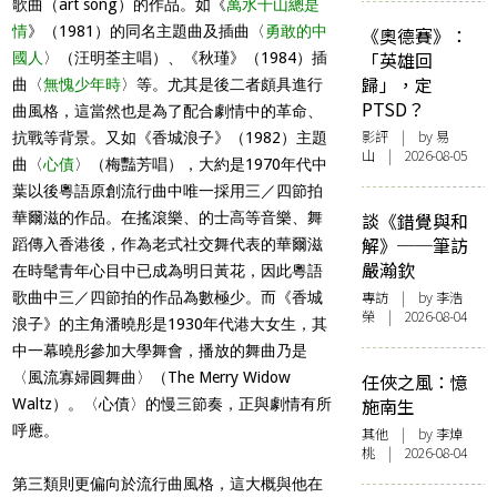
歌曲（art song）的作品。如《
萬水千山總是
情
》（1981）的同名主題曲及插曲〈
勇敢的中
《奧德賽》：
「英雄回
國人
〉（汪明荃主唱）、《秋瑾》（1984）插
歸」，定
曲〈
無愧少年時
〉等。尤其是後二者頗具進行
PTSD？
曲風格，這當然也是為了配合劇情中的革命、
影評
| by 易
抗戰等背景。又如《香城浪子》（1982）主題
山 | 2026-08-05
曲〈
心債
〉（梅豔芳唱），大約是1970年代中
葉以後粵語原創流行曲中唯一採用三／四節拍
華爾滋的作品。在搖滾樂、的士高等音樂、舞
談《錯覺與和
解》──筆訪
蹈傳入香港後，作為老式社交舞代表的華爾滋
嚴瀚欽
在時髦青年心目中已成為明日黃花，因此粵語
專訪
| by 李浩
歌曲中三／四節拍的作品為數極少。而《香城
榮 | 2026-08-04
浪子》的主角潘曉彤是1930年代港大女生，其
中一幕曉彤參加大學舞會，播放的舞曲乃是
〈風流寡婦圓舞曲〉（The Merry Widow
任俠之風：憶
施南生
Waltz）。〈心債〉的慢三節奏，正與劇情有所
呼應。
其他
| by 李焯
桃 | 2026-08-04
第三類則更偏向於流行曲風格，這大概與他在