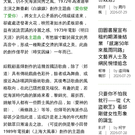
大氣，仍不失海派閨秀之風。1972年為潘迪華
時評
| by
周丹
主演之舞臺劇《白孃孃》創作主題曲〈
愛你變
楓
| 2026-07-29
了愛你
〉，將女主人公矛盾的心情緩緩道來，
卻處處迸發著火花，映照著如水的柔板節奏，
田園書屋宣布
益有波詭雲譎的冷麗之感。1973年電影《明日
租約期滿後結
天涯》的同名
主題曲
，寄愁腸寸斷於羅文的男
業 「感謝50年
高音中，形成一種剛柔交濟的渾成之美。此曲
來風雨同路」
的創作僅早於〈啼笑因緣〉一年而已。
文藝界人士及
網民惋惜追念
綜觀顧嘉煇創作的這幾首國語歌曲，除了〈郊
報導
| by 虛詞編
道〉具有傳統戲曲色彩外，餘者或為舞曲、或
輯部 | 2026-07-29
接近為詠嘆調與藝術歌曲。其後粵語歌曲的風
格取向，在此已隱然窺見端倪。有趣的是，若
只要你不怕我
從海派時代曲的脈絡來看，黎錦光、嚴折西、
就行——從《大
姚敏等人都有一些爵士風的作品，如〈愛神的
盜歌王》看邱
箭〉、〈兩條路上〉等等。但煇哥的海派作品
剛健女性形象
卻甚少染指此道，這或許是老上海的年代相對
的誕生
於聽眾日漸遠去之故。（可提的倒是黎小田替
影評
| by 柯宇
1989年電視劇《上海大風暴》創作的主題曲
涵 | 2026-07-28