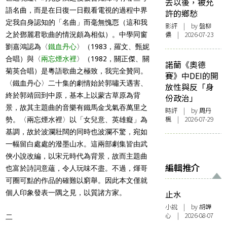
去以後，被允
語名曲，而是在日復一日觀看電視的過程中界
許的鄉愁
定我自身認知的「名曲」而毫無愧恧（這和我
影評
| by 盤柳
儂 | 2026-07-23
之於鄧麗君歌曲的情況頗為相似）。中學同窗
劉嘉鴻認為〈
鐵血丹心
〉（1983，羅文、甄妮
合唱）與〈
兩忘煙水裡
〉（1982，關正傑、關
諾蘭《奧德
菊英合唱）是粵語歌曲之極致，我完全贊同。
賽》中DEI的開
〈鐵血丹心〉二十集的劇情始於郭嘯天遇害、
放性與反「身
終於郭靖回到中原，基本上以蒙古草原為背
份政治」
景，故其主題曲的音樂有鐵馬金戈氣吞萬里之
時評
| by
周丹
楓
| 2026-07-29
勢。〈兩忘煙水裡〉以「女兒意、英雄癡」為
基調，故於波瀾壯闊的同時也波瀾不驚，宛如
一幅留白處處的潑墨山水。這兩部劇集皆由武
俠小說改編，以宋元時代為背景，故而主題曲
編輯推介
也富於詩詞意蘊，令人玩味不盡。不過，煇哥
可圈可點的作品的確難以窮舉。因此本文僅就
個人印象發表一隅之見，以質諸方家。
止水
小說
| by 胡韡
心 | 2026-08-07
二