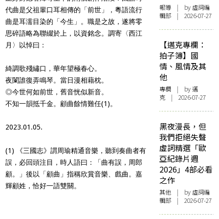
報導
| by 虛詞編
代曲是父祖輩口耳相傳的「前世」，粵語流行
輯部 | 2026-07-27
曲是耳濡目染的「今生」。職是之故，遂將零
思碎語略為聯綴於上，以資銘念。調寄〈西江
【邁克專欄：
月〉以悼曰：
拍子簿】國
情、風情及其
綺調歌殘繡口，華年望極春心。
他
夜闌誰復弄鳴琴。當日漫相藉枕。
專欄
| by
邁
◎今世何如前世，舊音恍似新音。
克
| 2026-07-27
不知一韻抵千金。顧曲餘情難任(1)。
黑夜漫長，但
2023.01.05.
我們拒絕失聲
虛詞精選「歐
(1) 《三國志》謂周瑜精通音樂，聽到奏曲者有
亞紀錄片週
誤，必回頭注目，時人語曰：「曲有誤，周郎
2026」4部必看
顧。」後以「顧曲」指稱欣賞音樂、戲曲。嘉
之作
輝顧姓，恰好一語雙關。
其他
| by 虛詞編
輯部 | 2026-07-27