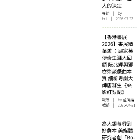
人的決定
專訪
| by
Hei | 2026-07-22
【香港書展
2026】書展精
華遊 ：羅家英
傳奇生涯大回
顧 阮兆輝與鄧
樹榮談戲曲本
質 細析粵劇大
師唐滌生《蝶
影紅梨記》
報導
| by 虛詞編
輯部 | 2026-07-21
為大銀幕尋到
好劇本 美媒體
研究者創「Bo-