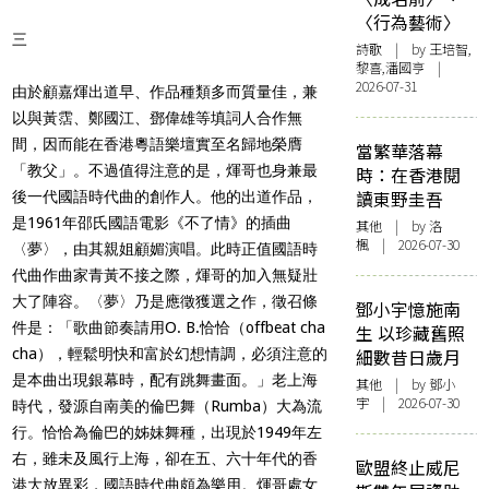
〈行為藝術〉
三
詩歌
| by 王培智,
黎喜,潘國亨 |
2026-07-31
由於顧嘉煇出道早、作品種類多而質量佳，兼
以與黃霑、鄭國江、鄧偉雄等填詞人合作無
間，因而能在香港粵語樂壇實至名歸地榮膺
當繁華落幕
「教父」。不過值得注意的是，煇哥也身兼最
時：在香港閱
讀東野圭吾
後一代國語時代曲的創作人。他的出道作品，
是1961年邵氏國語電影《不了情》的插曲
其他
| by
洛
楓
| 2026-07-30
〈
夢
〉，由其親姐顧媚演唱。此時正值國語時
代曲作曲家青黃不接之際，煇哥的加入無疑壯
大了陣容。〈夢〉乃是應徵獲選之作，徵召條
鄧小宇憶施南
件是：「歌曲節奏請用O. B.恰恰（offbeat cha
生 以珍藏舊照
cha），輕鬆明快和富於幻想情調，必須注意的
細數昔日歲月
是本曲出現銀幕時，配有跳舞畫面。」老上海
其他
| by 鄧小
宇 | 2026-07-30
時代，發源自南美的倫巴舞（Rumba）大為流
行。恰恰為倫巴的姊妹舞種，出現於1949年左
右，雖未及風行上海，卻在五、六十年代的香
歐盟終止威尼
港大放異彩，國語時代曲頗為樂用。煇哥處女