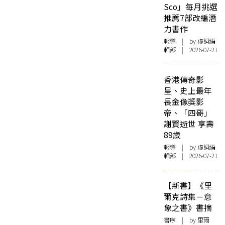
Sco」每月挑選
推薦7部改編潛
力書作
報導
| by 虛詞編
輯部 | 2026-07-21
香港傳奇影
星、史上最年
長金像獎影
帝、「四哥」
謝賢逝世 享壽
89歲
報導
| by 虛詞編
輯部 | 2026-07-21
【新書】《里
爾克詩集－意
象之書》書摘
書序
| by 里爾