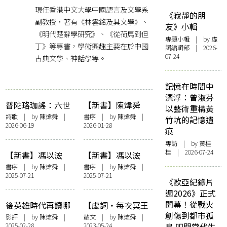
現任香港中文大學中國語言及文學系
《寂靜的朋
副教授，著有《林雲銘及其文學》、
友》小輯
《明代楚辭學研究》、《從荷馬到但
專題小輯
| by 虛
丁》等專書，學術興趣主要在於中國
詞編輯部 | 2026-
07-24
古典文學、神話學等。
記憶在時間中
漂浮：曾淑芬
普陀珞珈謠：六世
【新書】陳煒舜
以藝術重構黃
達賴倉央情歌楚譯
《芳華相接：海派
詩歌
| by
陳煒舜
|
書序
| by
陳煒舜
|
竹坑的記憶遺
2026-06-19
2026-01-28
時代曲十三談》後
痕
記
專訪
| by 黃桂
桂 | 2026-07-24
【新書】馮以浤
【新書】馮以浤
《春風舊雨——回
《春華秋實—拔萃
書序
| by
陳煒舜
|
書序
| by
陳煒舜
|
2025-07-21
2025-07-21
歸前香港教育論說
山上的往事》——
《歐亞紀錄片
長短篇》陳煒舜序
陳煒舜序
週2026》正式
——〈澡雪精神識
開幕！從戰火
後英雄時代再讀哪
【虛詞・每次冥王
素衷〉
創傷到都市孤
吒系列仙怪來源 由
星靠近的時分】冥
影評
| by
陳煒舜
|
散文
| by
陳煒舜
|
2025-02-28
2023-05-24
島 叩問當代生