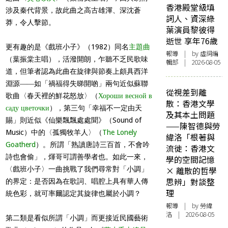
香港殿堂級填
涉及秦代背景，故此曲之高古雄渾、深沈蒼
詞人、資深綠
莽，令人擊節。
葉演員黎彼得
逝世 享年76歲
更有趣的是《戲班小子》（1982）同名
主題曲
報導
| by 虛詞編
（葉振棠主唱），活潑開朗，乍聽不乏民歌味
輯部 | 2026-08-05
道，但筆者認為此曲在旋律與節奏上頗具西洋
淵源――如「禍福得失睇開啲」兩句近似蘇聯
從視差到離
歌曲〈春天裡的鮮花怒放〉（
Хороши весной в
散：香港文學
саду цветочки
），第三句「幸福不一定由天
及其本土問題
賜」則近似《仙樂飄飄處處聞》（Sound of
——陳智德與勞
Music）中的〈孤獨牧羊人〉（
The Lonely
緯洛「根著與
Goatherd
）。所謂「熟讀唐詩三百首，不會吟
流徙：香港文
詩也會偷」，煇哥可謂善學者也。如此一來，
學的空間記憶
〈戲班小子〉一曲挑戰了我們尋常對「小調」
× 離散的哲學
思辨」對談整
的界定：是否因為在歌詞、唱腔上具有華人傳
理
統色彩，就可率爾認定其旋律也屬於小調？
報導
| by 勞緯
洛 | 2026-08-05
第二類是看似所謂「小調」而更接近民國藝術