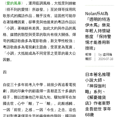
〈
愛的風暴
〉，運用藍調風格，大抵受到姚敏
〈得不到的愛情〉所啟發。）至於煇哥採用民
Nolan斥AI為
歌形式的國語作品，幾乎沒有。這固然可能存
「透明的特洛
在著隨機因素，卻畢竟與他後來的粵語作品以
伊木馬」樂見
「小調」著稱頗有差異。如此大約與作品的風
年輕人持懷疑
格、媒體的類型與受眾的取向有很大關係。煇
態度 「保持警
哥的國語歌曲多為電影歌曲，新文學性較強；
惕才能善用新
粵語歌曲多為電視劇主題曲，受眾更為寬廣，
技術」
「小調」大抵能成為不同背景之受眾的最大公
報導
| by 虛詞編
輯部 | 2026-07-28
因數。
四
日本著名推理
小說大師、
自從三十多年前考入中學，就很少再追看電視
「神探伽利
略」系列、
劇，因此印象中的顧嘉煇一直都是五十多歲的
《解憂雜貨
樣子，難以想像他已年屆九旬。驟知煇哥在加
店》作者東野
國去世，心中「離」了一「離」。此般感觸，
圭吾逝世 享年
一因「前世」之感，一因「今生」之念。這也
68歲
正好對應著煇哥生平的兩個創作階段：國語時