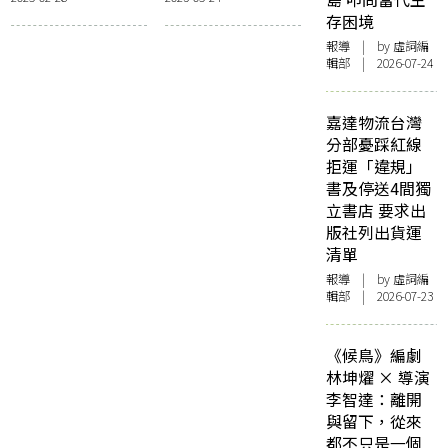
《封神演義》至西
王星的生死神話
存困境
亞神話再到巴比倫
史詩
報導
| by 虛詞編
輯部 | 2026-07-24
嘉達物流台灣
分部憂踩紅線
拒運「違規」
書及停送4間獨
立書店 要求出
版社列出貨運
清單
報導
| by 虛詞編
輯部 | 2026-07-23
《候鳥》編劇
林坤燿 × 導演
李智達：離開
與留下，從來
都不只是一個