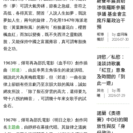
斯雙年展資助
作〈夢〉可謂大氣旁礡，節奏之急緩、音符之
涉俄羅斯參展
爭議 基金會主
高低，各得其宜。開首「人說人生如夢，我說
席斥屬政治干
夢如人生」兩句的旋律，乃化用1947年海派老
預
歌〈黃葉舞秋風〉的兩句「粉臉蘆花白，櫻唇
報導
| by 虛詞編
楓血紅」而加以變奏，既不失西洋之靈動跳
輯部 | 2026-07-30
脫，又能保持中國之富麗雍容，真可謂奪胎換
骨之功。
詩慾／私慾：
淺談詩歌裏
1963年，煇哥再為邵氏電影《血手印》創作插
「紅豆」意象
曲〈
郊道
〉，由反串男主角張生的凌波演唱。
及時間的「到
雖說此片為黃梅戲電影，但〈郊道〉一曲在旋
此一遊」
律上卻頗有些京劇乃至京韻大鼓的風味，誠如
其他
| by 雨
網友所說，「除了裂石穿雲的高亢，還得要九
曦 | 2026-07-29
彎十八拐的轉音」，可謂幾十年來女歌手的試
金石。
諾蘭《奧德
賽》中DEI的開
1967年，煇哥為邵氏電影《明日之歌》創作同
放性與反「身
名
主題曲
，由靜婷在幕後代唱。其旋律之溫婉
份政治」