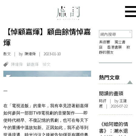
【悼顧嘉煇】顧曲餘情悼嘉
煇
奧德賽
獨立書
店
香港書展
寂
靜的朋友
散文
| by
陳煒舜
| 2023-01-10
陳煒舜
顧嘉煇
悼文
熱門文章
一
閱讀的盡頭
時評
| by 王建
在「電視送飯」的童年，我有幸見證著顧嘉煇
鏗 | 2026-07-22
如何參與一部部TVB電視劇的音樂製作――即
使時代稍早、不復記憶的舊劇，也可在每天下
《給阿嬤的情
午的重播中溫故知新。正因如此，我不必等到
書》：潮水退
世過境遷、時光沙汰之後被告知煇哥有哪些粵