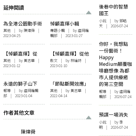
後巷中的智慧
延伸閱讀
國王
小說
| by 鄧皓
為全港公園動手術
悼顧嘉煇小輯
天 | 2026-07-24
——2004年對聯置
其他
| by
陳煒舜
|
專題小輯
| by 虛詞編
2023-04-25
輯部 | 2023-01-27
換事件一瞥
你好，我想點
一份藝術！
【悼顧嘉煇】從
【悼顧嘉煇】從他
Happy
「家輝」到「嘉
人的音樂去看顧嘉
其他
| by
黃志華
|
散文
| by
林綸詩
|
Medium顛覆咖
2023-01-12
2023-01-10
煇」，見證粵語流
煇
啡廳想像 為都
行曲歷史
市人提供療癒
永遠的獅子山下
「節點斷開效應」
的第三空間
告別殿堂級作曲家
續篇——以《世界
報導
| by 虛詞編輯
其他
| by
黃志華
|
報導
| by 虛詞編
部 | 2023-01-04
2022-04-14
顧嘉煇
真細小》為例，為
輯部 | 2026-07-24
詞意黃霑寧願……
作者其他文章
預謀一場消失
小說
| by 季
明 | 2026-07-24
陳煒舜