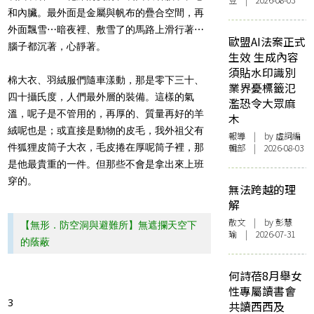
豆 | 2026-08-03
和
內
臟。最外面是金屬與帆布的疊合空間，再
外面飄雪
⋯
暗夜裡、敷雪了的馬路上滑行著
⋯
歐盟AI法案正式
腦子都沉著，心靜著。
生效 生成內容
須貼水印識別
棉大衣、羽絨服們隨車漾動，那是零下三十、
業界憂標籤氾
四十攝氏度，人們最外層的裝備。這樣的氣
濫恐令大眾麻
溫，呢子是不管用的，再厚的、質量再好的羊
木
絨呢也是；或直接是動物的皮毛，我外祖父有
報導
| by 虛詞編
件狐狸皮筒子大衣，毛皮捲在厚呢筒子裡，那
輯部 | 2026-08-03
是他最貴重的一件。但那些不會是拿出來上班
穿的。
無法跨越的理
解
散文
| by 彭慧
【無形．防空洞與避難所】無遮攔天空下
瑜 | 2026-07-31
的蔭蔽
何詩蓓8月舉女
性專屬讀書會
3
共讀西西及