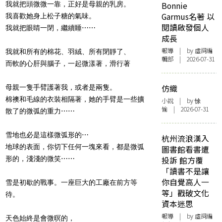
我就把頭微微一靠，正好是母親的乳房。
Bonnie
Garmus名著 以
我喜歡她身上松子糖的氣味。
閱讀啟發個人
我就把眼睛一閉，繼續睡
⋯⋯
成長
報導
| by 虛詞編
我就和所有的棉花、羽絨、所有閉靜了、
輯部 | 2026-07-31
而軟的心肝與腦子，一起微漾著，滑行著
仿織
母親一隻手臂護著我，或者是兩隻。
棉襖和毛線的衣裝相隔著，她的手臂是一些擴
小說
| by 悇
愉 | 2026-07-31
散了的微弧的重力
⋯⋯
雪地也必是這樣微弧形的
⋯
杭州流浪漢入
地球的表面，你切下任何一塊來看，都是微弧
圖書館看書遭
形的，淺淺的微笑
⋯⋯
投訴 館方覆
「讀書不是讓
你自覺高人一
雪是初歇的戰事。一座巨大的工廠在前方等
等」戳破文化
待。
資本迷思
報導
| by 虛詞編
天色始終是會微暝的，