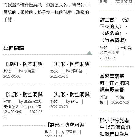
輯部 | 2026-07-31
而我還不懂什麼惡意，無論是人的，時代的
⋯
母親的，柔軟的，松子糖一樣的乳房，甜蜜的
詩三首：〈留
手臂。
下來的人〉、
〈成名前〉、
〈行為藝術〉
延伸閱讀
詩歌
| by 王培智,
黎喜,潘國亨 |
2026-07-31
【虛詞．防空洞與
【無形．防空洞與
避難所】地下不容
避難所】防空洞精
其他
| by 李海燕 |
散文
| by
鄧正健
|
當繁華落幕
2022-06-01
2022-05-26
——讀貝克特《The
神：不免恐懼，與
時：在香港閱
End》
之共存
讀東野圭吾
【無形．防空洞與
【無形．防空洞與
其他
| by
洛
避難所】 一路向歐
避難所】無遮攔天
散文
| by 區區愚生及
詩歌
| by
飲江
|
楓
| 2026-07-30
安迪 @ Gunslinger 不曾
2022-05-25
空下的蔭蔽
遠去的硝煙 | 2022-05-
25
鄧小宇憶施南
【無形．防空洞與
生 以珍藏舊照
避難所】防空洞可
散文
| by
陳智德
|
細數昔日歲月
2022-05-25