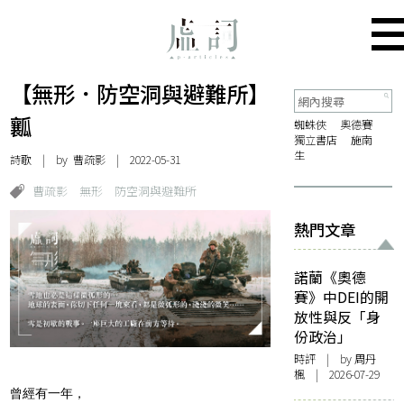
【無形．防空洞與避難所】
瓤
蜘蛛俠
奧德賽
獨立書店
施南
生
詩歌
| by
曹疏影
| 2022-05-31
曹疏影
無形
防空洞與避難所
熱門文章
諾蘭《奧德
賽》中DEI的開
放性與反「身
份政治」
時評
| by
周丹
楓
| 2026-07-29
曾經有一年，