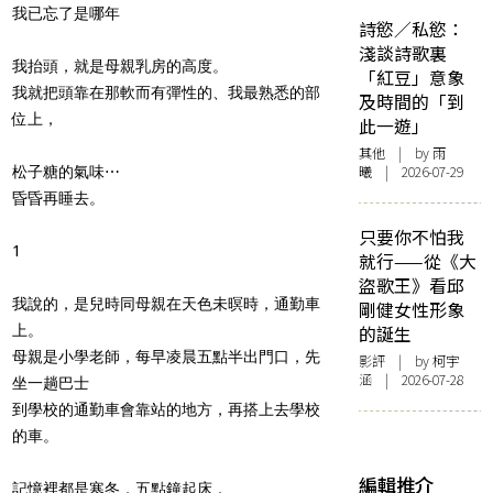
我已忘了是哪年
詩慾／私慾：
淺談詩歌裏
我抬頭，就是母親乳房的高度。
「紅豆」意象
我就把頭靠在那軟而有彈性的、我最熟悉的部
及時間的「到
位上，
此一遊」
其他
| by 雨
曦 | 2026-07-29
松子糖的氣味
⋯
昏昏再睡去。
只要你不怕我
1
就行——從《大
盜歌王》看邱
我
說
的，是兒時同母親在天色未暝時，通勤車
剛健女性形象
上。
的誕生
母親是小學老師，每早凌晨五點半出門口，先
影評
| by 柯宇
涵 | 2026-07-28
坐一趟巴士
到學校的通勤車會靠站的地方，再搭上去學校
的車。
編輯推介
記憶裡都是寒冬，五點鐘起床，