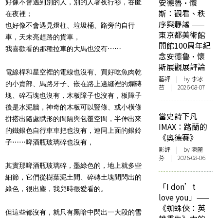
安德魯·懷
好像不會遇到別的人，別的人著夜行衫，吞匿
斯：觀看、秩
在夜裡；
序與靜謐 ——
也好像不會遇見燈柱、垃圾桶、路旁的自行
東京都美術館
車，天未亮趕路的貨車，
開館100周年紀
我喜歡看的那種拉車的大馬也沒有
⋯⋯
念安德魯·懷
斯展觀展評論
電線桿和星空裡的電線也沒有、買好吃魚肉乾
藝評
| by 李冰
的小賣部、馬路牙子、嵌在路上邊縫裡的爛磚
苔 | 2026-08-07
塊、碎石塊也沒有，木板障子也沒有，板障子
後是水泥牆，神奇的木板可以豎條、或小橫條
當史詩下凡
拼搭出隨處賦形的間隔與包覆空間，半伸出來
IMAX：路蘭的
的鐵銀色自行車車把也沒有，連同上面的銀鈴
《奧德賽》
子
⋯⋯
啤酒瓶玻璃碎也沒有，
影評
| by 陳麗
芬 | 2026-08-06
其實那啤酒瓶玻璃碎，墨綠色的，地上就多些
細節，它們從樹葉泥土間、碎磚土塊間閃出的
「I don’t
綠色，很出塵，我兒時很愛看的。
love you」——
《蜘蛛俠：英
但這些都沒有，就只有黑暗中閃出一大段的雪