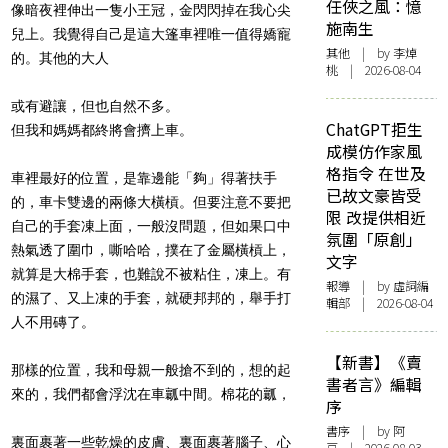
任俠之風：憶
像暗夜裡伸出一隻小王冠，金閃閃掉在我心尖
施南生
兒上。我覺得自己是這大篷車裡唯一
值
得嬌寵
其他
| by 李焯
的。其他的大人
桃 | 2026-08-04
或有避讓，但也自然不多。
ChatGPT拒生
但我和媽媽都終將會擠上車。
成模仿作家風
格指令 在世及
車裡最好的位置，是靠邊能「
夠
」得著扶手
已故文豪皆受
的，車卡雙邊的兩條大橫槓。但要注意不要把
限 改提供相近
自己的手套凍上面，一般沒問題，但如果口中
氛圍「原創」
熱氣透了圍巾，嘶哈哈，撲在了金屬橫槓上，
文字
就算是大棉手套，也難
說
不被粘住，凍上。有
報導
| by 虛詞編
的濕了、又上凍的手套，就硬邦邦的，舉手打
輯部 | 2026-08-04
人不用磚了。
【新書】《賣
那樣的位置，我和母親一般搶不到的，想的起
書者言》編輯
來的，我們都會浮沈在車瓤中間。棉花的瓤，
序
書序
| by 阿
裏面裹著一些乾燥的皮膚、裏面裹著腦子、心