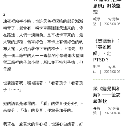
思辨」對談整
理
2
報導
| by 勞緯
凍夜裡站半小時，也許天色裡暝暗的部分漸漸
洛 | 2026-08-05
轉青了，就會有一輛卡車轟隆隆天邊來的，停
在路邊，人們一湧而前。是平板卡車來的，最
《奧德賽》：
大號的那種，舊軍綠色，車卡上有個綠色的帆
「英雄回
布大篷，人們沿著伸下來的梯子，上進去。都
歸」，定
是一個工廠裡的人——母親的小學是那大型國
PTSD？
營工廠裡的子弟小學，所以並不特別爭搶，但
影評
| by 易
母親
山 | 2026-08-05
也要護著我，嘴裡讓著：「看著孩子！看著孩
談《錯覺與和
子！
⋯⋯
」
解》──筆訪
嚴瀚欽
她的語氣是怨遷的。「看」的聲音便分外打下
專訪
| by 李浩
來幾分，「孩」的發音，便愈是加長的。
榮 | 2026-08-04
我罩在一處莫大的掌心裡，也滿心自嬌著，好