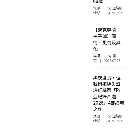
68歲
報導
| by 虛詞編
輯部 | 2026-07-27
【邁克專欄：
拍子簿】國
情、風情及其
他
專欄
| by
邁
克
| 2026-07-27
黑夜漫長，但
我們拒絕失聲
虛詞精選「歐
亞紀錄片週
2026」4部必看
之作
其他
| by 虛詞編
輯部 | 2026-07-27