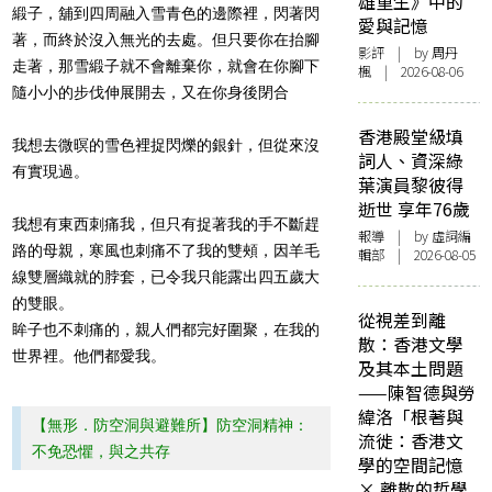
雄重生》中的
緞子，舖到四周融入雪青色的邊際裡，閃著閃
愛與記憶
著，而終於沒入無光的去處。但只要你在抬
腳
影評
| by
周丹
走著，那雪緞子就不會離棄你，就會在你
腳
下
楓
| 2026-08-06
隨小小的步伐伸展開去，又在你身後閉合
香港殿堂級填
我想去微暝的雪色裡捉閃爍的銀針，但從來沒
詞人、資深綠
有實現過。
葉演員黎彼得
逝世 享年76歲
我想有東西刺痛我，但只有捉著我的手不斷趕
報導
| by 虛詞編
路的母親，寒風也刺痛不了我的雙頰，因羊毛
輯部 | 2026-08-05
線雙層織就的脖套，已令我只能露出四五
歲
大
的雙眼。
從視差到離
眸子也不刺痛的，親人們都完好圍聚，在我的
散：香港文學
世界裡。他們都愛我。
及其本土問題
——陳智德與勞
緯洛「根著與
【無形．防空洞與避難所】防空洞精神：
流徙：香港文
不免恐懼，與之共存
學的空間記憶
× 離散的哲學