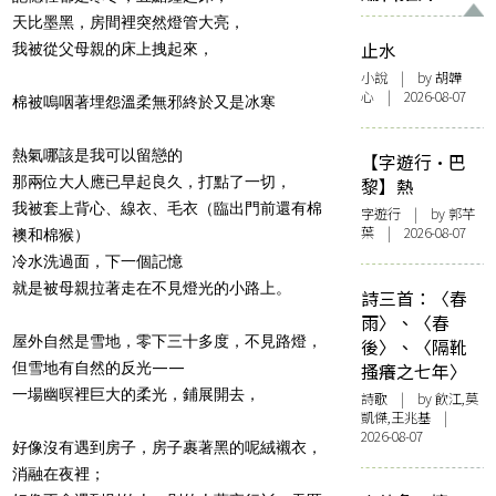
天比墨黑，房間裡突然燈管大亮，
止水
我被從父母親的床上拽起來，
小說
| by 胡韡
心 | 2026-08-07
棉被嗚咽著埋怨溫柔無邪終於又是冰寒
熱氣哪該是我可以留戀的
【字遊行·巴
那兩位大人應已早起良久，打點了一切，
黎】熱
我被套上背心、線衣、毛衣（臨出門前還有棉
字遊行
| by 郭芊
葉 | 2026-08-07
襖和棉猴）
冷水洗過面，下一個記憶
就是被母親拉著走在不見燈光的小路上。
詩三首：〈春
雨〉、〈春
屋外自然是雪地，零下三十多度，不見路燈，
後〉、〈隔靴
但雪地有自然的反光——
搔癢之七年〉
一場幽暝裡巨大的柔光，鋪展開去，
詩歌
| by 飲江,莫
凱傑,王兆基 |
2026-08-07
好像沒有遇到房子，房子裹著黑的呢絨襯衣，
消融在夜裡；