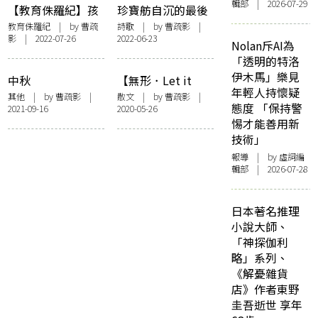
輯部 | 2026-07-29
【教育侏羅紀】孩
珍寶舫自沉的最後
童之靈光
身影
教育侏羅紀
| by
曹疏
詩歌
| by
曹疏影
|
影
| 2022-07-26
2022-06-23
Nolan斥AI為
「透明的特洛
伊木馬」樂見
中秋
【無形．Let it
年輕人持懷疑
糕】雪花世界長白
其他
| by
曹疏影
|
散文
| by
曹疏影
|
態度 「保持警
2021-09-16
2020-05-26
糕
惕才能善用新
技術」
報導
| by 虛詞編
輯部 | 2026-07-28
日本著名推理
小說大師、
「神探伽利
略」系列、
《解憂雜貨
店》作者東野
圭吾逝世 享年