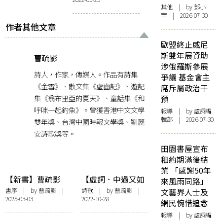
以抵禦些什麼
其他
| by 鄧小
宇 | 2026-07-30
作者其他文章
歐盟終止威尼
斯雙年展資助
曹疏影
涉俄羅斯參展
詩人，作家，傳媒人。作品有詩集
爭議 基金會主
《金雪》、散文集《虛齒記》、遊記
席斥屬政治干
集《翁布里亞的夏天》、童話集《和
預
呼咪一起釣魚》。曾獲香港中文文學
報導
| by 虛詞編
輯部 | 2026-07-30
雙年獎、台灣中國時報文學獎、劉麗
安詩歌獎等。
田園書屋宣布
租約期滿後結
業 「感謝50年
【新書】曹疏影
【虛詞．中過又如
來風雨同路」
《石榴海難》自序
何】人體盛
書序
| by
曹疏影
|
詩歌
| by
曹疏影
|
文藝界人士及
2025-03-03
2022-10-28
網民惋惜追念
報導
| by 虛詞編