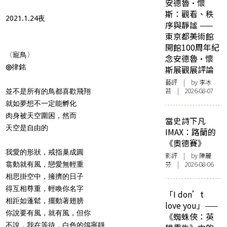
安德魯·懷
斯：觀看、秩
2021.1.24夜
序與靜謐 ——
東京都美術館
開館100周年紀
〈寵鳥〉
念安德魯·懷
◎
律銘
斯展觀展評論
藝評
| by 李冰
苔 | 2026-08-07
並不是所有的鳥都喜歡飛翔
就如夢想不一定能孵化
肉身被天空圍困，然而
當史詩下凡
天空是自由的
IMAX：路蘭的
《奧德賽》
我愛的形狀，戒指巢成圓
影評
| by 陳麗
芬 | 2026-08-06
翕動就有風，戀愛無輕重
相思掛空中，擁擠的日子
得互相尊重，輕喚你名字
「I don’t
相距如蓬鬆，擺動著翅膀
love you」——
你說要有風，就有風，但你
《蜘蛛俠：英
不說，我在等待，白色的鴿寧靜