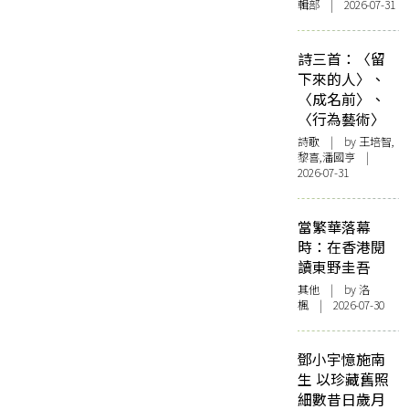
輯部 | 2026-07-31
詩三首：〈留
下來的人〉、
〈成名前〉、
〈行為藝術〉
詩歌
| by 王培智,
黎喜,潘國亨 |
2026-07-31
當繁華落幕
時：在香港閱
讀東野圭吾
其他
| by
洛
楓
| 2026-07-30
鄧小宇憶施南
生 以珍藏舊照
細數昔日歲月