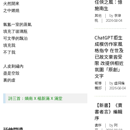
任俠之風：憶
火然開來
施南生
之中燃燒
其他
| by 李焯
桃 | 2026-08-04
氤氳一室的蒸氣
填充了玻璃瓶
ChatGPT拒生
可文學的飄泊
成模仿作家風
填充我
格指令 在世及
不了我
已故文豪皆受
限 改提供相近
人皮刺繡內
氛圍「原創」
盡是空殼
文字
裏的虛
報導
| by 虛詞編
輯部 | 2026-08-04
詩三首：熵南 X 楊新滿 X 滿堂
【新書】《賣
書者言》編輯
序
書序
| by 阿
延伸閱讀