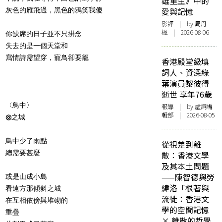
雄重生》中的
灰色的雁飛過，黑色的鴉笑我傻
愛與記憶
影評
| by
周丹
楓
| 2026-08-06
你缺席的日子並不只掛念
失去的是一個天堂和
寫情詩需望穿，寵鳥卻要籠
香港殿堂級填
詞人、資深綠
葉演員黎彼得
逝世 享年76歲
〈
鳥中
〉
報導
| by 虛詞編
輯部 | 2026-08-05
◎
之城
鳥中少了雨點
從視差到離
總需要甚麼
散：香港文學
及其本土問題
——陳智德與勞
或是山成小島
緯洛「根著與
看遠方那傾斜之城
流徙：香港文
在互相依傍與堆砌的
學的空間記憶
重疊
× 離散的哲學