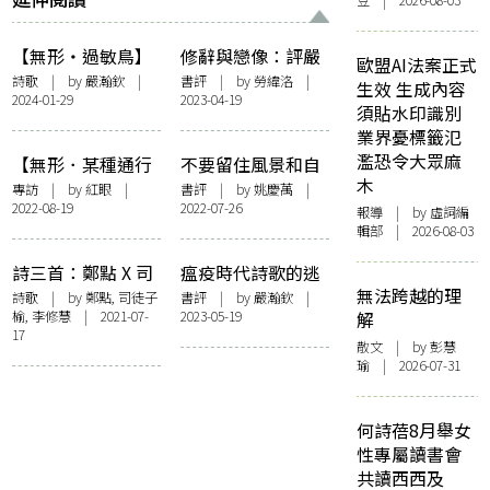
豆 | 2026-08-03
【無形・過敏鳥】
修辭與戀像：評嚴
歐盟AI法案正式
危險
瀚欽詩集《碎與拍
詩歌
| by
嚴瀚欽
|
書評
| by
勞緯洛
|
生效 生成內容
2024-01-29
2023-04-19
打之間》
須貼水印識別
業界憂標籤氾
濫恐令大眾麻
【無形．某種通行
不要留住風景和自
木
證】在陰影覆蓋
己——讀《碎與拍
專訪
| by
紅眼
|
書評
| by
姚慶萬
|
2022-08-19
2022-07-26
下，走過虛妄與窄
打之間》輯一
報導
| by 虛詞編
輯部 | 2026-08-03
路 —— 訪余婉蘭
詩三首：鄭點 X 司
瘟疫時代詩歌的逃
無法跨越的理
徒子榆 X 李修慧
逸線路——讀何福
詩歌
| by 鄭點, 司徒子
書評
| by
嚴瀚欽
|
榆, 李修慧 | 2021-07-
2023-05-19
解
仁先生《愛在瘟疫
17
時》
散文
| by 彭慧
瑜 | 2026-07-31
何詩蓓8月舉女
性專屬讀書會
共讀西西及