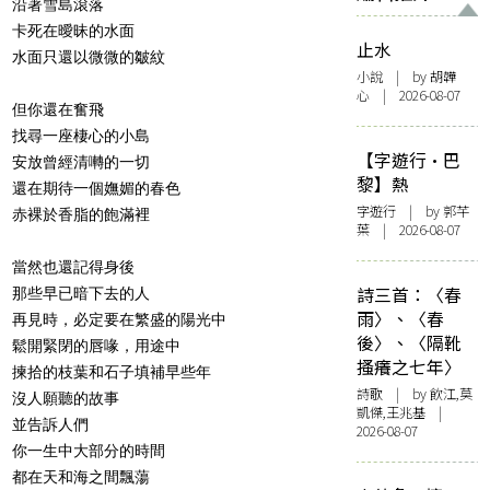
沿著雪島滾落
卡死在曖昧的水面
止水
水面只還以微微的皺紋
小說
| by 胡韡
心 | 2026-08-07
但你還在奮飛
找尋一座棲心的小島
【字遊行·巴
安放曾經清囀的一切
黎】熱
還在期待一個嫵媚的春色
字遊行
| by 郭芊
赤裸於香脂的飽滿裡
葉 | 2026-08-07
當然也還記得身後
詩三首：〈春
那些早已暗下去的人
雨〉、〈春
再見時，必定要在繁盛的陽光中
後〉、〈隔靴
鬆開緊閉的唇喙，用途中
搔癢之七年〉
揀拾的枝葉和石子填補早些年
詩歌
| by 飲江,莫
沒人願聽的故事
凱傑,王兆基 |
並告訴人們
2026-08-07
你一生中大部分的時間
都在天和海之間飄蕩