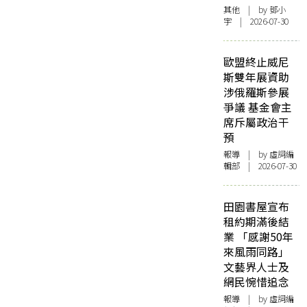
其他
| by 鄧小
宇 | 2026-07-30
歐盟終止威尼
斯雙年展資助
涉俄羅斯參展
爭議 基金會主
席斥屬政治干
預
報導
| by 虛詞編
輯部 | 2026-07-30
田園書屋宣布
租約期滿後結
業 「感謝50年
來風雨同路」
文藝界人士及
網民惋惜追念
報導
| by 虛詞編