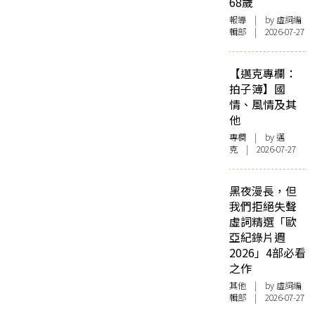
68歲
報導
| by 虛詞編
輯部 | 2026-07-27
【邁克專欄：
拍子簿】國
情、風情及其
他
專欄
| by
邁
克
| 2026-07-27
黑夜漫長，但
我們拒絕失聲
虛詞精選「歐
亞紀錄片週
2026」4部必看
之作
其他
| by 虛詞編
輯部 | 2026-07-27