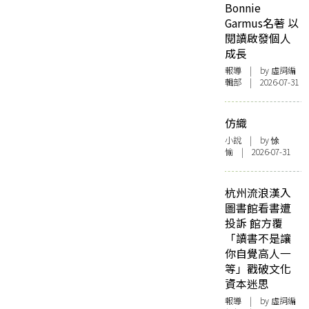
Bonnie
Garmus名著 以
閱讀啟發個人
成長
報導
| by 虛詞編
輯部 | 2026-07-31
仿織
小說
| by 悇
愉 | 2026-07-31
杭州流浪漢入
圖書館看書遭
投訴 館方覆
「讀書不是讓
你自覺高人一
等」戳破文化
資本迷思
報導
| by 虛詞編