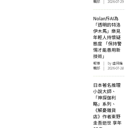
輯部 | 2026-07-29
Nolan斥AI為
「透明的特洛
伊木馬」樂見
年輕人持懷疑
態度 「保持警
惕才能善用新
技術」
報導
| by 虛詞編
輯部 | 2026-07-28
日本著名推理
小說大師、
「神探伽利
略」系列、
《解憂雜貨
店》作者東野
圭吾逝世 享年