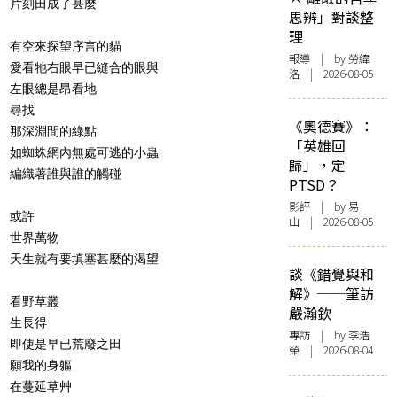
片刻田成了甚麼
思辨」對談整
理
有空來探望序言的貓
報導
| by 勞緯
愛看牠右眼早已縫合的眼與
洛 | 2026-08-05
左眼總是昂看地
尋找
《奧德賽》：
那深淵間的綠點
「英雄回
如蜘蛛網內無處可逃的小蟲
歸」，定
編織著誰與誰的觸碰
PTSD？
影評
| by 易
或許
山 | 2026-08-05
世界萬物
天生就有要填塞甚麼的渴望
談《錯覺與和
解》──筆訪
看野草叢
嚴瀚欽
生長得
專訪
| by 李浩
即使是早已荒廢之田
榮 | 2026-08-04
願我的身軀
在蔓延草艸