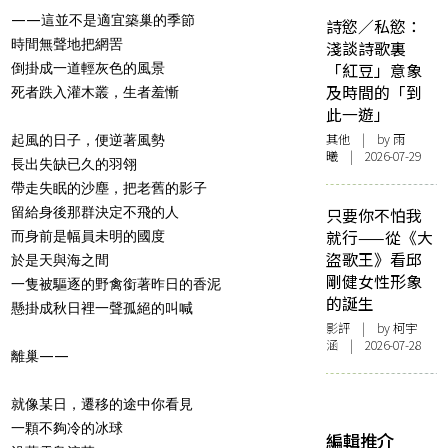
——這並不是適宜築巢的季節
詩慾／私慾：
時間無聲地把網罟
淺談詩歌裏
「紅豆」意象
倒掛成一道輕灰色的風景
及時間的「到
死者跌入灌木叢，生者羞慚
此一遊」
其他
| by 雨
起風的日子，便逆著風勢
曦 | 2026-07-29
長出失缺已久的羽翎
帶走失眠的沙塵，把老舊的影子
留給身後那群決定不飛的人
只要你不怕我
就行——從《大
而身前是幅員未明的國度
盜歌王》看邱
於是天與海之間
剛健女性形象
一隻被驅逐的野禽銜著昨日的香泥
的誕生
懸掛成秋日裡一聲孤絕的叫喊
影評
| by 柯宇
涵 | 2026-07-28
離巢——
就像某日，遷移的途中你看見
一顆不夠冷的冰球
編輯推介