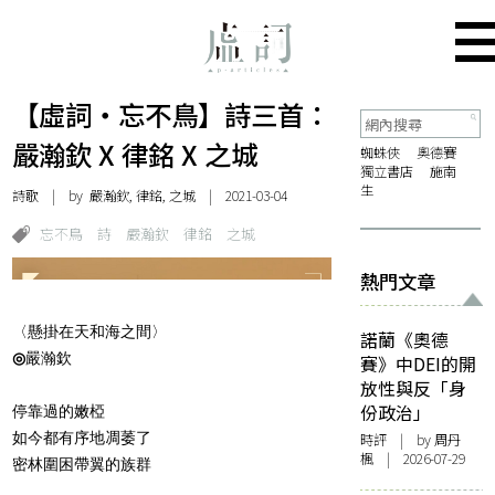
【虛詞・忘不鳥】詩三首：
嚴瀚欽 X 律銘 X 之城
蜘蛛俠
奧德賽
獨立書店
施南
生
詩歌
| by 嚴瀚欽, 律銘, 之城 | 2021-03-04
忘不鳥
詩
嚴瀚欽
律銘
之城
熱門文章
〈懸掛在天和海之間〉
諾蘭《奧德
◎
嚴瀚欽
賽》中DEI的開
放性與反「身
份政治」
停靠過的嫩椏
如今都有序地凋萎了
時評
| by
周丹
楓
| 2026-07-29
密林圍困帶翼的族群