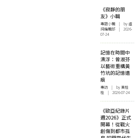
《寂靜的朋
友》小輯
專題小輯
| by 虛
詞編輯部 | 2026-
07-24
記憶在時間中
漂浮：曾淑芬
以藝術重構黃
竹坑的記憶遺
痕
專訪
| by 黃桂
桂 | 2026-07-24
《歐亞紀錄片
週2026》正式
開幕！從戰火
創傷到都市孤
島 叩問當代生