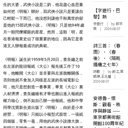
生的大婆，武俠小說是二奶，他花盡心血思量
【字遊行·巴
如何把《明報》辦好，
寫武俠小說只是要讓自
黎】熱
己輕鬆一下而已。他沒想到讓他千秋萬世的卻
字遊行
| by 郭芊
是他的15部武俠小說，《明報》只是他94年歲
葉 | 2026-08-07
月一顆閃爍耀眼的
星星。然而，這顆「明」星
在香港報業史佔了很重要的地位，因為它
是香
詩三首：〈春
港文人辦報最成功的典範。
雨〉、〈春
後〉、〈隔靴
《明報》誕生於1959年5月20日，查良鏞之前
搔癢之七年〉
在左派的龍頭報
紙《大公》報先後工作了10
詩歌
| by 飲江,莫
年，他離開《大公》
並非要與左派脫離關係，
凱傑,王兆基 |
否則他就不會加入同樣是左派的長城電影公
2026-08-07
司，他只是想創造一番事業，畢竟《大公》裏
人材濟濟，查良鏞雖有
才華也難以進入報紙的
安德魯·懷
權力核心，倒不如自己辦一份報紙。
他和中學
斯：觀看、秩
同學沈寶新合資出版了《明報》，由於是小本
序與靜謐 ——
經營，《
明報》只能以小報型式面世，一張紙
東京都美術館
四個版，零售一毫，
用他的武俠小說擔大旗，
開館100周年紀
新聞只是聊備一格。查良鏞每個月都要為張
羅