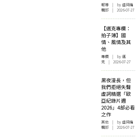
報導
| by 虛詞編
輯部 | 2026-07-27
【邁克專欄：
拍子簿】國
情、風情及其
他
專欄
| by
邁
克
| 2026-07-27
黑夜漫長，但
我們拒絕失聲
虛詞精選「歐
亞紀錄片週
2026」4部必看
之作
其他
| by 虛詞編
輯部 | 2026-07-27