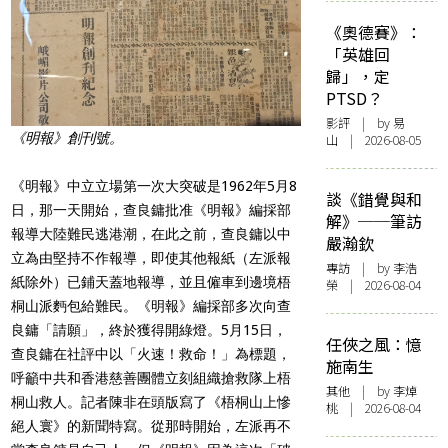
《奧德賽》：
「英雄回
歸」，定
PTSD？
影評
| by 易
《明報》創刊號。
山 | 2026-08-05
《明報》中立立場第一次大突破是1962年5月8
談《錯覺與和
日，那一天開始
，查良鏞批准《明報》編採部
解》──筆訪
報導大陸難民逃港潮，在此之前，
查良鏞以中
嚴瀚欽
立為由堅持不作報導，即使其他報紙（左派報
專訪
| by 李浩
紙除外）
已鋪天蓋地報導，並且僱車到邊境梧
榮 | 2026-08-04
桐山派麪包給難民。《明報》編
採部多次向查
良鏞「請願」，終於獲得開綠燈。5月15日，
任俠之風：憶
查良鏞
在社評中以「火速！救命！」為標題，
施南生
呼籲中共和香港慈善團體立刻
組織搶救隊上梧
其他
| by 李焯
桐山救人。記者陳非在頭版寫了《
梧桐山上慘
桃 | 2026-08-04
絕人寰》的新聞特寫。從那時開始，
左派再不