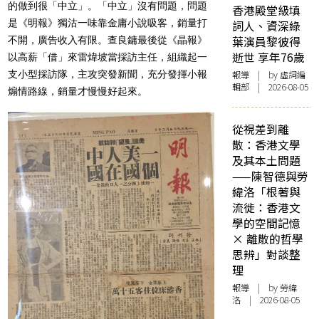
的做到很「中立」。「中立」沒有問題，問題
香港殿堂級填
是《明報》
獨沽一味靠金庸小說吸客，銷量打
詞人、資深綠
葉演員黎彼得
不開，廣告收入有限。
查良鏞最後從《晶報》
逝世 享年76歲
以高薪「借」來雷煒坡當採訪主任，
組織起一
支小型採訪隊，主攻突發新聞，充分發揮小報
報導
| by 虛詞編
輯部 | 2026-08-05
煽情路線，
銷量才慢慢好起來。
從視差到離
散：香港文學
及其本土問題
——陳智德與勞
緯洛「根著與
流徙：香港文
學的空間記憶
× 離散的哲學
思辨」對談整
理
報導
| by 勞緯
洛 | 2026-08-05