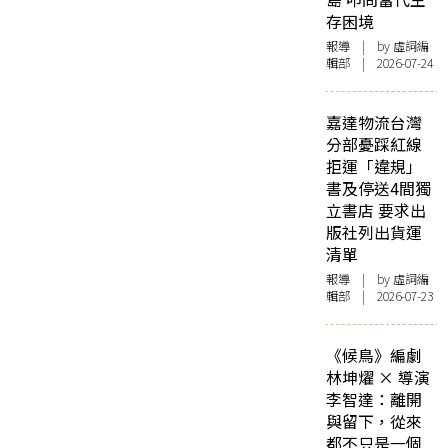
存困境
報導
| by 虛詞編
輯部 | 2026-07-24
嘉達物流台灣
分部憂踩紅線
拒運「違規」
書及停送4間獨
立書店 要求出
版社列出貨運
清單
報導
| by 虛詞編
輯部 | 2026-07-23
《候鳥》編劇
林坤燿 × 導演
李智達：離開
與留下，從來
都不只是一個