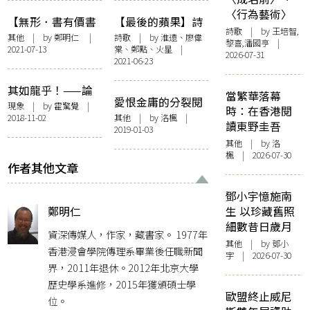
〈行為藝術〉
模式
【無形．書有價書
【最後的蘋果】詩
詩歌
| by 王培智,
無價】書無價？書
輯：我們被真話說
其他
| by
鄭明仁
|
詩歌
| by 淮遠、廖偉
黎喜,潘國亨 |
2021-07-13
棠、鄭點、火星 |
有價！
過，故我們在
2026-07-31
2021-06-23
其如龍乎！——論
當繁華落幕
愛恨金庸的分裂閱
金庸武俠小說版本
現象
| by
霍驚覺
|
時：在香港閱
讀
2018-11-02
其他
| by
洛楓
|
之多變
讀東野圭吾
2019-01-03
其他
| by
洛
楓
| 2026-07-30
作者其他文章
鄧小宇憶施南
生 以珍藏舊照
鄭明仁
細數昔日歲月
資深傳媒人，作家，藏書家。 1977年
其他
| by 鄧小
香港浸會學院傳理系畢業後任職新聞
宇 | 2026-07-30
界，2011年退休。2012年北京大學
歷史學系進修，2015年獲頒碩士學
歐盟終止威尼
位。