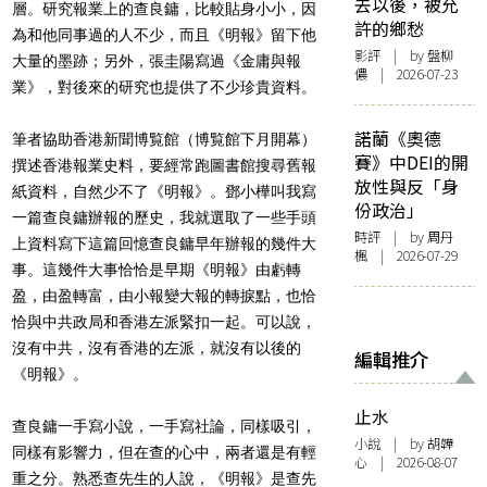
去以後，被允
層。研究報業上的查良
鏞，比較貼身小小，因
許的鄉愁
為和他同事過的人不少，而且《明報》
留下他
影評
| by 盤柳
大量的墨跡；另外，張圭陽寫過《金庸與報
儂 | 2026-07-23
業》，
對後來的研究也提供了不少珍貴資料。
諾蘭《奧德
筆者協助香港新聞博覧館（博覧館下月開幕）
賽》中DEI的開
撰述香港報業史料，要
經常跑圖書館搜尋舊報
放性與反「身
紙資料，自然少不了《明報》。鄧小樺叫我寫
份政治」
一篇查良鏞辦報的歷史，我就選取了一些手頭
時評
| by
周丹
上資料寫下這篇回憶查
良鏞早年辦報的幾件大
楓
| 2026-07-29
事。這幾件大事恰恰是早期《明報》
由虧轉
盈，由盈轉富，由小報變大報的轉捩點，
也恰
恰與中共政局和香港左派緊扣一起。可以說，
沒有中共，
沒有香港的左派，就沒有以後的
編輯推介
《明報》。
止水
查良鏞一手寫小說，一手寫社論，同樣吸引，
小說
| by 胡韡
同樣有影響力，但在查
的心中，兩者還是有輕
心 | 2026-08-07
重之分。熟悉查先生的人說，《明報》是查先