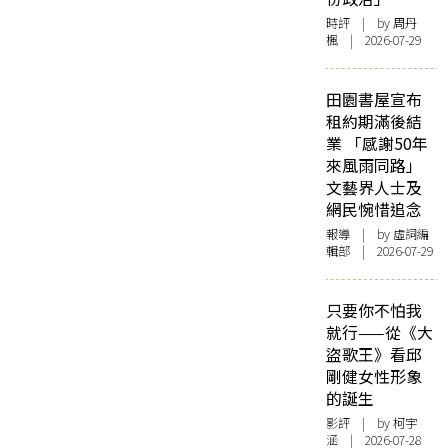
時評
| by
周丹
楓
| 2026-07-29
田園書屋宣布
租約期滿後結
業 「感謝50年
來風雨同路」
文藝界人士及
網民惋惜追念
報導
| by 虛詞編
輯部 | 2026-07-29
只要你不怕我
就行——從《大
盜歌王》看邱
剛健女性形象
的誕生
影評
| by 柯宇
涵 | 2026-07-28