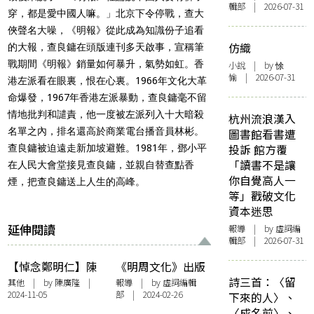
輯部 | 2026-07-31
穿，都是愛中國人嘛。」北京下令停戰，
查大
俠聲名大噪，《明報》從此成為知識份子追看
仿織
的大報，
查良鏞在頭版連刊多天啟事，宣稱筆
戰期間《明報》銷量如何暴升，
氣勢如虹。香
小說
| by 悇
愉 | 2026-07-31
港左派看在眼裏，恨在心裏。
1966年文化大革
命爆發，1967年香港左派暴動，
查良鏞毫不留
情地批判和譴責，他一度被左派列入十大暗殺
杭州流浪漢入
名單之內
，排名還高於商業電台播音員林彬。
圖書館看書遭
投訴 館方覆
查良鏞被迫遠走新加坡避難。1
981年，鄧小平
「讀書不是讓
在人民大會堂接見查良鏞，並親自替查點香
你自覺高人一
煙，把
查良鏞送上人生的高峰。
等」戳破文化
資本迷思
延伸閱讀
報導
| by 虛詞編
輯部 | 2026-07-31
【悼念鄭明仁】陳
《明周文化》出版
詩三首：〈留
廣隆悼文
三十年今迎來告別
其他
| by 陳廣隆 |
報導
| by 虛詞編輯
2024-11-05
部 | 2024-02-26
下來的人〉、
號 下期將與娛樂版
〈成名前〉、
合併 重返一書一冊