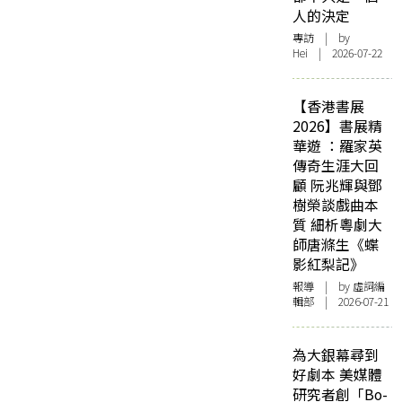
人的決定
專訪
| by
Hei | 2026-07-22
【香港書展
2026】書展精
華遊 ：羅家英
傳奇生涯大回
顧 阮兆輝與鄧
樹榮談戲曲本
質 細析粵劇大
師唐滌生《蝶
影紅梨記》
報導
| by 虛詞編
輯部 | 2026-07-21
為大銀幕尋到
好劇本 美媒體
研究者創「Bo-