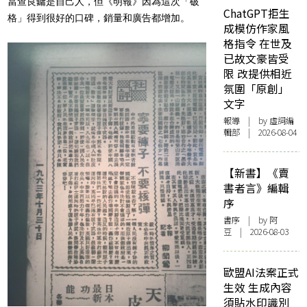
當查良鏞是自己人，但《明報》因為這次「破
ChatGPT拒生
格」
得到很好的口碑，銷量和廣告都增加。
成模仿作家風
格指令 在世及
已故文豪皆受
限 改提供相近
氛圍「原創」
文字
報導
| by 虛詞編
輯部 | 2026-08-04
【新書】《賣
書者言》編輯
序
書序
| by 阿
豆 | 2026-08-03
歐盟AI法案正式
生效 生成內容
須貼水印識別