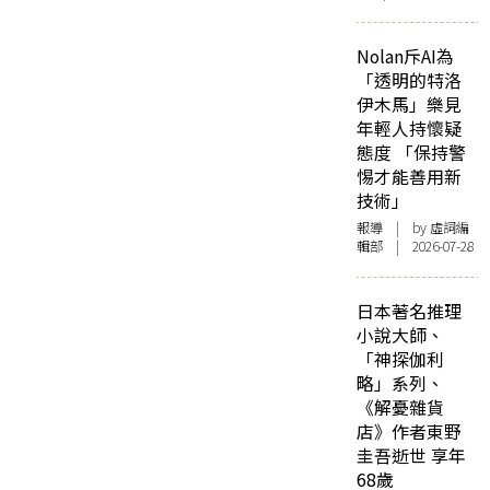
Nolan斥AI為
「透明的特洛
伊木馬」樂見
年輕人持懷疑
態度 「保持警
惕才能善用新
技術」
報導
| by 虛詞編
輯部 | 2026-07-28
日本著名推理
小說大師、
「神探伽利
略」系列、
《解憂雜貨
店》作者東野
圭吾逝世 享年
68歲