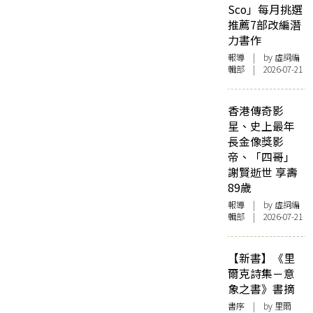
Sco」每月挑選
推薦7部改編潛
力書作
報導
| by 虛詞編
輯部 | 2026-07-21
香港傳奇影
星、史上最年
長金像獎影
帝、「四哥」
謝賢逝世 享壽
89歲
報導
| by 虛詞編
輯部 | 2026-07-21
【新書】《里
爾克詩集－意
象之書》書摘
書序
| by 里爾