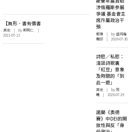
斯雙年展資助
涉俄羅斯參展
爭議 基金會主
席斥屬政治干
【無形．書有價書
預
無價】書無價？書
其他
| by
鄭明仁
|
報導
| by 虛詞編
2021-07-13
有價！
輯部 | 2026-07-30
詩慾／私慾：
淺談詩歌裏
「紅豆」意象
及時間的「到
此一遊」
其他
| by 雨
曦 | 2026-07-29
諾蘭《奧德
賽》中DEI的開
放性與反「身
份政治」