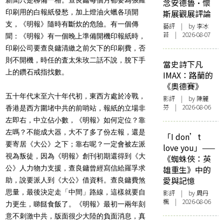
念安德魯·懷
印刷用的白報紙發愁，加上燈油火蠟各項開
斯展觀展評論
支，《明報》
隨時有斷炊的危險。有一個傳
藝評
| by 李冰
苔 | 2026-08-07
聞：《明報》
有一個晚上準備開機印報紙時，
印刷公司要查良鏞清繳之前欠下的印
刷費，否
則不開機，時任的査太朱玫二話不說，
脫下手
當史詩下凡
上的鑽石戒指找數。
IMAX：路蘭的
《奧德賽》
五十年代末至六十年代初，東西方處於冷戰，
影評
| by 陳麗
芬 | 2026-08-06
香港是西方圍堵中共的
前哨站，報紙的立場非
左即右，中立佔小數，《明報》如何定位？
靠
左嗎？不能成大器，大不了多了份左報，還是
「I don’t
要寄居《大公》
之下；靠右呢？一定會被左派
love you」——
視為叛徒，因為《明報》
創刊初期還得到《大
《蜘蛛俠：英
公》人力物力支援，查良鏞曾經寫信給羅孚求
雄重生》中的
愛與記憶
助
，說要派人到《大公》借資料。查良鏞費煞
思量，最後決定走「
中間」路線，這樣就要自
影評
| by
周丹
楓
| 2026-08-06
力更生，睇餸食飯了。《明報》
最初一兩年刻
意不刺激中共，版面很少大陸的負面消息，
真