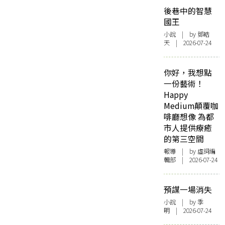
後巷中的智慧
國王
小說
| by 鄧皓
天 | 2026-07-24
你好，我想點
一份藝術！
Happy
Medium顛覆咖
啡廳想像 為都
市人提供療癒
的第三空間
報導
| by 虛詞編
輯部 | 2026-07-24
預謀一場消失
小說
| by 季
明 | 2026-07-24