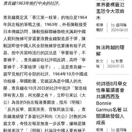
查良鏞1963年炮打中央的社評。
業界憂標籤氾
濫恐令大眾麻
木
查良鏞奠定其「香江第一枝筆」的地位是1964
報導
| by 虛詞編
年與左報的筆戰之
後。1963年，外長陳毅接受
輯部 | 2026-08-03
日本傳媒訪問，陳毅指蘇聯赫魯曉夫
諷刺中國
人窮到無褲可穿還要浪費金錢製造原子彈，
陳
毅說即使中國人民全部無褲穿也要擁有核子武
無法跨越的理
解
器。按中共當時流行
的説法是「寧要核子，不
要褲子」，查良鏞卻在社評唱反調，高呼「
寧
散文
| by 彭慧
瑜 | 2026-07-31
要褲子，不要核彈（核子）」，這是查良鏞一
篇罕見炮打司令部的
社評。1964年10月中國成
功核爆，舉國歡騰，官媒認為是中國
人的光
何詩蓓8月舉女
榮，查良鏞在10月20日的社評中批評「製造核
性專屬讀書會
彈有害人類
，何光榮之有？」立即引來以《大
共讀西西及
Bonnie
公》為首的5份左報連番圍攻，
指斥《明報》
Garmus名著 以
「反共反華、親英崇美、背叛民族立場。」
查
閱讀啟發個人
良鏞連續發了多篇社評和向《大公》討教的26
成長
篇文章，
奇怪左報並無進一步反撃，據稱是陳
報導
| by 虛詞編
毅後來說了「《明報》
社論說中國人要有褲子