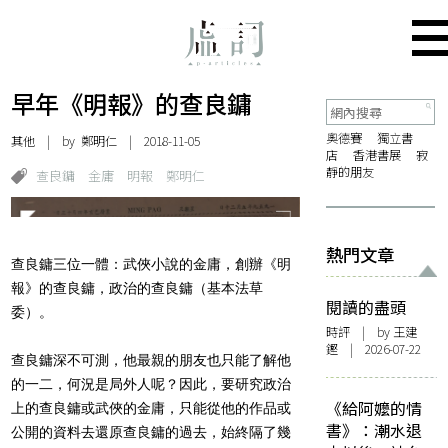
早年《明報》的查良鏞
奧德賽
獨立書
其他
| by
鄭明仁
| 2018-11-05
店
香港書展
寂
靜的朋友
查良鏞
金庸
明報
鄭明仁
熱門文章
查良鏞三位一體：武俠小說的金庸，創辦《明
報》的查良鏞，政治的
查良鏞（基本法草
閱讀的盡頭
委）。
時評
| by 王建
鏗 | 2026-07-22
查良鏞深不可測，他最親的朋友也只能了解他
的一二，何況是局外人
呢？因此，要研究政治
《給阿嬤的情
上的查良鏞或武俠的金庸，只能從他的作品或
書》：潮水退
公開的資料去還原查良鏞的過去，始終隔了幾