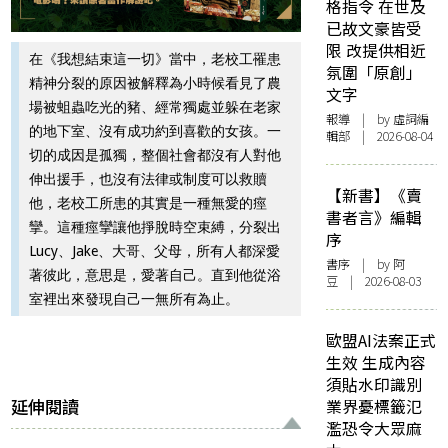
格指令 在世及
已故文豪皆受
限 改提供相近
在《我想結束這一切》當中，老校工罹患
氛圍「原創」
精神分裂的原因被解釋為小時候看見了農
文字
場被蛆蟲吃光的豬、經常獨處並躲在老家
報導
| by 虛詞編
的地下室、沒有成功約到喜歡的女孩。一
輯部 | 2026-08-04
切的成因是孤獨，整個社會都沒有人對他
伸出援手，也沒有法律或制度可以救贖
【新書】《賣
他，老校工所患的其實是一種無愛的痙
書者言》編輯
攣。這種痙攣讓他掙脫時空束縛，分裂出
序
Lucy、Jake、大哥、父母，所有人都深愛
書序
| by 阿
著彼此，意思是，愛著自己。直到他從浴
豆 | 2026-08-03
室裡出來發現自己一無所有為止。
歐盟AI法案正式
生效 生成內容
須貼水印識別
延伸閱讀
業界憂標籤氾
濫恐令大眾麻