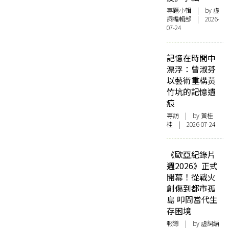
專題小輯
| by 虛
詞編輯部 | 2026-
07-24
記憶在時間中
漂浮：曾淑芬
以藝術重構黃
竹坑的記憶遺
痕
專訪
| by 黃桂
桂 | 2026-07-24
《歐亞紀錄片
週2026》正式
開幕！從戰火
創傷到都市孤
島 叩問當代生
存困境
報導
| by 虛詞編