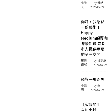
小說
| by 鄧皓
天 | 2026-07-24
你好，我想點
一份藝術！
Happy
Medium顛覆咖
啡廳想像 為都
市人提供療癒
的第三空間
報導
| by 虛詞編
輯部 | 2026-07-24
預謀一場消失
小說
| by 季
明 | 2026-07-24
《寂靜的朋
友》小輯