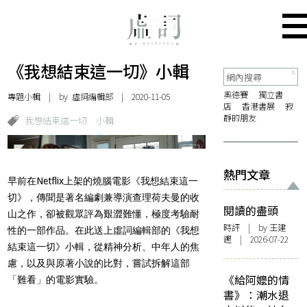
《我想結束這一切》小輯
奧德賽
獨立書
專題小輯
| by 虛詞編輯部 | 2020-11-05
店
香港書展
寂
靜的朋友
我想結束這一切
小輯
熱門文章
早前在Netflix上架的燒腦電影《我想結束這一
切》，傳聞是著名編劇兼導演查理荷夫曼的收
閱讀的盡頭
山之作，卻被觀眾評為艱澀難懂，極度考驗耐
時評
| by 王建
性的一部作品。在此送上虛詞編輯部的《我想
鏗 | 2026-07-22
結束這一切》小輯，從精神分析、中年人的焦
慮，以及與原著小說的比對，嘗試拆解這部
《給阿嬤的情
「難看」的電影實驗。
書》：潮水退