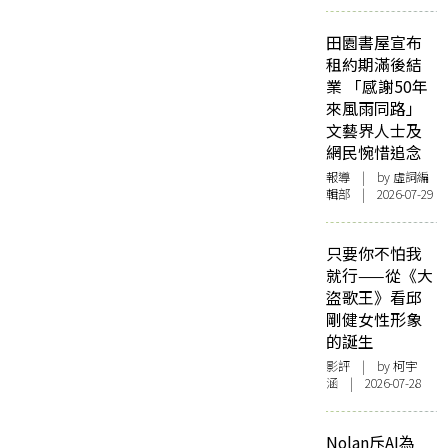
田園書屋宣布
租約期滿後結
業 「感謝50年
來風雨同路」
文藝界人士及
網民惋惜追念
報導
| by 虛詞編
輯部 | 2026-07-29
只要你不怕我
就行——從《大
盜歌王》看邱
剛健女性形象
的誕生
影評
| by 柯宇
涵 | 2026-07-28
Nolan斥AI為