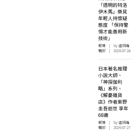
「透明的特洛
伊木馬」樂見
年輕人持懷疑
態度 「保持警
惕才能善用新
技術」
報導
| by 虛詞編
輯部 | 2026-07-28
日本著名推理
小說大師、
「神探伽利
略」系列、
《解憂雜貨
店》作者東野
圭吾逝世 享年
68歲
報導
| by 虛詞編
輯部 | 2026-07-27