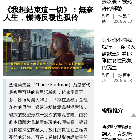
去以後，被允
許的鄉愁
《我想結束這一切》：無奈
人生，輾轉反覆也孤伶
影評
| by 盤柳
儂 | 2026-07-23
只要你不怕我
就行——從《大
盜歌王》看邱
剛健女性形象
的誕生
影評
| by 柯宇
涵 | 2026-07-28
查理荷夫曼（Charlie Kaufman）乃是當代
最炙手可熱的荷里活編劇，雖然產量不
多，卻每每讓人咋舌。「存在危機」是他
創作的母體，透過遊離於意識與潛意識，
編輯推介
變態的慾望形成一次次的靈魂冒險。由於
劇本蘊藏大量精雕細琢的心理描寫，導致
香港殿堂級填
演員發揮空間極大，故此演員往往是極為
詞人、資深綠
受益的部分。可是，旨於以影像講故事的