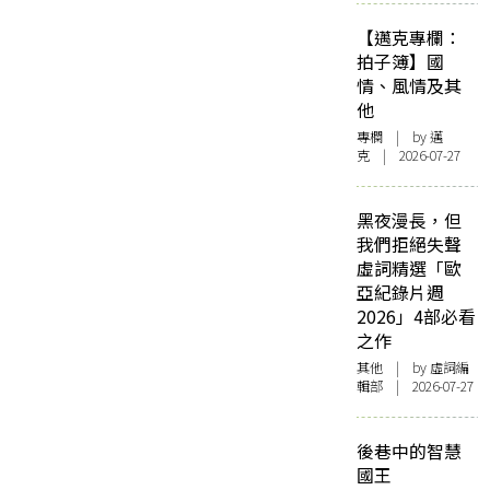
【邁克專欄：
拍子簿】國
情、風情及其
他
專欄
| by
邁
克
| 2026-07-27
黑夜漫長，但
我們拒絕失聲
虛詞精選「歐
亞紀錄片週
2026」4部必看
之作
其他
| by 虛詞編
輯部 | 2026-07-27
後巷中的智慧
國王