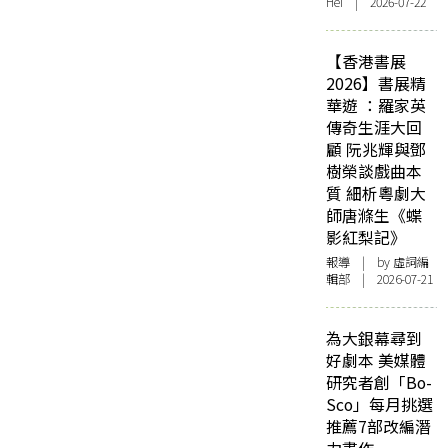
Hei | 2026-07-22
【香港書展
2026】書展精
華遊 ：羅家英
傳奇生涯大回
顧 阮兆輝與鄧
樹榮談戲曲本
質 細析粵劇大
師唐滌生《蝶
影紅梨記》
報導
| by 虛詞編
輯部 | 2026-07-21
為大銀幕尋到
好劇本 美媒體
研究者創「Bo-
Sco」每月挑選
推薦7部改編潛