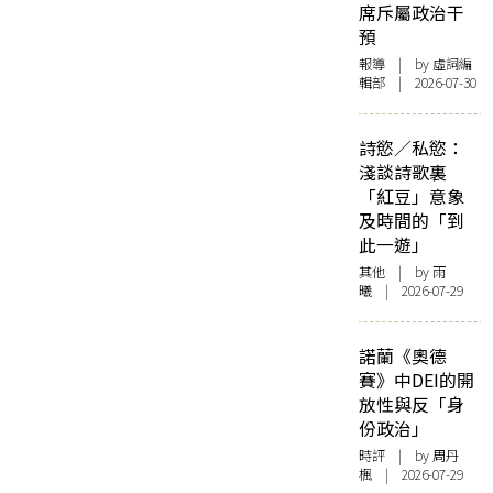
席斥屬政治干
預
報導
| by 虛詞編
輯部 | 2026-07-30
詩慾／私慾：
淺談詩歌裏
「紅豆」意象
及時間的「到
此一遊」
其他
| by 雨
曦 | 2026-07-29
諾蘭《奧德
賽》中DEI的開
放性與反「身
份政治」
時評
| by
周丹
楓
| 2026-07-29