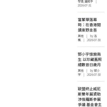
黎喜,潘國亨 |
2026-07-31
當繁華落幕
時：在香港閱
讀東野圭吾
其他
| by
洛
楓
| 2026-07-30
鄧小宇憶施南
生 以珍藏舊照
細數昔日歲月
其他
| by 鄧小
宇 | 2026-07-30
歐盟終止威尼
斯雙年展資助
涉俄羅斯參展
爭議 基金會主