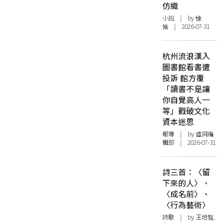
仿織
小說
| by 悇
愉 | 2026-07-31
杭州流浪漢入
圖書館看書遭
投訴 館方覆
「讀書不是讓
你自覺高人一
等」戳破文化
資本迷思
報導
| by 虛詞編
輯部 | 2026-07-31
詩三首：〈留
下來的人〉、
〈成名前〉、
〈行為藝術〉
詩歌
| by 王培智,