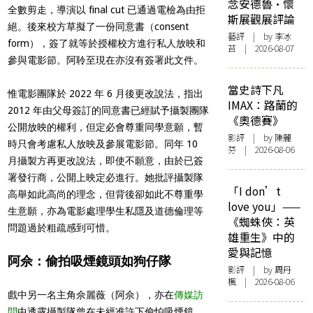
念安德魯·懷
全數剪走，導演以 final cut 已通過電檢為由拒
斯展觀展評論
絕。後來校方草擬了一份同意書（consent
藝評
| by 李冰
form），簽了就等於授權校方進行私人放映和
苔 | 2026-08-07
參與電影節。阿聆至現在亦沒有簽署此文件。
當史詩下凡
惟電影團隊於 2022 年 6 月後更改說法，指出
IMAX：路蘭的
2012 年由父母簽訂的同意書已經賦予攝製團隊
《奧德賽》
公開放映的權利，但定必會尊重同學意願，暫
影評
| by 陳麗
時只會考慮私人放映及參展電影節。同年 10
芬 | 2026-08-06
月攝製方再更改說法，即使不願意，由於已簽
署發行商，公開上映定必進行。她批評攝製隊
「I don’t
高舉如此高尚的理念，但背後卻如此不尊重學
love you」——
生意願，亦為電影處理學生私隱及道德倫理等
《蜘蛛俠：英
問題過於粗疏感到可惜。
雄重生》中的
愛與記憶
阿佘：偷拍吸煙鏡頭如狗仔隊
影評
| by
周丹
楓
| 2026-08-06
戲中另一名主角佘麗薇（阿佘），亦在
傳媒訪
問
中透露攝製隊曾在未經准許下偷怕吸煙鏡