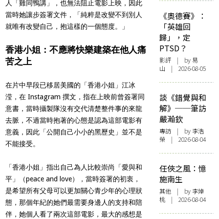
人「雞同鴨講」，也無法阻止電影上映，因此
《奧德賽》：
當時她讓步簽署文件，「純粹是改變不到別人
「英雄回
就唯有改變自己，抱這樣的一個態度。」
歸」，定
PTSD？
香港小姐：不應將快樂建築在他人痛
影評
| by 易
苦之上
山 | 2026-08-05
在片中早段已移居美國的「香港小姐」江冰
談《錯覺與和
滢，在 Instagram 撰文，指在上映前曾簽署同
解》──筆訪
意書，當時攝製隊沒有交代清楚整件事的來龍
嚴瀚欽
去脈，不過當時抱著的心態是認為這部電影有
專訪
| by 李浩
意義，因此「公開自己小小的黑歷史」並不是
榮 | 2026-08-04
不能接受。
任俠之風：憶
「香港小姐」指出自己為人比較崇尚「愛與和
施南生
平」（peace and love），當時簽署的初衷，
是希望所有父母可以更加關心青少年的心理狀
其他
| by 李焯
桃 | 2026-08-04
態，那個年紀的她們最需要身邊人的支持和陪
伴，她個人看了兩次這部電影，最大的感想是