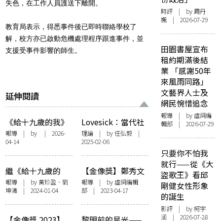
失色，在工作人員護送下離開。
時評
| by
周丹
楓
| 2026-07-29
教育局表示，得悉事件後已即時聯絡學校了
解，校方亦已啟動危機處理程序跟進事件，並
田園書屋宣布
支援受事件影響的師生。
租約期滿後結
業 「感謝50年
來風雨同路」
文藝界人士及
延伸閱讀
網民惋惜追念
報導
| by 虛詞編
《給十九歲的我》
Lovesick：當代社
輯部 | 2026-07-29
參展風波落幕 一探
交倫理一瞥
報導
| by | 2026-
理論
| by 任弘毅 |
04-14
2025-02-06
紀錄片的本質及倫
只要你不怕我
理問題
就行——從《大
繼《給十九歲的
【金像獎】鄭秀文
盜歌王》看邱
我》後： 紀錄片工
憑《流水落花》首
報導
| by 黃珍盈、劉
報導
| by 虛詞編輯
剛健女性形象
坤濤 | 2024-01-04
部 | 2023-04-17
作者討論會紀錄
封影后、《給十九
的誕生
（節錄）
歲的我》獲頒「最
影評
| by 柯宇
佳電影」再起爭議
涵 | 2026-07-28
【金像獎 2023】
黎明前的星光——