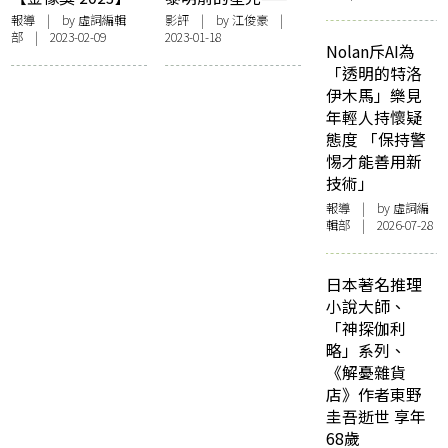
《給十九歲的我》
評《給十九歲的
報導
| by 虛詞編輯
影評
| by
江俊豪
|
部 | 2023-02-09
2023-01-18
入圍最佳電影等三
我》
Nolan斥AI為
獎 校方宣布退出
「透明的特洛
最佳電影遴選
伊木馬」樂見
年輕人持懷疑
態度 「保持警
惕才能善用新
技術」
報導
| by 虛詞編
輯部 | 2026-07-28
日本著名推理
小說大師、
「神探伽利
略」系列、
《解憂雜貨
店》作者東野
圭吾逝世 享年
68歲