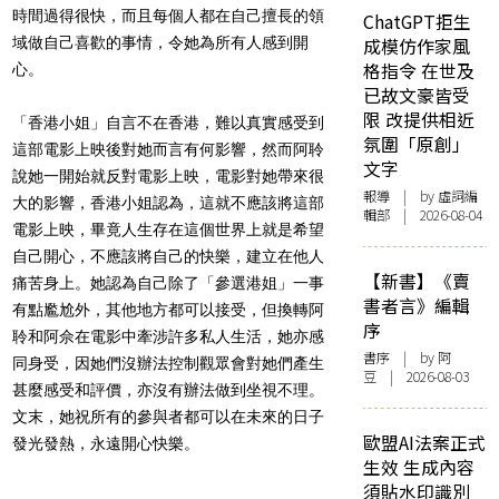
時間過得很快，而且每個人都在自己擅長的領
ChatGPT拒生
域做自己喜歡的事情，令她為所有人感到開
成模仿作家風
格指令 在世及
心。
已故文豪皆受
限 改提供相近
「香港小姐」自言不在香港，難以真實感受到
氛圍「原創」
這部電影上映後對她而言有何影響，然而阿聆
文字
說她一開始就反對電影上映，電影對她帶來很
報導
| by 虛詞編
大的影響，香港小姐認為，這就不應該將這部
輯部 | 2026-08-04
電影上映，畢竟人生存在這個世界上就是希望
自己開心，不應該將自己的快樂，建立在他人
【新書】《賣
痛苦身上。她認為自己除了「參選港姐」一事
書者言》編輯
有點尷尬外，其他地方都可以接受，但換轉阿
序
聆和阿佘在電影中牽涉許多私人生活，她亦感
書序
| by 阿
同身受，因她們沒辦法控制觀眾會對她們產生
豆 | 2026-08-03
甚麼感受和評價，亦沒有辦法做到坐視不理。
文末，她祝所有的參與者都可以在未來的日子
歐盟AI法案正式
發光發熱，永遠開心快樂。
生效 生成內容
須貼水印識別