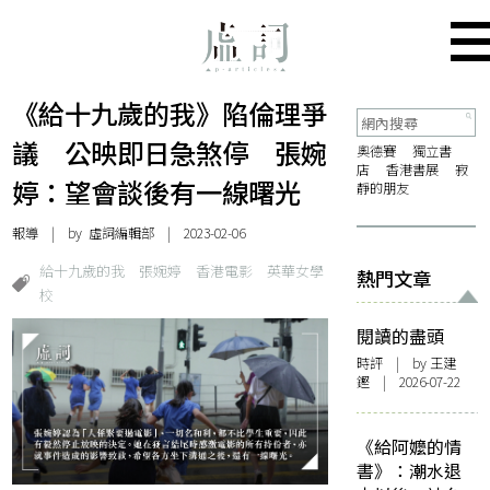
《給十九歲的我》陷倫理爭
議 公映即日急煞停 張婉
奧德賽
獨立書
店
香港書展
寂
婷：望會談後有一線曙光
靜的朋友
報導
| by 虛詞編輯部 | 2023-02-06
給十九歲的我
張婉婷
香港電影
英華女學
熱門文章
校
閱讀的盡頭
時評
| by 王建
鏗 | 2026-07-22
《給阿嬤的情
書》：潮水退