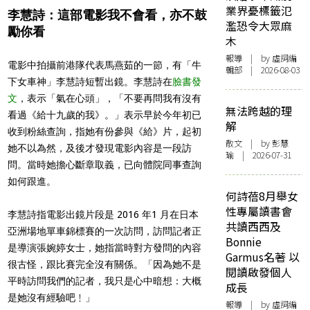
業界憂標籤氾
李慧詩：這部電影我不會看，亦不鼓
濫恐令大眾麻
勵你看
木
報導
| by 虛詞編
電影中拍攝前港隊代表馬燕茹的一節，有「牛
輯部 | 2026-08-03
下女車神」李慧詩短暫出鏡。李慧詩在
臉書發
文
，表示「氣在心頭」，「不要再問我有沒有
無法跨越的理
看過《給十九歲的我》。」表示早於今年初已
解
收到粉絲查詢，指她有份參與《給》片，起初
散文
| by 彭慧
她不以為然，及後才發現電影內容是一段訪
瑜 | 2026-07-31
問。當時她擔心斷章取義，已向體院同事查詢
如何跟進。
何詩蓓8月舉女
性專屬讀書會
李慧詩指電影出鏡片段是 2016 年1 月在日本
共讀西西及
亞洲場地單車錦標賽的一次訪問，訪問記者正
Bonnie
是導演張婉婷女士，她指當時對方發問的內容
Garmus名著 以
很古怪，跟比賽完全沒有關係。「因為她不是
閱讀啟發個人
平時訪問我們的記者，我只是心中暗想：大概
成長
是她沒有經驗吧﹗」
報導
| by 虛詞編