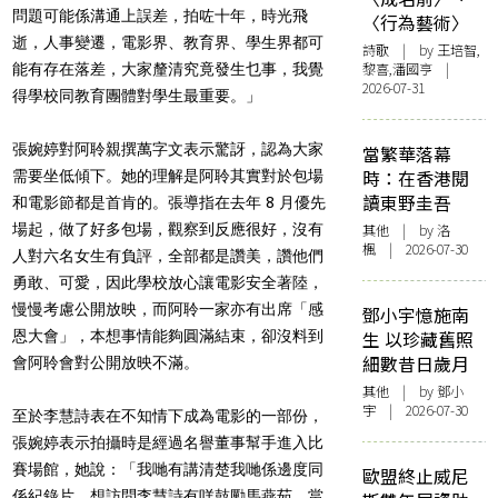
問題可能係溝通上誤差，拍咗十年，時光飛
〈行為藝術〉
逝，人事變遷，電影界、教育界、學生界都可
詩歌
| by 王培智,
黎喜,潘國亨 |
能有存在落差，大家釐清究竟發生乜事，我覺
2026-07-31
得學校同教育團體對學生最重要。」
張婉婷對阿聆親撰萬字文表示驚訝，認為大家
當繁華落幕
時：在香港閱
需要坐低傾下。她的理解是阿聆其實對於包場
讀東野圭吾
和電影節都是首肯的。張導指在去年 8 月優先
場起，做了好多包場，觀察到反應很好，沒有
其他
| by
洛
楓
| 2026-07-30
人對六名女生有負評，全部都是讚美，讚他們
勇敢、可愛，因此學校放心讓電影安全著陸，
慢慢考慮公開放映，而阿聆一家亦有出席「感
鄧小宇憶施南
恩大會」，本想事情能夠圓滿結束，卻沒料到
生 以珍藏舊照
細數昔日歲月
會阿聆會對公開放映不滿。
其他
| by 鄧小
宇 | 2026-07-30
至於李慧詩表在不知情下成為電影的一部份，
張婉婷表示拍攝時是經過名譽董事幫手進入比
賽場館，她說：「我哋有講清楚我哋係邊度同
歐盟終止威尼
係紀錄片，想訪問李慧詩有咩鼓勵馬燕茹，當