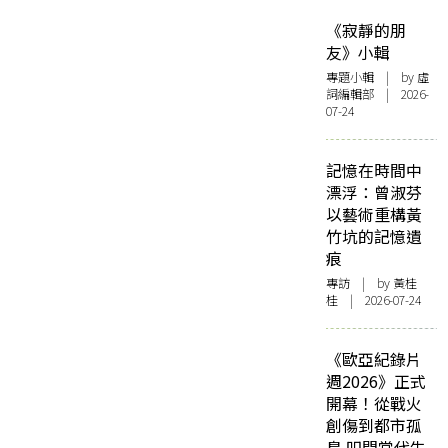
《寂靜的朋
友》小輯
專題小輯
| by 虛
詞編輯部 | 2026-
07-24
記憶在時間中
漂浮：曾淑芬
以藝術重構黃
竹坑的記憶遺
痕
專訪
| by 黃桂
桂 | 2026-07-24
《歐亞紀錄片
週2026》正式
開幕！從戰火
創傷到都市孤
島 叩問當代生