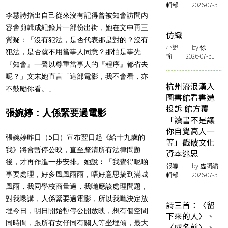
輯部 | 2026-07-31
李慧詩指出自己從來沒有記得曾被知會訪問內
容會剪輯成紀錄片一部份出街，她在文中再三
仿織
質疑：「沒有犯法，是否代表那是對的？沒有
小說
| by 悇
犯法，是否就不用當事人同意？那怕是事先
愉 | 2026-07-31
『知會』一聲以尊重當事人的『程序』都省去
呢？」文末她直言「這部電影，我不會看，亦
杭州流浪漢入
不鼓勵你看。」
圖書館看書遭
投訴 館方覆
張婉婷：人係緊要過電影
「讀書不是讓
你自覺高人一
張婉婷昨日（5日）宣布翌日起《給十九歲的
等」戳破文化
我》將會暫停公映，直至釐清所有法律問題
資本迷思
後，才再作進一步安排。她說︰「我覺得呢啲
報導
| by 虛詞編
事要處理，好多風風雨雨，唔好意思搞到滿城
輯部 | 2026-07-31
風雨，我同學校商量過，我哋應該處理問題，
對我嚟講，人係緊要過電影，所以我哋決定放
詩三首：〈留
埋今日，明日開始暫停公開放映，想有個空間
下來的人〉、
同時間，跟所有女仔同有關人等坐埋傾，最大
〈成名前〉、