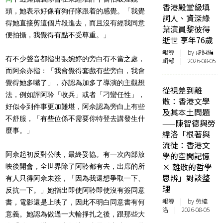
香港殿堂級填
頭，她表示好像有狗仔隊跟着的感覺。「我覺
詞人、資深綠
得她直接剪這個片段進去，而且沒有經我同意
葉演員黎彼得
便拍攝，我覺得有點不受尊重。」
逝世 享年76歲
報導
| by 虛詞編
有不少聲音都指出張婉婷的旁白有不當之處，
輯部 | 2026-08-05
而阿佘亦指：「我會覺得套戲有些旁白，我會
覺得她多嘴了」，亦認為加多了導演的主觀想
從視差到離
法，例如評阿聆「收兵」或者「刁蠻任性」，
散：香港文學
好似令到件事更加難堪，阿佘認為旁白上有些
及其本土問題
不舒服，「有些位係不需要你特登去講發生什
——陳智德與勞
麼事。」
緯洛「根著與
流徙：香港文
阿佘起初反對公映，最終妥協。有一次內部放
學的空間記憶
× 離散的哲學
映後開會，全世界除了阿聆都有去，出席的所
思辨」對談整
有人只得阿佘未簽，「因為我還想爭取一下、
理
反抗一下。」她指出即使阿聆即使沒有簽同意
報導
| by 勞緯
書，電影還是上映了，因此不明白同意書有何
洛 | 2026-08-05
意義。她認為做過一大輪掙扎之後，跟那些大