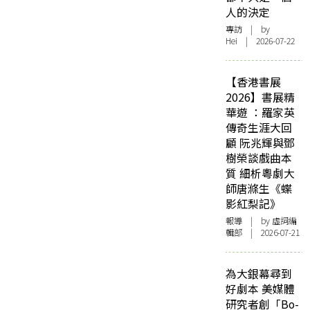
人的決定
專訪
| by
Hei | 2026-07-22
【香港書展
2026】書展精
華遊 ：羅家英
傳奇生涯大回
顧 阮兆輝與鄧
樹榮談戲曲本
質 細析粵劇大
師唐滌生《蝶
影紅梨記》
報導
| by 虛詞編
輯部 | 2026-07-21
為大銀幕尋到
好劇本 美媒體
研究者創「Bo-