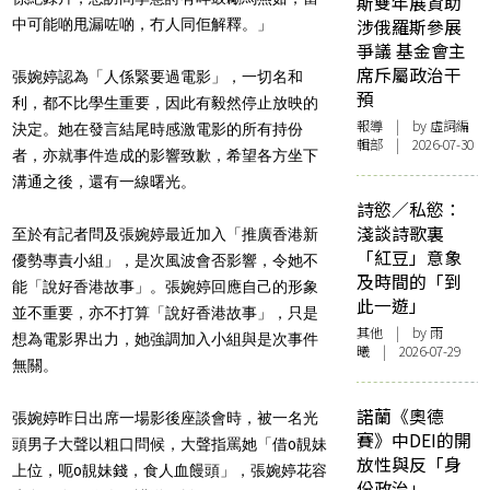
斯雙年展資助
涉俄羅斯參展
中可能啲甩漏咗啲，冇人同佢解釋。」
爭議 基金會主
席斥屬政治干
張婉婷認為「人係緊要過電影」，一切名和
預
利，都不比學生重要，因此有毅然停止放映的
報導
| by 虛詞編
決定。她在發言結尾時感激電影的所有持份
輯部 | 2026-07-30
者，亦就事件造成的影響致歉，希望各方坐下
溝通之後，還有一線曙光。
詩慾／私慾：
淺談詩歌裏
至於有記者問及張婉婷最近加入「推廣香港新
「紅豆」意象
優勢專責小組」，是次風波會否影響，令她不
及時間的「到
能「說好香港故事」。張婉婷回應自己的形象
此一遊」
並不重要，亦不打算「說好香港故事」，只是
其他
| by 雨
想為電影界出力，她強調加入小組與是次事件
曦 | 2026-07-29
無關。
諾蘭《奧德
張婉婷昨日出席一場影後座談會時，被一名光
賽》中DEI的開
頭男子大聲以粗口問候，大聲指罵她「借o靚妹
放性與反「身
上位，呃o靚妹錢，食人血饅頭」，張婉婷花容
份政治」