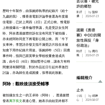
去以後，被允
許的鄉愁
歷時十年製作，由張婉婷執導的紀錄片《給十
影評
| by 盤柳
儂 | 2026-07-23
九歲的我》，獲香港電影評論學會選為年度最
佳電影，已於上周四（2日）正式公映。惟電影
上映後爆出一連串倫理爭議，先是受訪女生阿
諾蘭《奧德
聆、阿余透過媒體控訴在沒有同意下被拍攝，
賽》中DEI的開
亦未經阿聆同意下將電影公開上映。而「牛下
放性與反「身
女車神」李慧詩亦發文指不滿受訪片段在未被
份政治」
知會下用作紀錄片用途。張婉婷昨（5日）回應
時評
| by
周丹
楓
| 2026-07-29
事件時，指與已跟英華女學校校董會達成共
識，由今日（6日）開始暫停公映，讓各方有時
間釐清有關問題，對於作品近日引起外界激烈
討論，亦為師生造成困擾，張導就此致歉。
編輯推介
阿聆：觀映後須接受輔導
止水
被拍攝女生之一的王卓聆（阿聆）， 透過媒體
小說
| by 胡韡
心 | 2026-08-07
發表
萬字長文
表達心聲。她表示由始至終都不