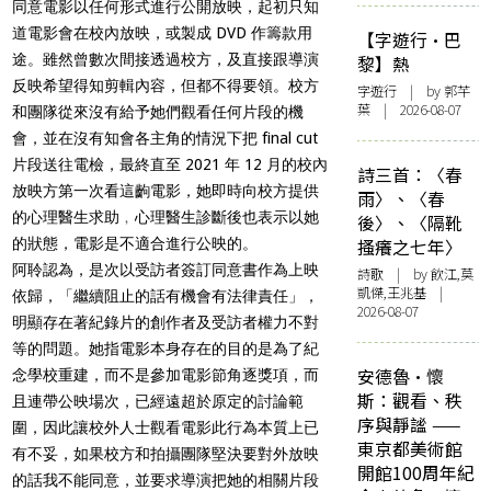
同意電影以任何形式進行公開放映，起初只知
道電影會在校內放映，或製成 DVD 作籌款用
【字遊行·巴
途。雖然曾數次間接透過校方，及直接跟導演
黎】熱
反映希望得知剪輯內容，但都不得要領。校方
字遊行
| by 郭芊
葉 | 2026-08-07
和團隊從來沒有給予她們觀看任何片段的機
會，並在沒有知會各主角的情況下把 final cut
片段送往電檢，最終直至 2021 年 12 月的校內
詩三首：〈春
放映方第一次看這齣電影，她即時向校方提供
雨〉、〈春
的心理醫生求助﹐心理醫生診斷後也表示以她
後〉、〈隔靴
的狀態，電影是不適合進行公映的。
搔癢之七年〉
阿聆認為，是次以受訪者簽訂同意書作為上映
詩歌
| by 飲江,莫
凱傑,王兆基 |
依歸，「繼續阻止的話有機會有法律責任」，
2026-08-07
明顯存在著紀錄片的創作者及受訪者權力不對
等的問題。她指電影本身存在的目的是為了紀
安德魯·懷
念學校重建，而不是參加電影節角逐獎項，而
斯：觀看、秩
且連帶公映場次，已經遠超於原定的討論範
序與靜謐 ——
圍，因此讓校外人士觀看電影此行為本質上已
東京都美術館
有不妥，如果校方和拍攝團隊堅決要對外放映
開館100周年紀
的話我不能同意，並要求導演把她的相關片段