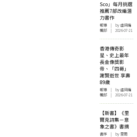
Sco」每月挑選
推薦7部改編潛
力書作
報導
| by 虛詞編
輯部 | 2026-07-21
香港傳奇影
星、史上最年
長金像獎影
帝、「四哥」
謝賢逝世 享壽
89歲
報導
| by 虛詞編
輯部 | 2026-07-21
【新書】《里
爾克詩集－意
象之書》書摘
書序
| by 里爾