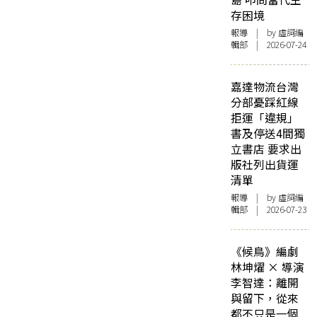
存困境
報導
| by 虛詞編
輯部 | 2026-07-24
嘉達物流台灣
分部憂踩紅線
拒運「違規」
書及停送4間獨
立書店 要求出
版社列出貨運
清單
報導
| by 虛詞編
輯部 | 2026-07-23
《候鳥》編劇
林坤燿 × 導演
李智達：離開
與留下，從來
都不只是一個