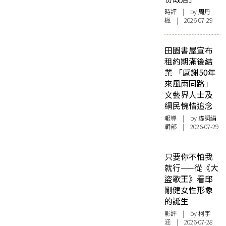
時評
| by
周丹
楓
| 2026-07-29
田園書屋宣布
租約期滿後結
業 「感謝50年
來風雨同路」
文藝界人士及
網民惋惜追念
報導
| by 虛詞編
輯部 | 2026-07-29
只要你不怕我
就行——從《大
盜歌王》看邱
剛健女性形象
的誕生
影評
| by 柯宇
涵 | 2026-07-28