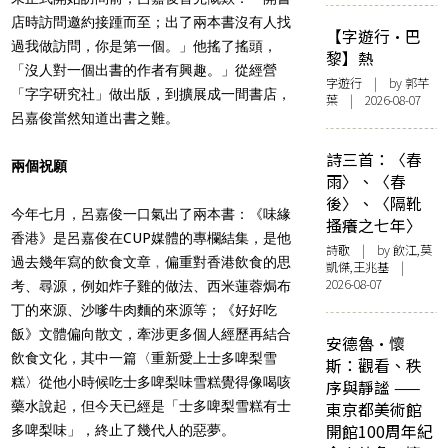
店時訪問邀約接踵而至；出了兩本書沒有人找
【字遊行·巴
過我做訪問，你是第一個。」他搖了搖頭，
黎】熱
「沒人對一個出書的作者有興趣。」從經營
字遊行
| by 郭芊
「字字研究社」做出版，到擴展成一間書店，
葉 | 2026-08-07
呂嘉俊當然知道出書之難。
詩三首：〈春
兩個祝願
雨〉、〈春
後〉、〈隔靴
今年七月，呂嘉俊一口氣出了兩本書：《味緣
搔癢之七年〉
香港》是呂嘉俊在CUP媒體的專欄結集，是他
詩歌
| by 飲江,莫
過去幾年寫的飲食文章﹐偏重對香港飲食的思
凱傑,王兆基 |
2026-08-07
考、尋源，例如炸子雞的做法、西米蓮蓉焗布
丁的來源、沙嗲牛肉麵的來源等；《好好吃
飯》文體偏向散文，牽涉更多個人經歷再結合
安德魯·懷
飲食文化，其中一篇〈重新愛上士多啤梨雪
斯：觀看、秩
糕〉從他小時候吃士多啤梨味雪糕覺得像喝咳
序與靜謐 ——
藥水說起，但今天已經是「士多啤梨雪糕有士
東京都美術館
開館100周年紀
多啤梨味」，終止了幾代人的惡夢。