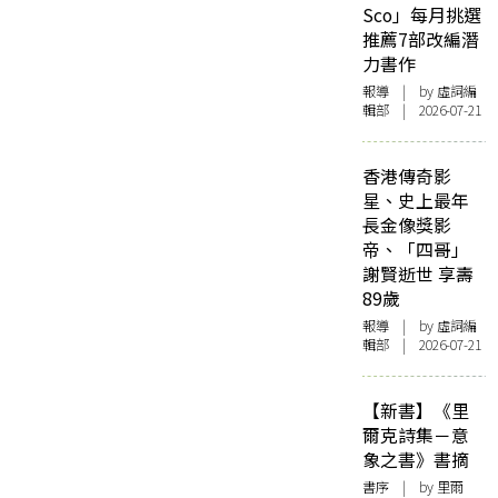
Sco」每月挑選
推薦7部改編潛
力書作
報導
| by 虛詞編
輯部 | 2026-07-21
香港傳奇影
星、史上最年
長金像獎影
帝、「四哥」
謝賢逝世 享壽
89歲
報導
| by 虛詞編
輯部 | 2026-07-21
【新書】《里
爾克詩集－意
象之書》書摘
書序
| by 里爾