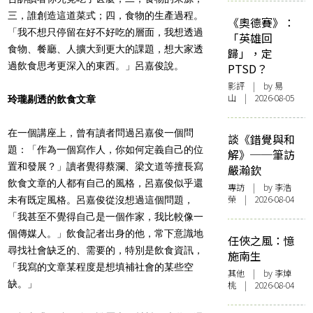
三，誰創造這道菜式；四，食物的生產過程。
《奧德賽》：
「我不想只停留在好不好吃的層面，我想透過
「英雄回
食物、餐廳、人擴大到更大的課題，想大家透
歸」，定
過飲食思考更深入的東西。」呂嘉俊說。
PTSD？
影評
| by 易
山 | 2026-08-05
玲瓏剔透的飲食文章
在一個講座上，曾有讀者問過呂嘉俊一個問
談《錯覺與和
題：「作為一個寫作人，你如何定義自己的位
解》──筆訪
置和發展？」讀者覺得蔡瀾、梁文道等擅長寫
嚴瀚欽
飲食文章的人都有自己的風格，呂嘉俊似乎還
專訪
| by 李浩
榮 | 2026-08-04
未有既定風格。呂嘉俊從沒想過這個問題，
「我甚至不覺得自己是一個作家，我比較像一
個傳媒人。」飲食記者出身的他，常下意識地
任俠之風：憶
尋找社會缺乏的、需要的，特別是飲食資訊，
施南生
「我寫的文章某程度是想填補社會的某些空
其他
| by 李焯
缺。」
桃 | 2026-08-04