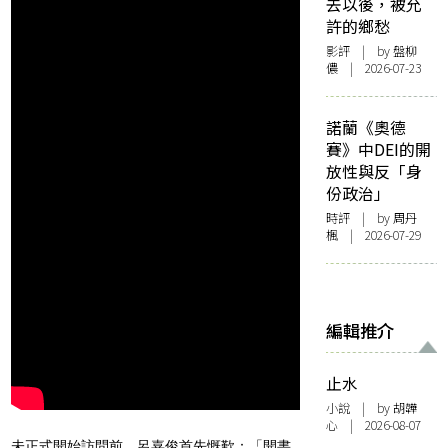
去以後，被允
許的鄉愁
影評
| by 盤柳
儂 | 2026-07-23
諾蘭《奧德
賽》中DEI的開
放性與反「身
份政治」
時評
| by
周丹
楓
| 2026-07-29
編輯推介
止水
小說
| by 胡韡
心 | 2026-08-07
未正式開始訪問前，呂嘉俊首先慨歎：「開書