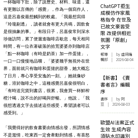
一杯咖啡下肚，除了說歷史、材料、味道，還
ChatGPT拒生
有更難以言傳的「感覺」，作為一個寫作人，
成模仿作家風
這是呂嘉俊最想觸到的軟處。「我最想寫得
格指令 在世及
『玲瓏剔透』，讀者就會有更大共鳴，因飲食
已故文豪皆受
是很抽象的事。」有段日子，呂嘉俊常到深水
限 改提供相近
埗做訪問，累了便遛進咖啡店歇息，每天相同
氛圍「原創」
文字
時間，有一位衣著破落的拾荒婆婆亦到咖啡店
「點一杯咖啡（有時是奶茶）加一件蛋撻」，
報導
| by 虛詞編
輯部 | 2026-08-04
一口一口慢慢地品嚐，「婆婆幾乎無視外在世
界，面前就只有咖啡和蛋撻的甜香，她大概忘
了日月，專心享受安逸的一刻。」她就像砂
【新書】《賣
糖，溶於咖啡之中，這種感覺呂嘉俊很明白，
書者言》編輯
序
「有時送完貨到書店，很累，我會買一杯鮮榨
橙汁喝，說不出的好喝與舒暢。」他說，「我
書序
| by 阿
豆 | 2026-08-03
很想透過文字去描述這些感受，希望讀者可以
感受到。」
歐盟AI法案正式
「我覺得好的飲食書要由情感出發，所謂情感
生效 生成內容
不是濫情，吃東西一定會牽動到情感，有喜怒
須貼水印識別