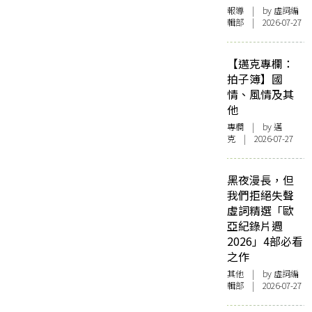
報導
| by 虛詞編
輯部 | 2026-07-27
【邁克專欄：
拍子簿】國
情、風情及其
他
專欄
| by
邁
克
| 2026-07-27
黑夜漫長，但
我們拒絕失聲
虛詞精選「歐
亞紀錄片週
2026」4部必看
之作
其他
| by 虛詞編
輯部 | 2026-07-27