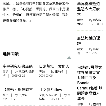
業界憂標籤氾
哀樂。」呂嘉俊理想中的飲食文章就是像文學
濫恐令大眾麻
作品一樣，「心要熱，手要冷。我寫出來是理
木
性的、分析的，但裡面包括了我的情感、我對
報導
| by 虛詞編
香港食物的喜愛。」
輯部 | 2026-08-03
無法跨越的理
解
散文
| by 彭慧
延伸閱讀
瑜 | 2026-07-31
字字研究所書店結
日常爐灶，文化人
何詩蓓8月舉女
業 持續出版 以編輯
情——訪《小食
專訪
| by 梁恩翹, 鄧烱
專訪
| by 王瀚樑 |
性專屬讀書會
榕 | 2025-08-28
2024-03-06
之心灌溉香港飲食
部》作者鄒芷茵
共讀西西及
文化書寫 呂嘉俊：
Bonnie
「不扮高深，只求
Garmus名著 以
【無形・那陣時不
【文藝Follow
傳真」
閱讀啟發個人
知道的滋味】年年
Me】許鞍華《詩》
散文
| by
呂嘉俊
|
文藝Follow Me
| by 黃
成長
2023-12-18
桂桂 | 2023-12-28
有餘
——把詩歌影像化
報導
| by 虛詞編