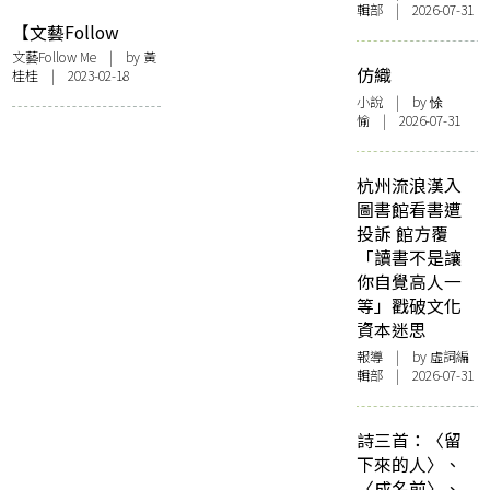
輯部 | 2026-07-31
【文藝Follow
Me】從飲食男女到
文藝Follow Me
| by 黃
仿織
桂桂 | 2023-02-18
飲食書店 「字字
研究所」呂嘉俊：
小說
| by 悇
愉 | 2026-07-31
食物不是機器
杭州流浪漢入
圖書館看書遭
投訴 館方覆
「讀書不是讓
你自覺高人一
等」戳破文化
資本迷思
報導
| by 虛詞編
輯部 | 2026-07-31
詩三首：〈留
下來的人〉、
〈成名前〉、