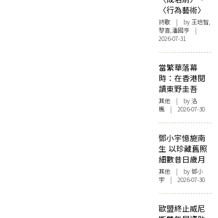
〈行為藝術〉
詩歌
| by 王培智,
黎喜,潘國亨 |
2026-07-31
當繁華落幕
時：在香港閱
讀東野圭吾
其他
| by
洛
楓
| 2026-07-30
鄧小宇憶施南
生 以珍藏舊照
細數昔日歲月
其他
| by 鄧小
宇 | 2026-07-30
歐盟終止威尼