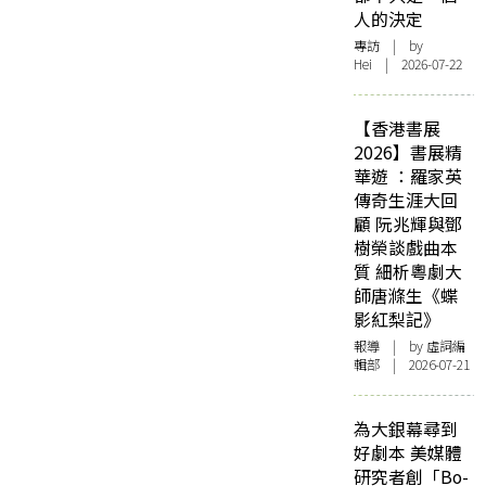
人的決定
專訪
| by
Hei | 2026-07-22
【香港書展
2026】書展精
華遊 ：羅家英
傳奇生涯大回
顧 阮兆輝與鄧
樹榮談戲曲本
質 細析粵劇大
師唐滌生《蝶
影紅梨記》
報導
| by 虛詞編
輯部 | 2026-07-21
為大銀幕尋到
好劇本 美媒體
研究者創「Bo-