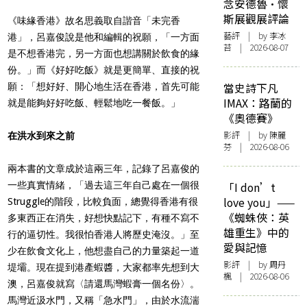
念安德魯·懷
斯展觀展評論
《味緣香港》故名思義取自諧音「未完香
藝評
| by 李冰
港」，呂嘉俊說是他和編輯的祝願，「一方面
苔 | 2026-08-07
是不想香港完，另一方面也想講關於飲食的緣
份。」而《好好吃飯》就是更簡單、直接的祝
當史詩下凡
願：「想好好、開心地生活在香港，首先可能
IMAX：路蘭的
就是能夠好好吃飯、輕鬆地吃一餐飯。」
《奧德賽》
影評
| by 陳麗
在洪水到來之前
芬 | 2026-08-06
兩本書的文章成於這兩三年，記錄了呂嘉俊的
一些真實情緒，「過去這三年自己處在一個很
「I don’t
love you」——
Struggle的階段，比較負面，總覺得香港有很
《蜘蛛俠：英
多東西正在消失，好想快點記下，有種不寫不
雄重生》中的
行的逼切性。我很怕香港人將歷史淹沒。」至
愛與記憶
少在飲食文化上，他想盡自己的力量築起一道
影評
| by
周丹
堤壩。現在提到港產蝦醬，大家都率先想到大
楓
| 2026-08-06
澳，呂嘉俊就寫〈請還馬灣蝦膏一個名份〉。
馬灣近汲水門，又稱「急水門」，由於水流湍