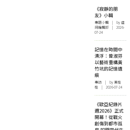
《寂靜的朋
友》小輯
專題小輯
| by 虛
詞編輯部 | 2026-
07-24
記憶在時間中
漂浮：曾淑芬
以藝術重構黃
竹坑的記憶遺
痕
專訪
| by 黃桂
桂 | 2026-07-24
《歐亞紀錄片
週2026》正式
開幕！從戰火
創傷到都市孤
島 叩問當代生