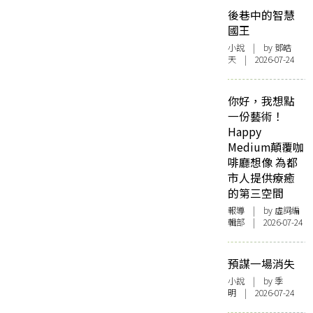
後巷中的智慧
國王
小說
| by 鄧皓
天 | 2026-07-24
你好，我想點
一份藝術！
Happy
Medium顛覆咖
啡廳想像 為都
市人提供療癒
的第三空間
報導
| by 虛詞編
輯部 | 2026-07-24
預謀一場消失
小說
| by 季
明 | 2026-07-24