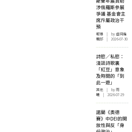
斯雙年展資助
涉俄羅斯參展
爭議 基金會主
席斥屬政治干
預
報導
| by 虛詞編
輯部 | 2026-07-30
詩慾／私慾：
淺談詩歌裏
「紅豆」意象
及時間的「到
此一遊」
其他
| by 雨
曦 | 2026-07-29
諾蘭《奧德
賽》中DEI的開
放性與反「身
份政治」