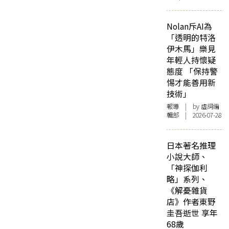
Nolan斥AI為
「透明的特洛
伊木馬」樂見
年輕人持懷疑
態度 「保持警
惕才能善用新
技術」
報導
| by 虛詞編
輯部 | 2026-07-28
日本著名推理
小說大師、
「神探伽利
略」系列、
《解憂雜貨
店》作者東野
圭吾逝世 享年
68歲