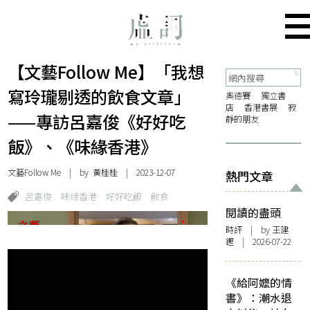
【文藝Follow Me】「我想
寫玲瓏剔透的飲食文章」
奧德賽
獨立書
店
香港書展
寂
——專訪呂嘉俊《好好吃
靜的朋友
飯》、《味緣香港》
文藝Follow Me
| by 黃桂桂 | 2023-12-07
熱門文章
呂嘉俊
味緣香港
好好吃飯
飲食
閱讀的盡頭
時評
| by 王建
鏗 | 2026-07-22
《給阿嬤的情
書》：潮水退