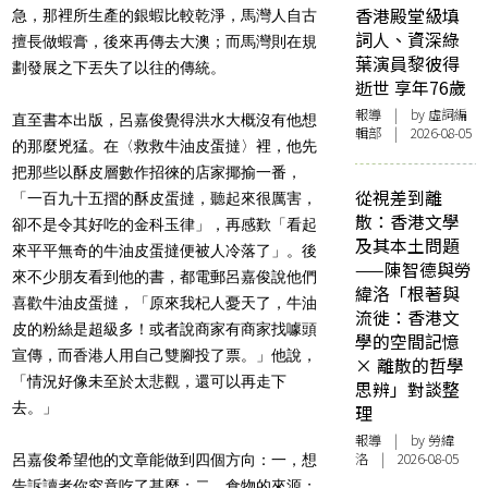
香港殿堂級填
急，那裡所生產的銀蝦比較乾淨，馬灣人自古
詞人、資深綠
擅長做蝦膏，後來再傳去大澳；而馬灣則在規
葉演員黎彼得
劃發展之下丟失了以往的傳統。
逝世 享年76歲
報導
| by 虛詞編
直至書本出版，呂嘉俊覺得洪水大概沒有他想
輯部 | 2026-08-05
的那麼兇猛。在〈救救牛油皮蛋撻〉裡，他先
把那些以酥皮層數作招徠的店家揶揄一番，
從視差到離
「一百九十五摺的酥皮蛋撻，聽起來很厲害，
散：香港文學
卻不是令其好吃的金科玉律」，再感歎「看起
及其本土問題
來平平無奇的牛油皮蛋撻便被人冷落了」。後
——陳智德與勞
來不少朋友看到他的書，都電郵呂嘉俊說他們
緯洛「根著與
喜歡牛油皮蛋撻，「原來我杞人憂天了，牛油
流徙：香港文
皮的粉絲是超級多！或者說商家有商家找噱頭
學的空間記憶
宣傳，而香港人用自己雙腳投了票。」他說，
× 離散的哲學
「情況好像未至於太悲觀，還可以再走下
思辨」對談整
去。」
理
報導
| by 勞緯
洛 | 2026-08-05
呂嘉俊希望他的文章能做到四個方向：一，想
告訴讀者你究竟吃了甚麼；二，食物的來源；