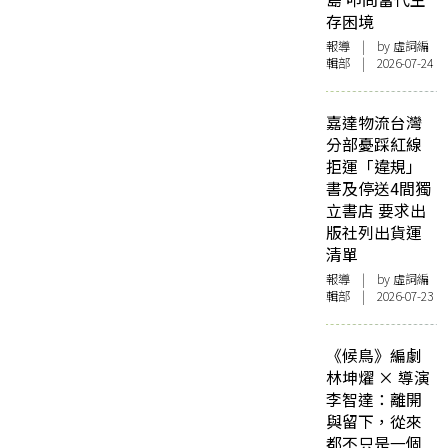
存困境
報導
| by 虛詞編
輯部 | 2026-07-24
嘉達物流台灣
分部憂踩紅線
拒運「違規」
書及停送4間獨
立書店 要求出
版社列出貨運
清單
報導
| by 虛詞編
輯部 | 2026-07-23
《候鳥》編劇
林坤燿 × 導演
李智達：離開
與留下，從來
都不只是一個