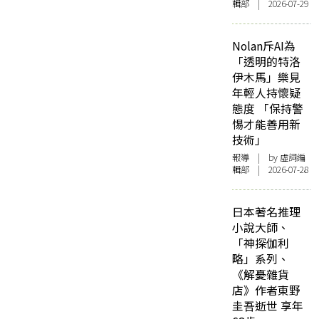
輯部 | 2026-07-29
Nolan斥AI為
「透明的特洛
伊木馬」樂見
年輕人持懷疑
態度 「保持警
惕才能善用新
技術」
報導
| by 虛詞編
輯部 | 2026-07-28
日本著名推理
小說大師、
「神探伽利
略」系列、
《解憂雜貨
店》作者東野
圭吾逝世 享年