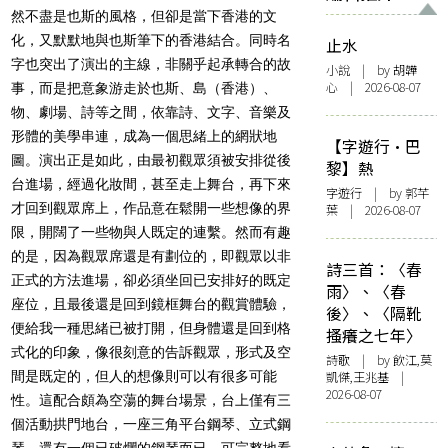
然不盡是也斯的風格，但卻是當下香港的文
化，又默默地與也斯筆下的香港結合。同時名
止水
字也突出了演出的主線，非關乎起承轉合的故
小說
| by 胡韡
心 | 2026-08-07
事，而是把意象游走於也斯、島（香港）、
物、劇場、詩等之間，依靠詩、文字、音樂及
形體的美學串連，成為一個思緒上的網狀地
【字遊行·巴
圖。演出正是如此，由最初觀眾須被安排從後
黎】熱
台進場，經過化妝間，甚至走上舞台，再下來
字遊行
| by 郭芊
才回到觀眾席上，作品意在鬆開一些想像的界
葉 | 2026-08-07
限，開闊了一些物與人既定的連繫。然而有趣
的是，因為觀眾席還是有劃位的，即觀眾以非
詩三首：〈春
正式的方法進場，卻必須坐回已安排好的既定
雨〉、〈春
座位，且最後還是回到鏡框舞台的觀賞體驗，
後〉、〈隔靴
便給我一種思緒已被打開，但身體還是回到格
搔癢之七年〉
式化的印象，像很刻意的告訴觀眾，形式及空
詩歌
| by 飲江,莫
間是既定的，但人的想像則可以有很多可能
凱傑,王兆基 |
2026-08-07
性。這配合頗為空蕩的舞台場景，台上僅有三
個活動拱門地台，一座三角平台鋼琴、立式鋼
琴，還有一個已破爛的鋼琴而已，可完整地看