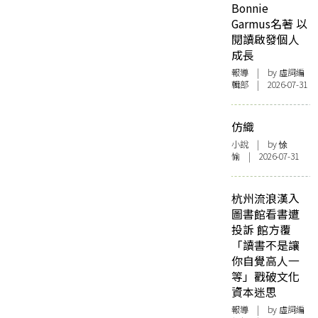
Bonnie
Garmus名著 以
閱讀啟發個人
成長
報導
| by 虛詞編
輯部 | 2026-07-31
仿織
小說
| by 悇
愉 | 2026-07-31
杭州流浪漢入
圖書館看書遭
投訴 館方覆
「讀書不是讓
你自覺高人一
等」戳破文化
資本迷思
報導
| by 虛詞編