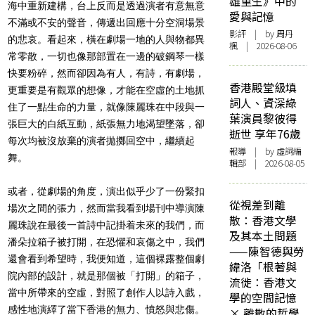
雄重生》中的
海中重新建構，台上反而是透過演者有意無意
愛與記憶
不滿或不安的聲音，傳遞出回應十分空洞場景
影評
| by
周丹
的悲哀。看起來，橫在劇場一地的人與物都異
楓
| 2026-08-06
常零散，一切也像那部置在一邊的破鋼琴一樣
快要粉碎，然而卻因為有人，有詩，有劇場，
香港殿堂級填
更重要是有觀眾的想像，才能在空虛的土地抓
詞人、資深綠
住了一點生命的力量，就像陳麗珠在中段與一
葉演員黎彼得
張巨大的白紙互動，紙張無力地渴望墜落，卻
逝世 享年76歲
每次均被沒放棄的演者拋擲回空中，繼續起
報導
| by 虛詞編
舞。
輯部 | 2026-08-05
或者，從劇場的角度，演出似乎少了一份緊扣
從視差到離
場次之間的張力，然而當我看到場刊中導演陳
散：香港文學
麗珠說在最後一首詩中記掛着未來的我們，而
及其本土問題
潘朵拉箱子被打開，在恐懼和哀傷之中，我們
——陳智德與勞
還會看到希望時，我便知道，這個裸露整個劇
緯洛「根著與
院內部的設計，就是那個被「打開」的箱子，
流徙：香港文
當中所帶來的空虛，對照了創作人以詩入戲，
學的空間記憶
感性地演繹了當下香港的無力、憤怒與悲傷。
× 離散的哲學