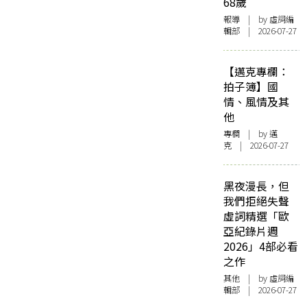
68歲
報導
| by 虛詞編
輯部 | 2026-07-27
【邁克專欄：
拍子簿】國
情、風情及其
他
專欄
| by
邁
克
| 2026-07-27
黑夜漫長，但
我們拒絕失聲
虛詞精選「歐
亞紀錄片週
2026」4部必看
之作
其他
| by 虛詞編
輯部 | 2026-07-27