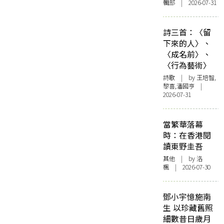
輯部 | 2026-07-31
詩三首：〈留
下來的人〉、
〈成名前〉、
〈行為藝術〉
詩歌
| by 王培智,
黎喜,潘國亨 |
2026-07-31
當繁華落幕
時：在香港閱
讀東野圭吾
其他
| by
洛
楓
| 2026-07-30
鄧小宇憶施南
生 以珍藏舊照
細數昔日歲月