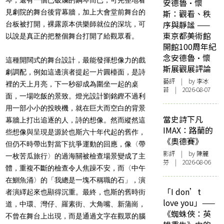
安德魯·懷
見劇院的舞台後背幕牆，加上大會堂前舞台的
斯：觀看、秩
序與靜謐 ——
台板被打開，裸露原本供樂師就位的深坑，可
東京都美術館
以說是真正的把整個舞台打開了給觀眾看。
開館100周年紀
念安德魯·懷
這種開闊式的舞台設計，最能發揮想像力的戲
斯展觀展評論
劇調配，例如這邊演者提起一片圓檯面，是詩
藝評
| by 李冰
裡的天上月亮，下一秒卻成為圍坐一起的桌
苔 | 2026-08-07
面，一場吃飯的景致。燈光設計劉銘鏗不過利
用一部小小的投映機，就在巨大而空白的背景
當史詩下凡
幕牆上打出追逐的人，詩的想像。然而縱然這
IMAX：路蘭的
些想像與呈現是源於也斯六十年代起的舊作，
《奧德賽》
但仍不時帶出對當下抗爭運動的回應，像〈帶
影評
| by 陳麗
一枚苦瓜旅行〉的過海關被檢查場景變成了主
芬 | 2026-08-06
體，重複不斷的檢查令人焦躁不安，而〈中午
在鰂魚涌〉的「我總是一塊不稱職的石」，演
「I don’t
者演繹起來也顯得沉重。最終，也斯的舊時街
love you」——
道，中環、灣仔、羅素街、大角嘴、新蒲崗，
《蜘蛛俠：英
不曾在舞台上出現，而是通過文字在觀眾的腦