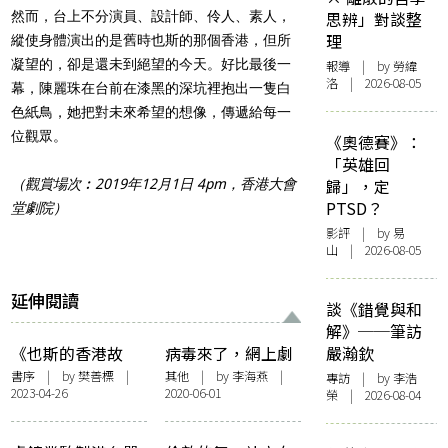
然而，台上不分演員、設計師、伶人、素人，
思辨」對談整
理
縱使身體演出的是舊時也斯的那個香港，但所
凝望的，卻是還未到絕望的今天。好比最後一
報導
| by 勞緯
洛 | 2026-08-05
幕，陳麗珠在台前在漆黑的深坑裡抱出一隻白
色紙鳥，她把對未來希望的想像，傳遞給每一
位觀眾。
《奧德賽》：
「英雄回
歸」，定
（觀賞場次︰2019年12月1日 4pm，香港大會
PTSD？
堂劇院）
影評
| by 易
山 | 2026-08-05
延伸閱讀
談《錯覺與和
解》──筆訪
《也斯的香港故
病毒來了，網上劇
嚴瀚欽
事》序——一個難
場也來了
書序
| by 樊善標 |
其他
| by
李海燕
|
專訪
| by 李浩
2023-04-26
2020-06-01
說的香港故事
榮 | 2026-08-04