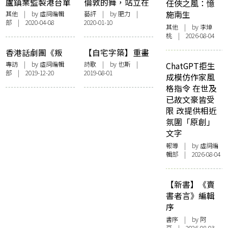
盧鎮業監製港台單
倫敦的舞，站立在
任俠之風：憶
元劇《浮城絮
頂點的意志
施南生
其他
| by 虛詞編輯
藝評
| by 肥力 |
部 | 2020-04-08
2020-01-10
語》：地震的六種
其他
| by 李焯
世界，遇見也斯的
桃 | 2026-08-04
文學遺蹟
香港話劇團《叛
【自宅字築】重畫
侶》專訪：離場後
地圖
專訪
| by 虛詞編輯
詩歌
| by 也斯 |
ChatGPT拒生
部 | 2019-12-20
2019-08-01
你的選擇是？
成模仿作家風
格指令 在世及
已故文豪皆受
限 改提供相近
氛圍「原創」
文字
報導
| by 虛詞編
輯部 | 2026-08-04
【新書】《賣
書者言》編輯
序
書序
| by 阿