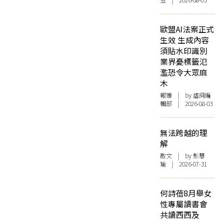
豆 | 2026-08-03
歐盟AI法案正式
生效 生成內容
須貼水印識別
業界憂標籤氾
濫恐令大眾麻
木
報導
| by 虛詞編
輯部 | 2026-08-03
無法跨越的理
解
散文
| by 彭慧
瑜 | 2026-07-31
何詩蓓8月舉女
性專屬讀書會
共讀西西及