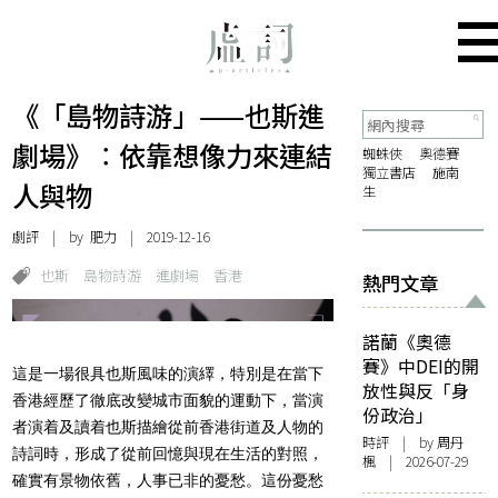
《「島物詩游」——也斯進
劇場》︰依靠想像力來連結
蜘蛛俠
奧德賽
獨立書店
施南
人與物
生
劇評
| by 肥力 | 2019-12-16
也斯
島物詩游
進劇場
香港
熱門文章
諾蘭《奧德
賽》中DEI的開
這是一場很具也斯風味的演繹，特別是在當下
放性與反「身
香港經歷了徹底改變城市面貌的運動下，當演
份政治」
者演着及讀着也斯描繪從前香港街道及人物的
時評
| by
周丹
詩詞時，形成了從前回憶與現在生活的對照，
楓
| 2026-07-29
確實有景物依舊，人事已非的憂愁。這份憂愁