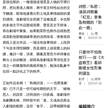
是很也斯的，一種僅描述場景及人物的字裡行
詩慾／私慾：
間，把玩香港人獨有，將中英文特性結合的文
淺談詩歌裏
字觸感，鬆弛地滲透出對土地及事情細節的濃
「紅豆」意象
烈感情。進劇場完全把握了這種溫柔，令也斯
及時間的「到
的多個文字作品變成視覺、聲音及文字拼湊，
此一遊」
再在劇場中聚集。如果觀眾對也斯作品很熟悉
其他
| by 雨
或喜歡他那種描繪香港的淡然味道，便會很容
曦 | 2026-07-29
易投入是次作品，一場沒有故事情節，上段與
下句並非理性關聯，而是感性上或視覺上的糾
只要你不怕我
纏，像詩一樣，演者、圖畫及聲音片碎得像在
就行——從《大
舞台上自由暢游，卻因為進劇場及導演也是主
盜歌王》看邱
演之一的陳麗珠的風格與魅力，勉強在亂象中
剛健女性形象
拉回一點詩化之下的秩序。
的誕生
影評
| by 柯宇
正如作品名稱《「島物詩游」——也斯進劇
涵 | 2026-07-28
場》已不只是一些可線性聯想的文字，「睹物
思人」的諧音，詩與游的一詞多義、進劇場作
為劇團名稱，同時當中的「進」又成為也斯走
編輯推介
入劇場的動態，這些「食字」、語帶相關等縱