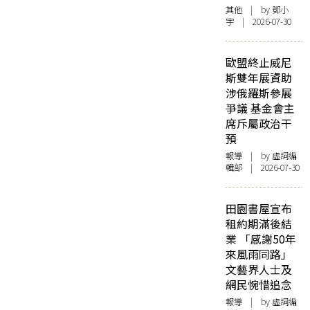
其他
| by 鄧小
宇 | 2026-07-30
歐盟終止威尼
斯雙年展資助
涉俄羅斯參展
爭議 基金會主
席斥屬政治干
預
報導
| by 虛詞編
輯部 | 2026-07-30
田園書屋宣布
租約期滿後結
業 「感謝50年
來風雨同路」
文藝界人士及
網民惋惜追念
報導
| by 虛詞編