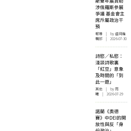
斯雙年展資助
涉俄羅斯參展
爭議 基金會主
席斥屬政治干
預
報導
| by 虛詞編
輯部 | 2026-07-30
詩慾／私慾：
淺談詩歌裏
「紅豆」意象
及時間的「到
此一遊」
其他
| by 雨
曦 | 2026-07-29
諾蘭《奧德
賽》中DEI的開
放性與反「身
份政治」