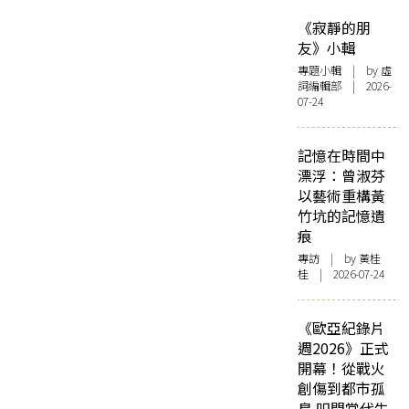
《寂靜的朋
友》小輯
專題小輯
| by 虛
詞編輯部 | 2026-
07-24
記憶在時間中
漂浮：曾淑芬
以藝術重構黃
竹坑的記憶遺
痕
專訪
| by 黃桂
桂 | 2026-07-24
《歐亞紀錄片
週2026》正式
開幕！從戰火
創傷到都市孤
島 叩問當代生