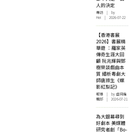
人的決定
專訪
| by
Hei | 2026-07-22
【香港書展
2026】書展精
華遊 ：羅家英
傳奇生涯大回
顧 阮兆輝與鄧
樹榮談戲曲本
質 細析粵劇大
師唐滌生《蝶
影紅梨記》
報導
| by 虛詞編
輯部 | 2026-07-21
為大銀幕尋到
好劇本 美媒體
研究者創「Bo-