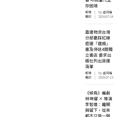
存困境
報導
| by 虛詞編
輯部 | 2026-07-24
嘉達物流台灣
分部憂踩紅線
拒運「違規」
書及停送4間獨
立書店 要求出
版社列出貨運
清單
報導
| by 虛詞編
輯部 | 2026-07-23
《候鳥》編劇
林坤燿 × 導演
李智達：離開
與留下，從來
都不只是一個