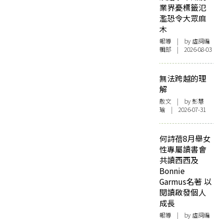
業界憂標籤氾
濫恐令大眾麻
木
報導
| by 虛詞編
輯部 | 2026-08-03
無法跨越的理
解
散文
| by 彭慧
瑜 | 2026-07-31
何詩蓓8月舉女
性專屬讀書會
共讀西西及
Bonnie
Garmus名著 以
閱讀啟發個人
成長
報導
| by 虛詞編