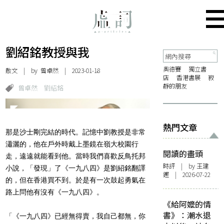
劉紹銘教授與我
奧德賽
獨立書
散文
| by 曾卓然 | 2023-01-18
店
香港書展
寂
靜的朋友
曾卓然
劉紹銘
熱門文章
那是沙士剛完結的時代。記憶中劉教授是非常
瀟灑的，他在戶外時戴上墨鏡在嶺大校園行
閱讀的盡頭
走，遠遠就能看到他。當時我們喜歡反鳥托邦
時評
| by 王建
小說，「發現」了《一九八四》是劉紹銘翻譯
鏗 | 2026-07-22
的，但在香港買不到。於是有一次鼓起勇氣在
路上問他有沒有《一九八四》。
《給阿嬤的情
書》：潮水退
「《一九八四》已經無得賣，我自己都無，你