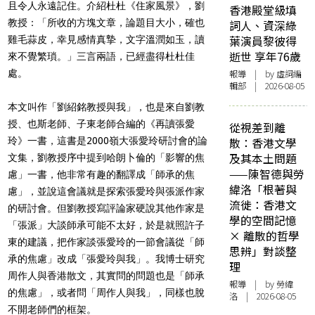
且令人永遠記住。介紹杜杜《住家風景》，劉
香港殿堂級填
教授：「所收的方塊文章，論題目大小，確也
詞人、資深綠
葉演員黎彼得
雞毛蒜皮，幸見感情真摯，文字溫潤如玉，讀
逝世 享年76歲
來不覺繁瑣。」三言兩語，已經盡得杜杜佳
處。
報導
| by 虛詞編
輯部 | 2026-08-05
本文叫作「劉紹銘教授與我」，也是來自劉教
授、也斯老師、子東老師合編的《再讀張愛
從視差到離
玲》一書，這書是2000嶺大張愛玲研討會的論
散：香港文學
及其本土問題
文集，劉教授序中提到哈朗卜倫的「影響的焦
——陳智德與勞
慮」一書，他非常有趣的翻譯成「師承的焦
緯洛「根著與
慮」，並說這會議就是探索張愛玲與張派作家
流徙：香港文
的研討會。但劉教授寫評論家硬說其他作家是
學的空間記憶
「張派」大談師承可能不太好，於是就照許子
× 離散的哲學
東的建議，把作家談張愛玲的一節會議從「師
思辨」對談整
承的焦慮」改成「張愛玲與我」。我博士研究
理
周作人與香港散文，其實問的問題也是「師承
報導
| by 勞緯
的焦慮」，或者問「周作人與我」，同樣也脫
洛 | 2026-08-05
不開老師們的框架。