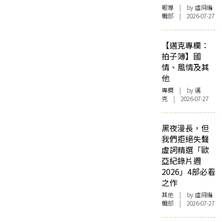
報導
| by 虛詞編
輯部 | 2026-07-27
【邁克專欄：
拍子簿】國
情、風情及其
他
專欄
| by
邁
克
| 2026-07-27
黑夜漫長，但
我們拒絕失聲
虛詞精選「歐
亞紀錄片週
2026」4部必看
之作
其他
| by 虛詞編
輯部 | 2026-07-27