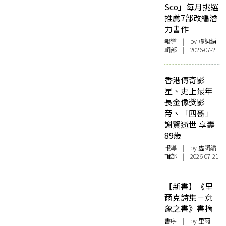
Sco」每月挑選
推薦7部改編潛
力書作
報導
| by 虛詞編
輯部 | 2026-07-21
香港傳奇影
星、史上最年
長金像獎影
帝、「四哥」
謝賢逝世 享壽
89歲
報導
| by 虛詞編
輯部 | 2026-07-21
【新書】《里
爾克詩集－意
象之書》書摘
書序
| by 里爾