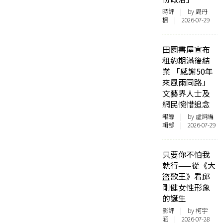
時評
| by
周丹
楓
| 2026-07-29
田園書屋宣布
租約期滿後結
業 「感謝50年
來風雨同路」
文藝界人士及
網民惋惜追念
報導
| by 虛詞編
輯部 | 2026-07-29
只要你不怕我
就行——從《大
盜歌王》看邱
剛健女性形象
的誕生
影評
| by 柯宇
涵 | 2026-07-28