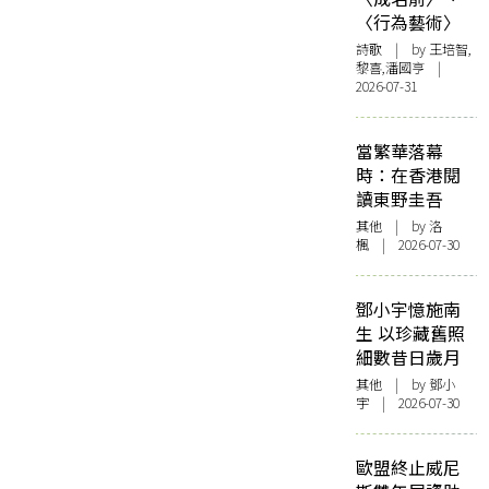
〈行為藝術〉
詩歌
| by 王培智,
黎喜,潘國亨 |
2026-07-31
當繁華落幕
時：在香港閱
讀東野圭吾
其他
| by
洛
楓
| 2026-07-30
鄧小宇憶施南
生 以珍藏舊照
細數昔日歲月
其他
| by 鄧小
宇 | 2026-07-30
歐盟終止威尼