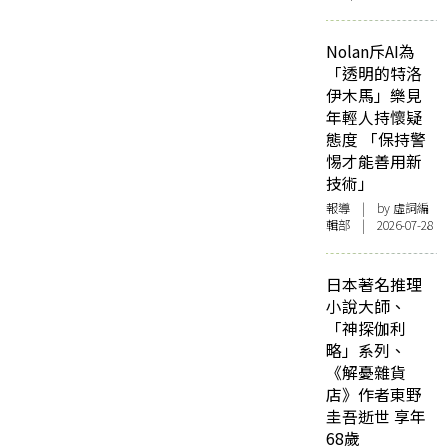
Nolan斥AI為
「透明的特洛
伊木馬」樂見
年輕人持懷疑
態度 「保持警
惕才能善用新
技術」
報導
| by 虛詞編
輯部 | 2026-07-28
日本著名推理
小說大師、
「神探伽利
略」系列、
《解憂雜貨
店》作者東野
圭吾逝世 享年
68歲