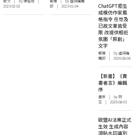
《靈台書簡》到
譯者、學者劉紹銘
散文
| by
陳智德
|
報導
| by 虛詞編輯
ChatGPT拒生
2023-02-02
部 | 2023-01-04
《二殘遊記》──
去世
成模仿作家風
劉紹銘的文藝歷程
格指令 在世及
已故文豪皆受
限 改提供相近
氛圍「原創」
文字
報導
| by 虛詞編
輯部 | 2026-08-04
【新書】《賣
書者言》編輯
序
書序
| by 阿
豆 | 2026-08-03
歐盟AI法案正式
生效 生成內容
須貼水印識別