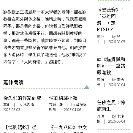
《奧德賽》：
劉教授是王德威那一輩大學者的老師；能在劉
「英雄回
教授在海外榮休之後，晚晴之時，教我輩嶺南
歸」，定
同學，那是我的光榮，但說我自己師承劉教
PTSD？
授，那當然焦慮得不行。回想有關劉教授的
影評
| by 易
事，都是一些斷片。讀書時並不知道，到時日
山 | 2026-08-05
過去才知道那些良善的影響來自他。劉教授在
嶺大退休時，學生買了花送他，他收到時說了
談《錯覺與和
四個字：「人間有情。」感謝你。
解》──筆訪
嚴瀚欽
專訪
| by 李浩
延伸閱讀
榮 | 2026-08-04
從久仰的作家到成
悼劉紹銘小輯
任俠之風：憶
為自己「老師」
其他
| by
林逸清
|
專題小輯
| by 虛詞編
施南生
2023-05-03
輯部 | 2023-04-06
——悼劉公紹銘先
其他
| by 李焯
生
桃 | 2026-08-04
【悼劉紹銘】從
《一九八四》中文