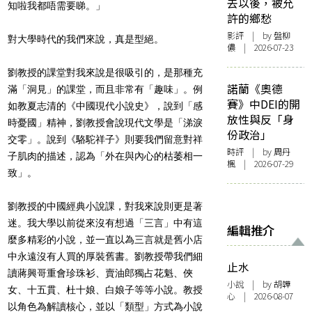
去以後，被允
知啦我都唔需要睇。」
許的鄉愁
影評
| by 盤柳
對大學時代的我們來說，真是型絕。
儂 | 2026-07-23
劉教授的課堂對我來說是很吸引的，是那種充
諾蘭《奧德
滿「洞見」的課堂，而且非常有「趣味」。例
賽》中DEI的開
如教夏志清的《中國現代小說史》，說到「感
放性與反「身
時憂國」精神，劉教授會說現代文學是「涕淚
份政治」
交零」。說到《駱駝祥子》則要我們留意對祥
時評
| by
周丹
子肌肉的描述，認為「外在與內心的枯萎相一
楓
| 2026-07-29
致」。
劉教授的中國經典小說課，對我來說則更是著
迷。我大學以前從來沒有想過「三言」中有這
編輯推介
麼多精彩的小說，並一直以為三言就是舊小店
中永遠沒有人買的厚裝舊書。劉教授帶我們細
止水
讀蔣興哥重會珍珠衫、賣油郎獨占花魁、俠
小說
| by 胡韡
女、十五貫、杜十娘、白娘子等等小說。教授
心 | 2026-08-07
以角色為解讀核心，並以「類型」方式為小說