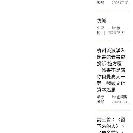
輯部 | 2026-07-31
仿織
小說
| by 悇
愉 | 2026-07-31
杭州流浪漢入
圖書館看書遭
投訴 館方覆
「讀書不是讓
你自覺高人一
等」戳破文化
資本迷思
報導
| by 虛詞編
輯部 | 2026-07-31
詩三首：〈留
下來的人〉、
〈成名前〉、