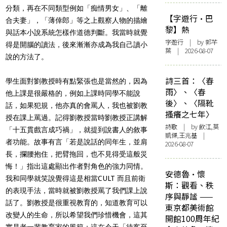
分類，再在不同類型例如「痴情男女」、「離
【字遊行·巴
合夫妻」，「薄倖郎」等之上觀察人物的描繪
黎】熱
與話本小說系統怎樣作道德判斷。我當時就覺
字遊行
| by 郭芊
得是開腦的讀法，後來漸漸亦成為我自己讀小
葉 | 2026-08-07
說的方法了。
詩三首：〈春
學生面對劉教授時有點緊張也是當然的，因為
雨〉、〈春
他上課是很嚴格的，例如上課時同學不能說
後〉、〈隔靴
話，如果犯規，他亦真的會罵人，我也被劉教
搔癢之七年〉
授在課上罵過。記得劉教授當時劉教授正講解
詩歌
| by 飲江,莫
「十五貫戲言成巧禍」，就提到說書人的敘事
凱傑,王兆基 |
者功能。故事有言「若是說話的同年生，並肩
2026-08-07
長，攔腰抱住，把臂拖回，也不見得受這般災
悔！」指出這處顯出作者對角色的強力同情。
安德魯·懷
我和同學就笑說覺得這是相當CULT 而且前衛
斯：觀看、秩
的表現手法，當時就被劉教授罵了我們課上說
序與靜謐 ——
話了。劉教授是很重視教育的，知道教育可以
東京都美術館
改變人的生命，所以希望我們珍惜機會，這其
開館100周年紀
實是老一輩教育家的風範；這在今天「待客至