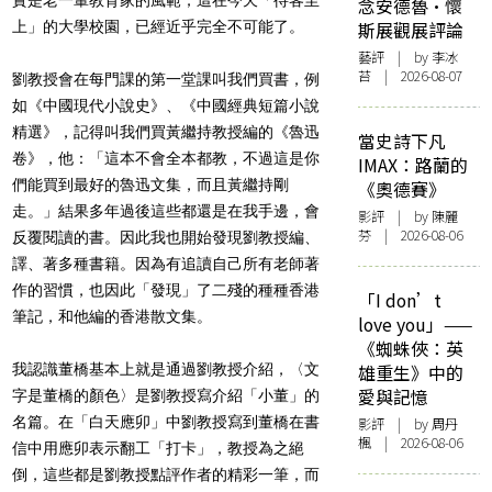
念安德魯·懷
上」的大學校園，已經近乎完全不可能了。
斯展觀展評論
藝評
| by 李冰
苔 | 2026-08-07
劉教授會在每門課的第一堂課叫我們買書，例
如《中國現代小說史》、《中國經典短篇小說
精選》，記得叫我們買黃繼持教授編的《魯迅
當史詩下凡
卷》，他：「這本不會全本都教，不過這是你
IMAX：路蘭的
們能買到最好的魯迅文集，而且黃繼持剛
《奧德賽》
走。」結果多年過後這些都還是在我手邊，會
影評
| by 陳麗
芬 | 2026-08-06
反覆閱讀的書。因此我也開始發現劉教授編、
譯、著多種書籍。因為有追讀自己所有老師著
作的習慣，也因此「發現」了二殘的種種香港
「I don’t
筆記，和他編的香港散文集。
love you」——
《蜘蛛俠：英
我認識董橋基本上就是通過劉教授介紹，〈文
雄重生》中的
愛與記憶
字是董橋的顏色〉是劉教授寫介紹「小董」的
名篇。在「白天應卯」中劉教授寫到董橋在書
影評
| by
周丹
楓
| 2026-08-06
信中用應卯表示翻工「打卡」，教授為之絕
倒，這些都是劉教授點評作者的精彩一筆，而