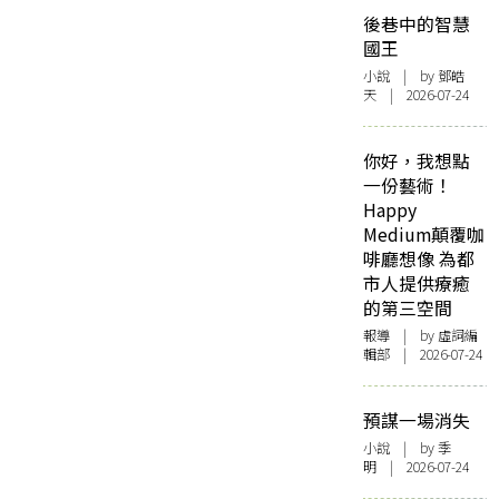
後巷中的智慧
國王
小說
| by 鄧皓
天 | 2026-07-24
你好，我想點
一份藝術！
Happy
Medium顛覆咖
啡廳想像 為都
市人提供療癒
的第三空間
報導
| by 虛詞編
輯部 | 2026-07-24
預謀一場消失
小說
| by 季
明 | 2026-07-24