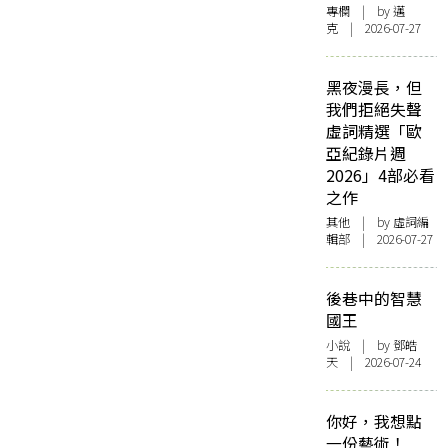
專欄
| by
邁
克
| 2026-07-27
黑夜漫長，但
我們拒絕失聲
虛詞精選「歐
亞紀錄片週
2026」4部必看
之作
其他
| by 虛詞編
輯部 | 2026-07-27
後巷中的智慧
國王
小說
| by 鄧皓
天 | 2026-07-24
你好，我想點
一份藝術！