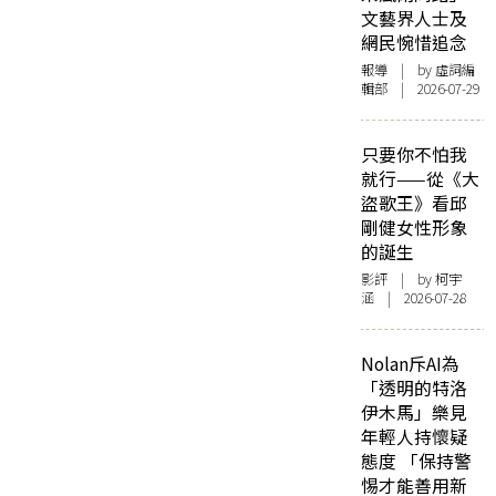
文藝界人士及
網民惋惜追念
報導
| by 虛詞編
輯部 | 2026-07-29
只要你不怕我
就行——從《大
盜歌王》看邱
剛健女性形象
的誕生
影評
| by 柯宇
涵 | 2026-07-28
Nolan斥AI為
「透明的特洛
伊木馬」樂見
年輕人持懷疑
態度 「保持警
惕才能善用新