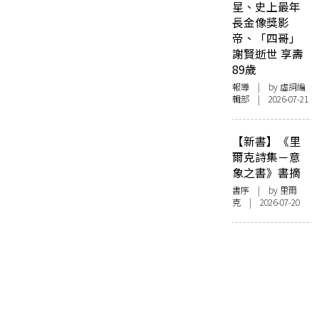
星、史上最年
長金像獎影
帝、「四哥」
謝賢逝世 享壽
89歲
報導
| by 虛詞編
輯部 | 2026-07-21
【新書】《里
爾克詩集－意
象之書》書摘
書序
| by 里爾
克 | 2026-07-20