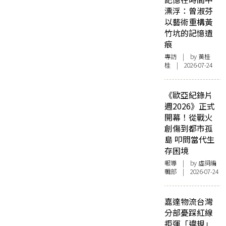
漂浮：曾淑芬
以藝術重構黃
竹坑的記憶遺
痕
專訪
| by 黃桂
桂 | 2026-07-24
《歐亞紀錄片
週2026》正式
開幕！從戰火
創傷到都市孤
島 叩問當代生
存困境
報導
| by 虛詞編
輯部 | 2026-07-24
嘉達物流台灣
分部憂踩紅線
拒運「違規」