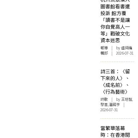
圖書館看書遭
投訴 館方覆
「讀書不是讓
你自覺高人一
等」戳破文化
資本迷思
報導
| by 虛詞編
輯部 | 2026-07-31
詩三首：〈留
下來的人〉、
〈成名前〉、
〈行為藝術〉
詩歌
| by 王培智,
黎喜,潘國亨 |
2026-07-31
當繁華落幕
時：在香港閱