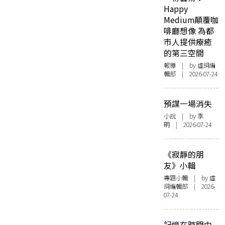
Happy
Medium顛覆咖
啡廳想像 為都
市人提供療癒
的第三空間
報導
| by 虛詞編
輯部 | 2026-07-24
預謀一場消失
小說
| by 季
明 | 2026-07-24
《寂靜的朋
友》小輯
專題小輯
| by 虛
詞編輯部 | 2026-
07-24
記憶在時間中