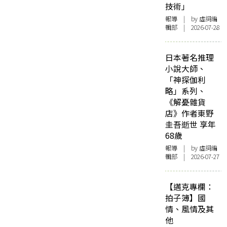
技術」
報導
| by 虛詞編
輯部 | 2026-07-28
日本著名推理
小說大師、
「神探伽利
略」系列、
《解憂雜貨
店》作者東野
圭吾逝世 享年
68歲
報導
| by 虛詞編
輯部 | 2026-07-27
【邁克專欄：
拍子簿】國
情、風情及其
他