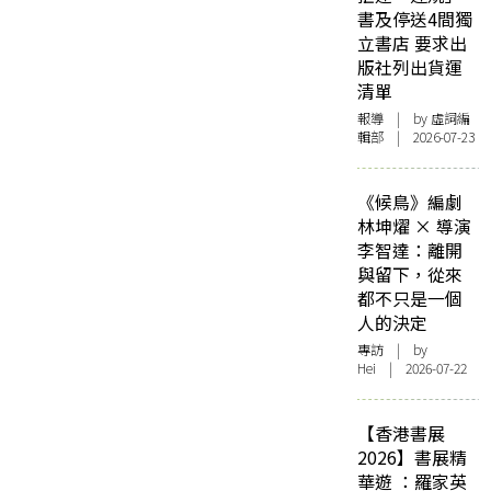
書及停送4間獨
立書店 要求出
版社列出貨運
清單
報導
| by 虛詞編
輯部 | 2026-07-23
《候鳥》編劇
林坤燿 × 導演
李智達：離開
與留下，從來
都不只是一個
人的決定
專訪
| by
Hei | 2026-07-22
【香港書展
2026】書展精
華遊 ：羅家英