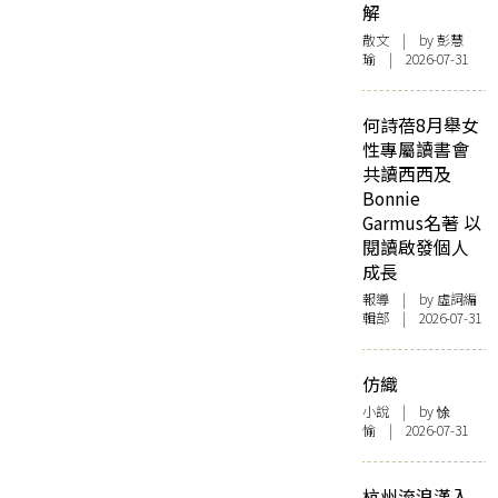
解
散文
| by 彭慧
瑜 | 2026-07-31
何詩蓓8月舉女
性專屬讀書會
共讀西西及
Bonnie
Garmus名著 以
閱讀啟發個人
成長
報導
| by 虛詞編
輯部 | 2026-07-31
仿織
小說
| by 悇
愉 | 2026-07-31
杭州流浪漢入