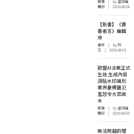
報導
| by 虛詞編
輯部 | 2026-08-04
【新書】《賣
書者言》編輯
序
書序
| by 阿
豆 | 2026-08-03
歐盟AI法案正式
生效 生成內容
須貼水印識別
業界憂標籤氾
濫恐令大眾麻
木
報導
| by 虛詞編
輯部 | 2026-08-03
無法跨越的理