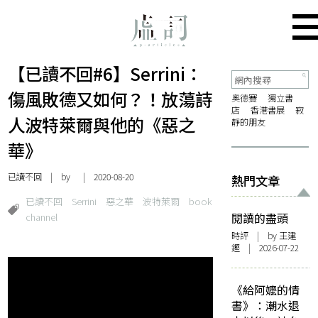
【已讀不回#6】Serrini：
傷風敗德又如何？！放蕩詩
奧德賽
獨立書
店
香港書展
寂
人波特萊爾與他的《惡之
靜的朋友
華》
已讀不回
| by | 2020-08-20
熱門文章
已讀不回
Serrini
惡之華
波特萊爾
book
channel
閱讀的盡頭
時評
| by 王建
鏗 | 2026-07-22
《給阿嬤的情
書》：潮水退