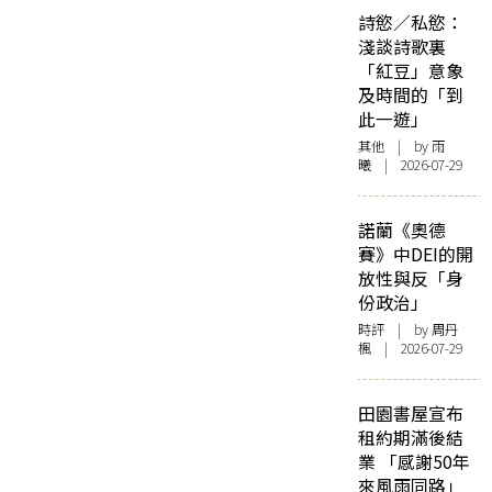
詩慾／私慾：
淺談詩歌裏
「紅豆」意象
及時間的「到
此一遊」
其他
| by 雨
曦 | 2026-07-29
諾蘭《奧德
賽》中DEI的開
放性與反「身
份政治」
時評
| by
周丹
楓
| 2026-07-29
田園書屋宣布
租約期滿後結
業 「感謝50年
來風雨同路」