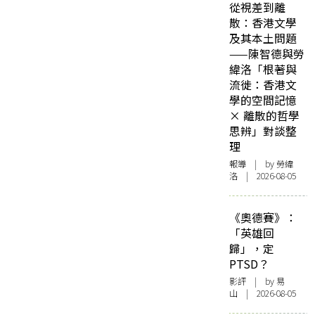
的西遊記？
嗎？
從視差到離
散：香港文學
及其本土問題
——陳智德與勞
緯洛「根著與
流徙：香港文
學的空間記憶
× 離散的哲學
思辨」對談整
理
報導
| by 勞緯
洛 | 2026-08-05
《奧德賽》：
「英雄回
歸」，定
PTSD？
影評
| by 易
山 | 2026-08-05