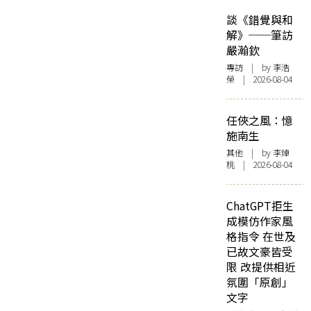
談《錯覺與和
解》──筆訪
嚴瀚欽
專訪
| by 李浩
榮 | 2026-08-04
任俠之風：憶
施南生
其他
| by 李焯
桃 | 2026-08-04
ChatGPT拒生
成模仿作家風
格指令 在世及
已故文豪皆受
限 改提供相近
氛圍「原創」
文字