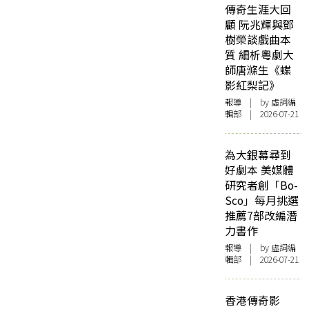
傳奇生涯大回
顧 阮兆輝與鄧
樹榮談戲曲本
質 細析粵劇大
師唐滌生《蝶
影紅梨記》
報導
| by 虛詞編
輯部 | 2026-07-21
為大銀幕尋到
好劇本 美媒體
研究者創「Bo-
Sco」每月挑選
推薦7部改編潛
力書作
報導
| by 虛詞編
輯部 | 2026-07-21
香港傳奇影