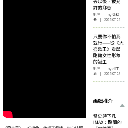
去以後，被允
許的鄉愁
影評
| by 盤柳
儂 | 2026-07-23
只要你不怕我
就行——從《大
盜歌王》看邱
剛健女性形象
的誕生
影評
| by 柯宇
涵 | 2026-07-28
編輯推介
當史詩下凡
IMAX：路蘭的
《惡之華》，好扭曲，像極了愛情。出自法國