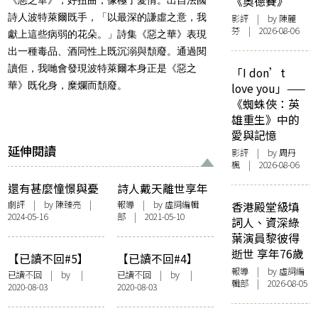
《奧德賽》
詩人波特萊爾既手，「以最深的謙虛之意，我
影評
| by 陳麗
芬 | 2026-08-06
獻上這些病弱的花朵。」詩集《惡之華》表現
出一種毒品、酒同性上既沉溺與頹廢。通過閱
讀佢，我哋會發現波特萊爾本身正是《惡之
「I don’t
華》既化身，糜爛而頹廢。
love you」——
《蜘蛛俠：英
雄重生》中的
愛與記憶
延伸閱讀
影評
| by
周丹
楓
| 2026-08-06
還有甚麼憧憬與憂
詩人戴天離世享年
鬱：從藝君子劇團
84歲 曾開辦「創建
劇評
| by
陳臻亮
|
報導
| by 虛詞編輯
香港殿堂級填
2024-05-16
部 | 2021-05-10
《惡之華》看波特
實驗學院」教授文
詞人、資深綠
萊爾
學
葉演員黎彼得
逝世 享年76歲
【已讀不回#5】
【已讀不回#4】
報導
| by 虛詞編
Serrini：飲酒糜爛
Serrni：陷入理想
已讀不回
| by |
已讀不回
| by |
輯部 | 2026-08-05
2020-08-03
2020-08-03
抑或官場黑暗？莫
與現實的漩渦 《酒
言《酒國》是倒轉
徒》真的是意識流