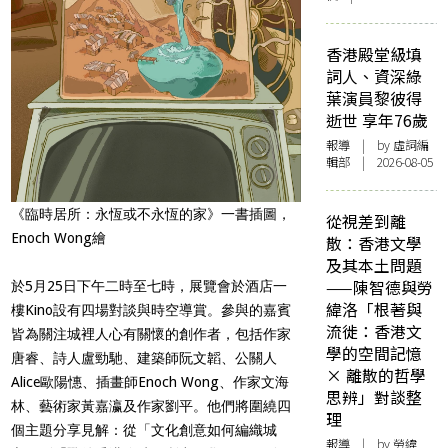
香港殿堂級填
詞人、資深綠
葉演員黎彼得
逝世 享年76歲
報導
| by 虛詞編
輯部 | 2026-08-05
《臨時居所：永恆或不永恆的家》一書插圖，
從視差到離
Enoch Wong繪
散：香港文學
及其本土問題
——陳智德與勞
於5月25日下午二時至七時，展覽會於酒店一
緯洛「根著與
樓Kino設有四場對談與時空導賞。參與的嘉賓
流徙：香港文
皆為關注城裡人心有關懷的創作者，包括作家
學的空間記憶
唐睿、詩人盧勁馳、建築師阮文韜、公關人
× 離散的哲學
Alice歐陽憓、插畫師Enoch Wong、作家文海
思辨」對談整
林、藝術家黃嘉瀛及作家劉平。他們將圍繞四
理
個主題分享見解：從「文化創意如何編織城
報導
| by 勞緯