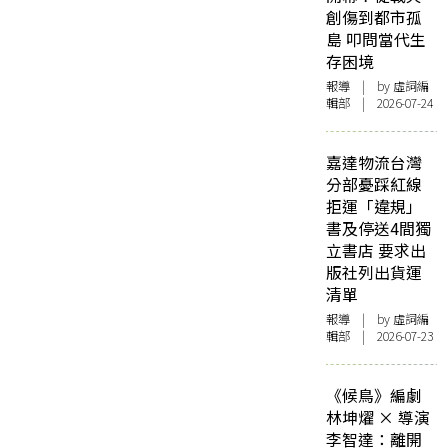
創傷到都市孤
島 叩問當代生
存困境
報導
| by 虛詞編
輯部 | 2026-07-24
嘉達物流台灣
分部憂踩紅線
拒運「違規」
書及停送4間獨
立書店 要求出
版社列出貨運
清單
報導
| by 虛詞編
輯部 | 2026-07-23
《候鳥》編劇
林坤燿 × 導演
李智達：離開