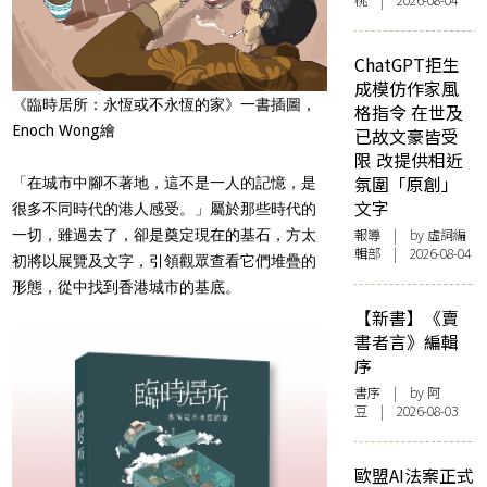
桃 | 2026-08-04
ChatGPT拒生
成模仿作家風
《臨時居所：永恆或不永恆的家》一書插圖，
格指令 在世及
Enoch Wong繪
已故文豪皆受
限 改提供相近
氛圍「原創」
「在城市中腳不著地，這不是一人的記憶，是
文字
很多不同時代的港人感受。」屬於那些時代的
報導
| by 虛詞編
一切，雖過去了，卻是奠定現在的基石，方太
輯部 | 2026-08-04
初將以展覽及文字，引領觀眾查看它們堆疊的
形態，從中找到香港城市的基底。
【新書】《賣
書者言》編輯
序
書序
| by 阿
豆 | 2026-08-03
歐盟AI法案正式