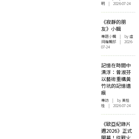
明 | 2026-07-24
《寂靜的朋
友》小輯
專題小輯
| by 虛
詞編輯部 | 2026-
07-24
記憶在時間中
漂浮：曾淑芬
以藝術重構黃
竹坑的記憶遺
痕
專訪
| by 黃桂
桂 | 2026-07-24
《歐亞紀錄片
週2026》正式
開幕！從戰火