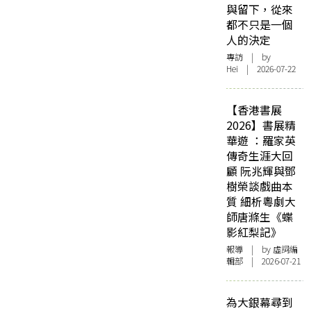
與留下，從來
都不只是一個
人的決定
專訪
| by
Hei | 2026-07-22
【香港書展
2026】書展精
華遊 ：羅家英
傳奇生涯大回
顧 阮兆輝與鄧
樹榮談戲曲本
質 細析粵劇大
師唐滌生《蝶
影紅梨記》
報導
| by 虛詞編
輯部 | 2026-07-21
為大銀幕尋到