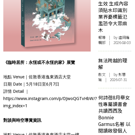
生效 生成內容
須貼水印識別
業界憂標籤氾
濫恐令大眾麻
木
報導
| by 虛詞編
輯部 | 2026-08-03
無法跨越的理
《臨時居所：永恆或不永恆的家》展覽
解
散文
| by 彭慧
地點 Venue｜
佐敦香港逸東酒店大堂
瑜 | 2026-07-31
日期 Date｜
5月18日至6月7日
詳情 Detail ｜
何詩蓓8月舉女
https://www.instagram.com/p/DJwoQGTvHbW/?
性專屬讀書會
img_index=1
共讀西西及
Bonnie
對談與時空導賞資訊
Garmus名著 以
閱讀啟發個人
地點 Venue｜
佐敦香港逸東酒店大堂一樓