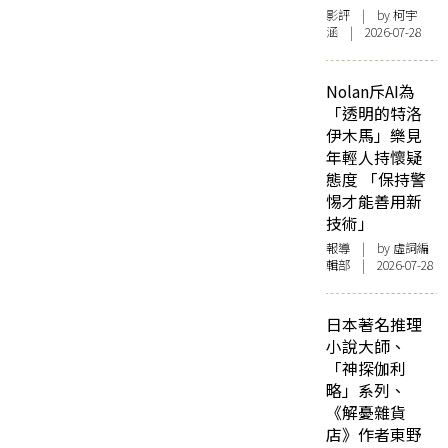
影評
| by 柯宇
涵 | 2026-07-28
Nolan斥AI為
「透明的特洛
伊木馬」樂見
年輕人持懷疑
態度 「保持警
惕才能善用新
技術」
報導
| by 虛詞編
輯部 | 2026-07-28
日本著名推理
小說大師、
「神探伽利
略」系列、
《解憂雜貨
店》作者東野