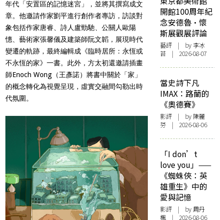
東京都美術館
年代「安置區的記憶迷宮」，並將其撰寫成文
開館100周年紀
章。他邀請作家劉平進行創作者專訪，訪談對
念安德魯·懷
象包括作家唐睿、詩人盧勁馳、公關人歐陽
斯展觀展評論
憓、藝術家張馨儀及建築師阮文韜，展現時代
藝評
| by 李冰
變遷的軌跡，最終編輯成《臨時居所：永恆或
苔 | 2026-08-07
不永恆的家》一書。此外，方太初還邀請插畫
師Enoch Wong（王彥諾）將書中關於「家」
當史詩下凡
的概念轉化為視覺呈現，虛實交融間勾勒出時
IMAX：路蘭的
代氛圍。
《奧德賽》
影評
| by 陳麗
芬 | 2026-08-06
「I don’t
love you」——
《蜘蛛俠：英
雄重生》中的
愛與記憶
影評
| by
周丹
楓
| 2026-08-06