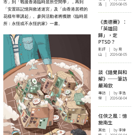
市」到「戰後香港臨時居所空間學」，再到
洛 | 2026-08-05
「安置區記憶與敘述迷宮」及「由香港居裡的
花樣年華講起」。參與活動者將獲贈《臨時居
《奧德賽》：
所：永恆或不永恆的家》一書。
「英雄回
歸」，定
PTSD？
影評
| by 易
山 | 2026-08-05
談《錯覺與和
解》──筆訪
嚴瀚欽
專訪
| by 李浩
榮 | 2026-08-04
任俠之風：憶
施南生
其他
| by 李焯