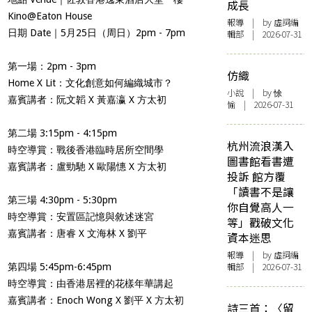
成長
Kino@Eaton House
報導
| by 虛詞編
日期 Date｜
5月25日（周日）2pm - 7pm
輯部 | 2026-07-31
第一場：2pm - 3pm
仿織
Home X Lit：文化創意如何編織城市？
小說
| by 悇
嘉賓講者：阮文韜 X 黃嘉瀛 X 方太初
愉 | 2026-07-31
第二場 3:15pm - 4:15pm
杭州流浪漢入
時空導賞：戰後香港臨時居所空間學
圖書館看書遭
嘉賓講者：盧勁馳 X 歐陽憓 X 方太初
投訴 館方覆
「讀書不是讓
第三場 4:30pm - 5:30pm
你自覺高人一
時空導賞：安置區記憶與敘述迷宮
等」戳破文化
嘉賓講者：唐睿 X 文海林 X 劉平
資本迷思
報導
| by 虛詞編
輯部 | 2026-07-31
第四場 5:45pm-6:45pm
時空導賞：由香港居裡的花樣年華講起
嘉賓講者：Enoch Wong X 劉平 X 方太初
詩三首：〈留