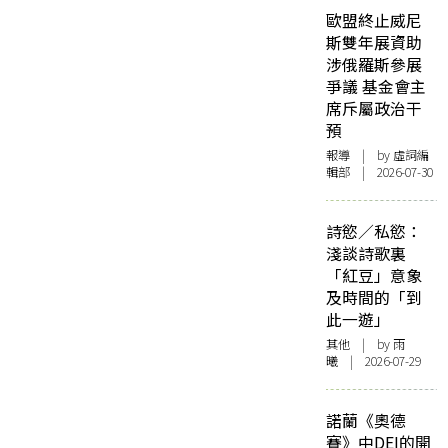
歐盟終止威尼
斯雙年展資助
涉俄羅斯參展
爭議 基金會主
席斥屬政治干
預
報導
| by 虛詞編
輯部 | 2026-07-30
詩慾／私慾：
淺談詩歌裏
「紅豆」意象
及時間的「到
此一遊」
其他
| by 雨
曦 | 2026-07-29
諾蘭《奧德
賽》中DEI的開