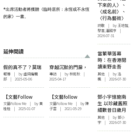
下來的人〉、
*出席活動者將獲贈《臨時居所：永恆或不永恆
〈成名前〉、
的家》一書。
〈行為藝術〉
詩歌
| by 王培智,
黎喜,潘國亨 |
2026-07-31
延伸閱讀
當繁華落幕
時：在香港閱
讀東野圭吾
假的真不了？莫瑞
穿越沉默的門扉，
泰斯皇家美術館宣
揭開文物暗藏的古
報導
| by 虛詞編輯
專訪
| by
林懿秋
|
其他
| by
洛
部 | 2025-05-06
2025-04-17
楓
| 2026-07-30
布藏三幅林布蘭假
董盜賣事——訪
作！ 特設《林布
《物方志》藝術家
蘭？》展覽供公眾
梅芙·布倫南
【文藝Follow
【文藝follow
鄧小宇憶施南
一同欣賞
Me）慢下來的時間
me】推廣文學 離
生 以珍藏舊照
文藝Follow Me
| by 黃
文藝Follow Me
| by
陳
桂桂 | 2025-01-07
子雲
| 2021-05-29
——「復刻香港．
苦得樂——訪「週
細數昔日歲月
在地實驗」展覽呈
末文學」策展人方
其他
| by 鄧小
現4位藝術家 X 4本
太初、項目經理劉
宇 | 2026-07-30
復刻香港文學
平