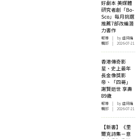
好劇本 美媒體
研究者創「Bo-
Sco」每月挑選
推薦7部改編潛
力書作
報導
| by 虛詞編
輯部 | 2026-07-21
香港傳奇影
星、史上最年
長金像獎影
帝、「四哥」
謝賢逝世 享壽
89歲
報導
| by 虛詞編
輯部 | 2026-07-21
【新書】《里
爾克詩集－意