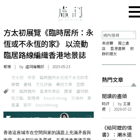
方太初展覽《臨時居所：永
恆或不永恆的家》 以流動
奧德賽
獨立書
店
香港書展
寂
臨居路線編織香港地景誌
靜的朋友
報導
| by 虛詞編輯部 | 2025-05-23
方太初
作家
臨時居所永恆或不永恆的家
熱門文章
展覽
書籍
文化評論
專訪文章
空間
家
臨時居所
香港地景誌
唐睿
盧勁馳
閱讀的盡頭
阮文韜
歐陽憓
Enoch Wong
文海林
黃
時評
| by 王建
嘉瀛
劉平
EnochWong
鏗 | 2026-07-22
《給阿嬤的情
香港這座城市在空間與家的議題上充滿矛盾與
書》：潮水退
衝突。方太初以此為靈感，在香港逸東酒店舉