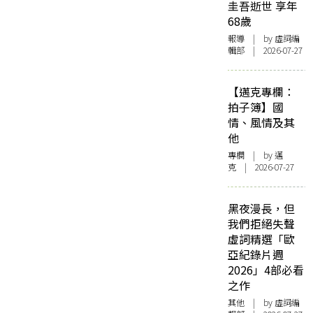
圭吾逝世 享年
68歲
報導
| by 虛詞編
輯部 | 2026-07-27
【邁克專欄：
拍子簿】國
情、風情及其
他
專欄
| by
邁
克
| 2026-07-27
黑夜漫長，但
我們拒絕失聲
虛詞精選「歐
亞紀錄片週
2026」4部必看
之作
其他
| by 虛詞編