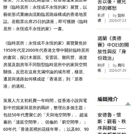
去以後，被允
許的鄉愁
辦《臨時居所：永恆或不永恆的家》展覽，以
藝術形式重繪由流動臨居路線構成的香港地景
影評
| by 盤柳
儂 | 2026-07-23
誌。若觀眾出席25日的講座，即可獲贈《臨時
居所：永恆或不永恆的家》一書。
諾蘭《奧德
《臨時居所：永恆或不永恆的家》展覽聚焦於
賽》中DEI的開
1950年代至2000年代香港文學中關於臨時居所
放性與反「身
份政治」
的書寫，探討木屋區、安置區、難民營、過渡
房屋及劏房等不同類型臨時居所中的家與空間
時評
| by
周丹
楓
| 2026-07-29
關係，反思在這座充滿悖論的城市裡，棲居、
遷居與過路如何構成從「香港居」到「居香
港」的過程。
編輯推介
策展人方太初耗費一年時間，從香港小說與電
影中挖掘家與居所的羈絆，整理出多個主題：
安德魯·懷
包括50年代曹聚仁的「天與地空間學」、趙滋
斯：觀看、秩
蕃的「漫延空間學」、侶倫的「窮空間學」；
序與靜謐 ——
60年代「香港居裡的花樣年華」；以及80、90