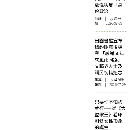
放性與反「身
份政治」
時評
| by
周丹
楓
| 2026-07-29
田園書屋宣布
租約期滿後結
業 「感謝50年
來風雨同路」
文藝界人士及
網民惋惜追念
報導
| by 虛詞編
輯部 | 2026-07-29
只要你不怕我
就行——從《大
盜歌王》看邱
剛健女性形象
的誕生