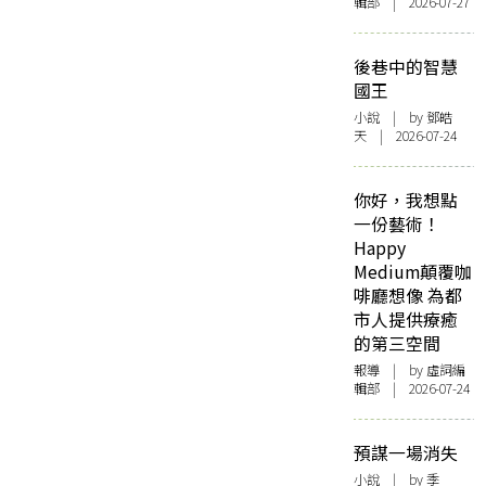
輯部 | 2026-07-27
後巷中的智慧
國王
小說
| by 鄧皓
天 | 2026-07-24
你好，我想點
一份藝術！
Happy
Medium顛覆咖
啡廳想像 為都
市人提供療癒
的第三空間
報導
| by 虛詞編
輯部 | 2026-07-24
預謀一場消失
小說
| by 季