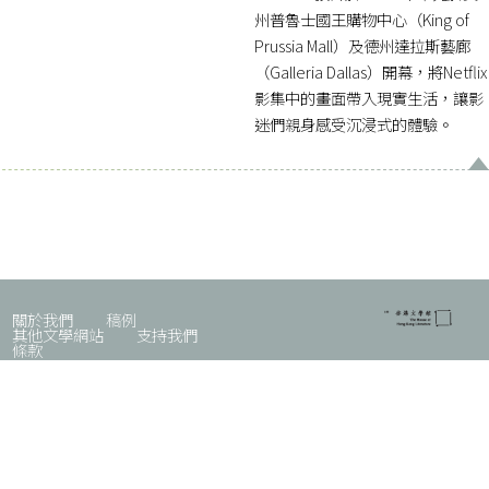
州普魯士國王購物中心（King of
Prussia Mall）及德州達拉斯藝廊
（Galleria Dallas）開幕，將Netflix
影集中的畫面帶入現實生活，讓影
迷們親身感受沉浸式的體驗。
關於我們
稿例
其他文學網站
支持我們
條款