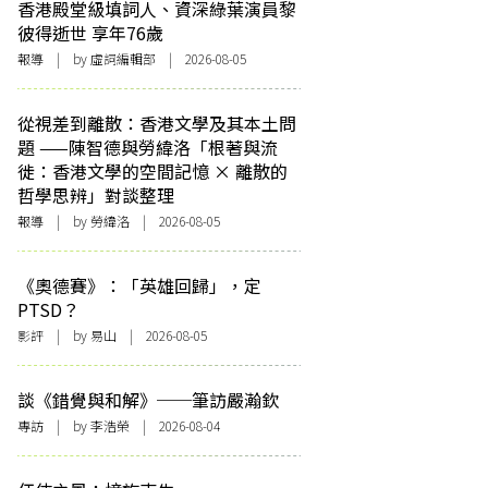
香港殿堂級填詞人、資深綠葉演員黎
彼得逝世 享年76歲
報導
| by 虛詞編輯部 | 2026-08-05
從視差到離散：香港文學及其本土問
題 ——陳智德與勞緯洛「根著與流
徙：香港文學的空間記憶 × 離散的
哲學思辨」對談整理
報導
| by 勞緯洛 | 2026-08-05
《奧德賽》：「英雄回歸」，定
PTSD？
影評
| by 易山 | 2026-08-05
談《錯覺與和解》──筆訪嚴瀚欽
專訪
| by 李浩榮 | 2026-08-04