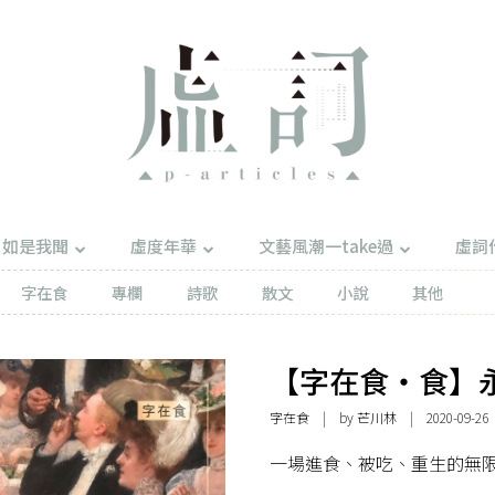
如是我聞
虛度年華
文藝風潮一take過
虛詞
字在食
專欄
詩歌
散文
小說
其他
【字在食・食】
字在食
| by 芒川林 | 2020-09-26
一場進食、被吃、重生的無