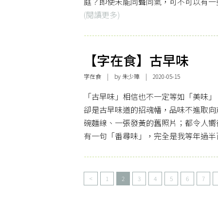
庭？即使未能同聲同氣，可不可以有一
(閱讀更多)
【字在食】古早味
字在食
| by
朱少璋
| 2020-05-15
「古早味」相信也不一定等如「美味」
卻是古早味道的招魂幡，品味不進取向
碗麵線、一張發黃的舊照片；都令人嚮
有一句「番尋味」，完全是我等年過半
<
1
2
3
4
5
6
7