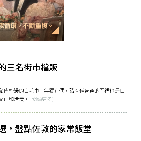
的三名街市檔販
豬肉枱邊的白毛巾。無獨有偶，豬肉佬身穿的圍裙也是白
豬血和污漬。
(閱讀更多)
選，盤點佐敦的家常飯堂