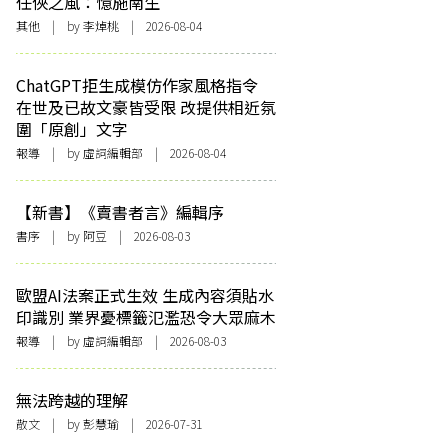
任俠之風：憶施南生
其他
| by 李焯桃 | 2026-08-04
ChatGPT拒生成模仿作家風格指令
在世及已故文豪皆受限 改提供相近氛
圍「原創」文字
報導
| by 虛詞編輯部 | 2026-08-04
【新書】《賣書者言》編輯序
書序
| by 阿豆 | 2026-08-03
歐盟AI法案正式生效 生成內容須貼水
印識別 業界憂標籤氾濫恐令大眾麻木
報導
| by 虛詞編輯部 | 2026-08-03
無法跨越的理解
散文
| by 彭慧瑜 | 2026-07-31