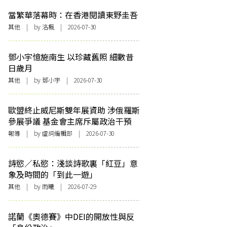
當繁華落幕時：在香港閱讀東野圭吾
其他
| by
洛楓
| 2026-07-30
鄧小宇憶施南生 以珍藏舊照 細數昔
日歲月
其他
| by 鄧小宇 | 2026-07-30
歐盟終止威尼斯雙年展資助 涉俄羅斯
參展爭議 基金會主席斥屬政治干預
報導
| by 虛詞編輯部 | 2026-07-30
詩慾／私慾：淺談詩歌裏「紅豆」意
象及時間的「到此一遊」
其他
| by 雨曦 | 2026-07-29
諾蘭《奧德賽》中DEI的開放性與反