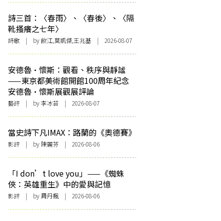
詩三首：〈春雨〉、〈春後〉、〈隔
靴搔癢之七年〉
詩歌
| by 飲江,莫凱傑,王兆基 | 2026-08-07
安德魯·懷斯：觀看、秩序與靜謐
——東京都美術館開館100周年紀念
安德魯·懷斯展觀展評論
藝評
| by 李冰苔 | 2026-08-07
當史詩下凡IMAX：路蘭的《奧德賽》
影評
| by 陳麗芬 | 2026-08-06
「I don’t love you」——《蜘蛛
俠：英雄重生》中的愛與記憶
影評
| by
周丹楓
| 2026-08-06