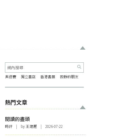
奧德賽
獨立書店
香港書展
寂靜的朋友
熱門文章
閱讀的盡頭
時評
| by 王建鏗 | 2026-07-22