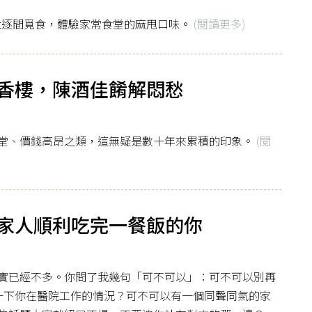
st逐間覓食，體驗家常食堂的麻甩口味。
(閱讀更多)
香樓，陳酒佳餚解悶愁
堂、價錢高昂之類，這無疑是數十年來累積的印象。
(閱
家人順利吃完一餐飯的你
實已經不多。你問了我幾句「可不可以」：可不可以別再
關心一下你在醫院工作的情況？可不可以有一個同聲同氣的家