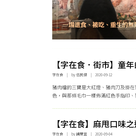
【字在食．街市】童年
字在食
| by 伍民傑 | 2020-09-12
豬肉檔的三寶是大紅燈、豬肉刀及掛在
色，與那條毛巾一樣佈滿紅色手指印、
【字在食】麻甩口味之
字在食
| by
饒雙宜
| 2020-09-04