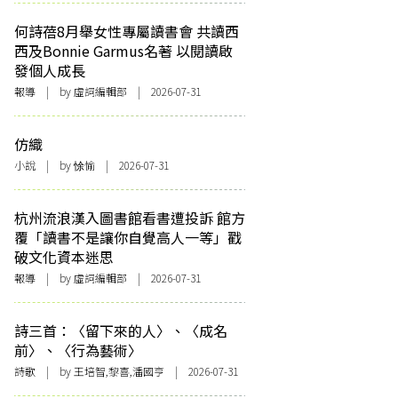
何詩蓓8月舉女性專屬讀書會 共讀西
西及Bonnie Garmus名著 以閱讀啟
發個人成長
報導
| by 虛詞編輯部 | 2026-07-31
仿織
小說
| by 悇愉 | 2026-07-31
杭州流浪漢入圖書館看書遭投訴 館方
覆「讀書不是讓你自覺高人一等」戳
破文化資本迷思
報導
| by 虛詞編輯部 | 2026-07-31
詩三首：〈留下來的人〉、〈成名
前〉、〈行為藝術〉
詩歌
| by 王培智,黎喜,潘國亨 | 2026-07-31