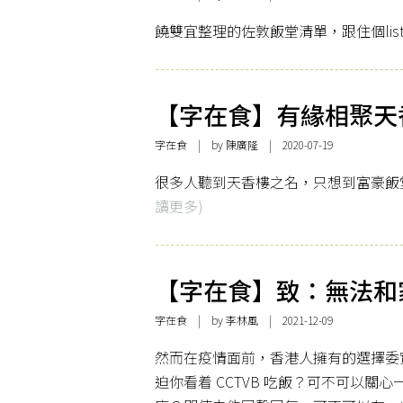
饒雙宜整理的佐敦飯堂清單，跟住個li
【字在食】有緣相聚天
字在食
| by 陳廣隆 | 2020-07-19
很多人聽到天香樓之名，只想到富豪飯
讀更多)
【字在食】致：無法和
字在食
| by
李林風
| 2021-12-09
然而在疫情面前，香港人擁有的選擇委
迫你看着 CCTVB 吃飯？可不可以