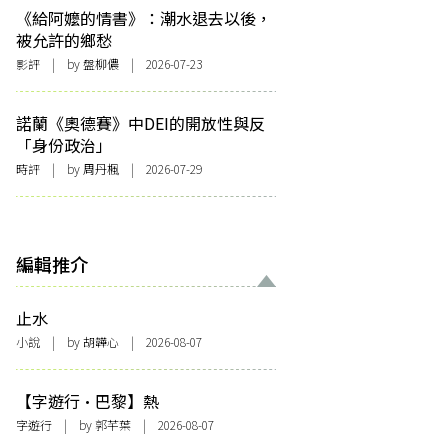
《給阿嬤的情書》：潮水退去以後，
被允許的鄉愁
影評
| by 盤柳儂 | 2026-07-23
諾蘭《奧德賽》中DEI的開放性與反
「身份政治」
時評
| by
周丹楓
| 2026-07-29
編輯推介
止水
小說
| by 胡韡心 | 2026-08-07
【字遊行·巴黎】熱
字遊行
| by 郭芊葉 | 2026-08-07