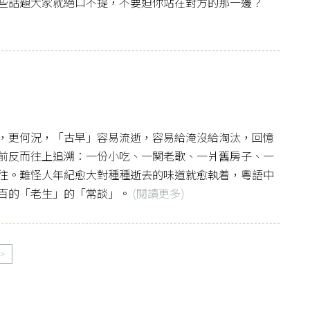
些話題大家就絕口不提，不要迫你站在對方的那一邊？
，更何況，「古早」容易流逝，容易給淹沒給淘汰，回憶
前反而往上追溯：一份小吃、一闋老歌、一爿舊房子、一
往。難怪人年紀愈大對種種逝去的味道就愈執着，粵語中
百的「老生」的「常談」。
(閱讀更多)
>