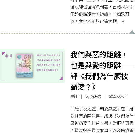
過法律途徑解決問題，台灣司法卻
不起訴霸凌者，她說，「如果可
以，我根本不想出這個櫃」。
我們與惡的距離，
也是與愛的距離——
評《我們為什麼被
霸淩？》
書評
| by
陳海粟
| 2022-02-17
目光所及之處，霸淩無處不在，身
受其害的陳海粟，讀過《我們為什
麼被霸淩？》這本書，對那些真實
的霸淩與被霸淩故事，以及傷痕累