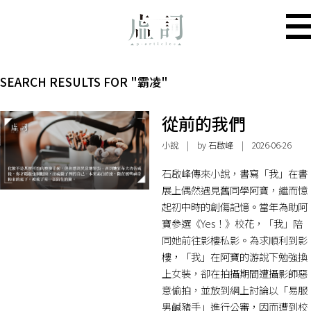
SEARCH RESULTS FOR "霸凌"
從前的我們
小說
| by
石啟峰
| 2026-06-26
石啟峰傳來小說，書寫「我」在書
展上偶然遇見舊同學阿寶，繼而憶
起初中時的創傷記憶。當年為助阿
寶參選《Yes！》校花，「我」陪
同她前往影樓私影。為求順利到影
樓，「我」在阿寶的游說下勉強換
上女裝，卻在拍攝期間遭攝影師惡
意偷拍，並放到網上討論以「易服
男鹹豬手」進行公審，因而遭到校