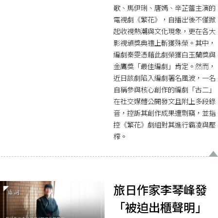
歌、馬伊琍、唐嫣、辛芷蕾主演的
電視劇《繁花》，自播出後不僅掀
起收視熱潮與文化現象，更在各大
影視頒獎典禮上斬獲殊榮。其中，
編劇秦雯憑藉此劇榮獲白玉蘭獎與
金鷹獎「最佳編劇」肯定。然而，
近日該劇陷入編劇署名風波，一名
自稱參與核心創作的編劇「古二」
在社交媒體公開發文且附上多段錄
音，控訴其創作成果遭剽竊，並指
控《繁花》劇組對其進行霸凌與壓
榨。
旅日作家李琴峰發
「被迫出櫃聲明」