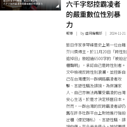
六千字怒控霸凌者
的嚴重數位性別暴
力
報導
| by 虛詞編輯部 | 2024-11-21
旅日作家李琴峰是史上第一位台籍
芥川獎得主，於11月20日「跨性別
追悼日」發超過6500字的「被迫出
櫃聲明」，承認自己是跨性別者。
文中檢視反跨性別浪潮，並控訴自
己在台灣遭到一群網路霸凌者攻
擊、言語性騷及誹謗，為保護家
人、自己亦無法再屢受霸凌的台灣
安心生活，於是才決定移居日本。
然而，一群台灣的反跨霸凌者卻仍
舊在許多社群平台上對她進行強迫
出櫃（侵犯隱私）、言語性騷、誹
謗中傷，至今尚未停止。她試圖透