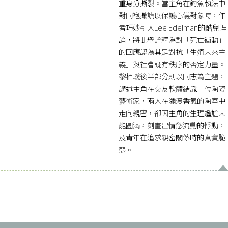
重身分撕裂。當主角在釣魚執法中
對同袍撒謊以保護心儀對象時，作
者巧妙引入Lee Edelman的酷兒理
論，將此舉詮釋為對「死亡衝動」
的回應認為其是對抗「生殖未來主
義」與社會既有秩序的否定力量。
黎栢璣後半部分則以同志為主題，
講述主角在交友軟體結識一位陶瓷
藝術家，兩人在瀰漫香氣的陶室中
走向親密，卻因主角的生理尷尬未
能圓滿，刻畫出情慾流動的悸動，
及青年在追求親密關係時的真實脆
弱。