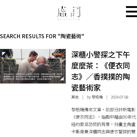
SEARCH RESULTS FOR "陶瓷藝術"
深櫃小警探之下午
麼麼茶：《便衣同
志》／香撲撲的陶
瓷藝術家
其他
| by 黎栢璣 | 2026-07-08
黎栢璣傳來文章，前部分評析電影
《便衣同志》，指戲中藉由90年代
紐約愛滋恐慌的背景，刻畫主角盧
卡斯身兼深櫃同志與便衣警探的雙