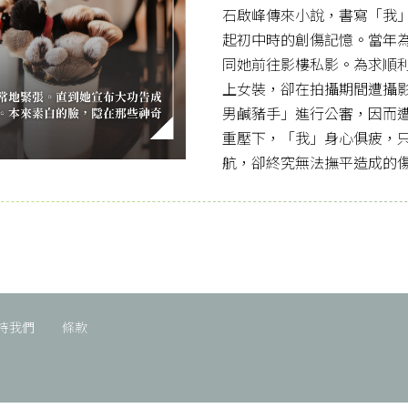
石啟峰傳來小說，書寫「我
起初中時的創傷記憶。當年為
同她前往影樓私影。為求順
上女裝，卻在拍攝期間遭攝
男鹹豬手」進行公審，因而
重壓下，「我」身心俱疲，
航，卻終究無法撫平造成的
持我們
條款