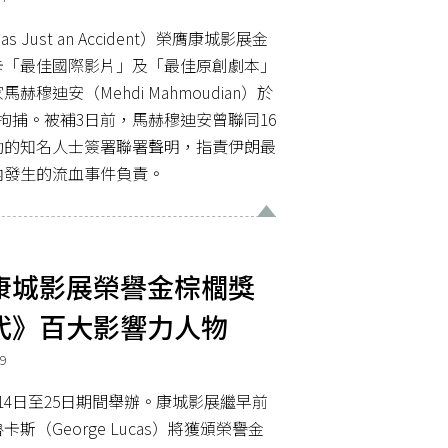
Just an Accident）榮膺康城影展金
卡「最佳國際影片」及「最佳原創劇本」
穆迪安（Mehdi Mahmoudian）於
拘捕。被補3日前，馬赫穆迪安曾聯同16
動的知名人士簽署聯署聲明，指責伊朗最
內發生的流血事件負責。
康城影展榮譽金棕櫚獎
代》百大影響力人物
9
14日至25日期間舉辦。康城影展繼早前
（George Lucas）將獲頒榮譽金