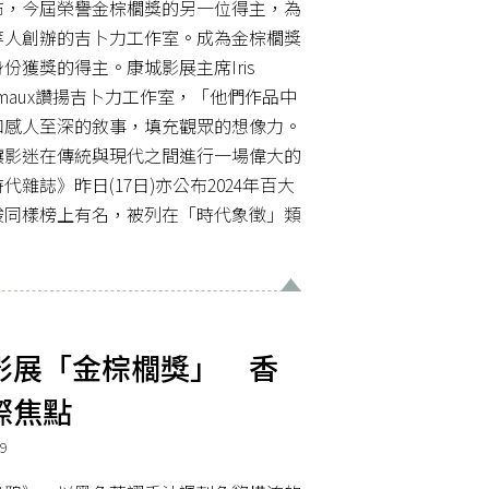
布，今屆榮譽金棕櫚獎的另一位得主，為
等人創辦的吉卜力工作室。成為金棕櫚獎
份獲獎的得主。康城影展主席Iris
y Fremaux讚揚吉卜力工作室，「他們作品中
和感人至深的敘事，填充觀眾的想像力。
讓影迷在傳統與現代之間進行一場偉大的
雜誌》昨日(17日)亦公布2024年百大
駿同樣榜上有名，被列在「時代象徵」類
影展「金棕櫚獎」 香
際焦點
9