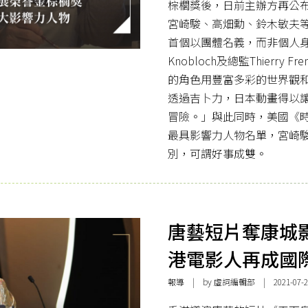
棕櫚獎後，日前主辦方再公
宮崎駿、高畑勳、鈴木敏夫
首個以團體名義，而非個人身
Knobloch及總監Thierr
的角色用豐富多彩的世界觀
透過吉卜力，日本動畫得以
冒險。」與此同時，美國《時代
最具影響力人物名單，宮崎
別，可謂好事成雙。
唐藝短片奪康城
港電影人再成國
報導
| by 虛詞編輯部 | 2021-07-2