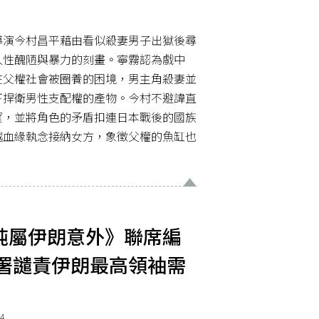
導演今村昌平藉由看似殺妻男子出獄後尋
人性醜陋與暴力的刻畫。寧霧認為戲中
在父權社會被圈養的困境，男主角殺妻並
下捍衛男性支配權的產物。今村不避諱直
望，並將角色的矛盾扣連日本戰後的國族
越血緣執念接納女方，象徵父權的魚缸也
純屬伊朗意外》聯席編
聯署譴責伊朗最高領袖需
4