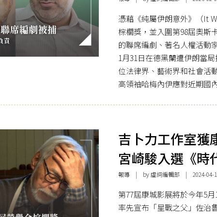
憑藉《純屬伊朗意外》（It Was 
棕櫚獎，並入圍第98屆奧斯
的聯席編劇、著名人權活動家馬赫
1月31日在德黑蘭遭伊朗當局
位法律界、藝術界和社會活
高領袖哈梅內伊應對近期國
吉卜力工作室獲
宮崎駿入選《時
報導
| by 虛詞編輯部 | 2024-04-1
第77屆康城影展將於今年5月
率先宣布「星戰之父」佐治魯卡斯