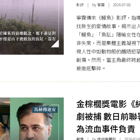
影評
| by
寧霧
| 2026-07-08
寧霧傳來《鰻魚》影評，指
找新生的愛情故事，揭示出
「鰻魚」「魚缸」隱喻女性
非失常，而是集體主義凝視
視人性中如動物般的醜陋慾
創傷。然而，當主角最終跨
被徹底擊碎。
金棕櫚獎電影《
劇被捕 數日前
為流血事件負責
報導
| by 虛詞編輯部 | 2026-02-0