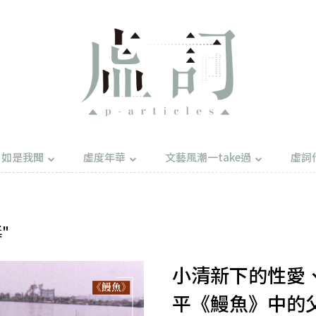
如是我聞
虛度年華
文藝風潮一take過
虛詞
獎"
小清新下的性愛
平《鰻魚》中的