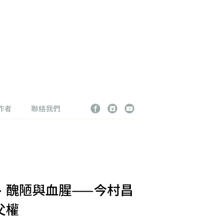
作者
聯絡我們
、醜陋與血腥——今村昌
父權