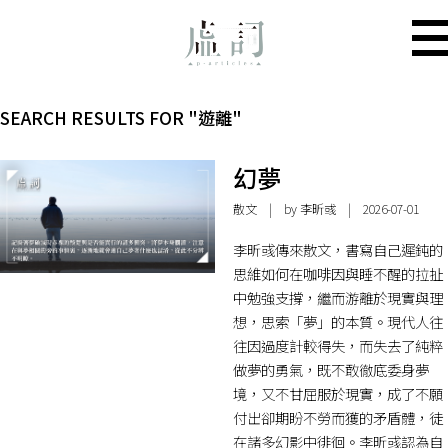
SEARCH RESULTS FOR "遊離"
幻夢
散文
| by 李昕彧 | 2026-07-01
李昕彧傳來散文，書寫自己遲鈍的
思維如何在咖啡因與睡不醒的拉扯
中勉強支撐，繼而游離於現實與理
想，思索「夢」的本質。現代人往
往因過度計較得失，而失去了純粹
做夢的勇氣，既不敢徹底委身夢
境，又不甘屈服於現實，成了不願
付出卻期盼不勞而獲的矛盾體，徒
在諸多幻影中徘徊。李昕彧認為自