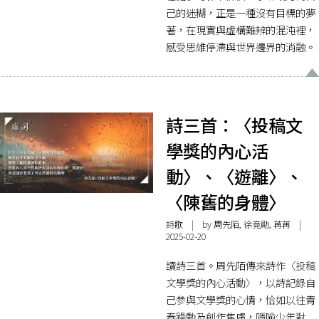
己的迷糊，正是一種沒有目標的夢
著，在現實與虛構難辨的混沌裡，
感受思維停滯與世界邊界的消融。
詩三首：〈投稿文
學獎的內心活
動〉、〈遊離〉、
〈陳舊的身體〉
詩歌
| by 周先陌, 徐竟勛, 苒苒 |
2025-02-20
讀詩三首。周先陌傳來詩作〈投稿
文學獎的內心活動〉，以詩記錄自
己參與文學獎的心情，恰如以往青
春躁動及創作焦慮，隱喻少年對