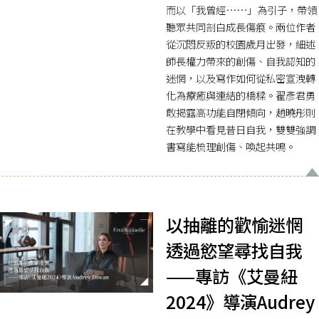
而以「我曾經……」為引子，帶領
聽眾共同剖白成長傷痕。兩位作者
從沉悶反叛的校園歲月出發，細述
師長權力帶來的創傷、自我認知的
迷惘，以及寫作如何從私密宣洩轉
化為療癒與連結的橋樑。翟彥君勇
敢揭露高功能自閉傾向，趙曉彤則
在教學中看見昔日自我，雙雙強調
書寫能梳理創傷、喚起共鳴。
以抽離的歡愉迷惘
透過慾望尋找自我
——專訪《艾曼紐
2024》導演Audrey