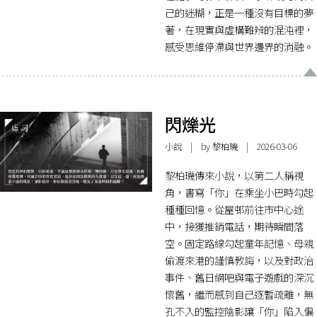
己的迷糊，正是一種沒有目標的夢
著，在現實與虛構難辨的混沌裡，
感受思維停滯與世界邊界的消融。
閃爍光
小說
| by 黎柏璣 | 2026-03-06
黎柏璣傳來小說，以第二人稱視
角，書寫「你」在乘坐小巴時勾起
種種回憶。從屋邨前往市中心途
中，接獲推銷電話，期待瞬間落
空。固定路線勾起童年記憶、母親
偷渡來港的謹慎教誨，以及對政治
事件、舊日網吧與電子遊戲的深沉
懷舊，繼而感到自己逐暫疏離，無
孔不入的監控陰影讓「你」陷入偏