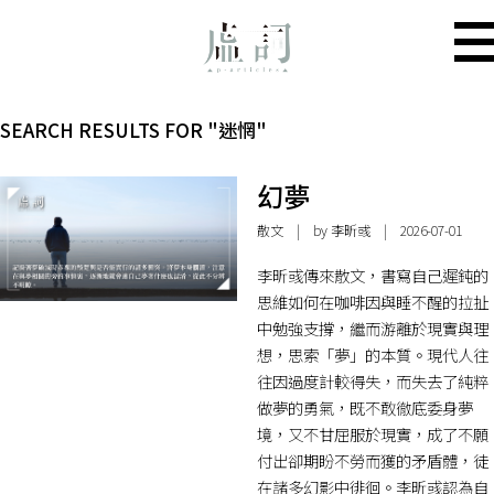
SEARCH RESULTS FOR "迷惘"
幻夢
散文
| by 李昕彧 | 2026-07-01
李昕彧傳來散文，書寫自己遲鈍的
思維如何在咖啡因與睡不醒的拉扯
中勉強支撐，繼而游離於現實與理
想，思索「夢」的本質。現代人往
往因過度計較得失，而失去了純粹
做夢的勇氣，既不敢徹底委身夢
境，又不甘屈服於現實，成了不願
付出卻期盼不勞而獲的矛盾體，徒
在諸多幻影中徘徊。李昕彧認為自