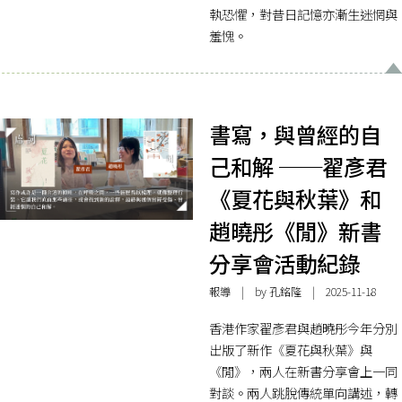
執恐懼，對昔日記憶亦漸生迷惘與
羞愧。
書寫，與曾經的自
己和解 ──翟彥君
《夏花與秋葉》和
趙曉彤《閒》新書
分享會活動紀錄
報導
| by 孔銘隆 | 2025-11-18
香港作家翟彥君與趙曉彤今年分別
出版了新作《夏花與秋葉》與
《閒》，兩人在新書分享會上一同
對談。兩人跳脫傳統單向講述，轉