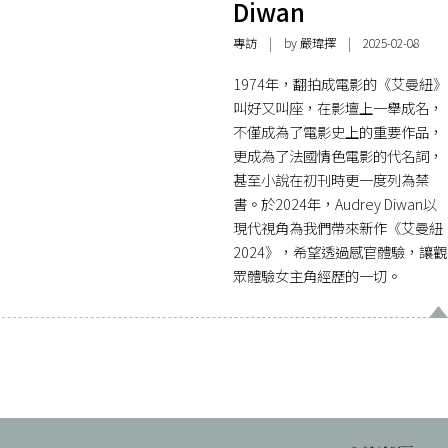
Diwan
專訪
| by
嚴瑋擇
| 2025-02-08
1974年，翻拍成電影的《艾曼紐》
叫好又叫座，在影壇上一舉成名，
不僅成為了電影史上的重要作品，
更成為了法國情色電影的代名詞，
甚至小說在初刊時更一度列為禁
書。於2024年，Audrey Diwan以
現代視角為我們帶來新作《艾曼紐
2024》，希望透過感官體驗，讓觀
眾體驗女主角經歷的一切。