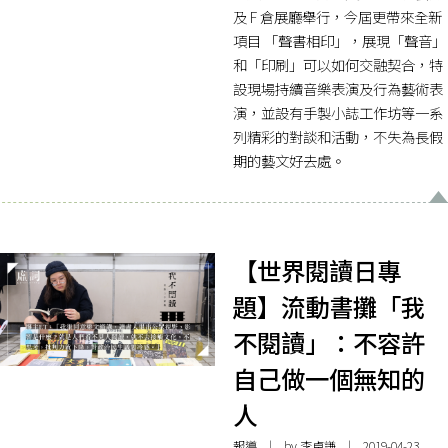
及 F 倉展廳舉行，今屆更帶來全新
項目 「聲書相印」，展現「聲音」
和「印刷」可以如何交融契合，特
設現場持續音樂表演及行為藝術表
演，並設有手製小誌工作坊等一系
列精彩的對談和活動，不失為長假
期的藝文好去處。
【世界閱讀日專
題】流動書攤「我
不閱讀」：不容許
自己做一個無知的
人
報導
| by 李卓謙 | 2019-04-23