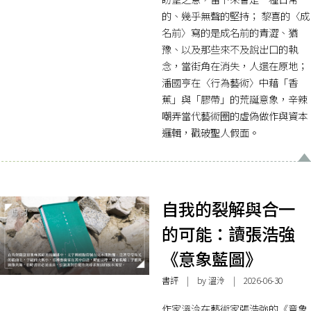
的、幾乎無聲的堅持； 黎喜的〈成
名前〉寫的是成名前的青澀、猶
豫、以及那些來不及說出口的執
念，當街角在消失，人還在原地；
潘國亨在〈行為藝術〉中藉「香
蕉」與「膠帶」的荒誕意象，辛辣
嘲弄當代藝術圈的虛偽做作與資本
邏輯，戳破聖人假面。
自我的裂解與合一
的可能：讀張浩強
《意象藍圖》
書評
| by 溫泠 | 2026-06-30
作家溫泠在藝術家張浩強的《意象