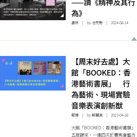
——讀《精神及其行
為》
書序
| by
池荒懸
| 2024-08-14
【周末好去處】大
館「BOOKED：香
港藝術書展」 行
為藝術、現場實驗
音樂表演創新猷
報導
| by
蘇麗真
| 2023-04-28
大館「BOOKED：香港藝術書展」
五度歸來，一連四天於賽馬會藝方