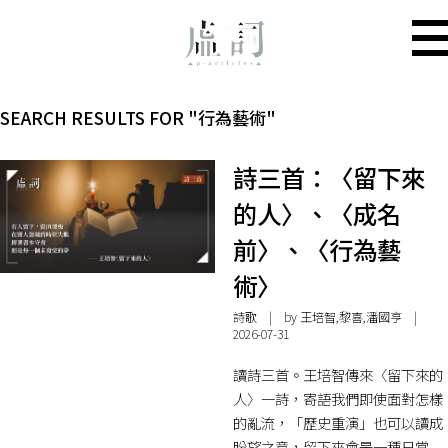
SEARCH RESULTS FOR "行為藝術"
詩三首：〈留下來
的人〉、〈成名
前〉、〈行為藝
術〉
詩歌
| by 王培智,黎喜,潘國亨 |
2026-07-31
讀詩三首。王培智傳來〈留下來的
人〉一詩，寄語我們即使面對怎樣
的亂流，「歷史重演」也可以讀成
盼望之意，留下來會是一種日常