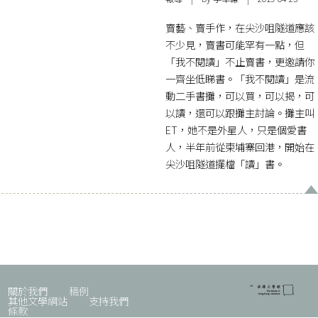
賣藝、賣手作，在尖沙咀隧道應該
不少見，賣書可能罕有一點，但
「我不閱讀」不止賣書，更邀請你
一齊坐低睇書。「我不閱讀」是流
動二手書攤，可以買，可以揭，可
以讀，還可以跟攤主討論。攤主叫
ET，她不是外星人，只是個愛書
人，半年前從柬埔寨回港，開始在
尖沙咀隧道擺檔「讀」書。
關於我們
稿例
其他文學網站
支持我們
條款