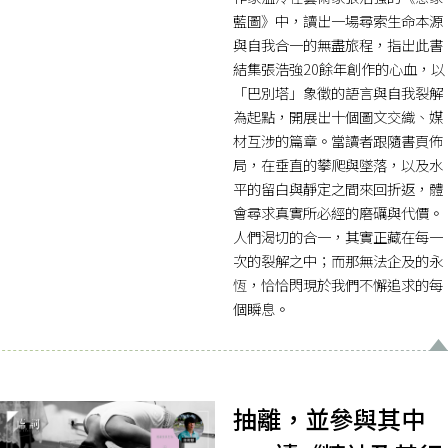
藍圖》中，讀出一場尋索生命本源
與自我合一的無盡旅程，指出此書
結集張浩強20餘年創作的心血，以
「巴別塔」象徵的語言與自我裂解
為起點，開展出十個圖文交織、媒
材互涉的篇章。當讀者跟隨書頁佈
局，在垂直的攀爬與墜落，以及水
平的留白與靜定之間來回折返，體
會尋求真實所必經的磨礪與代價。
人們渴切的合一，其實正藏在每一
次的裂解之中；而那無法企及的永
恆，恰恰閃現於我們不懈追求的每
個瞬息。
抽離，並參與其中