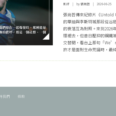
影評
| by 張尚哲 | 2026-06-25
張尚哲傳來紀錄片《Untold U
的華迪與李斯特城那段從谷
的衰落互為對照。來到202
環褪去，但昔日壓抑的鋼鐵
交替間，看台上那句「We’re n
許才是面對生命荒誕時，最
持我們
條款