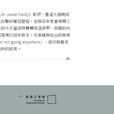
K: Jamie Vardy》影評，重溫大器晚成
底反擊的奪冠歷程，並與百年老會錫周三
6年的今天當球隊雙雙降落英甲、奇蹟的光
城雪埠已迎來新生。在高峰與低谷的無常
ot going anywhere」，這份執著或
純粹的底氣。