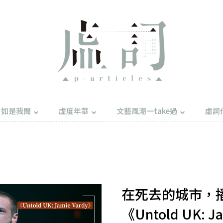
如是我聞
虛度年華
文藝風潮一take過
虛詞
在死去的城市，
《Untold UK: J