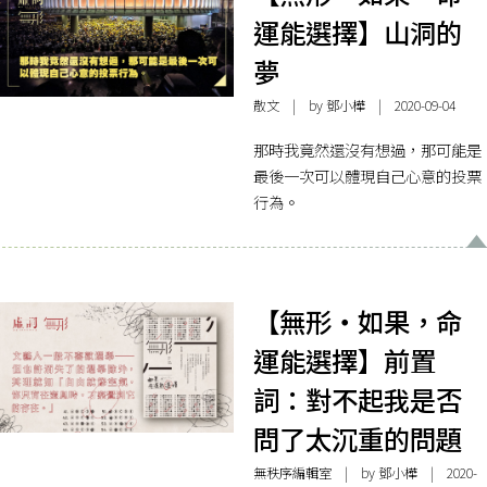
運能選擇】山洞的
夢
散文
| by
鄧小樺
| 2020-09-04
那時我竟然還沒有想過，那可能是
最後一次可以體現自己心意的投票
行為。
【無形・如果，命
運能選擇】前置
詞：對不起我是否
問了太沉重的問題
無秩序編輯室
| by
鄧小樺
| 2020-