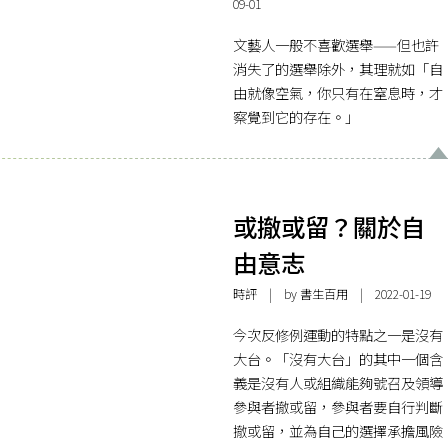
09-01
文藝人一般不喜歡選舉——但也許
消失了的選舉除外，其理就如「自
由就像空氣，你只有在窒息時，才
察覺到它的存在。」
或撤或留？關於自
由意志
時評
| by
書生百用
| 2022-01-19
今次反修例運動的特點之一是沒有
大台。「沒有大台」的其中一個含
義是沒有人或組織能夠號召及領導
參與者撤或留，參與者要自行判斷
撤或留，並為自己的選擇承擔風險