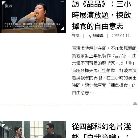
訪《品品》︰三小
時展演放題，揀飲
擇食的自由意志
專訪
| by 蘇麗真 | 2022-04-11
表演場地解封在即，不加鎖舞踊館
為觀眾獻上年度製作《品品》，由
六個不同背景的藝術家，以「食」
為題發揮天馬行空想像，打破表演
者與觀眾的界限，在三小時的演出
時間，讓你我享受「揀飲擇食」的
自由意志。
從四部科幻名片淺
談「自我意識」：