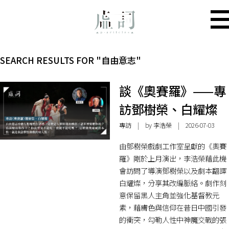
SEARCH RESULTS FOR "自由意志"
談《奧賽羅》——專
訪鄧樹榮、白耀燦
專訪
| by 李浩榮 | 2026-07-03
由鄧樹榮戲劇工作室呈獻的《奧賽
羅》剛於上月演出，李浩榮藉此機
會訪問了導演鄧樹榮以及劇本翻譯
白耀燦，分享其改編脈絡。劇作刻
意保留黑人主角並強化基督教元
素，藉膚色與信仰在昔日中國引發
的衝突，勾勒人性中神魔交戰的張