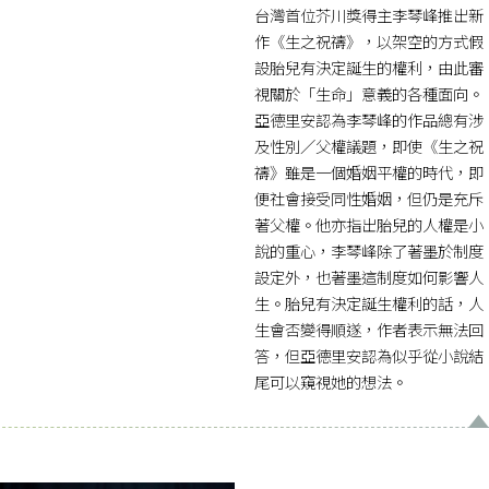
台灣首位芥川獎得主李琴峰推出新
作《生之祝禱》，以架空的方式假
設胎兒有決定誕生的權利，由此審
視關於「生命」意義的各種面向。
亞德里安認為李琴峰的作品總有涉
及性別／父權議題，即使《生之祝
禱》雖是一個婚姻平權的時代，即
便社會接受同性婚姻，但仍是充斥
著父權。他亦指出胎兒的人權是小
說的重心，李琴峰除了著墨於制度
設定外，也著墨這制度如何影響人
生。胎兒有決定誕生權利的話，人
生會否變得順遂，作者表示無法回
答，但亞德里安認為似乎從小說結
尾可以窺視她的想法。