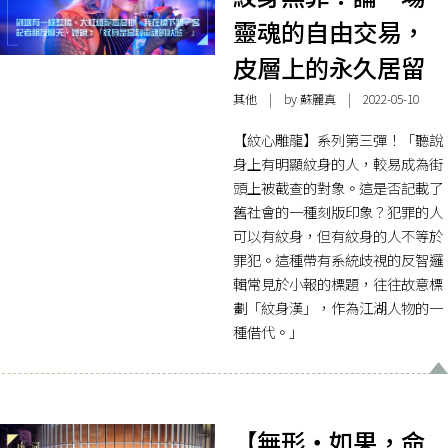
靈魂的自由交易，
皮層上的永久居留
其他
| by
蘇麗真
| 2022-05-10
【紋心雕龍】系列第三彈！「聽說
身上有明顯紋身的人，較易成為街
頭上被截查的對象。這是否記載了
舊社會的一種刻版印象？犯罪的人
可以有紋身，但有紋身的人不等於
罪犯。這種帶有系統歧視的反智邏
輯常見於小報的標題，往往故意標
劃「紋身漢」，作為江湖人物的一
種借代。」
【無形・如果，命