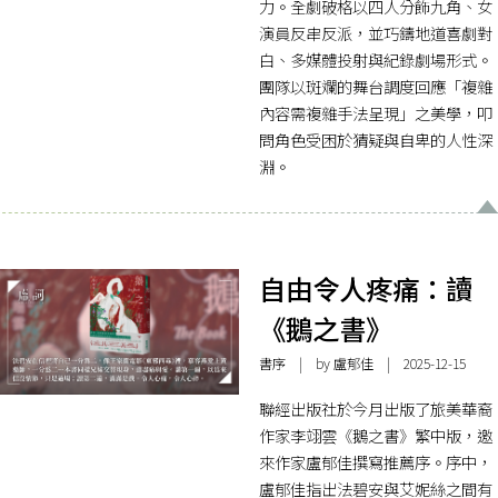
力。全劇破格以四人分飾九角、女
演員反串反派，並巧鑄地道喜劇對
白、多媒體投射與紀錄劇場形式。
團隊以斑斕的舞台調度回應「複雜
內容需複雜手法呈現」之美學，叩
問角色受困於猜疑與自卑的人性深
淵。
自由令人疼痛：讀
《鵝之書》
書序
| by 盧郁佳 | 2025-12-15
聯經出版社於今月出版了旅美華裔
作家李翊雲《鵝之書》繁中版，邀
來作家盧郁佳撰寫推薦序。序中，
盧郁佳指出法碧安與艾妮絲之間有