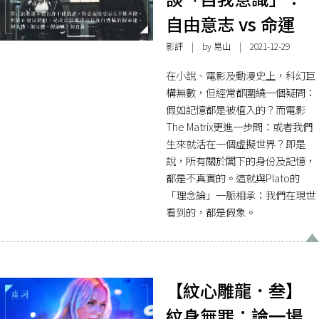
自由意志 vs 命運
影評
| by 易山 | 2021-12-29
在小說、電影及動漫史上，科幻巨
構無數，但經常都圍繞一個疑問：
假如記憶都是被植入的？而電影
The Matrix更進一步問：或者我們
生來就活在一個虛擬世界？即是
說，所有關於閣下的身份及記憶，
都是不真實的。這就與Plato的
「理念論」一脈相承：我們在現世
看到的，都是假象。
【紋心雕龍．叁】
紋身無罪：論一場