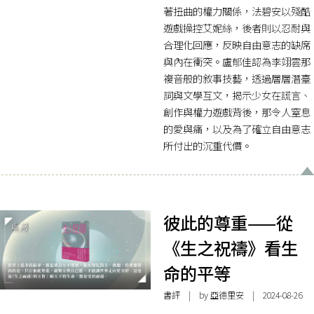
著扭曲的權力關係，法碧安以殘酷
遊戲操控艾妮絲，後者則以忍耐與
合理化回應，反映自由意志的缺席
與內在衝突。盧郁佳認為李翊雲那
複音般的敘事技藝，透過層層潛臺
詞與文學互文，揭示少女在謊言、
創作與權力遊戲背後，那令人窒息
的愛與痛，以及為了確立自由意志
所付出的沉重代價。
彼此的尊重——從
《生之祝禱》看生
命的平等
書評
| by 亞德里安 | 2024-08-26