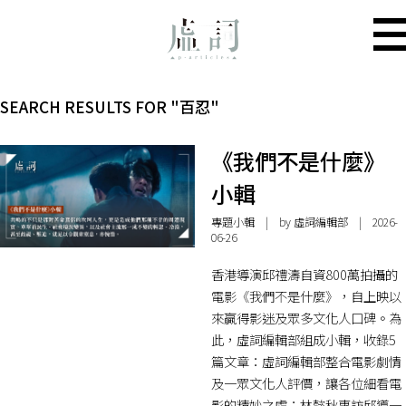
SEARCH RESULTS FOR "百忍"
《我們不是什麼》
小輯
專題小輯
| by 虛詞編輯部 | 2026-
06-26
香港導演邱禮濤自資800萬拍攝的
電影《我們不是什麼》，自上映以
來贏得影迷及眾多文化人口碑。為
此，虛詞編輯部組成小輯，收錄5
篇文章：虛詞編輯部整合電影劇情
及一眾文化人評價，讓各位細看電
影的精妙之處；林懿秋專訪邱導一