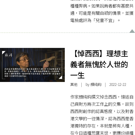
種種弊病。如果說兩者都有甚麼共
通，可能是有關自殺的情景，並獲
電檢處評為「兒童不宜」。
【悼西西】理想主
義者無愧於人世的
一生
其他
| by
顏純鈎
| 2022-12-22
作家顏純鈎撰文悼念西西，憶述自
己與對方兩次工作上的交集，談到
西西對創作的認真態度，以及對香
港文學的一往情深，認為西西是香
港獨特的存在，本就是稀有人種，
在今日這種荒唐末世，更應份絕種