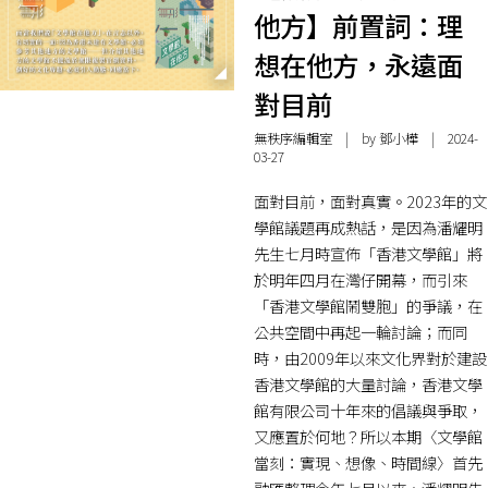
他方】前置詞：理
想在他方，永遠面
對目前
無秩序編輯室
| by
鄧小樺
| 2024-
03-27
面對目前，面對真實。2023年的文
學館議題再成熱話，是因為潘耀明
先生七月時宣佈「香港文學館」將
於明年四月在灣仔開幕，而引來
「香港文學館鬧雙胞」的爭議，在
公共空間中再起一輪討論；而同
時，由2009年以來文化界對於建設
香港文學館的大量討論，香港文學
館有限公司十年來的倡議與爭取，
又應置於何地？所以本期〈文學館
當刻：實現、想像、時間線〉首先