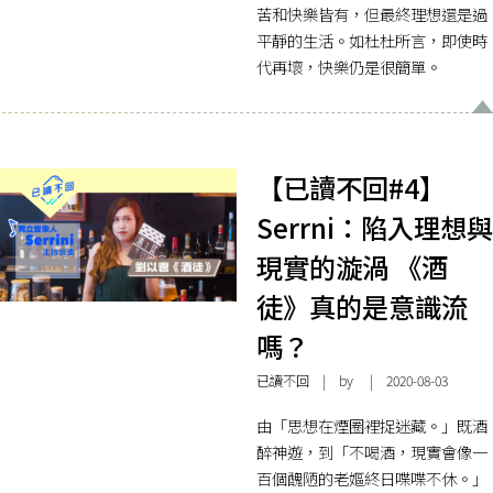
苦和快樂皆有，但最終理想還是過
平靜的生活。如杜杜所言，即使時
代再壞，快樂仍是很簡單。
【已讀不回#4】
Serrni：陷入理想與
現實的漩渦 《酒
徒》真的是意識流
嗎？
已讀不回
| by | 2020-08-03
由「思想在煙圈裡捉迷藏。」既酒
醉神遊，到「不喝酒，現實會像一
百個醜陋的老嫗終日喋喋不休。」