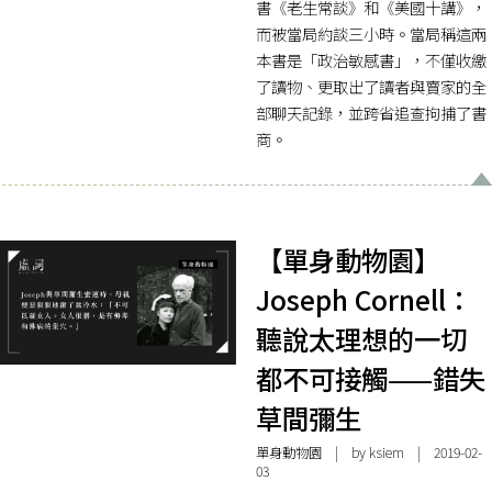
書《老生常談》和《美國十講》，
而被當局約談三小時。當局稱這兩
本書是「政治敏感書」，不僅收繳
了讀物、更取出了讀者與賣家的全
部聊天記錄，並跨省追查拘捕了書
商。
【單身動物園】
Joseph Cornell：
聽說太理想的一切
都不可接觸——錯失
草間彌生
單身動物園
| by ksiem | 2019-02-
03