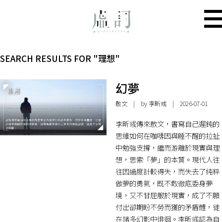
SEARCH RESULTS FOR "理想"
幻夢
散文
| by 李昕彧 | 2026-07-01
李昕彧傳來散文，書寫自己遲鈍的
思維如何在咖啡因與睡不醒的拉扯
中勉強支撐，繼而游離於現實與理
想，思索「夢」的本質。現代人往
往因過度計較得失，而失去了純粹
做夢的勇氣，既不敢徹底委身夢
境，又不甘屈服於現實，成了不願
付出卻期盼不勞而獲的矛盾體，徒
在諸多幻影中徘徊。李昕彧認為自