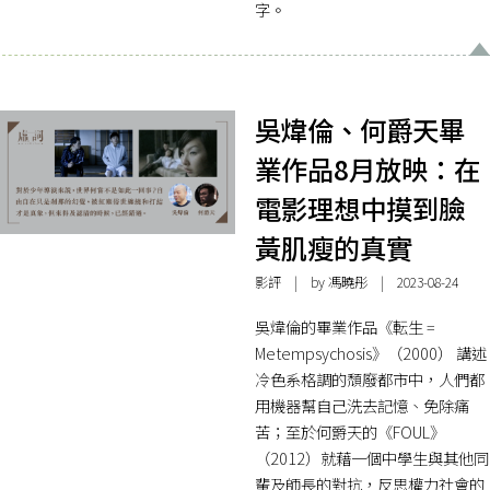
字。
吳煒倫、何爵天畢
業作品8月放映：在
電影理想中摸到臉
黃肌瘦的真實
影評
| by
馮曉彤
| 2023-08-24
吳煒倫的畢業作品《転生 =
Metempsychosis》（2000） 講述
冷色系格調的頹廢都市中，人們都
用機器幫自己洗去記憶、免除痛
苦；至於何爵天的《FOUL》
（2012）就藉一個中學生與其他同
輩及師長的對抗，反思權力社會的