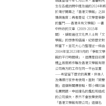
融匯整理今年七月以來，潘耀明先
生在各處訪問中提及過的2024年將
於灣仔開幕之「香港文學館」之詳
情與進度；再者是從《文學是寧靜
的奮鬥——香港未有文學館》一書
中所收的文章（2009-2015年
間），擷取過往文化界人士對「文
學館」的想像和倡議，紀錄歷史對
照當下。並花大心力整理出一條由
2004年至2023年9月的「爭取文學
館的平行時間線」，這應是目前媒
體上首度將作聯及香港文學館有限
公司兩方的工作在同一平台並置
——希望留下歷史的真實，供後人
及傳媒行家參考使用。面對「鬧雙
胞」這個新聞爆發點，鄧小樺討論
名實問題，申述撞名的尷尬和造成
的公司損失，表示不會放棄使用
「香港文學館有限公司」這個名