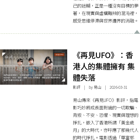
己的迷糊，正是一種沒有目標的夢
著，在現實與虛構難辨的混沌裡，
感受思維停滯與世界邊界的消融。
《再見UFO》：香
港人的集體擁有 集
體失落
影評
| by
易山
| 2026-03-31
易山傳來《再見UFO》影評，指電
影巧妙將成長面對過的一切欺騙、
背叛、不安、恐懼、現實與理想的
掙扎，嵌入了香港所謂「黃金歲
月」的大時代，亦呼應了那幾代人
的時代掙扎。電影透過「華富邨