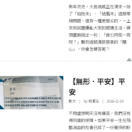
新年流流，大批親戚正在湧來。除
了「拍拖未」、「結婚未」這類常
規問題，還有一種更惡劣的，一上
來就試圖擾亂大家的感情生活，劈
頭蓋臉拋出一句：「做乜同佢一齊
呀？」聽到這類滿懷惡意的「關
心」，你會怎樣答呢？
【無形．平安】平
安
散文
| by 何潔泓 | 2018-12-24
不用虛想明天沒有痛苦，我們沒有
得到誰的保障。如果平安一生在殘
酷淌血的社會已成了一份奢侈的盼