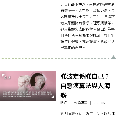
UFO」都市傳說，串連起過往香港
灜寰搜奇、太空館、政權更迭、金
融風暴及沙士等重大事件，見證著
港人集體擁有情懷、理想與繁榮，
卻又集體失去的過程。易山認為每
個時代皆有其侷限與挑戰，故此無
論時代好壞，都要誠實、勇敢地活
出真正的自己。
睇波定係睇自己？
自戀演算法與人海
癖
時評
| by 梁明暉 | 2025-06-18
梁明暉觀察到，近年不少人以各種