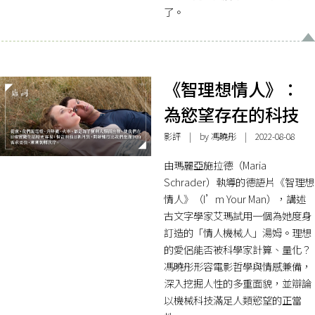
了。
《智理想情人》：
為慾望存在的科技
影評
| by
馮曉彤
| 2022-08-08
由瑪麗亞施拉德（Maria
Schrader）執導的德語片《智理想
情人》（I’m Your Man），講述
古文字學家艾瑪試用一個為她度身
訂造的「情人機械人」湯姆。理想
的愛侶能否被科學家計算、量化？
馮曉彤形容電影哲學與情感兼備，
深入挖掘人性的多重面貌，並辯論
以機械科技滿足人類慾望的正當