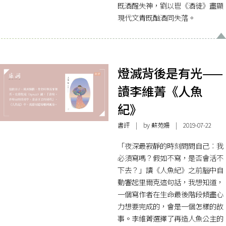
既酒醒失神，劉以鬯《酒徒》盡顯
現代文青既酗酒同失落。
燈滅背後是有光——
讀李維菁《人魚
紀》
書評
| by
蘇苑姍
| 2019-07-22
「夜深最寂靜的時刻問問自己︰我
必須寫嗎？假如不寫，是否會活不
下去？」讀《人魚紀》之前腦中自
動響起里爾克這句話，我想知道，
一個寫作者在生命最後階段傾盡心
力想要完成的，會是一個怎樣的故
事。李維菁選擇了再造人魚公主的