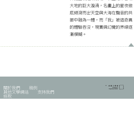
大地的巨大漩渦，名畫上的星夜徹
底傾瀉而出天空與大海在聲音的共
振中融為一體，而「我」被這奇異
的體驗吞沒，現實與幻覺的界線逐
漸模糊。
關於我們
稿例
其他文學網站
支持我們
條款