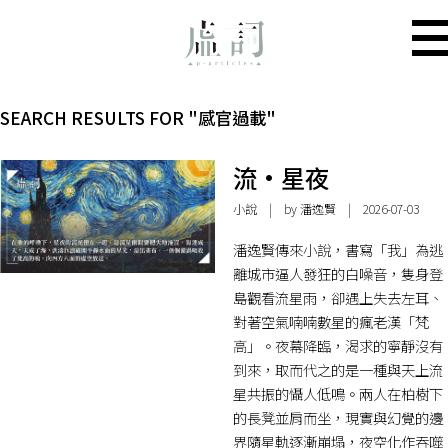
SEARCH RESULTS FOR "感官過載"
流•星夜
小說
| by
潘逸賢
| 2026-07-03
潘逸賢傳來小說，書寫「我」為逃
離城市逼人發狂的白噪音，隻身登
島觀看流星雨，卻遇上失去左耳、
對著空氣喃喃數星的瘋老漢「梵
高」。夜幕降臨，渴求的寧靜沒有
到來，取而代之的是一種與天上流
星共振的懾人低鳴。兩人在柏樹下
的長凳並肩而坐，現實與幻覺的邊
界隨星軌逐漸崩塌，夜空化作吞噬