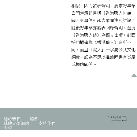
相似，因而發表聲明，要求好年華
公開澄清該書與《香港職人》無
關，令事件引起大眾關注及討論。
隨後好年華亦發表回應聲明，澄清
《香港職人誌》為獨立出版，封面
採用插畫與《香港職人》有所不
同，而且「職人」一字屬公共文化
詞彙，認為不足以推論兩書有從屬
或模仿關係。
關於我們
稿例
其他文學網站
支持我們
條款