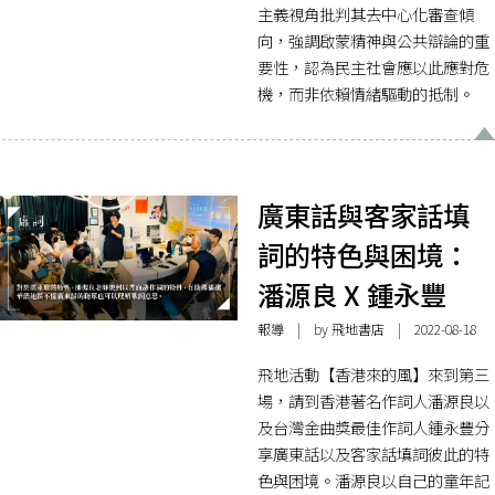
主義視角批判其去中心化審查傾
向，強調啟蒙精神與公共辯論的重
要性，認為民主社會應以此應對危
機，而非依賴情緒驅動的抵制。
廣東話與客家話填
詞的特色與困境：
潘源良 X 鍾永豐
報導
| by 飛地書店 | 2022-08-18
飛地活動【香港來的風】來到第三
場，請到香港著名作詞人潘源良以
及台灣金曲獎最佳作詞人鍾永豐分
享廣東話以及客家話填詞彼此的特
色與困境。潘源良以自己的童年記