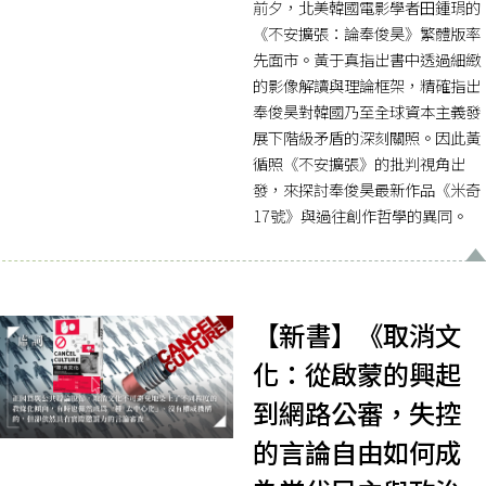
前夕，北美韓國電影學者田鍾琄的
《不安擴張：論奉俊昊》繁體版率
先面市。黃于真指出書中透過細緻
的影像解讀與理論框架，精確指出
奉俊昊對韓國乃至全球資本主義發
展下階級矛盾的深刻關照。因此黃
循照《不安擴張》的批判視角出
發，來探討奉俊昊最新作品《米奇
17號》與過往創作哲學的異同。
【新書】《取消文
化：從啟蒙的興起
到網路公審，失控
的言論自由如何成