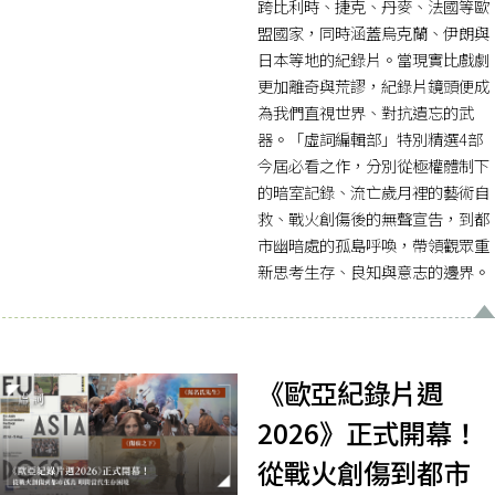
跨比利時、捷克、丹麥、法國等歐
盟國家，同時涵蓋烏克蘭、伊朗與
日本等地的紀錄片。當現實比戲劇
更加離奇與荒謬，紀錄片鏡頭便成
為我們直視世界、對抗遺忘的武
器。「虛詞編輯部」特別精選4部
今屆必看之作，分別從極權體制下
的暗室記錄、流亡歲月裡的藝術自
救、戰火創傷後的無聲宣告，到都
市幽暗處的孤島呼喚，帶領觀眾重
新思考生存、良知與意志的邊界。
《歐亞紀錄片週
2026》正式開幕！
從戰火創傷到都市