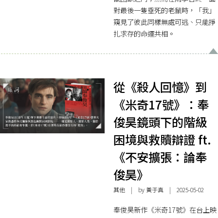
對最後一隻垂死的老鼠時，「我」
窺見了彼此同樣無處可逃、只能掙
扎求存的命運共相。
從《殺人回憶》到
《米奇17號》：奉
俊昊鏡頭下的階級
困境與救贖辯證 ft.
《不安擴張：論奉
俊昊》
其他
| by 黃于真 | 2025-05-02
奉俊昊新作《米奇17號》在台上映