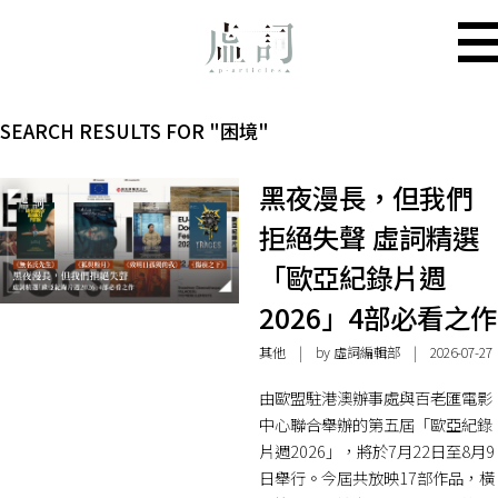
SEARCH RESULTS FOR "困境"
黑夜漫長，但我們
拒絕失聲 虛詞精選
「歐亞紀錄片週
2026」4部必看之作
其他
| by 虛詞編輯部 | 2026-07-27
由歐盟駐港澳辦事處與百老匯電影
中心聯合舉辦的第五屆「歐亞紀錄
片週2026」，將於7月22日至8月9
日舉行。今屆共放映17部作品，橫