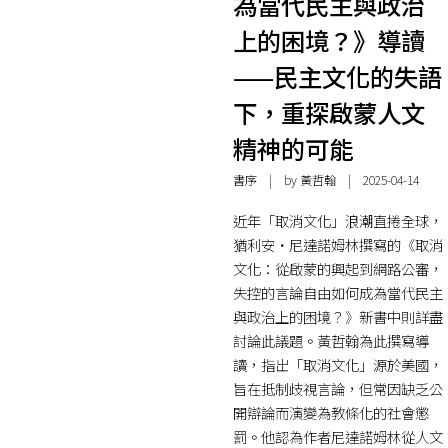
為當代民主與政治
上的困境？》導讀
——民主文化的失語
下，重探啟蒙人文
精神的可能
書序
| by 黃哲翰 | 2025-04-14
近年「取消文化」浪潮直捲全球，
猶利安・尼達諾姆林撰寫的《取消
文化：從啟蒙的興起到網路公審，
失控的言論自由如何成為當代民主
與政治上的困境？》新書中則詳盡
討論此議題。黃哲翰為此撰寫導
讀，指出「取消文化」源於美國，
旨在抵制歧視言論，但常因缺乏公
開辯論而演變為教條化的社會懲
罰。他認為作者尼達諾姆林從人文