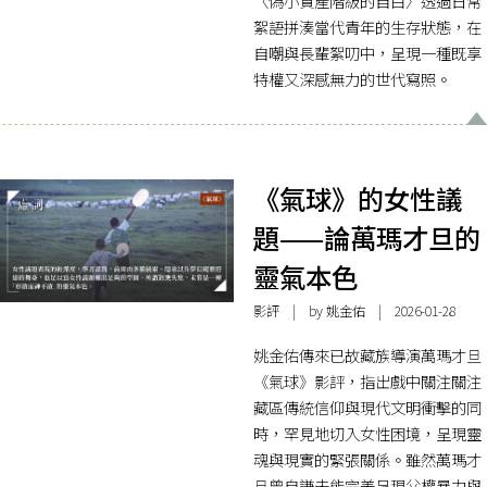
〈偽小資產階級的自白〉透過日常
絮語拼湊當代青年的生存狀態，在
自嘲與長輩絮叨中，呈現一種既享
特權又深感無力的世代寫照。
《氣球》的女性議
題——論萬瑪才旦的
靈氣本色
影評
| by 姚金佑 | 2026-01-28
姚金佑傳來已故藏族導演萬瑪才旦
《氣球》影評，指出戲中關注關注
藏區傳統信仰與現代文明衝擊的同
時，罕見地切入女性困境，呈現靈
魂與現實的緊張關係。雖然萬瑪才
旦曾自謙未能完美呈現父權暴力與