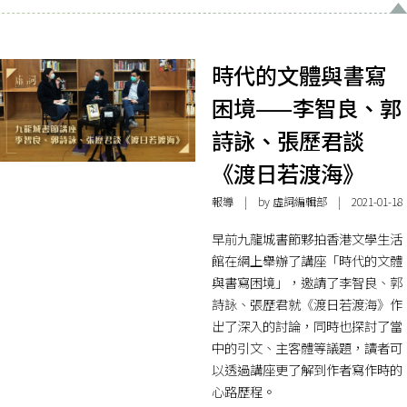
時代的文體與書寫
困境——李智良、郭
詩詠、張歷君談
《渡日若渡海》
報導
| by 虛詞編輯部 | 2021-01-18
早前九龍城書節夥拍香港文學生活
館在網上舉辦了講座「時代的文體
與書寫困境」，邀請了李智良、郭
詩詠、張歷君就《渡日若渡海》作
出了深入的討論，同時也探討了當
中的引文、主客體等議題，讀者可
以透過講座更了解到作者寫作時的
心路歷程。