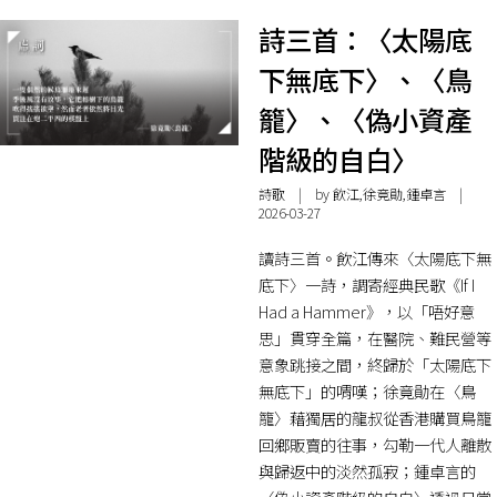
詩三首：〈太陽底
下無底下〉、〈鳥
籠〉、〈偽小資產
階級的自白〉
詩歌
| by 飲江,徐竟勛,鍾卓言 |
2026-03-27
讀詩三首。飲江傳來〈太陽底下無
底下〉一詩，調寄經典民歌《If I
Had a Hammer》，以「唔好意
思」貫穿全篇，在醫院、難民營等
意象跳接之間，終歸於「太陽底下
無底下」的喟嘆；徐竟勛在〈鳥
籠〉藉獨居的龍叔從香港購買鳥籠
回鄉販賣的往事，勾勒一代人離散
與歸返中的淡然孤寂；鍾卓言的