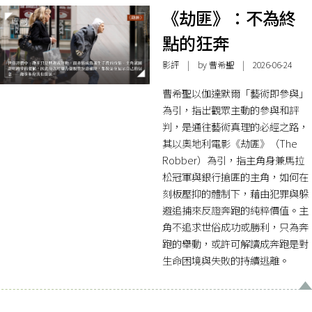
《劫匪》：不為終
點的狂奔
影評
| by 曹希聖 | 2026-06-24
曹希聖以伽達默爾「藝術即參與」
為引，指出觀眾主動的參與和評
判，是通往藝術真理的必經之路，
其以奧地利電影《劫匪》（The
Robber）為引，指主角身兼馬拉
松冠軍與銀行搶匪的主角，如何在
刻板壓抑的體制下，藉由犯罪與躲
避追捕來反證奔跑的純粹價值。主
角不追求世俗成功或勝利，只為奔
跑的舉動，或許可解讀成奔跑是對
生命困境與失敗的持續逃離。