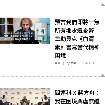
預言我們即將一無
所有地永遠憂鬱——
韋勒貝克《血清
素》書寫當代精神
困境
書評
| by
沐羽
| 2020-12-10
閰連科 X 蔣方舟︰
我在困境與虛無繼