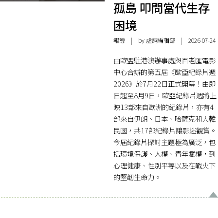
孤島 叩問當代生存
困境
報導
| by 虛詞編輯部 | 2026-07-24
由歐盟駐港澳辦事處與百老匯電影
中心合辦的第五屆《歐亞紀錄片週
2026》於7月22日正式開幕！由即
日起至8月9日，歐亞紀錄片週將上
映13部來自歐洲的紀錄片，亦有4
部來自伊朗、日本、哈薩克和大韓
民國，共17部紀錄片讓影迷觀賞。
今屆紀錄片探討主題極為廣泛，包
括環境保護、人權、青年賦權，到
心理健康、性別平等以及在戰火下
的堅韌生命力。