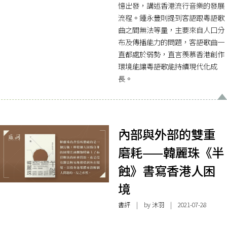
憶出發，講述香港流行音樂的發展
流程。鍾永豐則提到客語跟粵語歌
曲之間無法等量，主要來自人口分
布及傳播能力的問題，客語歌曲一
直都處於弱勢，直言羨慕香港創作
環境能讓粵語歌能持續現代化成
長。
內部與外部的雙重
磨耗——韓麗珠《半
蝕》書寫香港人困
境
書評
| by
沐羽
| 2021-07-28