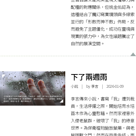
配種的對應關係，但姚金佑認為，
這種結合了魔幻寫實鏡頭與多線索
並行的「形散而神不散」佈局，反
而避免了主題僵化，成功在靈魂與
現實的張力中，為女性議題騰出了
自然的展演空間。
下了兩週雨
小說
| by 李言 | 2026-01-09
李言傳來小說，書寫「我」遭到裁
員，生活停擺之際，開始培育水培
苗木作為心靈慰藉。然而家裡意外
入侵老鼠群，破壞了「我」的綠意
世界。為保衛植物施放鼠藥，與老
鼠困獸之鬥；然而在雨季告終、面