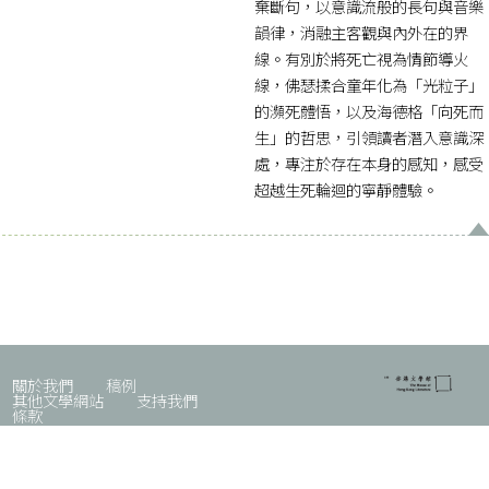
棄斷句，以意識流般的長句與音樂
韻律，消融主客觀與內外在的界
線。有別於將死亡視為情節導火
線，佛瑟揉合童年化為「光粒子」
的瀕死體悟，以及海德格「向死而
生」的哲思，引領讀者潛入意識深
處，專注於存在本身的感知，感受
超越生死輪迴的寧靜體驗。
關於我們
稿例
其他文學網站
支持我們
條款