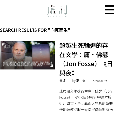
SEARCH RESULTS FOR "向死而生"
超越生死輪迴的存
在文學：庸．佛瑟
（Jon Fosse）《日
與夜》
書評
| by 耿一偉 | 2026-06-29
諾貝爾文學獎得主庸．佛瑟（Jon
Fosse）小說《日與夜》中譯本於
近月問世，台北藝術大學戲劇系兼
任助理教授耿一偉指出佛瑟刻意捨