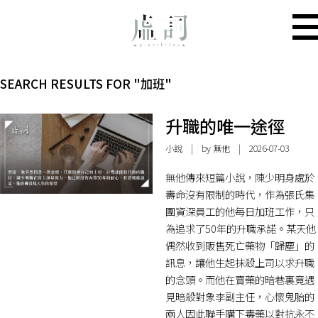
SEARCH RESULTS FOR "加班"
升職的唯一途徑
小說
| by 無他 | 2026-07-03
無他傳來短篇小說，陳少明身處於
壽命沒有限制的時代，作為張氏集
團資深員工的他每日加班工作，只
為追求了50年的升職承諾。某天他
偶然收到販售死亡藥物「歸塵」的
訊息，讓他生起抹殺上司以求升職
的念頭。而他在賣藥的暗巷裏竟遇
見暗殺對象李副主任，心懷鬼胎的
兩人因此聯手購下毒藥以對抗永不