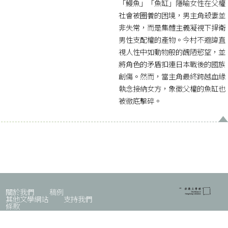
「鰻魚」「魚缸」隱喻女性在父權
社會被圈養的困境，男主角殺妻並
非失常，而是集體主義凝視下捍衛
男性支配權的產物。今村不避諱直
視人性中如動物般的醜陋慾望，並
將角色的矛盾扣連日本戰後的國族
創傷。然而，當主角最終跨越血緣
執念接納女方，象徵父權的魚缸也
被徹底擊碎。
關於我們
稿例
其他文學網站
支持我們
條款