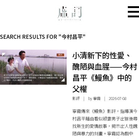
SEARCH RESULTS FOR "今村昌平"
小清新下的性愛、
醜陋與血腥——今村
昌平《鰻魚》中的
父權
影評
| by
寧霧
| 2026-07-08
寧霧傳來《鰻魚》影評，指導演今
村昌平藉由看似殺妻男子出獄後尋
找新生的愛情故事，揭示出人性醜
陋與暴力的刻畫。寧霧認為戲中